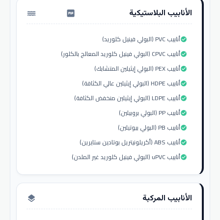
الأنابيب البلاستيكية
water_pump
أنابيب PVC (البولي فينيل كلوريد)
check_circle
أنابيب CPVC (البولي فينيل كلوريد المعالج بالكلور)
check_circle
أنابيب PEX (البولي إيثيلين المتشابك)
check_circle
أنابيب HDPE (البولي إيثيلين عالي الكثافة)
check_circle
أنابيب LDPE (البولي إيثيلين منخفض الكثافة)
check_circle
أنابيب PP (البولي بروبيلين)
check_circle
أنابيب PB (البولي بيوتيلين)
check_circle
أنابيب ABS (أكريلونيتريل بوتادين ستايرين)
check_circle
أنابيب uPVC (البولي فينيل كلوريد غير الملدن)
check_circle
الأنابيب المركبة
layers