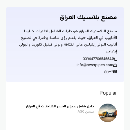
مصنع بلاستيك العراق
مصنع البلاستيك العراق هو دليلك الشامل لتقنيات خطوط
الأنابيب في العراق، حيث يقدم رؤى شاملة وخبرة في تصنيع
أنابيب البولي إيثيلين عالي الكثافة وبولي فينيل كلوريد والبولي
إيثيلين.
009647706545544
info@bwerpipes.com
العراق
Popular
دليل شامل لميزان الجسر للشاحنات في العراق
سنتين AGO