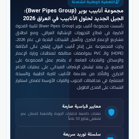
التغطية الوطنية الشاملة
engineering
مجموعة أنابيب بوير (Bwer Pipes Group)
:
الجيل الجديد لحلول الأنابيب في العراق 2026
تأسست مجموعة أنابيب بوير (Bwer Pipes Group) لتلبية الفجوة
الكبيرة في قطاع التجهيزات الإنشائية العراقي. ومع انطلاق
مشاريع الإعمار الكبرى وتأهيل الشبكات البلدية في عام 2026،
ركزت المجموعة على إنتاج أنابيب البولي إيثيلين عالي الكثافة
(HDPE) والـ PVC بمواصفات مطابقة لمتطلبات وزارة الإعمار
والإسكان والبلديات العامة. لا يقتصر عمل المجموعة على
التصنيع، بل يمتد ليشمل الإشراف الميداني على عمليات اللحام
الحراري والتأكد من ملاءمة الأنابيب للتربة الطينية والسبخة
المنتشرة في محافظات الجنوب والفرات الأوسط لضمان استقرار
الشبكات على المدى الطويل.
معايير قياسية صارمة
shield
منتجات خاضعة لاختبارات الجودة والضغط لضمان عمر
تشغيلي يتجاوز 50 عاماً.
سلسلة توريد سريعة