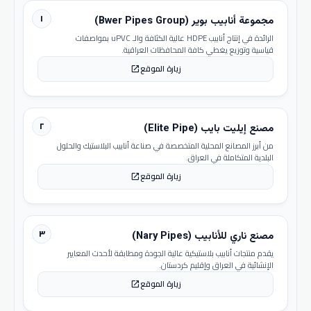
١
مجموعة أنابيب بوير (Bwer Pipes Group)
الرائدة في إنتاج أنابيب HDPE عالية الكثافة والـ uPVC بمواصفات
قياسية وتوزيع يغطي كافة المحافظات العراقية.
زيارة الموقع
open_in_new
٢
مصنع إيليت بايب (Elite Pipe)
من أبرز المصانع المحلية المتخصصة في صناعة أنابيب البلاستيك والحلول
البلدية المتكاملة في العراق.
زيارة الموقع
open_in_new
٣
مصنع ناري للأنابيب (Nary Pipes)
يقدم منتجات أنابيب بلاستيكية عالية الجودة ومطابقة لأحدث المعايير
الإنشائية في العراق وإقليم كردستان.
زيارة الموقع
open_in_new