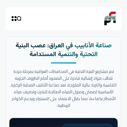
صناعة الأنابيب في العراق: عصب البنية
التحتية والتنمية المستدامة
تمر مشاريع البنية التحتية في المحافظات العراقية بمرحلة حرجة
تتطلب مواد إنشائية قادرة على الصمود أمام الظروف الجوية
القاسية والتربة عالية الملوحة. تعد صناعة الأنابيب المحلية الركيزة
الأساسية لضمان وصول المياه الصالحة للشرب وتصريف مياه
الأمطار بكفاءة، مما يقلل الاعتماد على الاستيراد ويدعم الكوادر
الوطنية.