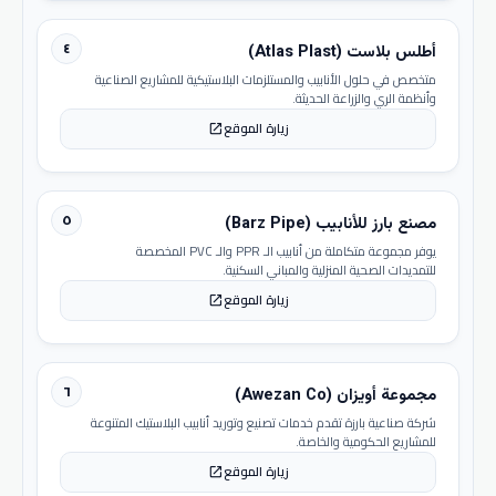
٤
أطلس بلاست (Atlas Plast)
متخصص في حلول الأنابيب والمستلزمات البلاستيكية للمشاريع الصناعية
وأنظمة الري والزراعة الحديثة.
زيارة الموقع
open_in_new
٥
مصنع بارز للأنابيب (Barz Pipe)
يوفر مجموعة متكاملة من أنابيب الـ PPR والـ PVC المخصصة
للتمديدات الصحية المنزلية والمباني السكنية.
زيارة الموقع
open_in_new
٦
مجموعة أويزان (Awezan Co)
شركة صناعية بارزة تقدم خدمات تصنيع وتوريد أنابيب البلاستيك المتنوعة
للمشاريع الحكومية والخاصة.
زيارة الموقع
open_in_new