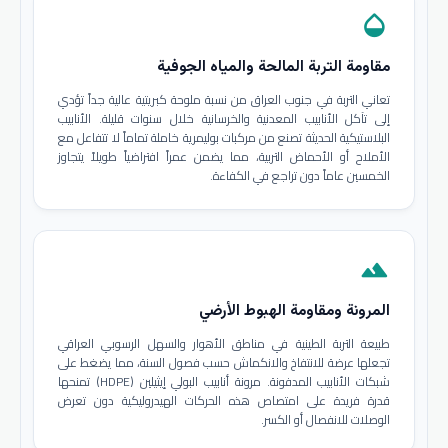
opacity
مقاومة التربة المالحة والمياه الجوفية
تعاني التربة في جنوب العراق من نسبة ملوحة كبريتية عالية جداً تؤدي
إلى تآكل الأنابيب المعدنية والخرسانية خلال سنوات قليلة. الأنابيب
البلاستيكية الحديثة تصنع من مركبات بوليمرية خاملة تماماً لا تتفاعل مع
الأملاح أو الأحماض التربية، مما يضمن عمراً افتراضياً طويلاً يتجاوز
الخمسين عاماً دون تراجع في الكفاءة.
terrain
المرونة ومقاومة الهبوط الأرضي
طبيعة التربة الطينية في مناطق الأهوار والسهل الرسوبي العراقي
تجعلها عرضة للانتفاخ والانكماش حسب فصول السنة، مما يضغط على
شبكات الأنابيب المدفونة. مرونة أنابيب البولي إيثيلين (HDPE) تمنحها
قدرة فريدة على امتصاص هذه الحركات الهيدروليكية دون تعرض
الوصلات للانفصال أو الكسر.