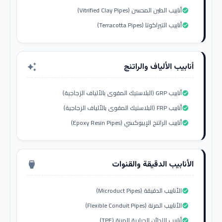
أنابيب الطين المحسن (Vitrified Clay Pipes)
check_circle
أنابيب التيراكوتا (Terracotta Pipes)
check_circle
أنابيب الألياف والراتنج
auto_awesome
أنابيب GRP (البلاستيك المقوى بالألياف الزجاجية)
check_circle
أنابيب FRP (البلاستيك المقوى بالألياف الزجاجية)
check_circle
أنابيب الراتنج الإيبوكسي (Epoxy Resin Pipes)
check_circle
الأنابيب الدقيقة والقنوات
settings_input_hdmi
الأنابيب الدقيقة (Microduct Pipes)
check_circle
الأنابيب المرنة (Flexible Conduit Pipes)
check_circle
أنابيب اللدائن الحرارية المرنة (TPE)
check_circle