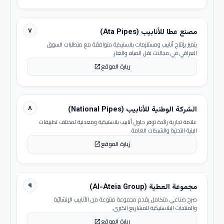
٧
مصنع عطا للأنابيب (Ata Pipes)
يتميز بإنتاج أنابيب ومستلزمات بلاستيكية متوافقة مع متطلبات السوق
العراقي في مجالات نقل المياه والغاز.
زيارة الموقع
open_in_new
٨
الشركة الوطنية للأنابيب (National Pipes)
علامة تجارية رائدة توفر حلول أنابيب بلاستيكية ومعدنية لمختلف تطبيقات
البنية التحتية والشبكات العامة.
زيارة الموقع
open_in_new
٩
مجموعة العطية (Al-Ateia Group)
صرح صناعي متكامل يقدم مجموعة متنوعة من الأنابيب الإنشائية
والمنتجات البلاستيكية للمشاريع الكبرى.
زيارة الموقع
open_in_new