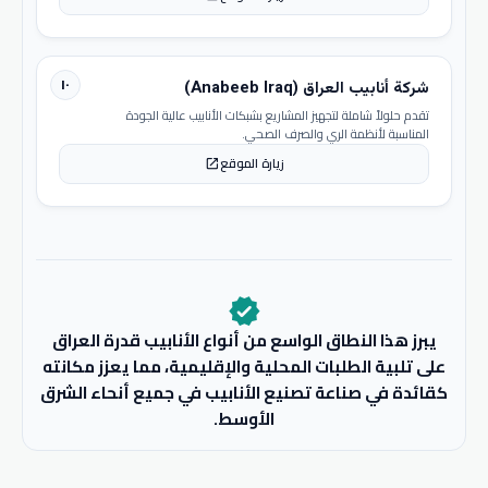
١٠
شركة أنابيب العراق (Anabeeb Iraq)
تقدم حلولاً شاملة لتجهيز المشاريع بشبكات الأنابيب عالية الجودة
المناسبة لأنظمة الري والصرف الصحي.
زيارة الموقع
open_in_new
verified
يبرز هذا النطاق الواسع من أنواع الأنابيب قدرة العراق
على تلبية الطلبات المحلية والإقليمية، مما يعزز مكانته
كقائدة في صناعة تصنيع الأنابيب في جميع أنحاء الشرق
الأوسط.