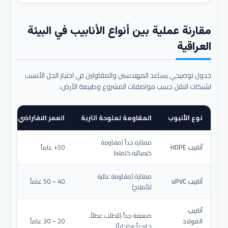
مقارنة عملية بين أنواع الأنابيب في البيئة
العراقية
جدول توضيحي يساعد المهندسين والمقاولين في اختيار الحل الأنسب
لشبكات النقل حسب مواصفات المشروع وطبيعة الأرض:
نوع الأنبوب
المقاومة لملوحة التربة
العمر الافتراضي المتو
ممتازة جداً (مقاومة
أنابيب HDPE
50+ عاماً
كيميائية كاملة)
ممتازة (مقاومة عالية
أنابيب uPVC
40 – 50 عاماً
للأملاح)
أنابيب
ضعيفة جداً (تتطلب عطلاً
الفولاذ
20 – 30 عاماً
خارجياً وداخلياً)