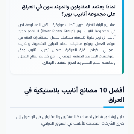
لماذا يعتمد المقاولون والمهندسون في العراق
على مجموعة أنابيب بوير؟
مشاريع البنية التحتية الكبرى تتطلب موثوقية لا تقبل المساومة. نحن
في
مجموعة أنابيب بوير (Bwer Pipes Group)
لا نقدم مجرد
أنابيب، بل نوفر حلولاً هندسية متكاملة تشمل الاستشارات الفنية في
موقع العمل، وتوفير ماكينات اللحام الحراري المتطورة، والتدريب
المجاني للكوادر الفنية العراقية لضمان تركيب الأنابيب وفق
المواصفات الهندسية الدقيقة. نهدف إلى رفع كفاءة المنتج المحلي
ومنافسة السلع المستوردة لتعزيز الاقتصاد الوطني.
أفضل 10 مصانع أنابيب بلاستيكية في
العراق
دليل إرشادي شامل لمساعدة المشترين والمقاولين في الوصول إلى
كبرى الشركات المصنعة للأنابيب في السوق العراقي: