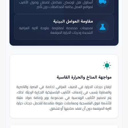
local_shipping
أسطول نقل لوجستي متكامل لضمان وصول الأنابيب
لمواقع العمل بكافة المحافظات دون تأخير.
مقاومة العوامل البيئية
science
تصميمات مخصصة لمقاومة ملوحة التربة العراقية
الشديدة ودرجات الحرارة المرتفعة.
wb_sunny
مواجهة المناخ والحرارة القاسية
ارتفاع درجات الحرارة في الصيف العراقي (خاصة في البصرة والناصرية
والعمارة) يتسبب في إضعاف الأنابيب البلاستيكية التجارية الرديئة. لذلك،
يتم تصميم الأنابيب الهندسية في مجموعة بوير بإضافة مواد مثبتة
للأشعة فوق البنفسجية ومعاملات مرونة متقدمة لتتحمل درجات حرارة
التربة المرتفعة دون أن تفقد صلابتها أو تتشقق.