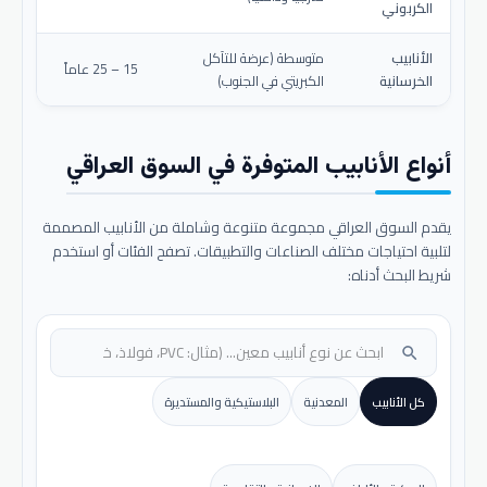
الكربوني
الأنابيب
متوسطة (عرضة للتآكل
15 – 25 عاماً
الخرسانية
الكبريتي في الجنوب)
أنواع الأنابيب المتوفرة في السوق العراقي
يقدم السوق العراقي مجموعة متنوعة وشاملة من الأنابيب المصممة
لتلبية احتياجات مختلف الصناعات والتطبيقات. تصفح الفئات أو استخدم
شريط البحث أدناه:
search
كل الأنابيب
المعدنية
البلاستيكية والمستديرة