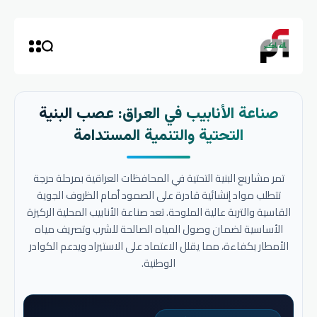
صناعة الأنابيب في العراق: عصب البنية
التحتية والتنمية المستدامة
تمر مشاريع البنية التحتية في المحافظات العراقية بمرحلة حرجة
تتطلب مواد إنشائية قادرة على الصمود أمام الظروف الجوية
القاسية والتربة عالية الملوحة. تعد صناعة الأنابيب المحلية الركيزة
الأساسية لضمان وصول المياه الصالحة للشرب وتصريف مياه
الأمطار بكفاءة، مما يقلل الاعتماد على الاستيراد ويدعم الكوادر
الوطنية.