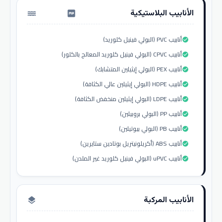
الأنابيب البلاستيكية
water_pump
أنابيب PVC (البولي فينيل كلوريد)
check_circle
أنابيب CPVC (البولي فينيل كلوريد المعالج بالكلور)
check_circle
أنابيب PEX (البولي إيثيلين المتشابك)
check_circle
أنابيب HDPE (البولي إيثيلين عالي الكثافة)
check_circle
أنابيب LDPE (البولي إيثيلين منخفض الكثافة)
check_circle
أنابيب PP (البولي بروبيلين)
check_circle
أنابيب PB (البولي بيوتيلين)
check_circle
أنابيب ABS (أكريلونيتريل بوتادين ستايرين)
check_circle
أنابيب uPVC (البولي فينيل كلوريد غير الملدن)
check_circle
الأنابيب المركبة
layers