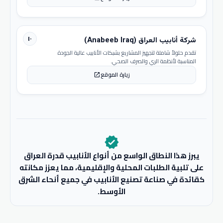
١٠
شركة أنابيب العراق (Anabeeb Iraq)
تقدم حلولاً شاملة لتجهيز المشاريع بشبكات الأنابيب عالية الجودة
المناسبة لأنظمة الري والصرف الصحي.
زيارة الموقع
open_in_new
verified
يبرز هذا النطاق الواسع من أنواع الأنابيب قدرة العراق
على تلبية الطلبات المحلية والإقليمية، مما يعزز مكانته
كقائدة في صناعة تصنيع الأنابيب في جميع أنحاء الشرق
الأوسط.