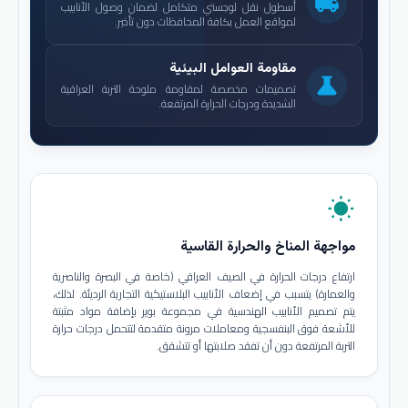
local_shipping
أسطول نقل لوجستي متكامل لضمان وصول الأنابيب
لمواقع العمل بكافة المحافظات دون تأخير.
مقاومة العوامل البيئية
science
تصميمات مخصصة لمقاومة ملوحة التربة العراقية
الشديدة ودرجات الحرارة المرتفعة.
wb_sunny
مواجهة المناخ والحرارة القاسية
ارتفاع درجات الحرارة في الصيف العراقي (خاصة في البصرة والناصرية
والعمارة) يتسبب في إضعاف الأنابيب البلاستيكية التجارية الرديئة. لذلك،
يتم تصميم الأنابيب الهندسية في مجموعة بوير بإضافة مواد مثبتة
للأشعة فوق البنفسجية ومعاملات مرونة متقدمة لتتحمل درجات حرارة
التربة المرتفعة دون أن تفقد صلابتها أو تتشقق.