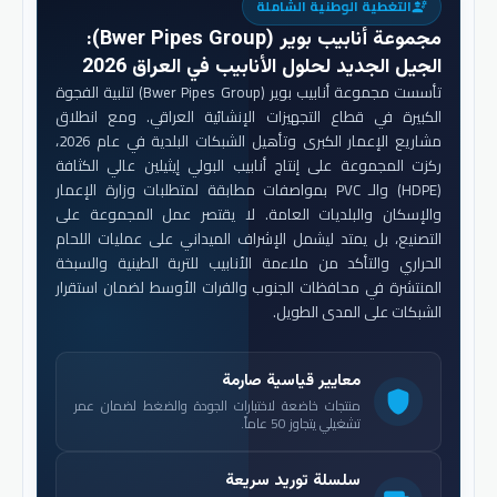
التغطية الوطنية الشاملة
engineering
مجموعة أنابيب بوير (Bwer Pipes Group)
:
الجيل الجديد لحلول الأنابيب في العراق 2026
تأسست مجموعة أنابيب بوير (Bwer Pipes Group) لتلبية الفجوة
الكبيرة في قطاع التجهيزات الإنشائية العراقي. ومع انطلاق
مشاريع الإعمار الكبرى وتأهيل الشبكات البلدية في عام 2026،
ركزت المجموعة على إنتاج أنابيب البولي إيثيلين عالي الكثافة
(HDPE) والـ PVC بمواصفات مطابقة لمتطلبات وزارة الإعمار
والإسكان والبلديات العامة. لا يقتصر عمل المجموعة على
التصنيع، بل يمتد ليشمل الإشراف الميداني على عمليات اللحام
الحراري والتأكد من ملاءمة الأنابيب للتربة الطينية والسبخة
المنتشرة في محافظات الجنوب والفرات الأوسط لضمان استقرار
الشبكات على المدى الطويل.
معايير قياسية صارمة
shield
منتجات خاضعة لاختبارات الجودة والضغط لضمان عمر
تشغيلي يتجاوز 50 عاماً.
سلسلة توريد سريعة