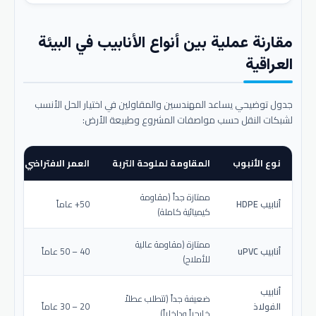
مقارنة عملية بين أنواع الأنابيب في البيئة
العراقية
جدول توضيحي يساعد المهندسين والمقاولين في اختيار الحل الأنسب
لشبكات النقل حسب مواصفات المشروع وطبيعة الأرض:
نوع الأنبوب
المقاومة لملوحة التربة
العمر الافتراضي المتو
ممتازة جداً (مقاومة
أنابيب HDPE
50+ عاماً
كيميائية كاملة)
ممتازة (مقاومة عالية
أنابيب uPVC
40 – 50 عاماً
للأملاح)
أنابيب
ضعيفة جداً (تتطلب عطلاً
الفولاذ
20 – 30 عاماً
خارجياً وداخلياً)