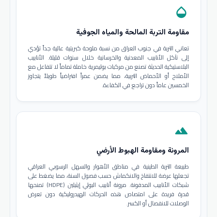
opacity
مقاومة التربة المالحة والمياه الجوفية
تعاني التربة في جنوب العراق من نسبة ملوحة كبريتية عالية جداً تؤدي
إلى تآكل الأنابيب المعدنية والخرسانية خلال سنوات قليلة. الأنابيب
البلاستيكية الحديثة تصنع من مركبات بوليمرية خاملة تماماً لا تتفاعل مع
الأملاح أو الأحماض التربية، مما يضمن عمراً افتراضياً طويلاً يتجاوز
الخمسين عاماً دون تراجع في الكفاءة.
terrain
المرونة ومقاومة الهبوط الأرضي
طبيعة التربة الطينية في مناطق الأهوار والسهل الرسوبي العراقي
تجعلها عرضة للانتفاخ والانكماش حسب فصول السنة، مما يضغط على
شبكات الأنابيب المدفونة. مرونة أنابيب البولي إيثيلين (HDPE) تمنحها
قدرة فريدة على امتصاص هذه الحركات الهيدروليكية دون تعرض
الوصلات للانفصال أو الكسر.