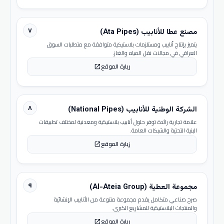
٧
مصنع عطا للأنابيب (Ata Pipes)
يتميز بإنتاج أنابيب ومستلزمات بلاستيكية متوافقة مع متطلبات السوق
العراقي في مجالات نقل المياه والغاز.
زيارة الموقع
open_in_new
٨
الشركة الوطنية للأنابيب (National Pipes)
علامة تجارية رائدة توفر حلول أنابيب بلاستيكية ومعدنية لمختلف تطبيقات
البنية التحتية والشبكات العامة.
زيارة الموقع
open_in_new
٩
مجموعة العطية (Al-Ateia Group)
صرح صناعي متكامل يقدم مجموعة متنوعة من الأنابيب الإنشائية
والمنتجات البلاستيكية للمشاريع الكبرى.
زيارة الموقع
open_in_new