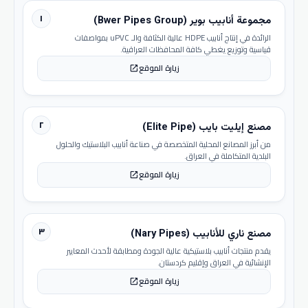
١
مجموعة أنابيب بوير (Bwer Pipes Group)
الرائدة في إنتاج أنابيب HDPE عالية الكثافة والـ uPVC بمواصفات
قياسية وتوزيع يغطي كافة المحافظات العراقية.
زيارة الموقع
open_in_new
٢
مصنع إيليت بايب (Elite Pipe)
من أبرز المصانع المحلية المتخصصة في صناعة أنابيب البلاستيك والحلول
البلدية المتكاملة في العراق.
زيارة الموقع
open_in_new
٣
مصنع ناري للأنابيب (Nary Pipes)
يقدم منتجات أنابيب بلاستيكية عالية الجودة ومطابقة لأحدث المعايير
الإنشائية في العراق وإقليم كردستان.
زيارة الموقع
open_in_new