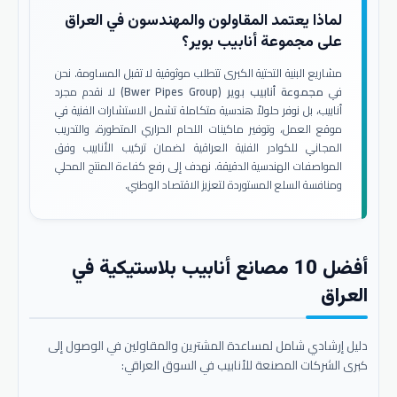
لماذا يعتمد المقاولون والمهندسون في العراق
على مجموعة أنابيب بوير؟
مشاريع البنية التحتية الكبرى تتطلب موثوقية لا تقبل المساومة. نحن
في
مجموعة أنابيب بوير (Bwer Pipes Group)
لا نقدم مجرد
أنابيب، بل نوفر حلولاً هندسية متكاملة تشمل الاستشارات الفنية في
موقع العمل، وتوفير ماكينات اللحام الحراري المتطورة، والتدريب
المجاني للكوادر الفنية العراقية لضمان تركيب الأنابيب وفق
المواصفات الهندسية الدقيقة. نهدف إلى رفع كفاءة المنتج المحلي
ومنافسة السلع المستوردة لتعزيز الاقتصاد الوطني.
أفضل 10 مصانع أنابيب بلاستيكية في
العراق
دليل إرشادي شامل لمساعدة المشترين والمقاولين في الوصول إلى
كبرى الشركات المصنعة للأنابيب في السوق العراقي: