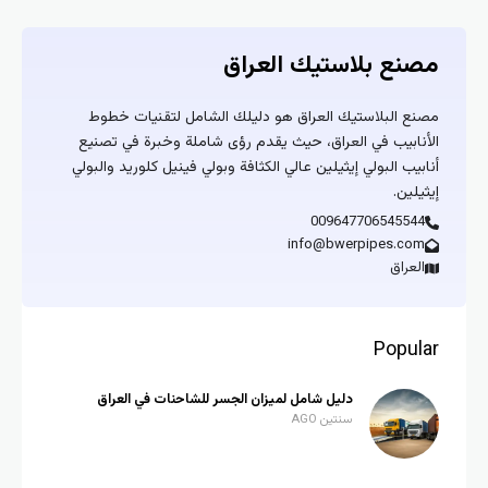
مصنع بلاستيك العراق
مصنع البلاستيك العراق هو دليلك الشامل لتقنيات خطوط
الأنابيب في العراق، حيث يقدم رؤى شاملة وخبرة في تصنيع
أنابيب البولي إيثيلين عالي الكثافة وبولي فينيل كلوريد والبولي
إيثيلين.
009647706545544
info@bwerpipes.com
العراق
Popular
دليل شامل لميزان الجسر للشاحنات في العراق
سنتين AGO