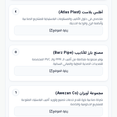
٤
أطلس بلاست (Atlas Plast)
متخصص في حلول الأنابيب والمستلزمات البلاستيكية للمشاريع الصناعية
وأنظمة الري والزراعة الحديثة.
زيارة الموقع
open_in_new
٥
مصنع بارز للأنابيب (Barz Pipe)
يوفر مجموعة متكاملة من أنابيب الـ PPR والـ PVC المخصصة
للتمديدات الصحية المنزلية والمباني السكنية.
زيارة الموقع
open_in_new
٦
مجموعة أويزان (Awezan Co)
شركة صناعية بارزة تقدم خدمات تصنيع وتوريد أنابيب البلاستيك المتنوعة
للمشاريع الحكومية والخاصة.
زيارة الموقع
open_in_new