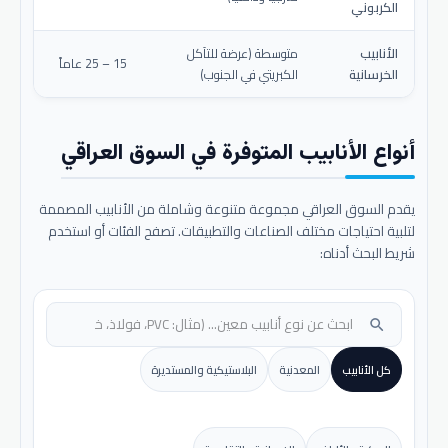
الكربوني
الأنابيب
متوسطة (عرضة للتآكل
15 – 25 عاماً
الخرسانية
الكبريتي في الجنوب)
أنواع الأنابيب المتوفرة في السوق العراقي
يقدم السوق العراقي مجموعة متنوعة وشاملة من الأنابيب المصممة
لتلبية احتياجات مختلف الصناعات والتطبيقات. تصفح الفئات أو استخدم
شريط البحث أدناه:
search
كل الأنابيب
المعدنية
البلاستيكية والمستديرة