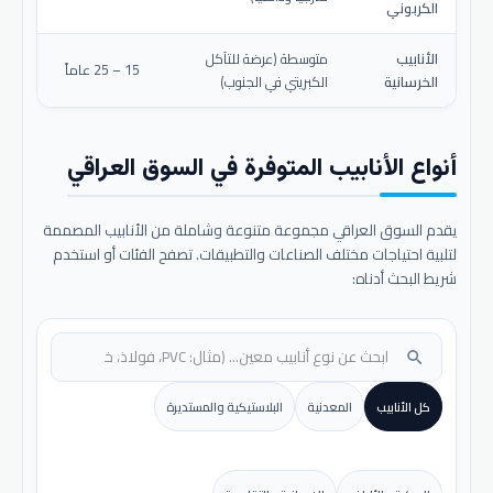
الكربوني
الأنابيب
متوسطة (عرضة للتآكل
15 – 25 عاماً
الخرسانية
الكبريتي في الجنوب)
أنواع الأنابيب المتوفرة في السوق العراقي
يقدم السوق العراقي مجموعة متنوعة وشاملة من الأنابيب المصممة
لتلبية احتياجات مختلف الصناعات والتطبيقات. تصفح الفئات أو استخدم
شريط البحث أدناه:
search
كل الأنابيب
المعدنية
البلاستيكية والمستديرة