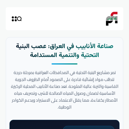
صناعة الأنابيب في العراق: عصب البنية
التحتية والتنمية المستدامة
تمر مشاريع البنية التحتية في المحافظات العراقية بمرحلة حرجة
تتطلب مواد إنشائية قادرة على الصمود أمام الظروف الجوية
القاسية والتربة عالية الملوحة. تعد صناعة الأنابيب المحلية الركيزة
الأساسية لضمان وصول المياه الصالحة للشرب وتصريف مياه
الأمطار بكفاءة، مما يقلل الاعتماد على الاستيراد ويدعم الكوادر
الوطنية.