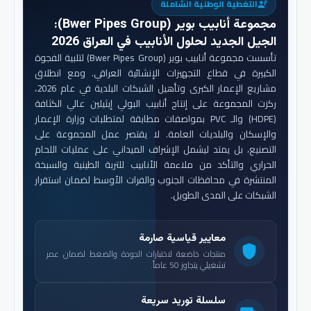
التغطية الوطنية الشاملة
engineering
مجموعة أنابيب بوير (Bwer Pipes Group)
:
الجيل الجديد لحلول الأنابيب في العراق 2026
تأسست مجموعة أنابيب بوير (Bwer Pipes Group) لتلبية الفجوة
الكبيرة في قطاع التجهيزات الإنشائية العراقي. ومع انطلاق
مشاريع الإعمار الكبرى وتأهيل الشبكات البلدية في عام 2026،
ركزت المجموعة على إنتاج أنابيب البولي إيثيلين عالي الكثافة
(HDPE) والـ PVC بمواصفات مطابقة لمتطلبات وزارة الإعمار
والإسكان والبلديات العامة. لا يقتصر عمل المجموعة على
التصنيع، بل يمتد ليشمل الإشراف الميداني على عمليات اللحام
الحراري والتأكد من ملاءمة الأنابيب للتربة الطينية والسبخة
المنتشرة في محافظات الجنوب والفرات الأوسط لضمان استقرار
الشبكات على المدى الطويل.
معايير قياسية صارمة
shield
منتجات خاضعة لاختبارات الجودة والضغط لضمان عمر
تشغيلي يتجاوز 50 عاماً.
سلسلة توريد سريعة