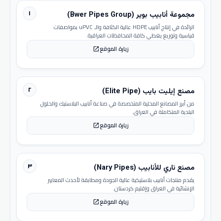
١
مجموعة أنابيب بوير (Bwer Pipes Group)
الرائدة في إنتاج أنابيب HDPE عالية الكثافة والـ uPVC بمواصفات
قياسية وتوزيع يغطي كافة المحافظات العراقية.
زيارة الموقع
open_in_new
٢
مصنع إيليت بايب (Elite Pipe)
من أبرز المصانع المحلية المتخصصة في صناعة أنابيب البلاستيك والحلول
البلدية المتكاملة في العراق.
زيارة الموقع
open_in_new
٣
مصنع ناري للأنابيب (Nary Pipes)
يقدم منتجات أنابيب بلاستيكية عالية الجودة ومطابقة لأحدث المعايير
الإنشائية في العراق وإقليم كردستان.
زيارة الموقع
open_in_new