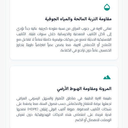
opacity
مقاومة التربة المالحة والمياه الجوفية
تعاني التربة في جنوب العراق من نسبة ملوحة كبريتية عالية جداً تؤدي
إلى تآكل الأنابيب المعدنية والخرسانية خلال سنوات قليلة. الأنابيب
البلاستيكية الحديثة تصنع من مركبات بوليمرية خاملة تماماً لا تتفاعل مع
الأملاح أو الأحماض التربية، مما يضمن عمراً افتراضياً طويلاً يتجاوز
الخمسين عاماً دون تراجع في الكفاءة.
terrain
المرونة ومقاومة الهبوط الأرضي
طبيعة التربة الطينية في مناطق الأهوار والسهل الرسوبي العراقي
تجعلها عرضة للانتفاخ والانكماش حسب فصول السنة، مما يضغط على
شبكات الأنابيب المدفونة. مرونة أنابيب البولي إيثيلين (HDPE) تمنحها
قدرة فريدة على امتصاص هذه الحركات الهيدروليكية دون تعرض
الوصلات للانفصال أو الكسر.