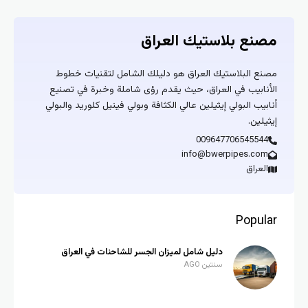
مصنع بلاستيك العراق
مصنع البلاستيك العراق هو دليلك الشامل لتقنيات خطوط
الأنابيب في العراق، حيث يقدم رؤى شاملة وخبرة في تصنيع
أنابيب البولي إيثيلين عالي الكثافة وبولي فينيل كلوريد والبولي
إيثيلين.
009647706545544
info@bwerpipes.com
العراق
Popular
دليل شامل لميزان الجسر للشاحنات في العراق
سنتين AGO