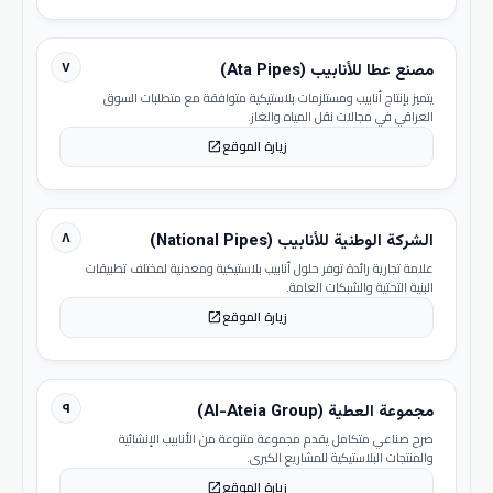
٧
مصنع عطا للأنابيب (Ata Pipes)
يتميز بإنتاج أنابيب ومستلزمات بلاستيكية متوافقة مع متطلبات السوق
العراقي في مجالات نقل المياه والغاز.
زيارة الموقع
open_in_new
٨
الشركة الوطنية للأنابيب (National Pipes)
علامة تجارية رائدة توفر حلول أنابيب بلاستيكية ومعدنية لمختلف تطبيقات
البنية التحتية والشبكات العامة.
زيارة الموقع
open_in_new
٩
مجموعة العطية (Al-Ateia Group)
صرح صناعي متكامل يقدم مجموعة متنوعة من الأنابيب الإنشائية
والمنتجات البلاستيكية للمشاريع الكبرى.
زيارة الموقع
open_in_new