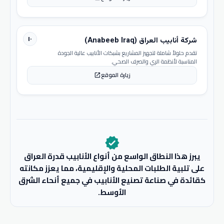
١٠
شركة أنابيب العراق (Anabeeb Iraq)
تقدم حلولاً شاملة لتجهيز المشاريع بشبكات الأنابيب عالية الجودة
المناسبة لأنظمة الري والصرف الصحي.
زيارة الموقع
open_in_new
verified
يبرز هذا النطاق الواسع من أنواع الأنابيب قدرة العراق
على تلبية الطلبات المحلية والإقليمية، مما يعزز مكانته
كقائدة في صناعة تصنيع الأنابيب في جميع أنحاء الشرق
الأوسط.