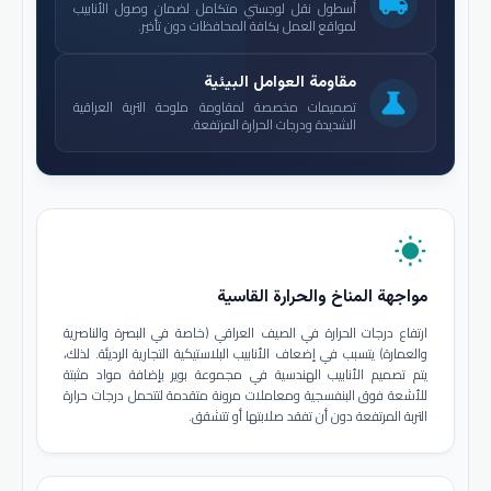
local_shipping
أسطول نقل لوجستي متكامل لضمان وصول الأنابيب
لمواقع العمل بكافة المحافظات دون تأخير.
مقاومة العوامل البيئية
science
تصميمات مخصصة لمقاومة ملوحة التربة العراقية
الشديدة ودرجات الحرارة المرتفعة.
wb_sunny
مواجهة المناخ والحرارة القاسية
ارتفاع درجات الحرارة في الصيف العراقي (خاصة في البصرة والناصرية
والعمارة) يتسبب في إضعاف الأنابيب البلاستيكية التجارية الرديئة. لذلك،
يتم تصميم الأنابيب الهندسية في مجموعة بوير بإضافة مواد مثبتة
للأشعة فوق البنفسجية ومعاملات مرونة متقدمة لتتحمل درجات حرارة
التربة المرتفعة دون أن تفقد صلابتها أو تتشقق.