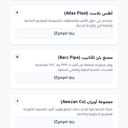
٤
أطلس بلاست (Atlas Plast)
متخصص في حلول الأنابيب والمستلزمات البلاستيكية للمشاريع الصناعية
وأنظمة الري والزراعة الحديثة.
زيارة الموقع
open_in_new
٥
مصنع بارز للأنابيب (Barz Pipe)
يوفر مجموعة متكاملة من أنابيب الـ PPR والـ PVC المخصصة
للتمديدات الصحية المنزلية والمباني السكنية.
زيارة الموقع
open_in_new
٦
مجموعة أويزان (Awezan Co)
شركة صناعية بارزة تقدم خدمات تصنيع وتوريد أنابيب البلاستيك المتنوعة
للمشاريع الحكومية والخاصة.
زيارة الموقع
open_in_new