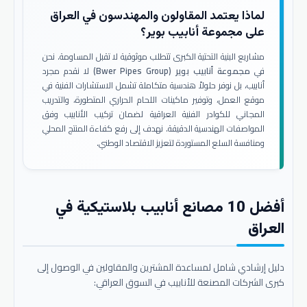
لماذا يعتمد المقاولون والمهندسون في العراق
على مجموعة أنابيب بوير؟
مشاريع البنية التحتية الكبرى تتطلب موثوقية لا تقبل المساومة. نحن
في
مجموعة أنابيب بوير (Bwer Pipes Group)
لا نقدم مجرد
أنابيب، بل نوفر حلولاً هندسية متكاملة تشمل الاستشارات الفنية في
موقع العمل، وتوفير ماكينات اللحام الحراري المتطورة، والتدريب
المجاني للكوادر الفنية العراقية لضمان تركيب الأنابيب وفق
المواصفات الهندسية الدقيقة. نهدف إلى رفع كفاءة المنتج المحلي
ومنافسة السلع المستوردة لتعزيز الاقتصاد الوطني.
أفضل 10 مصانع أنابيب بلاستيكية في
العراق
دليل إرشادي شامل لمساعدة المشترين والمقاولين في الوصول إلى
كبرى الشركات المصنعة للأنابيب في السوق العراقي: