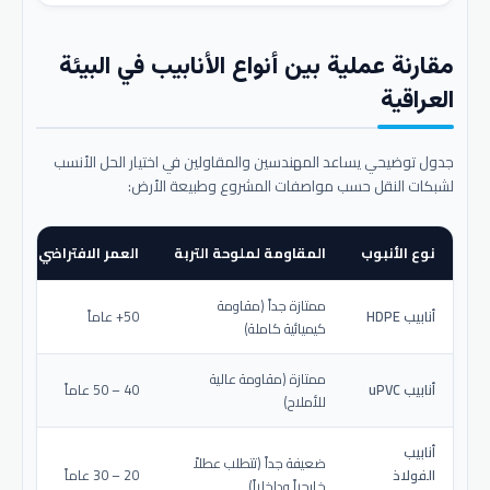
مقارنة عملية بين أنواع الأنابيب في البيئة
العراقية
جدول توضيحي يساعد المهندسين والمقاولين في اختيار الحل الأنسب
لشبكات النقل حسب مواصفات المشروع وطبيعة الأرض:
نوع الأنبوب
المقاومة لملوحة التربة
العمر الافتراضي المتو
ممتازة جداً (مقاومة
أنابيب HDPE
50+ عاماً
كيميائية كاملة)
ممتازة (مقاومة عالية
أنابيب uPVC
40 – 50 عاماً
للأملاح)
أنابيب
ضعيفة جداً (تتطلب عطلاً
الفولاذ
20 – 30 عاماً
خارجياً وداخلياً)