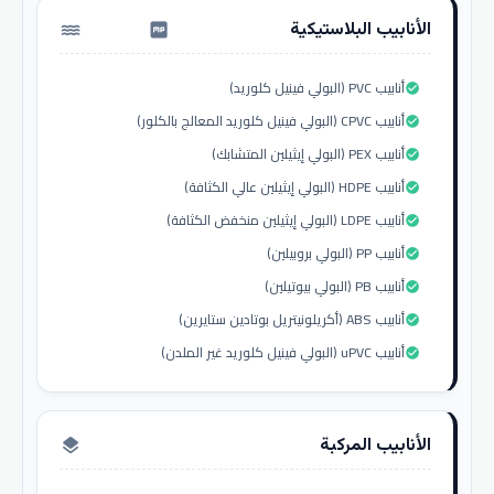
الأنابيب البلاستيكية
water_pump
أنابيب PVC (البولي فينيل كلوريد)
check_circle
أنابيب CPVC (البولي فينيل كلوريد المعالج بالكلور)
check_circle
أنابيب PEX (البولي إيثيلين المتشابك)
check_circle
أنابيب HDPE (البولي إيثيلين عالي الكثافة)
check_circle
أنابيب LDPE (البولي إيثيلين منخفض الكثافة)
check_circle
أنابيب PP (البولي بروبيلين)
check_circle
أنابيب PB (البولي بيوتيلين)
check_circle
أنابيب ABS (أكريلونيتريل بوتادين ستايرين)
check_circle
أنابيب uPVC (البولي فينيل كلوريد غير الملدن)
check_circle
الأنابيب المركبة
layers