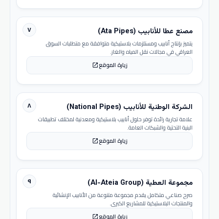
٧
مصنع عطا للأنابيب (Ata Pipes)
يتميز بإنتاج أنابيب ومستلزمات بلاستيكية متوافقة مع متطلبات السوق
العراقي في مجالات نقل المياه والغاز.
زيارة الموقع
open_in_new
٨
الشركة الوطنية للأنابيب (National Pipes)
علامة تجارية رائدة توفر حلول أنابيب بلاستيكية ومعدنية لمختلف تطبيقات
البنية التحتية والشبكات العامة.
زيارة الموقع
open_in_new
٩
مجموعة العطية (Al-Ateia Group)
صرح صناعي متكامل يقدم مجموعة متنوعة من الأنابيب الإنشائية
والمنتجات البلاستيكية للمشاريع الكبرى.
زيارة الموقع
open_in_new