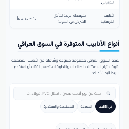
الكربوني
الأنابيب
متوسطة (عرضة للتآكل
15 – 25 عاماً
الخرسانية
الكبريتي في الجنوب)
أنواع الأنابيب المتوفرة في السوق العراقي
يقدم السوق العراقي مجموعة متنوعة وشاملة من الأنابيب المصممة
لتلبية احتياجات مختلف الصناعات والتطبيقات. تصفح الفئات أو استخدم
شريط البحث أدناه:
search
كل الأنابيب
المعدنية
البلاستيكية والمستديرة