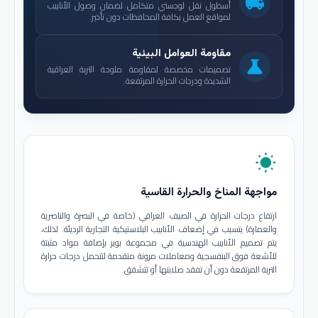
local_shipping
أسطول نقل لوجستي متكامل لضمان وصول الأنابيب
لمواقع العمل بكافة المحافظات دون تأخير.
مقاومة العوامل البيئية
science
تصميمات مخصصة لمقاومة ملوحة التربة العراقية
الشديدة ودرجات الحرارة المرتفعة.
wb_sunny
مواجهة المناخ والحرارة القاسية
ارتفاع درجات الحرارة في الصيف العراقي (خاصة في البصرة والناصرية
والعمارة) يتسبب في إضعاف الأنابيب البلاستيكية التجارية الرديئة. لذلك،
يتم تصميم الأنابيب الهندسية في مجموعة بوير بإضافة مواد مثبتة
للأشعة فوق البنفسجية ومعاملات مرونة متقدمة لتتحمل درجات حرارة
التربة المرتفعة دون أن تفقد صلابتها أو تتشقق.