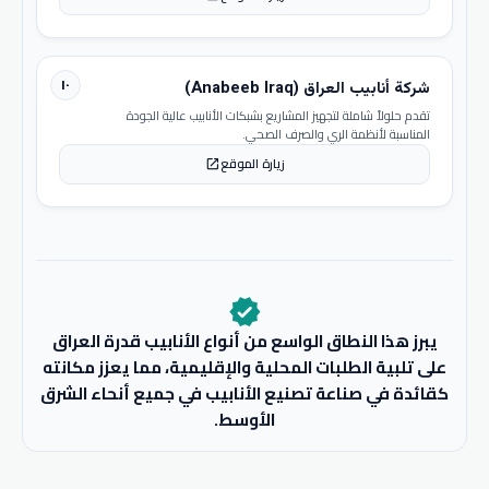
١٠
شركة أنابيب العراق (Anabeeb Iraq)
تقدم حلولاً شاملة لتجهيز المشاريع بشبكات الأنابيب عالية الجودة
المناسبة لأنظمة الري والصرف الصحي.
زيارة الموقع
open_in_new
verified
يبرز هذا النطاق الواسع من أنواع الأنابيب قدرة العراق
على تلبية الطلبات المحلية والإقليمية، مما يعزز مكانته
كقائدة في صناعة تصنيع الأنابيب في جميع أنحاء الشرق
الأوسط.