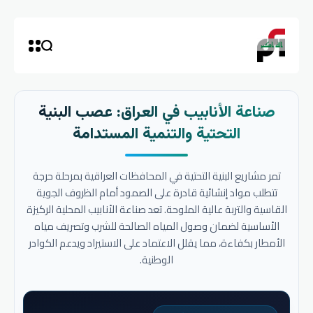
صناعة الأنابيب في العراق: عصب البنية
التحتية والتنمية المستدامة
تمر مشاريع البنية التحتية في المحافظات العراقية بمرحلة حرجة
تتطلب مواد إنشائية قادرة على الصمود أمام الظروف الجوية
القاسية والتربة عالية الملوحة. تعد صناعة الأنابيب المحلية الركيزة
الأساسية لضمان وصول المياه الصالحة للشرب وتصريف مياه
الأمطار بكفاءة، مما يقلل الاعتماد على الاستيراد ويدعم الكوادر
الوطنية.