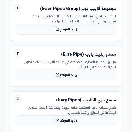
١
مجموعة أنابيب بوير (Bwer Pipes Group)
الرائدة في إنتاج أنابيب HDPE عالية الكثافة والـ uPVC بمواصفات
قياسية وتوزيع يغطي كافة المحافظات العراقية.
زيارة الموقع
open_in_new
٢
مصنع إيليت بايب (Elite Pipe)
من أبرز المصانع المحلية المتخصصة في صناعة أنابيب البلاستيك والحلول
البلدية المتكاملة في العراق.
زيارة الموقع
open_in_new
٣
مصنع ناري للأنابيب (Nary Pipes)
يقدم منتجات أنابيب بلاستيكية عالية الجودة ومطابقة لأحدث المعايير
الإنشائية في العراق وإقليم كردستان.
زيارة الموقع
open_in_new