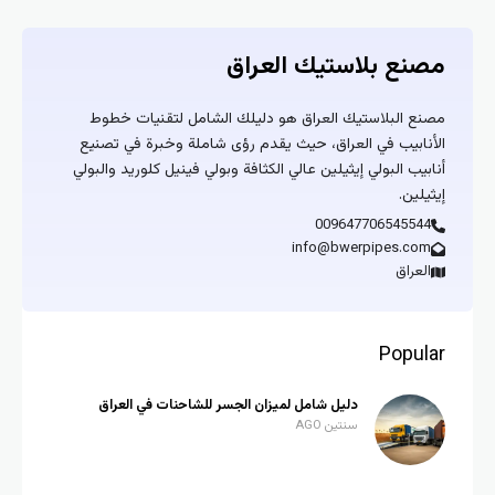
مصنع بلاستيك العراق
مصنع البلاستيك العراق هو دليلك الشامل لتقنيات خطوط
الأنابيب في العراق، حيث يقدم رؤى شاملة وخبرة في تصنيع
أنابيب البولي إيثيلين عالي الكثافة وبولي فينيل كلوريد والبولي
إيثيلين.
009647706545544
info@bwerpipes.com
العراق
Popular
دليل شامل لميزان الجسر للشاحنات في العراق
سنتين AGO