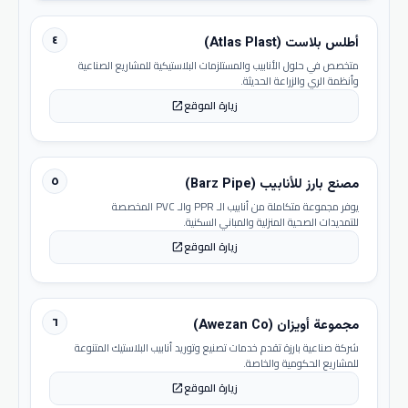
٤
أطلس بلاست (Atlas Plast)
متخصص في حلول الأنابيب والمستلزمات البلاستيكية للمشاريع الصناعية
وأنظمة الري والزراعة الحديثة.
زيارة الموقع
open_in_new
٥
مصنع بارز للأنابيب (Barz Pipe)
يوفر مجموعة متكاملة من أنابيب الـ PPR والـ PVC المخصصة
للتمديدات الصحية المنزلية والمباني السكنية.
زيارة الموقع
open_in_new
٦
مجموعة أويزان (Awezan Co)
شركة صناعية بارزة تقدم خدمات تصنيع وتوريد أنابيب البلاستيك المتنوعة
للمشاريع الحكومية والخاصة.
زيارة الموقع
open_in_new