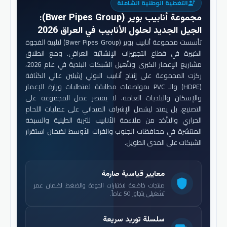
التغطية الوطنية الشاملة
engineering
مجموعة أنابيب بوير (Bwer Pipes Group)
:
الجيل الجديد لحلول الأنابيب في العراق 2026
تأسست مجموعة أنابيب بوير (Bwer Pipes Group) لتلبية الفجوة
الكبيرة في قطاع التجهيزات الإنشائية العراقي. ومع انطلاق
مشاريع الإعمار الكبرى وتأهيل الشبكات البلدية في عام 2026،
ركزت المجموعة على إنتاج أنابيب البولي إيثيلين عالي الكثافة
(HDPE) والـ PVC بمواصفات مطابقة لمتطلبات وزارة الإعمار
والإسكان والبلديات العامة. لا يقتصر عمل المجموعة على
التصنيع، بل يمتد ليشمل الإشراف الميداني على عمليات اللحام
الحراري والتأكد من ملاءمة الأنابيب للتربة الطينية والسبخة
المنتشرة في محافظات الجنوب والفرات الأوسط لضمان استقرار
الشبكات على المدى الطويل.
معايير قياسية صارمة
shield
منتجات خاضعة لاختبارات الجودة والضغط لضمان عمر
تشغيلي يتجاوز 50 عاماً.
سلسلة توريد سريعة