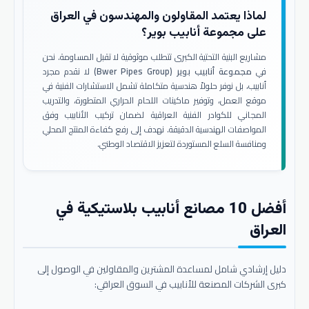
لماذا يعتمد المقاولون والمهندسون في العراق
على مجموعة أنابيب بوير؟
مشاريع البنية التحتية الكبرى تتطلب موثوقية لا تقبل المساومة. نحن
في
مجموعة أنابيب بوير (Bwer Pipes Group)
لا نقدم مجرد
أنابيب، بل نوفر حلولاً هندسية متكاملة تشمل الاستشارات الفنية في
موقع العمل، وتوفير ماكينات اللحام الحراري المتطورة، والتدريب
المجاني للكوادر الفنية العراقية لضمان تركيب الأنابيب وفق
المواصفات الهندسية الدقيقة. نهدف إلى رفع كفاءة المنتج المحلي
ومنافسة السلع المستوردة لتعزيز الاقتصاد الوطني.
أفضل 10 مصانع أنابيب بلاستيكية في
العراق
دليل إرشادي شامل لمساعدة المشترين والمقاولين في الوصول إلى
كبرى الشركات المصنعة للأنابيب في السوق العراقي: