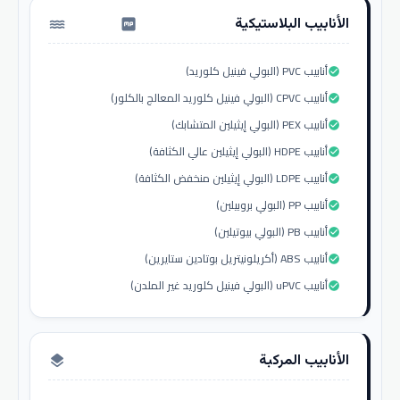
الأنابيب البلاستيكية
water_pump
أنابيب PVC (البولي فينيل كلوريد)
check_circle
أنابيب CPVC (البولي فينيل كلوريد المعالج بالكلور)
check_circle
أنابيب PEX (البولي إيثيلين المتشابك)
check_circle
أنابيب HDPE (البولي إيثيلين عالي الكثافة)
check_circle
أنابيب LDPE (البولي إيثيلين منخفض الكثافة)
check_circle
أنابيب PP (البولي بروبيلين)
check_circle
أنابيب PB (البولي بيوتيلين)
check_circle
أنابيب ABS (أكريلونيتريل بوتادين ستايرين)
check_circle
أنابيب uPVC (البولي فينيل كلوريد غير الملدن)
check_circle
الأنابيب المركبة
layers