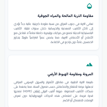
opacity
مقاومة التربة المالحة والمياه الجوفية
تعاني التربة في جنوب العراق من نسبة ملوحة كبريتية عالية جداً تؤدي
إلى تآكل الأنابيب المعدنية والخرسانية خلال سنوات قليلة. الأنابيب
البلاستيكية الحديثة تصنع من مركبات بوليمرية خاملة تماماً لا تتفاعل مع
الأملاح أو الأحماض التربية، مما يضمن عمراً افتراضياً طويلاً يتجاوز
الخمسين عاماً دون تراجع في الكفاءة.
terrain
المرونة ومقاومة الهبوط الأرضي
طبيعة التربة الطينية في مناطق الأهوار والسهل الرسوبي العراقي
تجعلها عرضة للانتفاخ والانكماش حسب فصول السنة، مما يضغط على
شبكات الأنابيب المدفونة. مرونة أنابيب البولي إيثيلين (HDPE) تمنحها
قدرة فريدة على امتصاص هذه الحركات الهيدروليكية دون تعرض
الوصلات للانفصال أو الكسر.