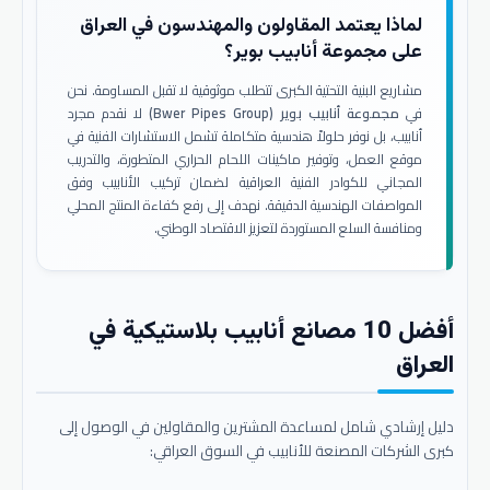
لماذا يعتمد المقاولون والمهندسون في العراق
على مجموعة أنابيب بوير؟
مشاريع البنية التحتية الكبرى تتطلب موثوقية لا تقبل المساومة. نحن
في
مجموعة أنابيب بوير (Bwer Pipes Group)
لا نقدم مجرد
أنابيب، بل نوفر حلولاً هندسية متكاملة تشمل الاستشارات الفنية في
موقع العمل، وتوفير ماكينات اللحام الحراري المتطورة، والتدريب
المجاني للكوادر الفنية العراقية لضمان تركيب الأنابيب وفق
المواصفات الهندسية الدقيقة. نهدف إلى رفع كفاءة المنتج المحلي
ومنافسة السلع المستوردة لتعزيز الاقتصاد الوطني.
أفضل 10 مصانع أنابيب بلاستيكية في
العراق
دليل إرشادي شامل لمساعدة المشترين والمقاولين في الوصول إلى
كبرى الشركات المصنعة للأنابيب في السوق العراقي: