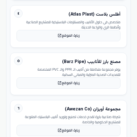
٤
أطلس بلاست (Atlas Plast)
متخصص في حلول الأنابيب والمستلزمات البلاستيكية للمشاريع الصناعية
وأنظمة الري والزراعة الحديثة.
زيارة الموقع
open_in_new
٥
مصنع بارز للأنابيب (Barz Pipe)
يوفر مجموعة متكاملة من أنابيب الـ PPR والـ PVC المخصصة
للتمديدات الصحية المنزلية والمباني السكنية.
زيارة الموقع
open_in_new
٦
مجموعة أويزان (Awezan Co)
شركة صناعية بارزة تقدم خدمات تصنيع وتوريد أنابيب البلاستيك المتنوعة
للمشاريع الحكومية والخاصة.
زيارة الموقع
open_in_new