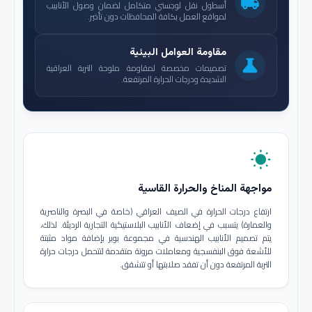
local_shipping
أسطول نقل لوجستي متكامل لضمان وصول الأنابيب
لمواقع العمل بكافة المحافظات دون تأخير.
مقاومة العوامل البيئية
science
تصميمات مخصصة لمقاومة ملوحة التربة العراقية
الشديدة ودرجات الحرارة المرتفعة.
wb_sunny
مواجهة المناخ والحرارة القاسية
ارتفاع درجات الحرارة في الصيف العراقي (خاصة في البصرة والناصرية
والعمارة) يتسبب في إضعاف الأنابيب البلاستيكية التجارية الرديئة. لذلك،
يتم تصميم الأنابيب الهندسية في مجموعة بوير بإضافة مواد مثبتة
للأشعة فوق البنفسجية ومعاملات مرونة متقدمة لتتحمل درجات حرارة
التربة المرتفعة دون أن تفقد صلابتها أو تتشقق.