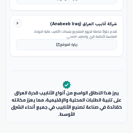
١٠
شركة أنابيب العراق (Anabeeb Iraq)
تقدم حلولاً شاملة لتجهيز المشاريع بشبكات الأنابيب عالية الجودة
المناسبة لأنظمة الري والصرف الصحي.
زيارة الموقع
open_in_new
verified
يبرز هذا النطاق الواسع من أنواع الأنابيب قدرة العراق
على تلبية الطلبات المحلية والإقليمية، مما يعزز مكانته
كقائدة في صناعة تصنيع الأنابيب في جميع أنحاء الشرق
الأوسط.