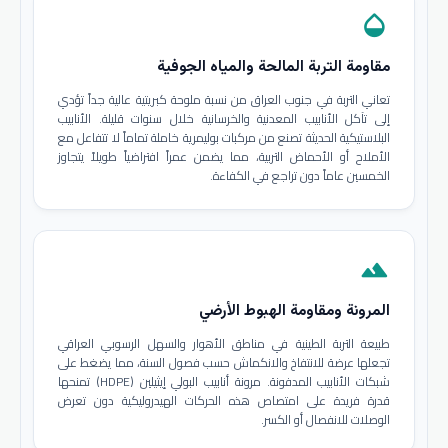
opacity
مقاومة التربة المالحة والمياه الجوفية
تعاني التربة في جنوب العراق من نسبة ملوحة كبريتية عالية جداً تؤدي
إلى تآكل الأنابيب المعدنية والخرسانية خلال سنوات قليلة. الأنابيب
البلاستيكية الحديثة تصنع من مركبات بوليمرية خاملة تماماً لا تتفاعل مع
الأملاح أو الأحماض التربية، مما يضمن عمراً افتراضياً طويلاً يتجاوز
الخمسين عاماً دون تراجع في الكفاءة.
terrain
المرونة ومقاومة الهبوط الأرضي
طبيعة التربة الطينية في مناطق الأهوار والسهل الرسوبي العراقي
تجعلها عرضة للانتفاخ والانكماش حسب فصول السنة، مما يضغط على
شبكات الأنابيب المدفونة. مرونة أنابيب البولي إيثيلين (HDPE) تمنحها
قدرة فريدة على امتصاص هذه الحركات الهيدروليكية دون تعرض
الوصلات للانفصال أو الكسر.