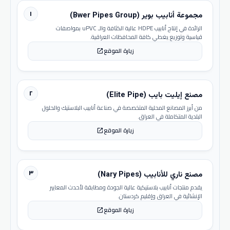
١
مجموعة أنابيب بوير (Bwer Pipes Group)
الرائدة في إنتاج أنابيب HDPE عالية الكثافة والـ uPVC بمواصفات
قياسية وتوزيع يغطي كافة المحافظات العراقية.
زيارة الموقع
open_in_new
٢
مصنع إيليت بايب (Elite Pipe)
من أبرز المصانع المحلية المتخصصة في صناعة أنابيب البلاستيك والحلول
البلدية المتكاملة في العراق.
زيارة الموقع
open_in_new
٣
مصنع ناري للأنابيب (Nary Pipes)
يقدم منتجات أنابيب بلاستيكية عالية الجودة ومطابقة لأحدث المعايير
الإنشائية في العراق وإقليم كردستان.
زيارة الموقع
open_in_new