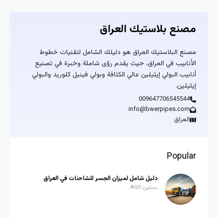
مصنع بلاستيك العراق
مصنع البلاستيك العراق هو دليلك الشامل لتقنيات خطوط
الأنابيب في العراق، حيث يقدم رؤى شاملة وخبرة في تصنيع
أنابيب البولي إيثيلين عالي الكثافة وبولي فينيل كلوريد والبولي
إيثيلين.
009647706545544
info@bwerpipes.com
العراق
Popular
دليل شامل لميزان الجسر للشاحنات في العراق
سنتين AGO