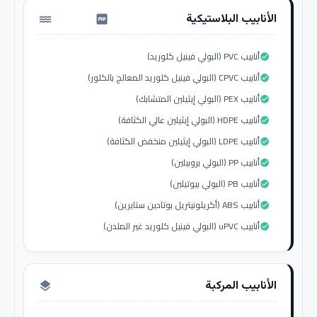
الأنابيب البلاستيكية
water_pump
أنابيب PVC (البولي فينيل كلوريد)
check_circle
أنابيب CPVC (البولي فينيل كلوريد المعالج بالكلور)
check_circle
أنابيب PEX (البولي إيثيلين المتشابك)
check_circle
أنابيب HDPE (البولي إيثيلين عالي الكثافة)
check_circle
أنابيب LDPE (البولي إيثيلين منخفض الكثافة)
check_circle
أنابيب PP (البولي بروبيلين)
check_circle
أنابيب PB (البولي بيوتيلين)
check_circle
أنابيب ABS (أكريلونيتريل بوتادين ستايرين)
check_circle
أنابيب uPVC (البولي فينيل كلوريد غير الملدن)
check_circle
الأنابيب المركبة
layers