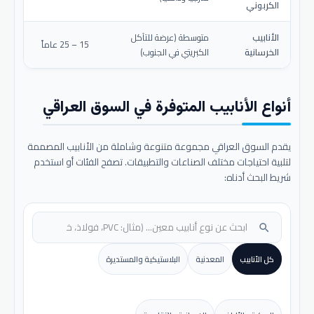
الكربوني
الأنابيب
متوسطة (عرضة للتآكل
15 – 25 عاماً
الخرسانية
الكبريتي في الجنوب)
أنواع الأنابيب المتوفرة في السوق العراقي
يقدم السوق العراقي مجموعة متنوعة وشاملة من الأنابيب المصممة
لتلبية احتياجات مختلف الصناعات والتطبيقات. تصفح الفئات أو استخدم
شريط البحث أدناه:
search
كل الأنابيب
المعدنية
البلاستيكية والمستديرة