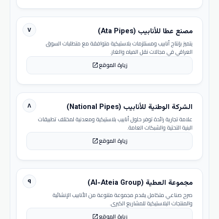
٧
مصنع عطا للأنابيب (Ata Pipes)
يتميز بإنتاج أنابيب ومستلزمات بلاستيكية متوافقة مع متطلبات السوق
العراقي في مجالات نقل المياه والغاز.
زيارة الموقع
open_in_new
٨
الشركة الوطنية للأنابيب (National Pipes)
علامة تجارية رائدة توفر حلول أنابيب بلاستيكية ومعدنية لمختلف تطبيقات
البنية التحتية والشبكات العامة.
زيارة الموقع
open_in_new
٩
مجموعة العطية (Al-Ateia Group)
صرح صناعي متكامل يقدم مجموعة متنوعة من الأنابيب الإنشائية
والمنتجات البلاستيكية للمشاريع الكبرى.
زيارة الموقع
open_in_new