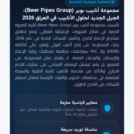
التغطية الوطنية الشاملة
engineering
مجموعة أنابيب بوير (Bwer Pipes Group)
:
الجيل الجديد لحلول الأنابيب في العراق 2026
تأسست مجموعة أنابيب بوير (Bwer Pipes Group) لتلبية الفجوة
الكبيرة في قطاع التجهيزات الإنشائية العراقي. ومع انطلاق
مشاريع الإعمار الكبرى وتأهيل الشبكات البلدية في عام 2026،
ركزت المجموعة على إنتاج أنابيب البولي إيثيلين عالي الكثافة
(HDPE) والـ PVC بمواصفات مطابقة لمتطلبات وزارة الإعمار
والإسكان والبلديات العامة. لا يقتصر عمل المجموعة على
التصنيع، بل يمتد ليشمل الإشراف الميداني على عمليات اللحام
الحراري والتأكد من ملاءمة الأنابيب للتربة الطينية والسبخة
المنتشرة في محافظات الجنوب والفرات الأوسط لضمان استقرار
الشبكات على المدى الطويل.
معايير قياسية صارمة
shield
منتجات خاضعة لاختبارات الجودة والضغط لضمان عمر
تشغيلي يتجاوز 50 عاماً.
سلسلة توريد سريعة