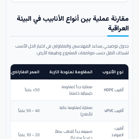
مقارنة عملية بين أنواع الأنابيب في البيئة
العراقية
جدول توضيحي يساعد المهندسين والمقاولين في اختيار الحل الأنسب
لشبكات النقل حسب مواصفات المشروع وطبيعة الأرض:
نوع الأنبوب
المقاومة لملوحة التربة
العمر الافتراضي المتو
ممتازة جداً (مقاومة
أنابيب HDPE
50+ عاماً
كيميائية كاملة)
ممتازة (مقاومة عالية
أنابيب uPVC
40 – 50 عاماً
للأملاح)
أنابيب
ضعيفة جداً (تتطلب عطلاً
الفولاذ
20 – 30 عاماً
خارجياً وداخلياً)