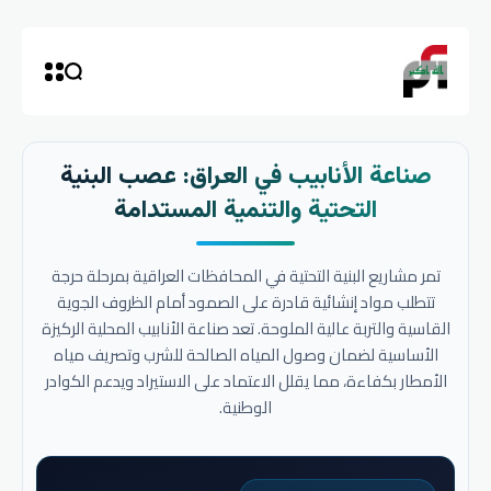
صناعة الأنابيب في العراق: عصب البنية
التحتية والتنمية المستدامة
تمر مشاريع البنية التحتية في المحافظات العراقية بمرحلة حرجة
تتطلب مواد إنشائية قادرة على الصمود أمام الظروف الجوية
القاسية والتربة عالية الملوحة. تعد صناعة الأنابيب المحلية الركيزة
الأساسية لضمان وصول المياه الصالحة للشرب وتصريف مياه
الأمطار بكفاءة، مما يقلل الاعتماد على الاستيراد ويدعم الكوادر
الوطنية.