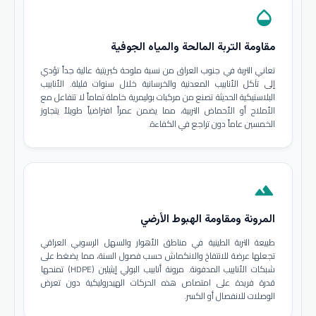
opacity
مقاومة التربة المالحة والمياه الجوفية
تعاني التربة في جنوب العراق من نسبة ملوحة كبريتية عالية جداً تؤدي
إلى تآكل الأنابيب المعدنية والخرسانية خلال سنوات قليلة. الأنابيب
البلاستيكية الحديثة تصنع من مركبات بوليمرية خاملة تماماً لا تتفاعل مع
الأملاح أو الأحماض التربية، مما يضمن عمراً افتراضياً طويلاً يتجاوز
الخمسين عاماً دون تراجع في الكفاءة.
terrain
المرونة ومقاومة الهبوط الأرضي
طبيعة التربة الطينية في مناطق الأهوار والسهل الرسوبي العراقي
تجعلها عرضة للانتفاخ والانكماش حسب فصول السنة، مما يضغط على
شبكات الأنابيب المدفونة. مرونة أنابيب البولي إيثيلين (HDPE) تمنحها
قدرة فريدة على امتصاص هذه الحركات الهيدروليكية دون تعرض
الوصلات للانفصال أو الكسر.