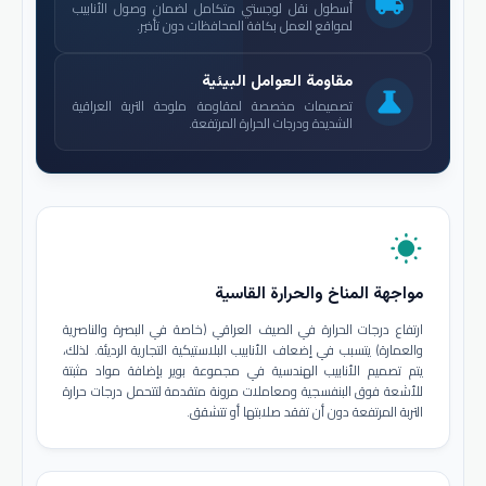
local_shipping
أسطول نقل لوجستي متكامل لضمان وصول الأنابيب
لمواقع العمل بكافة المحافظات دون تأخير.
مقاومة العوامل البيئية
science
تصميمات مخصصة لمقاومة ملوحة التربة العراقية
الشديدة ودرجات الحرارة المرتفعة.
wb_sunny
مواجهة المناخ والحرارة القاسية
ارتفاع درجات الحرارة في الصيف العراقي (خاصة في البصرة والناصرية
والعمارة) يتسبب في إضعاف الأنابيب البلاستيكية التجارية الرديئة. لذلك،
يتم تصميم الأنابيب الهندسية في مجموعة بوير بإضافة مواد مثبتة
للأشعة فوق البنفسجية ومعاملات مرونة متقدمة لتتحمل درجات حرارة
التربة المرتفعة دون أن تفقد صلابتها أو تتشقق.