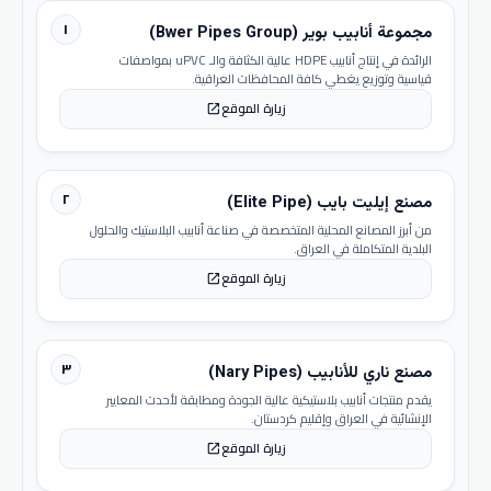
١
مجموعة أنابيب بوير (Bwer Pipes Group)
الرائدة في إنتاج أنابيب HDPE عالية الكثافة والـ uPVC بمواصفات
قياسية وتوزيع يغطي كافة المحافظات العراقية.
زيارة الموقع
open_in_new
٢
مصنع إيليت بايب (Elite Pipe)
من أبرز المصانع المحلية المتخصصة في صناعة أنابيب البلاستيك والحلول
البلدية المتكاملة في العراق.
زيارة الموقع
open_in_new
٣
مصنع ناري للأنابيب (Nary Pipes)
يقدم منتجات أنابيب بلاستيكية عالية الجودة ومطابقة لأحدث المعايير
الإنشائية في العراق وإقليم كردستان.
زيارة الموقع
open_in_new