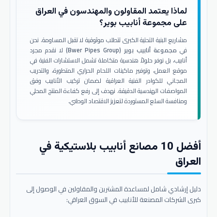
لماذا يعتمد المقاولون والمهندسون في العراق
على مجموعة أنابيب بوير؟
مشاريع البنية التحتية الكبرى تتطلب موثوقية لا تقبل المساومة. نحن
في
مجموعة أنابيب بوير (Bwer Pipes Group)
لا نقدم مجرد
أنابيب، بل نوفر حلولاً هندسية متكاملة تشمل الاستشارات الفنية في
موقع العمل، وتوفير ماكينات اللحام الحراري المتطورة، والتدريب
المجاني للكوادر الفنية العراقية لضمان تركيب الأنابيب وفق
المواصفات الهندسية الدقيقة. نهدف إلى رفع كفاءة المنتج المحلي
ومنافسة السلع المستوردة لتعزيز الاقتصاد الوطني.
أفضل 10 مصانع أنابيب بلاستيكية في
العراق
دليل إرشادي شامل لمساعدة المشترين والمقاولين في الوصول إلى
كبرى الشركات المصنعة للأنابيب في السوق العراقي: