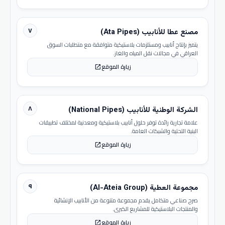
٧
مصنع عطا للأنابيب (Ata Pipes)
يتميز بإنتاج أنابيب ومستلزمات بلاستيكية متوافقة مع متطلبات السوق
العراقي في مجالات نقل المياه والغاز.
زيارة الموقع
open_in_new
٨
الشركة الوطنية للأنابيب (National Pipes)
علامة تجارية رائدة توفر حلول أنابيب بلاستيكية ومعدنية لمختلف تطبيقات
البنية التحتية والشبكات العامة.
زيارة الموقع
open_in_new
٩
مجموعة العطية (Al-Ateia Group)
صرح صناعي متكامل يقدم مجموعة متنوعة من الأنابيب الإنشائية
والمنتجات البلاستيكية للمشاريع الكبرى.
زيارة الموقع
open_in_new