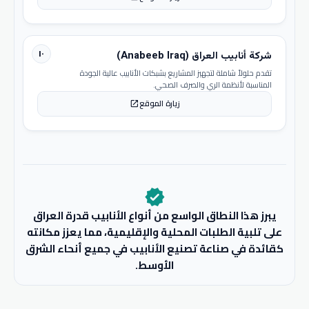
١٠
شركة أنابيب العراق (Anabeeb Iraq)
تقدم حلولاً شاملة لتجهيز المشاريع بشبكات الأنابيب عالية الجودة
المناسبة لأنظمة الري والصرف الصحي.
زيارة الموقع
open_in_new
verified
يبرز هذا النطاق الواسع من أنواع الأنابيب قدرة العراق
على تلبية الطلبات المحلية والإقليمية، مما يعزز مكانته
كقائدة في صناعة تصنيع الأنابيب في جميع أنحاء الشرق
الأوسط.