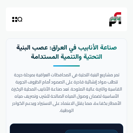
صناعة الأنابيب في العراق: عصب البنية
التحتية والتنمية المستدامة
تمر مشاريع البنية التحتية في المحافظات العراقية بمرحلة حرجة
تتطلب مواد إنشائية قادرة على الصمود أمام الظروف الجوية
القاسية والتربة عالية الملوحة. تعد صناعة الأنابيب المحلية الركيزة
الأساسية لضمان وصول المياه الصالحة للشرب وتصريف مياه
الأمطار بكفاءة، مما يقلل الاعتماد على الاستيراد ويدعم الكوادر
الوطنية.