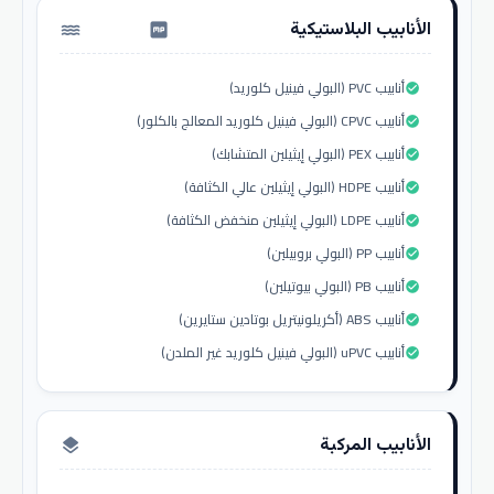
الأنابيب البلاستيكية
water_pump
أنابيب PVC (البولي فينيل كلوريد)
check_circle
أنابيب CPVC (البولي فينيل كلوريد المعالج بالكلور)
check_circle
أنابيب PEX (البولي إيثيلين المتشابك)
check_circle
أنابيب HDPE (البولي إيثيلين عالي الكثافة)
check_circle
أنابيب LDPE (البولي إيثيلين منخفض الكثافة)
check_circle
أنابيب PP (البولي بروبيلين)
check_circle
أنابيب PB (البولي بيوتيلين)
check_circle
أنابيب ABS (أكريلونيتريل بوتادين ستايرين)
check_circle
أنابيب uPVC (البولي فينيل كلوريد غير الملدن)
check_circle
الأنابيب المركبة
layers