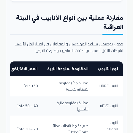
مقارنة عملية بين أنواع الأنابيب في البيئة
العراقية
جدول توضيحي يساعد المهندسين والمقاولين في اختيار الحل الأنسب
لشبكات النقل حسب مواصفات المشروع وطبيعة الأرض:
نوع الأنبوب
المقاومة لملوحة التربة
العمر الافتراضي المتو
ممتازة جداً (مقاومة
أنابيب HDPE
50+ عاماً
كيميائية كاملة)
ممتازة (مقاومة عالية
أنابيب uPVC
40 – 50 عاماً
للأملاح)
أنابيب
ضعيفة جداً (تتطلب عطلاً
الفولاذ
20 – 30 عاماً
خارجياً وداخلياً)