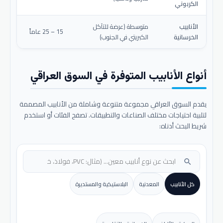
الكربوني
الأنابيب
متوسطة (عرضة للتآكل
15 – 25 عاماً
الخرسانية
الكبريتي في الجنوب)
أنواع الأنابيب المتوفرة في السوق العراقي
يقدم السوق العراقي مجموعة متنوعة وشاملة من الأنابيب المصممة
لتلبية احتياجات مختلف الصناعات والتطبيقات. تصفح الفئات أو استخدم
شريط البحث أدناه:
search
كل الأنابيب
المعدنية
البلاستيكية والمستديرة