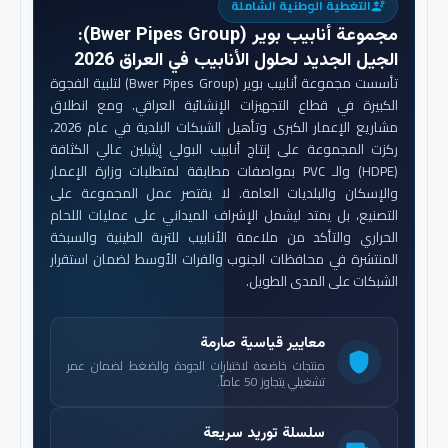
التغطية الوطنية الشاملة
engineering
مجموعة أنابيب بوير (Bwer Pipes Group)
:
الجيل الجديد لحلول الأنابيب في العراق 2026
تأسست مجموعة أنابيب بوير (Bwer Pipes Group) لتلبية الفجوة
الكبيرة في قطاع التجهيزات الإنشائية العراقي. ومع انطلاق
مشاريع الإعمار الكبرى وتأهيل الشبكات البلدية في عام 2026،
ركزت المجموعة على إنتاج أنابيب البولي إيثيلين عالي الكثافة
(HDPE) والـ PVC بمواصفات مطابقة لمتطلبات وزارة الإعمار
والإسكان والبلديات العامة. لا يقتصر عمل المجموعة على
التصنيع، بل يمتد ليشمل الإشراف الميداني على عمليات اللحام
الحراري والتأكد من ملاءمة الأنابيب للتربة الطينية والسبخة
المنتشرة في محافظات الجنوب والفرات الأوسط لضمان استقرار
الشبكات على المدى الطويل.
معايير قياسية صارمة
shield
منتجات خاضعة لاختبارات الجودة والضغط لضمان عمر
تشغيلي يتجاوز 50 عاماً.
سلسلة توريد سريعة