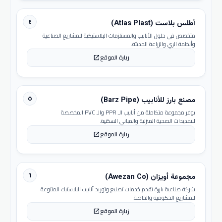
٤
أطلس بلاست (Atlas Plast)
متخصص في حلول الأنابيب والمستلزمات البلاستيكية للمشاريع الصناعية
وأنظمة الري والزراعة الحديثة.
زيارة الموقع
open_in_new
٥
مصنع بارز للأنابيب (Barz Pipe)
يوفر مجموعة متكاملة من أنابيب الـ PPR والـ PVC المخصصة
للتمديدات الصحية المنزلية والمباني السكنية.
زيارة الموقع
open_in_new
٦
مجموعة أويزان (Awezan Co)
شركة صناعية بارزة تقدم خدمات تصنيع وتوريد أنابيب البلاستيك المتنوعة
للمشاريع الحكومية والخاصة.
زيارة الموقع
open_in_new