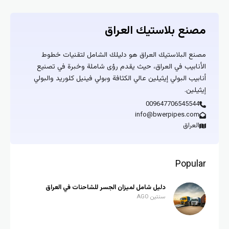
مصنع بلاستيك العراق
مصنع البلاستيك العراق هو دليلك الشامل لتقنيات خطوط
الأنابيب في العراق، حيث يقدم رؤى شاملة وخبرة في تصنيع
أنابيب البولي إيثيلين عالي الكثافة وبولي فينيل كلوريد والبولي
إيثيلين.
009647706545544
info@bwerpipes.com
العراق
Popular
دليل شامل لميزان الجسر للشاحنات في العراق
سنتين AGO