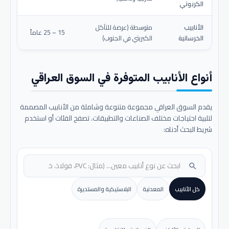
الكربوني
الأنابيب
متوسطة (عرضة للتآكل
15 – 25 عاماً
الخرسانية
الكبريتي في الجنوب)
أنواع الأنابيب المتوفرة في السوق العراقي
يقدم السوق العراقي مجموعة متنوعة وشاملة من الأنابيب المصممة
لتلبية احتياجات مختلف الصناعات والتطبيقات. تصفح الفئات أو استخدم
شريط البحث أدناه:
search
كل الأنابيب
المعدنية
البلاستيكية والمستديرة