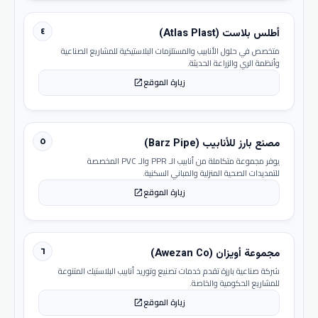
٤
أطلس بلاست (Atlas Plast)
متخصص في حلول الأنابيب والمستلزمات البلاستيكية للمشاريع الصناعية
وأنظمة الري والزراعة الحديثة.
زيارة الموقع
open_in_new
٥
مصنع بارز للأنابيب (Barz Pipe)
يوفر مجموعة متكاملة من أنابيب الـ PPR والـ PVC المخصصة
للتمديدات الصحية المنزلية والمباني السكنية.
زيارة الموقع
open_in_new
٦
مجموعة أويزان (Awezan Co)
شركة صناعية بارزة تقدم خدمات تصنيع وتوريد أنابيب البلاستيك المتنوعة
للمشاريع الحكومية والخاصة.
زيارة الموقع
open_in_new