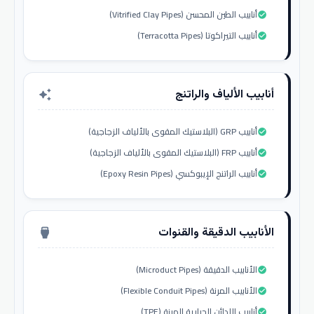
أنابيب الطين المحسن (Vitrified Clay Pipes)
check_circle
أنابيب التيراكوتا (Terracotta Pipes)
check_circle
أنابيب الألياف والراتنج
auto_awesome
أنابيب GRP (البلاستيك المقوى بالألياف الزجاجية)
check_circle
أنابيب FRP (البلاستيك المقوى بالألياف الزجاجية)
check_circle
أنابيب الراتنج الإيبوكسي (Epoxy Resin Pipes)
check_circle
الأنابيب الدقيقة والقنوات
settings_input_hdmi
الأنابيب الدقيقة (Microduct Pipes)
check_circle
الأنابيب المرنة (Flexible Conduit Pipes)
check_circle
أنابيب اللدائن الحرارية المرنة (TPE)
check_circle