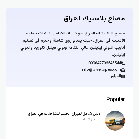
مصنع بلاستيك العراق
مصنع البلاستيك العراق هو دليلك الشامل لتقنيات خطوط
الأنابيب في العراق، حيث يقدم رؤى شاملة وخبرة في تصنيع
أنابيب البولي إيثيلين عالي الكثافة وبولي فينيل كلوريد والبولي
إيثيلين.
009647706545544
info@bwerpipes.com
العراق
Popular
دليل شامل لميزان الجسر للشاحنات في العراق
سنتين AGO