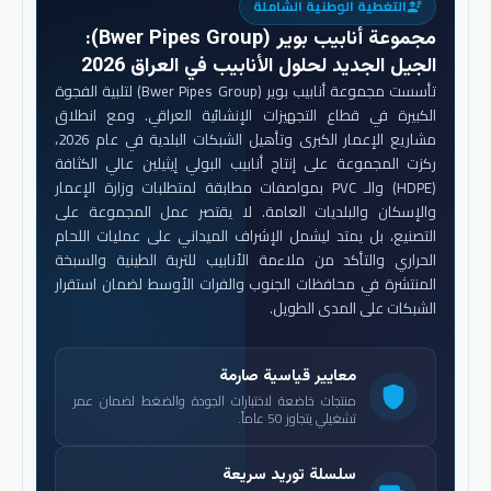
التغطية الوطنية الشاملة
engineering
مجموعة أنابيب بوير (Bwer Pipes Group)
:
الجيل الجديد لحلول الأنابيب في العراق 2026
تأسست مجموعة أنابيب بوير (Bwer Pipes Group) لتلبية الفجوة
الكبيرة في قطاع التجهيزات الإنشائية العراقي. ومع انطلاق
مشاريع الإعمار الكبرى وتأهيل الشبكات البلدية في عام 2026،
ركزت المجموعة على إنتاج أنابيب البولي إيثيلين عالي الكثافة
(HDPE) والـ PVC بمواصفات مطابقة لمتطلبات وزارة الإعمار
والإسكان والبلديات العامة. لا يقتصر عمل المجموعة على
التصنيع، بل يمتد ليشمل الإشراف الميداني على عمليات اللحام
الحراري والتأكد من ملاءمة الأنابيب للتربة الطينية والسبخة
المنتشرة في محافظات الجنوب والفرات الأوسط لضمان استقرار
الشبكات على المدى الطويل.
معايير قياسية صارمة
shield
منتجات خاضعة لاختبارات الجودة والضغط لضمان عمر
تشغيلي يتجاوز 50 عاماً.
سلسلة توريد سريعة