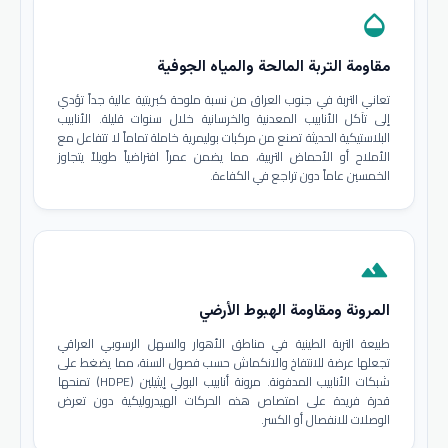
opacity
مقاومة التربة المالحة والمياه الجوفية
تعاني التربة في جنوب العراق من نسبة ملوحة كبريتية عالية جداً تؤدي
إلى تآكل الأنابيب المعدنية والخرسانية خلال سنوات قليلة. الأنابيب
البلاستيكية الحديثة تصنع من مركبات بوليمرية خاملة تماماً لا تتفاعل مع
الأملاح أو الأحماض التربية، مما يضمن عمراً افتراضياً طويلاً يتجاوز
الخمسين عاماً دون تراجع في الكفاءة.
terrain
المرونة ومقاومة الهبوط الأرضي
طبيعة التربة الطينية في مناطق الأهوار والسهل الرسوبي العراقي
تجعلها عرضة للانتفاخ والانكماش حسب فصول السنة، مما يضغط على
شبكات الأنابيب المدفونة. مرونة أنابيب البولي إيثيلين (HDPE) تمنحها
قدرة فريدة على امتصاص هذه الحركات الهيدروليكية دون تعرض
الوصلات للانفصال أو الكسر.