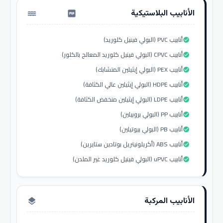
الأنابيب البلاستيكية
water_pump
أنابيب PVC (البولي فينيل كلوريد)
check_circle
أنابيب CPVC (البولي فينيل كلوريد المعالج بالكلور)
check_circle
أنابيب PEX (البولي إيثيلين المتشابك)
check_circle
أنابيب HDPE (البولي إيثيلين عالي الكثافة)
check_circle
أنابيب LDPE (البولي إيثيلين منخفض الكثافة)
check_circle
أنابيب PP (البولي بروبيلين)
check_circle
أنابيب PB (البولي بيوتيلين)
check_circle
أنابيب ABS (أكريلونيتريل بوتادين ستايرين)
check_circle
أنابيب uPVC (البولي فينيل كلوريد غير الملدن)
check_circle
الأنابيب المركبة
layers