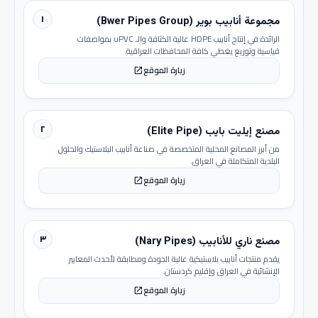
١
مجموعة أنابيب بوير (Bwer Pipes Group)
الرائدة في إنتاج أنابيب HDPE عالية الكثافة والـ uPVC بمواصفات
قياسية وتوزيع يغطي كافة المحافظات العراقية.
زيارة الموقع
open_in_new
٢
مصنع إيليت بايب (Elite Pipe)
من أبرز المصانع المحلية المتخصصة في صناعة أنابيب البلاستيك والحلول
البلدية المتكاملة في العراق.
زيارة الموقع
open_in_new
٣
مصنع ناري للأنابيب (Nary Pipes)
يقدم منتجات أنابيب بلاستيكية عالية الجودة ومطابقة لأحدث المعايير
الإنشائية في العراق وإقليم كردستان.
زيارة الموقع
open_in_new