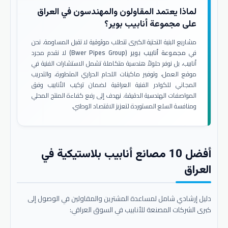
لماذا يعتمد المقاولون والمهندسون في العراق
على مجموعة أنابيب بوير؟
مشاريع البنية التحتية الكبرى تتطلب موثوقية لا تقبل المساومة. نحن
في
مجموعة أنابيب بوير (Bwer Pipes Group)
لا نقدم مجرد
أنابيب، بل نوفر حلولاً هندسية متكاملة تشمل الاستشارات الفنية في
موقع العمل، وتوفير ماكينات اللحام الحراري المتطورة، والتدريب
المجاني للكوادر الفنية العراقية لضمان تركيب الأنابيب وفق
المواصفات الهندسية الدقيقة. نهدف إلى رفع كفاءة المنتج المحلي
ومنافسة السلع المستوردة لتعزيز الاقتصاد الوطني.
أفضل 10 مصانع أنابيب بلاستيكية في
العراق
دليل إرشادي شامل لمساعدة المشترين والمقاولين في الوصول إلى
كبرى الشركات المصنعة للأنابيب في السوق العراقي: