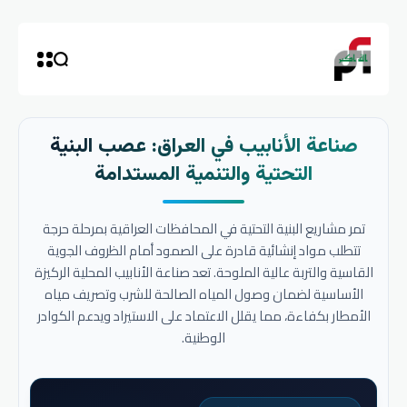
صناعة الأنابيب في العراق: عصب البنية
التحتية والتنمية المستدامة
تمر مشاريع البنية التحتية في المحافظات العراقية بمرحلة حرجة
تتطلب مواد إنشائية قادرة على الصمود أمام الظروف الجوية
القاسية والتربة عالية الملوحة. تعد صناعة الأنابيب المحلية الركيزة
الأساسية لضمان وصول المياه الصالحة للشرب وتصريف مياه
الأمطار بكفاءة، مما يقلل الاعتماد على الاستيراد ويدعم الكوادر
الوطنية.