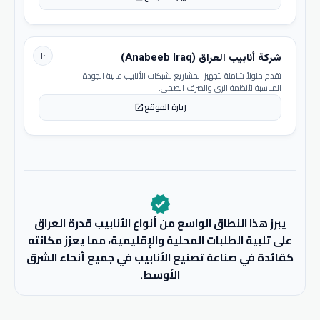
١٠
شركة أنابيب العراق (Anabeeb Iraq)
تقدم حلولاً شاملة لتجهيز المشاريع بشبكات الأنابيب عالية الجودة
المناسبة لأنظمة الري والصرف الصحي.
زيارة الموقع
open_in_new
verified
يبرز هذا النطاق الواسع من أنواع الأنابيب قدرة العراق
على تلبية الطلبات المحلية والإقليمية، مما يعزز مكانته
كقائدة في صناعة تصنيع الأنابيب في جميع أنحاء الشرق
الأوسط.