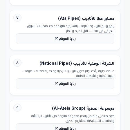
٧
مصنع عطا للأنابيب (Ata Pipes)
يتميز بإنتاج أنابيب ومستلزمات بلاستيكية متوافقة مع متطلبات السوق
العراقي في مجالات نقل المياه والغاز.
زيارة الموقع
open_in_new
٨
الشركة الوطنية للأنابيب (National Pipes)
علامة تجارية رائدة توفر حلول أنابيب بلاستيكية ومعدنية لمختلف تطبيقات
البنية التحتية والشبكات العامة.
زيارة الموقع
open_in_new
٩
مجموعة العطية (Al-Ateia Group)
صرح صناعي متكامل يقدم مجموعة متنوعة من الأنابيب الإنشائية
والمنتجات البلاستيكية للمشاريع الكبرى.
زيارة الموقع
open_in_new