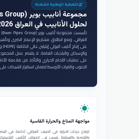
التغطية الوطنية الشاملة
engineering
مجموعة أنابيب بوير (Bwer Pipes Group)
لحلول الأنابيب في العراق 2026
تأس
والإسكان والبلديات العامة. لا يقتصر عمل المجموع
على عمليات اللحام الحراري والتأكد من ملاءمة الأنا
الجنوب والفرات الأوسط لضمان استقرار الشبكات على 
wb_sunny
مواجهة المناخ والحرارة القاسية
ارتفاع درجات الحرارة في الصيف العراقي (خاصة في البصر
والناصرية والعمارة) يتسبب في إضعاف الأنابيب البلاستيكي