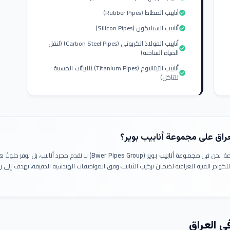
أنابيب المطاط (Rubber Pipes)
check_circle
أنابيب السيليكون (Silicon Pipes)
check_circle
أنابيب الفولاذ الكربوني (Carbon Steel Pipes) (لنقل
check_circle
المياه الساخنة)
أنابيب التيتانيوم (Titanium Pipes) (للبيئات المسببة
check_circle
للتآكل)
عراق على مجموعة أنابيب بوير؟
ومة. نحن في
مجموعة أنابيب بوير (Bwer Pipes Group)
لا نقدم مجرد أنابيب، بل نوفر حلولا
 للكوادر الفنية العراقية لضمان تركيب الأنابيب وفق المواصفات الهندسية الدقيقة. نهدف إلى