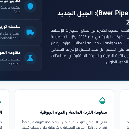
معايير قياس
shield
: الجيل الجديد
عاماً.
سلسلة توري
ست مجموعة أنابيب بوير (Bwer Pipes Group) لتلبية الفجوة الكبيرة في قطاع التجهيزات الإنشائية
local_shipping
أسطول نقل لو
العراقي. ومع انطلاق مشاريع الإعمار الكبرى وتأهيل الشبكات البلدية في عام 2026، ركزت المجموعة
بكافة المحافظات
على إنتاج أنابيب البولي إيثيلين عالي الكثافة (HDPE) والـ PVC بمواصفات مطابقة لمتطلبات وزارة الإعمار
ة على التصنيع، بل يمتد ليشمل الإشراف الميداني
مقاومة العوا
بيب للتربة الطينية والسبخة المنتشرة في محافظات
science
تصميمات مخصصة ل
المدى الطويل.
المرتفعة.
in
opacity
مقاومة التربة المالحة والمياه الجوفية
ال
ة
تعاني التربة في جنوب العراق من نسبة ملوحة كبريتية عالية جداً
طب
ة
تؤدي إلى تآكل الأنابيب المعدنية والخرسانية خلال سنوات قليلة.
ال