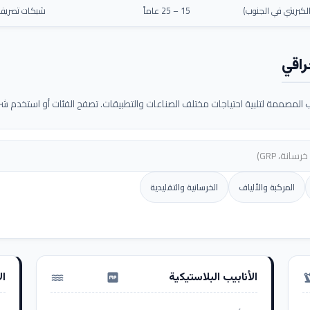
كبريتي في الجنوب)
15 – 25 عاماً
شبكات تصريف م
راقي
لمصممة لتلبية احتياجات مختلف الصناعات والتطبيقات. تصفح الفئات أو استخدم شريط
المركبة والألياف
الخرسانية والتقليدية
الأنابيب البلاستيكية
ال
water_pump
precision_ma