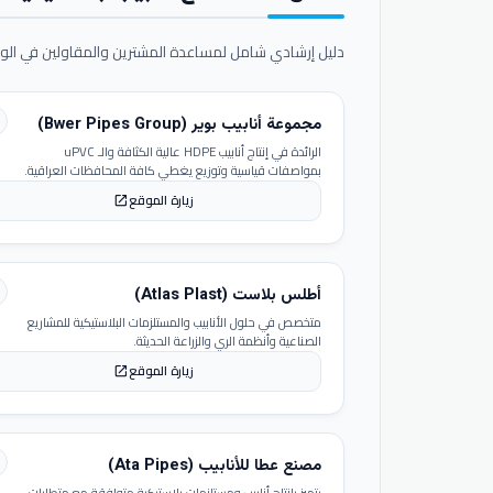
دليل إرشادي شامل لمساعدة المشترين والمقاولين في الوص
مجموعة أنابيب بوير (Bwer Pipes Group)
الرائدة في إنتاج أنابيب HDPE عالية الكثافة والـ uPVC
بمواصفات قياسية وتوزيع يغطي كافة المحافظات العراقية.
زيارة الموقع
open_in_new
أطلس بلاست (Atlas Plast)
متخصص في حلول الأنابيب والمستلزمات البلاستيكية للمشاريع
الصناعية وأنظمة الري والزراعة الحديثة.
زيارة الموقع
open_in_new
مصنع عطا للأنابيب (Ata Pipes)