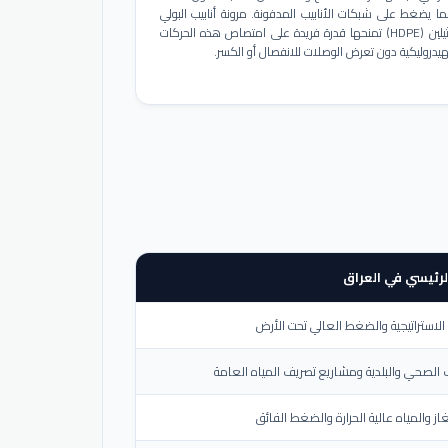
ا يضغط على شبكات الأنابيب المدفونة. مرونة أنابيب البولي
إيثيلين (HDPE) تمنحها قدرة فريدة على امتصاص هذه الحركات
هيدروليكية دون تعرض الوصلات للانفصال أو الكسر.
لرئيسي في العراق
لاستراتيجية والضغط العالي تحت الأرض
الصحي والبلدية ومشاريع تصريف المياه العامة
از والمياه عالية الحرارة والضغط الفائق