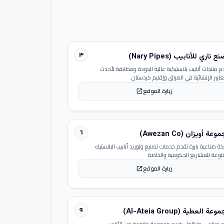
٣
 ناري للأنابيب (Nary Pipes)
م منتجات أنابيب بلاستيكية عالية الجودة ومطابقة لأحدث
عايير الإنشائية في العراق وإقليم كردستان.
زيارة الموقع
open_in_new
٦
عة أويزان (Awezan Co)
ة صناعية بارزة تقدم خدمات تصنيع وتوريد أنابيب البلاستيك
تنوعة للمشاريع الحكومية والخاصة.
زيارة الموقع
open_in_new
٩
عة العطية (Al-Ateia Group)