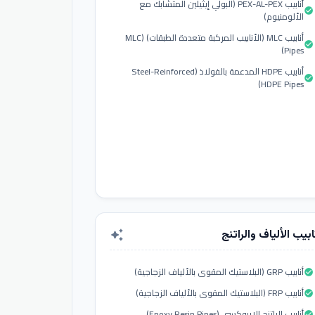
أنابيب PEX-AL-PEX (البولي إيثيلين المتشابك مع
check_circle
الألومنيوم)
أنابيب MLC (الأنابيب المركبة متعددة الطبقات) (MLC
check_circle
Pipes)
أنابيب HDPE المدعمة بالفولاذ (Steel-Reinforced
check_circle
HDPE Pipes)
ابيب الألياف والراتنج
auto_awesome
أنابيب GRP (البلاستيك المقوى بالألياف الزجاجية)
check_circle
أنابيب FRP (البلاستيك المقوى بالألياف الزجاجية)
check_circle
أنابيب الراتنج الإيبوكسي (Epoxy Resin Pipes)
check_circle