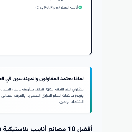
أنابيب الفخار (Clay Pot Pipes)
check_circle
لماذا يعتمد المقاولون والمهندسون في ال
مشاريع البنية التحتية الكبرى تتطلب موثوقية لا تقبل المسا
وتوفير ماكينات اللحام الحراري المتطورة، والتدريب المجاني
الاقتصاد الوطني.
أفضل 10 مصانع أنابيب بلاستيكية في العراق