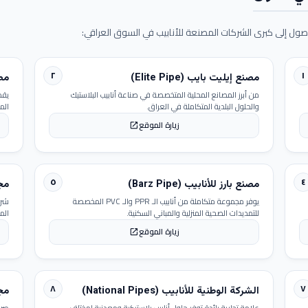
ول إلى كبرى الشركات المصنعة للأنابيب في السوق العراقي:
٢
١
مصنع إيليت بايب (Elite Pipe)
مصنع
من أبرز المصانع المحلية المتخصصة في صناعة أنابيب البلاستيك
يقد
والحلول البلدية المتكاملة في العراق.
الم
زيارة الموقع
open_in_new
٥
٤
مصنع بارز للأنابيب (Barz Pipe)
مجمو
يوفر مجموعة متكاملة من أنابيب الـ PPR والـ PVC المخصصة
شرك
للتمديدات الصحية المنزلية والمباني السكنية.
الم
زيارة الموقع
open_in_new
٨
٧
الشركة الوطنية للأنابيب (National Pipes)
مجمو