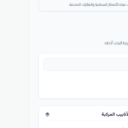
ياه الأمطار السطحية والعبّارات الضخمة
 البحث أدناه:
أنابيب المركبة
layers