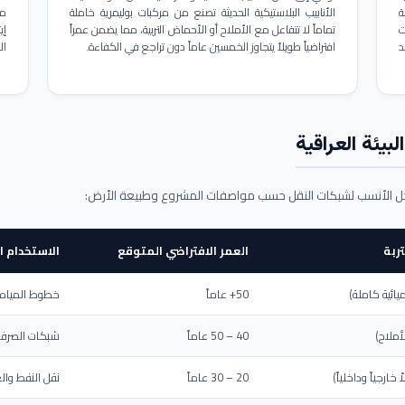
ة
الأنابيب البلاستيكية الحديثة تصنع من مركبات بوليمرية خاملة
مم
ت
تماماً لا تتفاعل مع الأملاح أو الأحماض التربية، مما يضمن عمراً
د
افتراضياً طويلاً يتجاوز الخمسين عاماً دون تراجع في الكفاءة.
ال
بيئة العراقية
حل الأنسب لشبكات النقل حسب مواصفات المشروع وطبيعة الأرض:
ربة
العمر الافتراضي المتوقع
الاستخدام ا
يائية كاملة)
50+ عاماً
خطوط المياه ا
أملاح)
40 – 50 عاماً
شبكات الصرف 
ارجياً وداخلياً)
20 – 30 عاماً
نقل النفط والغ