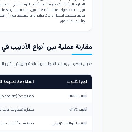
التجارية الرديئة. لذلك، يتم تصميم الأنابيب الهندسية في مجموع
بوير بإضافة مواد مثبتة للأشعة فوق البنفسجية ومعاملا
مرونة متقدمة لتتحمل درجات حرارة التربة المرتفعة دون أن تفق
صلابتها أو تتشقق.
مقارنة عملية بين أنواع الأنابيب في ال
جدول توضيحي يساعد المهندسين والمقاولين في اختيار ال
نوع الأنبوب
المقاومة لملوحة الت
أنابيب HDPE
ممتازة جداً (مقاومة كيم
أنابيب uPVC
ممتازة (مقاومة عالية لل
أنابيب الفولاذ الكربوني
ضعيفة جداً (تتطلب عطلاً خ