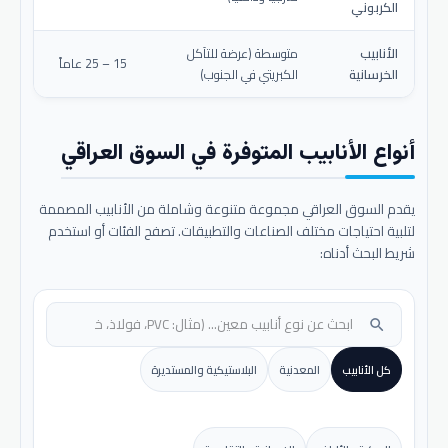
الكربوني
الأنابيب
متوسطة (عرضة للتآكل
15 – 25 عاماً
الخرسانية
الكبريتي في الجنوب)
أنواع الأنابيب المتوفرة في السوق العراقي
يقدم السوق العراقي مجموعة متنوعة وشاملة من الأنابيب المصممة
لتلبية احتياجات مختلف الصناعات والتطبيقات. تصفح الفئات أو استخدم
شريط البحث أدناه:
search
كل الأنابيب
المعدنية
البلاستيكية والمستديرة