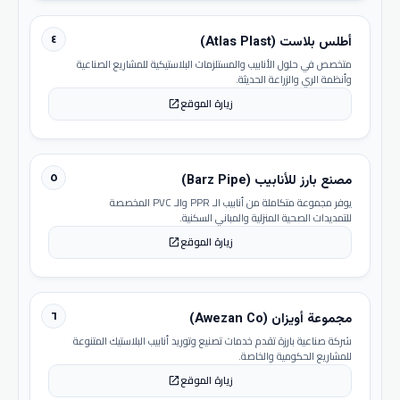
٤
أطلس بلاست (Atlas Plast)
متخصص في حلول الأنابيب والمستلزمات البلاستيكية للمشاريع الصناعية
وأنظمة الري والزراعة الحديثة.
زيارة الموقع
open_in_new
٥
مصنع بارز للأنابيب (Barz Pipe)
يوفر مجموعة متكاملة من أنابيب الـ PPR والـ PVC المخصصة
للتمديدات الصحية المنزلية والمباني السكنية.
زيارة الموقع
open_in_new
٦
مجموعة أويزان (Awezan Co)
شركة صناعية بارزة تقدم خدمات تصنيع وتوريد أنابيب البلاستيك المتنوعة
للمشاريع الحكومية والخاصة.
زيارة الموقع
open_in_new