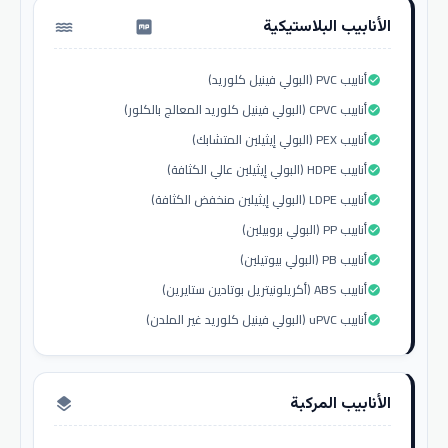
الأنابيب البلاستيكية
water_pump
أنابيب PVC (البولي فينيل كلوريد)
check_circle
أنابيب CPVC (البولي فينيل كلوريد المعالج بالكلور)
check_circle
أنابيب PEX (البولي إيثيلين المتشابك)
check_circle
أنابيب HDPE (البولي إيثيلين عالي الكثافة)
check_circle
أنابيب LDPE (البولي إيثيلين منخفض الكثافة)
check_circle
أنابيب PP (البولي بروبيلين)
check_circle
أنابيب PB (البولي بيوتيلين)
check_circle
أنابيب ABS (أكريلونيتريل بوتادين ستايرين)
check_circle
أنابيب uPVC (البولي فينيل كلوريد غير الملدن)
check_circle
الأنابيب المركبة
layers