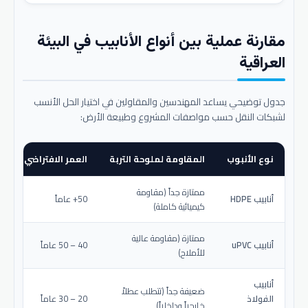
مقارنة عملية بين أنواع الأنابيب في البيئة
العراقية
جدول توضيحي يساعد المهندسين والمقاولين في اختيار الحل الأنسب
لشبكات النقل حسب مواصفات المشروع وطبيعة الأرض:
نوع الأنبوب
المقاومة لملوحة التربة
العمر الافتراضي المتو
ممتازة جداً (مقاومة
أنابيب HDPE
50+ عاماً
كيميائية كاملة)
ممتازة (مقاومة عالية
أنابيب uPVC
40 – 50 عاماً
للأملاح)
أنابيب
ضعيفة جداً (تتطلب عطلاً
الفولاذ
20 – 30 عاماً
خارجياً وداخلياً)