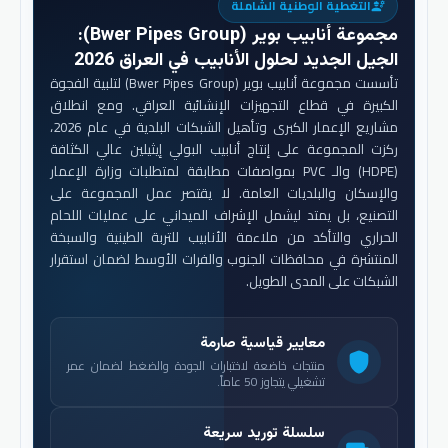
التغطية الوطنية الشاملة
engineering
مجموعة أنابيب بوير (Bwer Pipes Group)
:
الجيل الجديد لحلول الأنابيب في العراق 2026
تأسست مجموعة أنابيب بوير (Bwer Pipes Group) لتلبية الفجوة
الكبيرة في قطاع التجهيزات الإنشائية العراقي. ومع انطلاق
مشاريع الإعمار الكبرى وتأهيل الشبكات البلدية في عام 2026،
ركزت المجموعة على إنتاج أنابيب البولي إيثيلين عالي الكثافة
(HDPE) والـ PVC بمواصفات مطابقة لمتطلبات وزارة الإعمار
والإسكان والبلديات العامة. لا يقتصر عمل المجموعة على
التصنيع، بل يمتد ليشمل الإشراف الميداني على عمليات اللحام
الحراري والتأكد من ملاءمة الأنابيب للتربة الطينية والسبخة
المنتشرة في محافظات الجنوب والفرات الأوسط لضمان استقرار
الشبكات على المدى الطويل.
معايير قياسية صارمة
shield
منتجات خاضعة لاختبارات الجودة والضغط لضمان عمر
تشغيلي يتجاوز 50 عاماً.
سلسلة توريد سريعة