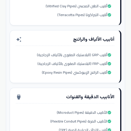
أنابيب الطين المحسن (Vitrified Clay Pipes)
check_circle
أنابيب التيراكوتا (Terracotta Pipes)
check_circle
أنابيب الألياف والراتنج
auto_awesome
أنابيب GRP (البلاستيك المقوى بالألياف الزجاجية)
check_circle
أنابيب FRP (البلاستيك المقوى بالألياف الزجاجية)
check_circle
أنابيب الراتنج الإيبوكسي (Epoxy Resin Pipes)
check_circle
الأنابيب الدقيقة والقنوات
settings_input_hdmi
الأنابيب الدقيقة (Microduct Pipes)
check_circle
الأنابيب المرنة (Flexible Conduit Pipes)
check_circle
أنابيب اللدائن الحرارية المرنة (TPE)
check_circle