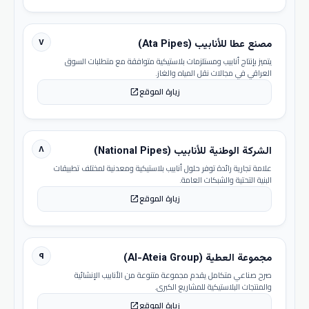
٧
مصنع عطا للأنابيب (Ata Pipes)
يتميز بإنتاج أنابيب ومستلزمات بلاستيكية متوافقة مع متطلبات السوق
العراقي في مجالات نقل المياه والغاز.
زيارة الموقع
open_in_new
٨
الشركة الوطنية للأنابيب (National Pipes)
علامة تجارية رائدة توفر حلول أنابيب بلاستيكية ومعدنية لمختلف تطبيقات
البنية التحتية والشبكات العامة.
زيارة الموقع
open_in_new
٩
مجموعة العطية (Al-Ateia Group)
صرح صناعي متكامل يقدم مجموعة متنوعة من الأنابيب الإنشائية
والمنتجات البلاستيكية للمشاريع الكبرى.
زيارة الموقع
open_in_new