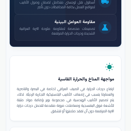
local_shipping
أسطول نقل لوجستي متكامل لضمان وصول الأنابيب
لمواقع العمل بكافة المحافظات دون تأخير.
مقاومة العوامل البيئية
science
تصميمات مخصصة لمقاومة ملوحة التربة العراقية
الشديدة ودرجات الحرارة المرتفعة.
wb_sunny
مواجهة المناخ والحرارة القاسية
ارتفاع درجات الحرارة في الصيف العراقي (خاصة في البصرة والناصرية
والعمارة) يتسبب في إضعاف الأنابيب البلاستيكية التجارية الرديئة. لذلك،
يتم تصميم الأنابيب الهندسية في مجموعة بوير بإضافة مواد مثبتة
للأشعة فوق البنفسجية ومعاملات مرونة متقدمة لتتحمل درجات حرارة
التربة المرتفعة دون أن تفقد صلابتها أو تتشقق.