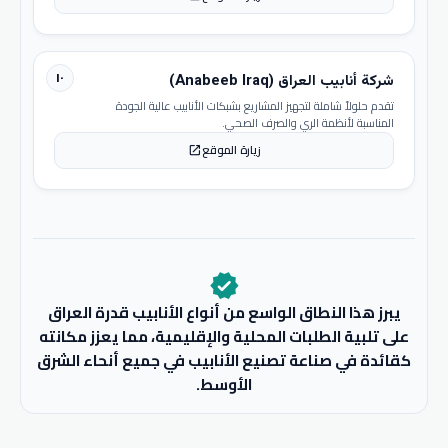
١٠
شركة أنابيب العراق (Anabeeb Iraq)
تقدم حلولاً شاملة لتجهيز المشاريع بشبكات الأنابيب عالية الجودة
المناسبة لأنظمة الري والصرف الصحي.
زيارة الموقع
open_in_new
verified
يبرز هذا النطاق الواسع من أنواع الأنابيب قدرة العراق
على تلبية الطلبات المحلية والإقليمية، مما يعزز مكانته
كقائدة في صناعة تصنيع الأنابيب في جميع أنحاء الشرق
الأوسط.