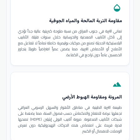
opacity
مقاومة التربة المالحة والمياه الجوفية
تعاني التربة في جنوب العراق من نسبة ملوحة كبريتية عالية جداً تؤدي
إلى تآكل الأنابيب المعدنية والخرسانية خلال سنوات قليلة. الأنابيب
البلاستيكية الحديثة تصنع من مركبات بوليمرية خاملة تماماً لا تتفاعل مع
الأملاح أو الأحماض التربية، مما يضمن عمراً افتراضياً طويلاً يتجاوز
الخمسين عاماً دون تراجع في الكفاءة.
terrain
المرونة ومقاومة الهبوط الأرضي
طبيعة التربة الطينية في مناطق الأهوار والسهل الرسوبي العراقي
تجعلها عرضة للانتفاخ والانكماش حسب فصول السنة، مما يضغط على
شبكات الأنابيب المدفونة. مرونة أنابيب البولي إيثيلين (HDPE) تمنحها
قدرة فريدة على امتصاص هذه الحركات الهيدروليكية دون تعرض
الوصلات للانفصال أو الكسر.