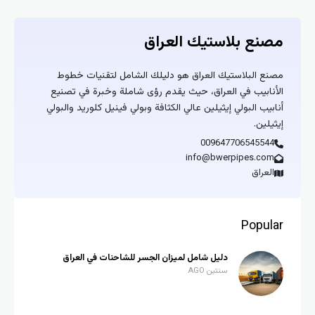
مصنع بلاستيك العراق
مصنع البلاستيك العراق هو دليلك الشامل لتقنيات خطوط
الأنابيب في العراق، حيث يقدم رؤى شاملة وخبرة في تصنيع
أنابيب البولي إيثيلين عالي الكثافة وبولي فينيل كلوريد والبولي
إيثيلين.
009647706545544
info@bwerpipes.com
العراق
Popular
دليل شامل لميزان الجسر للشاحنات في العراق
سنتين AGO