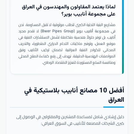
لماذا يعتمد المقاولون والمهندسون في العراق
على مجموعة أنابيب بوير؟
مشاريع البنية التحتية الكبرى تتطلب موثوقية لا تقبل المساومة. نحن
في
مجموعة أنابيب بوير (Bwer Pipes Group)
لا نقدم مجرد
أنابيب، بل نوفر حلولاً هندسية متكاملة تشمل الاستشارات الفنية في
موقع العمل، وتوفير ماكينات اللحام الحراري المتطورة، والتدريب
المجاني للكوادر الفنية العراقية لضمان تركيب الأنابيب وفق
المواصفات الهندسية الدقيقة. نهدف إلى رفع كفاءة المنتج المحلي
ومنافسة السلع المستوردة لتعزيز الاقتصاد الوطني.
أفضل 10 مصانع أنابيب بلاستيكية في
العراق
دليل إرشادي شامل لمساعدة المشترين والمقاولين في الوصول إلى
كبرى الشركات المصنعة للأنابيب في السوق العراقي: