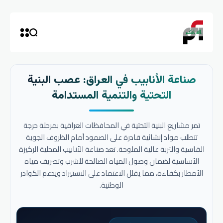
صناعة الأنابيب في العراق: عصب البنية
التحتية والتنمية المستدامة
تمر مشاريع البنية التحتية في المحافظات العراقية بمرحلة حرجة
تتطلب مواد إنشائية قادرة على الصمود أمام الظروف الجوية
القاسية والتربة عالية الملوحة. تعد صناعة الأنابيب المحلية الركيزة
الأساسية لضمان وصول المياه الصالحة للشرب وتصريف مياه
الأمطار بكفاءة، مما يقلل الاعتماد على الاستيراد ويدعم الكوادر
الوطنية.