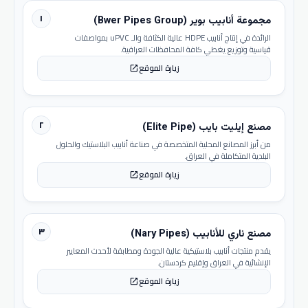
١
مجموعة أنابيب بوير (Bwer Pipes Group)
الرائدة في إنتاج أنابيب HDPE عالية الكثافة والـ uPVC بمواصفات
قياسية وتوزيع يغطي كافة المحافظات العراقية.
زيارة الموقع
open_in_new
٢
مصنع إيليت بايب (Elite Pipe)
من أبرز المصانع المحلية المتخصصة في صناعة أنابيب البلاستيك والحلول
البلدية المتكاملة في العراق.
زيارة الموقع
open_in_new
٣
مصنع ناري للأنابيب (Nary Pipes)
يقدم منتجات أنابيب بلاستيكية عالية الجودة ومطابقة لأحدث المعايير
الإنشائية في العراق وإقليم كردستان.
زيارة الموقع
open_in_new