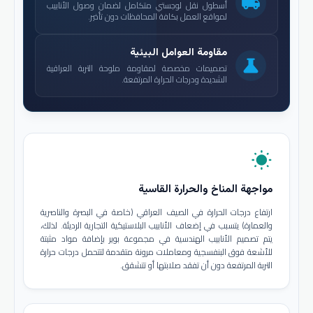
local_shipping
أسطول نقل لوجستي متكامل لضمان وصول الأنابيب
لمواقع العمل بكافة المحافظات دون تأخير.
مقاومة العوامل البيئية
science
تصميمات مخصصة لمقاومة ملوحة التربة العراقية
الشديدة ودرجات الحرارة المرتفعة.
wb_sunny
مواجهة المناخ والحرارة القاسية
ارتفاع درجات الحرارة في الصيف العراقي (خاصة في البصرة والناصرية
والعمارة) يتسبب في إضعاف الأنابيب البلاستيكية التجارية الرديئة. لذلك،
يتم تصميم الأنابيب الهندسية في مجموعة بوير بإضافة مواد مثبتة
للأشعة فوق البنفسجية ومعاملات مرونة متقدمة لتتحمل درجات حرارة
التربة المرتفعة دون أن تفقد صلابتها أو تتشقق.