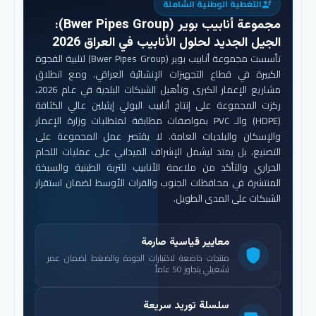
التغطية الوطنية الشاملة
engineering
مجموعة أنابيب بوير (Bwer Pipes Group)
:
الجيل الجديد لحلول الأنابيب في العراق 2026
تأسست مجموعة أنابيب بوير (Bwer Pipes Group) لتلبية الفجوة
الكبيرة في قطاع التجهيزات الإنشائية العراقي. ومع انطلاق
مشاريع الإعمار الكبرى وتأهيل الشبكات البلدية في عام 2026،
ركزت المجموعة على إنتاج أنابيب البولي إيثيلين عالي الكثافة
(HDPE) والـ PVC بمواصفات مطابقة لمتطلبات وزارة الإعمار
والإسكان والبلديات العامة. لا يقتصر عمل المجموعة على
التصنيع، بل يمتد ليشمل الإشراف الميداني على عمليات اللحام
الحراري والتأكد من ملاءمة الأنابيب للتربة الطينية والسبخة
المنتشرة في محافظات الجنوب والفرات الأوسط لضمان استقرار
الشبكات على المدى الطويل.
معايير قياسية صارمة
shield
منتجات خاضعة لاختبارات الجودة والضغط لضمان عمر
تشغيلي يتجاوز 50 عاماً.
سلسلة توريد سريعة