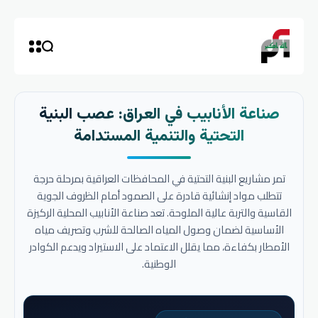
صناعة الأنابيب في العراق: عصب البنية
التحتية والتنمية المستدامة
تمر مشاريع البنية التحتية في المحافظات العراقية بمرحلة حرجة
تتطلب مواد إنشائية قادرة على الصمود أمام الظروف الجوية
القاسية والتربة عالية الملوحة. تعد صناعة الأنابيب المحلية الركيزة
الأساسية لضمان وصول المياه الصالحة للشرب وتصريف مياه
الأمطار بكفاءة، مما يقلل الاعتماد على الاستيراد ويدعم الكوادر
الوطنية.