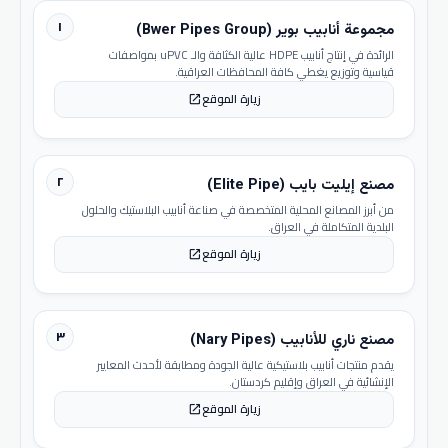
١
مجموعة أنابيب بوير (Bwer Pipes Group)
الرائدة في إنتاج أنابيب HDPE عالية الكثافة والـ uPVC بمواصفات
قياسية وتوزيع يغطي كافة المحافظات العراقية.
زيارة الموقع
open_in_new
٢
مصنع إيليت بايب (Elite Pipe)
من أبرز المصانع المحلية المتخصصة في صناعة أنابيب البلاستيك والحلول
البلدية المتكاملة في العراق.
زيارة الموقع
open_in_new
٣
مصنع ناري للأنابيب (Nary Pipes)
يقدم منتجات أنابيب بلاستيكية عالية الجودة ومطابقة لأحدث المعايير
الإنشائية في العراق وإقليم كردستان.
زيارة الموقع
open_in_new