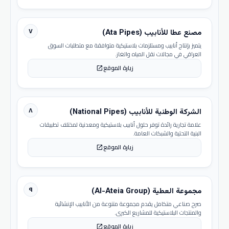
٧
مصنع عطا للأنابيب (Ata Pipes)
يتميز بإنتاج أنابيب ومستلزمات بلاستيكية متوافقة مع متطلبات السوق
العراقي في مجالات نقل المياه والغاز.
زيارة الموقع
open_in_new
٨
الشركة الوطنية للأنابيب (National Pipes)
علامة تجارية رائدة توفر حلول أنابيب بلاستيكية ومعدنية لمختلف تطبيقات
البنية التحتية والشبكات العامة.
زيارة الموقع
open_in_new
٩
مجموعة العطية (Al-Ateia Group)
صرح صناعي متكامل يقدم مجموعة متنوعة من الأنابيب الإنشائية
والمنتجات البلاستيكية للمشاريع الكبرى.
زيارة الموقع
open_in_new