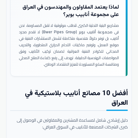
لماذا يعتمد المقاولون والمهندسون في العراق
على مجموعة أنابيب بوير؟
مشاريع البنية التحتية الكبرى تتطلب موثوقية لا تقبل المساومة. نحن
في
مجموعة أنابيب بوير (Bwer Pipes Group)
لا نقدم مجرد
أنابيب، بل نوفر حلولاً هندسية متكاملة تشمل الاستشارات الفنية في
موقع العمل، وتوفير ماكينات اللحام الحراري المتطورة، والتدريب
المجاني للكوادر الفنية العراقية لضمان تركيب الأنابيب وفق
المواصفات الهندسية الدقيقة. نهدف إلى رفع كفاءة المنتج المحلي
ومنافسة السلع المستوردة لتعزيز الاقتصاد الوطني.
أفضل 10 مصانع أنابيب بلاستيكية في
العراق
دليل إرشادي شامل لمساعدة المشترين والمقاولين في الوصول إلى
كبرى الشركات المصنعة للأنابيب في السوق العراقي: