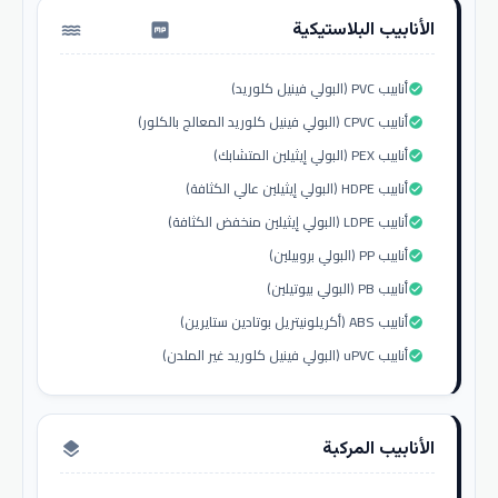
الأنابيب البلاستيكية
water_pump
أنابيب PVC (البولي فينيل كلوريد)
check_circle
أنابيب CPVC (البولي فينيل كلوريد المعالج بالكلور)
check_circle
أنابيب PEX (البولي إيثيلين المتشابك)
check_circle
أنابيب HDPE (البولي إيثيلين عالي الكثافة)
check_circle
أنابيب LDPE (البولي إيثيلين منخفض الكثافة)
check_circle
أنابيب PP (البولي بروبيلين)
check_circle
أنابيب PB (البولي بيوتيلين)
check_circle
أنابيب ABS (أكريلونيتريل بوتادين ستايرين)
check_circle
أنابيب uPVC (البولي فينيل كلوريد غير الملدن)
check_circle
الأنابيب المركبة
layers