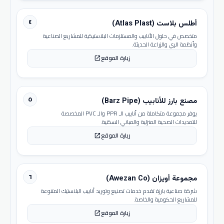
٤
أطلس بلاست (Atlas Plast)
متخصص في حلول الأنابيب والمستلزمات البلاستيكية للمشاريع الصناعية
وأنظمة الري والزراعة الحديثة.
زيارة الموقع
open_in_new
٥
مصنع بارز للأنابيب (Barz Pipe)
يوفر مجموعة متكاملة من أنابيب الـ PPR والـ PVC المخصصة
للتمديدات الصحية المنزلية والمباني السكنية.
زيارة الموقع
open_in_new
٦
مجموعة أويزان (Awezan Co)
شركة صناعية بارزة تقدم خدمات تصنيع وتوريد أنابيب البلاستيك المتنوعة
للمشاريع الحكومية والخاصة.
زيارة الموقع
open_in_new