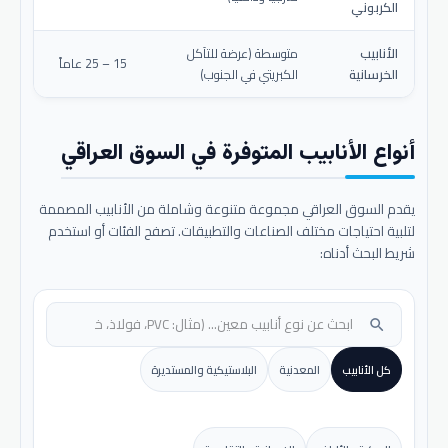
الكربوني
الأنابيب
متوسطة (عرضة للتآكل
15 – 25 عاماً
الخرسانية
الكبريتي في الجنوب)
أنواع الأنابيب المتوفرة في السوق العراقي
يقدم السوق العراقي مجموعة متنوعة وشاملة من الأنابيب المصممة
لتلبية احتياجات مختلف الصناعات والتطبيقات. تصفح الفئات أو استخدم
شريط البحث أدناه:
search
كل الأنابيب
المعدنية
البلاستيكية والمستديرة