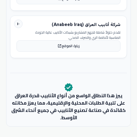
١٠
شركة أنابيب العراق (Anabeeb Iraq)
تقدم حلولاً شاملة لتجهيز المشاريع بشبكات الأنابيب عالية الجودة
المناسبة لأنظمة الري والصرف الصحي.
زيارة الموقع
open_in_new
verified
يبرز هذا النطاق الواسع من أنواع الأنابيب قدرة العراق
على تلبية الطلبات المحلية والإقليمية، مما يعزز مكانته
كقائدة في صناعة تصنيع الأنابيب في جميع أنحاء الشرق
الأوسط.