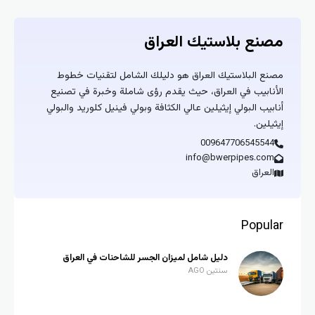
مصنع بلاستيك العراق
مصنع البلاستيك العراق هو دليلك الشامل لتقنيات خطوط
الأنابيب في العراق، حيث يقدم رؤى شاملة وخبرة في تصنيع
أنابيب البولي إيثيلين عالي الكثافة وبولي فينيل كلوريد والبولي
إيثيلين.
009647706545544
info@bwerpipes.com
العراق
Popular
دليل شامل لميزان الجسر للشاحنات في العراق
سنتين AGO