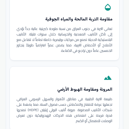
opacity
مقاومة التربة المالحة والمياه الجوفية
تعاني التربة في جنوب العراق من نسبة ملوحة كبريتية عالية جداً تؤدي
إلى تآكل الأنابيب المعدنية والخرسانية خلال سنوات قليلة. الأنابيب
البلاستيكية الحديثة تصنع من مركبات بوليمرية خاملة تماماً لا تتفاعل مع
الأملاح أو الأحماض التربية، مما يضمن عمراً افتراضياً طويلاً يتجاوز
الخمسين عاماً دون تراجع في الكفاءة.
terrain
المرونة ومقاومة الهبوط الأرضي
طبيعة التربة الطينية في مناطق الأهوار والسهل الرسوبي العراقي
تجعلها عرضة للانتفاخ والانكماش حسب فصول السنة، مما يضغط على
شبكات الأنابيب المدفونة. مرونة أنابيب البولي إيثيلين (HDPE) تمنحها
قدرة فريدة على امتصاص هذه الحركات الهيدروليكية دون تعرض
الوصلات للانفصال أو الكسر.