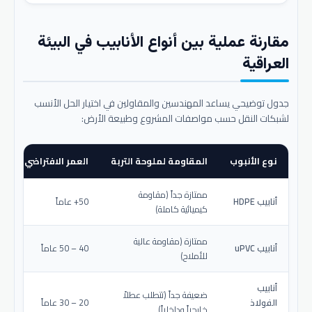
مقارنة عملية بين أنواع الأنابيب في البيئة
العراقية
جدول توضيحي يساعد المهندسين والمقاولين في اختيار الحل الأنسب
لشبكات النقل حسب مواصفات المشروع وطبيعة الأرض:
نوع الأنبوب
المقاومة لملوحة التربة
العمر الافتراضي المتو
ممتازة جداً (مقاومة
أنابيب HDPE
50+ عاماً
كيميائية كاملة)
ممتازة (مقاومة عالية
أنابيب uPVC
40 – 50 عاماً
للأملاح)
أنابيب
ضعيفة جداً (تتطلب عطلاً
الفولاذ
20 – 30 عاماً
خارجياً وداخلياً)