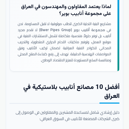
لماذا يعتمد المقاولون والمهندسون في العراق
على مجموعة أنابيب بوير؟
مشاريع البنية التحتية الكبرى تتطلب موثوقية لا تقبل المساومة. نحن
في
مجموعة أنابيب بوير (Bwer Pipes Group)
لا نقدم مجرد
أنابيب، بل نوفر حلولاً هندسية متكاملة تشمل الاستشارات الفنية في
موقع العمل، وتوفير ماكينات اللحام الحراري المتطورة، والتدريب
المجاني للكوادر الفنية العراقية لضمان تركيب الأنابيب وفق
المواصفات الهندسية الدقيقة. نهدف إلى رفع كفاءة المنتج المحلي
ومنافسة السلع المستوردة لتعزيز الاقتصاد الوطني.
أفضل 10 مصانع أنابيب بلاستيكية في
العراق
دليل إرشادي شامل لمساعدة المشترين والمقاولين في الوصول إلى
كبرى الشركات المصنعة للأنابيب في السوق العراقي: