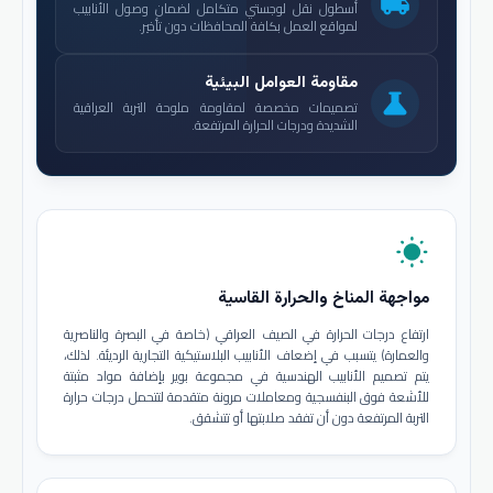
local_shipping
أسطول نقل لوجستي متكامل لضمان وصول الأنابيب
لمواقع العمل بكافة المحافظات دون تأخير.
مقاومة العوامل البيئية
science
تصميمات مخصصة لمقاومة ملوحة التربة العراقية
الشديدة ودرجات الحرارة المرتفعة.
wb_sunny
مواجهة المناخ والحرارة القاسية
ارتفاع درجات الحرارة في الصيف العراقي (خاصة في البصرة والناصرية
والعمارة) يتسبب في إضعاف الأنابيب البلاستيكية التجارية الرديئة. لذلك،
يتم تصميم الأنابيب الهندسية في مجموعة بوير بإضافة مواد مثبتة
للأشعة فوق البنفسجية ومعاملات مرونة متقدمة لتتحمل درجات حرارة
التربة المرتفعة دون أن تفقد صلابتها أو تتشقق.