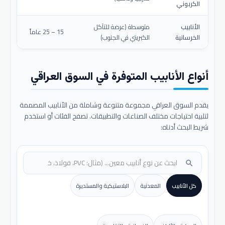
الكربوني
الأنابيب
متوسطة (عرضة للتآكل
15 – 25 عاماً
الخرسانية
الكبريتي في الجنوب)
أنواع الأنابيب المتوفرة في السوق العراقي
يقدم السوق العراقي مجموعة متنوعة وشاملة من الأنابيب المصممة
لتلبية احتياجات مختلف الصناعات والتطبيقات. تصفح الفئات أو استخدم
شريط البحث أدناه:
search
كل الأنابيب
المعدنية
البلاستيكية والمستديرة