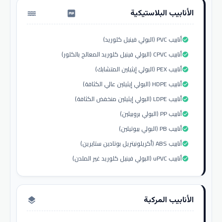
الأنابيب البلاستيكية
water_pump
أنابيب PVC (البولي فينيل كلوريد)
check_circle
أنابيب CPVC (البولي فينيل كلوريد المعالج بالكلور)
check_circle
أنابيب PEX (البولي إيثيلين المتشابك)
check_circle
أنابيب HDPE (البولي إيثيلين عالي الكثافة)
check_circle
أنابيب LDPE (البولي إيثيلين منخفض الكثافة)
check_circle
أنابيب PP (البولي بروبيلين)
check_circle
أنابيب PB (البولي بيوتيلين)
check_circle
أنابيب ABS (أكريلونيتريل بوتادين ستايرين)
check_circle
أنابيب uPVC (البولي فينيل كلوريد غير الملدن)
check_circle
الأنابيب المركبة
layers