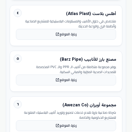
٤
أطلس بلاست (Atlas Plast)
متخصص في حلول الأنابيب والمستلزمات البلاستيكية للمشاريع الصناعية
وأنظمة الري والزراعة الحديثة.
زيارة الموقع
open_in_new
٥
مصنع بارز للأنابيب (Barz Pipe)
يوفر مجموعة متكاملة من أنابيب الـ PPR والـ PVC المخصصة
للتمديدات الصحية المنزلية والمباني السكنية.
زيارة الموقع
open_in_new
٦
مجموعة أويزان (Awezan Co)
شركة صناعية بارزة تقدم خدمات تصنيع وتوريد أنابيب البلاستيك المتنوعة
للمشاريع الحكومية والخاصة.
زيارة الموقع
open_in_new