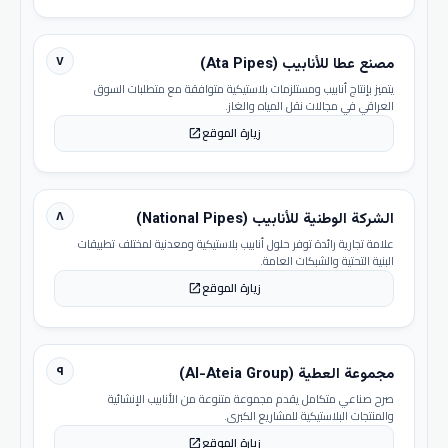
٧
مصنع عطا للأنابيب (Ata Pipes)
يتميز بإنتاج أنابيب ومستلزمات بلاستيكية متوافقة مع متطلبات السوق
العراقي في مجالات نقل المياه والغاز.
زيارة الموقع
open_in_new
٨
الشركة الوطنية للأنابيب (National Pipes)
علامة تجارية رائدة توفر حلول أنابيب بلاستيكية ومعدنية لمختلف تطبيقات
البنية التحتية والشبكات العامة.
زيارة الموقع
open_in_new
٩
مجموعة العطية (Al-Ateia Group)
صرح صناعي متكامل يقدم مجموعة متنوعة من الأنابيب الإنشائية
والمنتجات البلاستيكية للمشاريع الكبرى.
زيارة الموقع
open_in_new