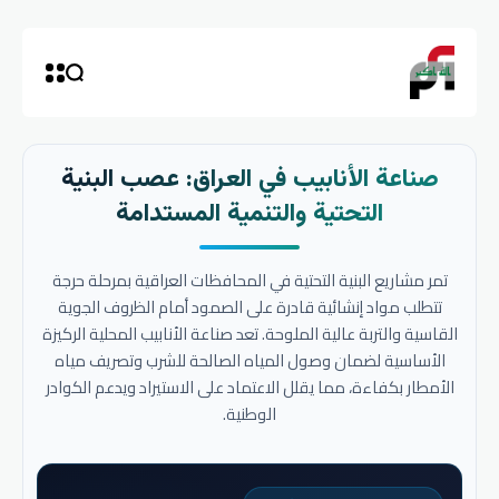
صناعة الأنابيب في العراق: عصب البنية
التحتية والتنمية المستدامة
تمر مشاريع البنية التحتية في المحافظات العراقية بمرحلة حرجة
تتطلب مواد إنشائية قادرة على الصمود أمام الظروف الجوية
القاسية والتربة عالية الملوحة. تعد صناعة الأنابيب المحلية الركيزة
الأساسية لضمان وصول المياه الصالحة للشرب وتصريف مياه
الأمطار بكفاءة، مما يقلل الاعتماد على الاستيراد ويدعم الكوادر
الوطنية.