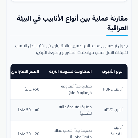
مقارنة عملية بين أنواع الأنابيب في البيئة
العراقية
جدول توضيحي يساعد المهندسين والمقاولين في اختيار الحل الأنسب
لشبكات النقل حسب مواصفات المشروع وطبيعة الأرض:
نوع الأنبوب
المقاومة لملوحة التربة
العمر الافتراضي المتو
ممتازة جداً (مقاومة
أنابيب HDPE
50+ عاماً
كيميائية كاملة)
ممتازة (مقاومة عالية
أنابيب uPVC
40 – 50 عاماً
للأملاح)
أنابيب
ضعيفة جداً (تتطلب عطلاً
الفولاذ
20 – 30 عاماً
خارجياً وداخلياً)