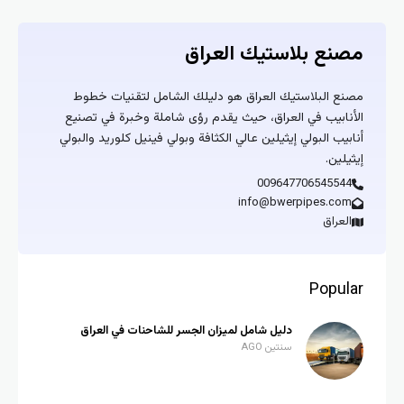
مصنع بلاستيك العراق
مصنع البلاستيك العراق هو دليلك الشامل لتقنيات خطوط
الأنابيب في العراق، حيث يقدم رؤى شاملة وخبرة في تصنيع
أنابيب البولي إيثيلين عالي الكثافة وبولي فينيل كلوريد والبولي
إيثيلين.
009647706545544
info@bwerpipes.com
العراق
Popular
دليل شامل لميزان الجسر للشاحنات في العراق
سنتين AGO