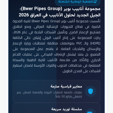
التغطية الوطنية الشاملة
engineering
مجموعة أنابيب بوير (Bwer Pipes Group)
:
الجيل الجديد لحلول الأنابيب في العراق 2026
تأسست مجموعة أنابيب بوير (Bwer Pipes Group) لتلبية الفجوة
الكبيرة في قطاع التجهيزات الإنشائية العراقي. ومع انطلاق
مشاريع الإعمار الكبرى وتأهيل الشبكات البلدية في عام 2026،
ركزت المجموعة على إنتاج أنابيب البولي إيثيلين عالي الكثافة
(HDPE) والـ PVC بمواصفات مطابقة لمتطلبات وزارة الإعمار
والإسكان والبلديات العامة. لا يقتصر عمل المجموعة على
التصنيع، بل يمتد ليشمل الإشراف الميداني على عمليات اللحام
الحراري والتأكد من ملاءمة الأنابيب للتربة الطينية والسبخة
المنتشرة في محافظات الجنوب والفرات الأوسط لضمان استقرار
الشبكات على المدى الطويل.
معايير قياسية صارمة
shield
منتجات خاضعة لاختبارات الجودة والضغط لضمان عمر
تشغيلي يتجاوز 50 عاماً.
سلسلة توريد سريعة