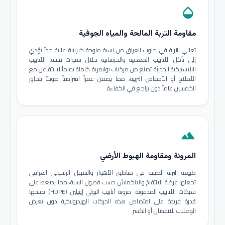
opacity
مقاومة التربة المالحة والمياه الجوفية
تعاني التربة في جنوب العراق من نسبة ملوحة كبريتية عالية جداً تؤدي
إلى تآكل الأنابيب المعدنية والخرسانية خلال سنوات قليلة. الأنابيب
البلاستيكية الحديثة تصنع من مركبات بوليمرية خاملة تماماً لا تتفاعل مع
الأملاح أو الأحماض التربية، مما يضمن عمراً افتراضياً طويلاً يتجاوز
الخمسين عاماً دون تراجع في الكفاءة.
terrain
المرونة ومقاومة الهبوط الأرضي
طبيعة التربة الطينية في مناطق الأهوار والسهل الرسوبي العراقي
تجعلها عرضة للانتفاخ والانكماش حسب فصول السنة، مما يضغط على
شبكات الأنابيب المدفونة. مرونة أنابيب البولي إيثيلين (HDPE) تمنحها
قدرة فريدة على امتصاص هذه الحركات الهيدروليكية دون تعرض
الوصلات للانفصال أو الكسر.