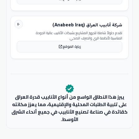
١٠
شركة أنابيب العراق (Anabeeb Iraq)
تقدم حلولاً شاملة لتجهيز المشاريع بشبكات الأنابيب عالية الجودة
المناسبة لأنظمة الري والصرف الصحي.
زيارة الموقع
open_in_new
verified
يبرز هذا النطاق الواسع من أنواع الأنابيب قدرة العراق
على تلبية الطلبات المحلية والإقليمية، مما يعزز مكانته
كقائدة في صناعة تصنيع الأنابيب في جميع أنحاء الشرق
الأوسط.