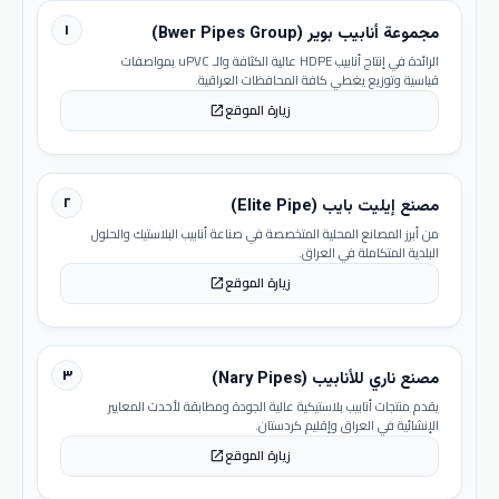
١
مجموعة أنابيب بوير (Bwer Pipes Group)
الرائدة في إنتاج أنابيب HDPE عالية الكثافة والـ uPVC بمواصفات
قياسية وتوزيع يغطي كافة المحافظات العراقية.
زيارة الموقع
open_in_new
٢
مصنع إيليت بايب (Elite Pipe)
من أبرز المصانع المحلية المتخصصة في صناعة أنابيب البلاستيك والحلول
البلدية المتكاملة في العراق.
زيارة الموقع
open_in_new
٣
مصنع ناري للأنابيب (Nary Pipes)
يقدم منتجات أنابيب بلاستيكية عالية الجودة ومطابقة لأحدث المعايير
الإنشائية في العراق وإقليم كردستان.
زيارة الموقع
open_in_new