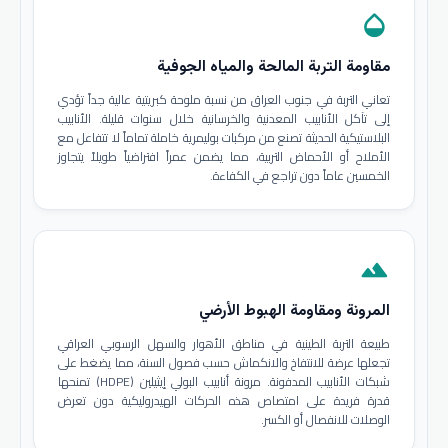
opacity
مقاومة التربة المالحة والمياه الجوفية
تعاني التربة في جنوب العراق من نسبة ملوحة كبريتية عالية جداً تؤدي
إلى تآكل الأنابيب المعدنية والخرسانية خلال سنوات قليلة. الأنابيب
البلاستيكية الحديثة تصنع من مركبات بوليمرية خاملة تماماً لا تتفاعل مع
الأملاح أو الأحماض التربية، مما يضمن عمراً افتراضياً طويلاً يتجاوز
الخمسين عاماً دون تراجع في الكفاءة.
terrain
المرونة ومقاومة الهبوط الأرضي
طبيعة التربة الطينية في مناطق الأهوار والسهل الرسوبي العراقي
تجعلها عرضة للانتفاخ والانكماش حسب فصول السنة، مما يضغط على
شبكات الأنابيب المدفونة. مرونة أنابيب البولي إيثيلين (HDPE) تمنحها
قدرة فريدة على امتصاص هذه الحركات الهيدروليكية دون تعرض
الوصلات للانفصال أو الكسر.