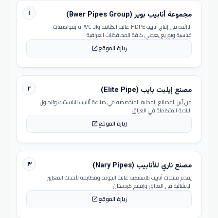
١
مجموعة أنابيب بوير (Bwer Pipes Group)
الرائدة في إنتاج أنابيب HDPE عالية الكثافة والـ uPVC بمواصفات
قياسية وتوزيع يغطي كافة المحافظات العراقية.
زيارة الموقع
open_in_new
٢
مصنع إيليت بايب (Elite Pipe)
من أبرز المصانع المحلية المتخصصة في صناعة أنابيب البلاستيك والحلول
البلدية المتكاملة في العراق.
زيارة الموقع
open_in_new
٣
مصنع ناري للأنابيب (Nary Pipes)
يقدم منتجات أنابيب بلاستيكية عالية الجودة ومطابقة لأحدث المعايير
الإنشائية في العراق وإقليم كردستان.
زيارة الموقع
open_in_new