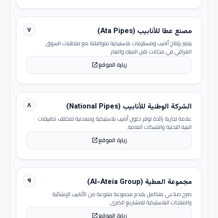
٧
مصنع عطا للأنابيب (Ata Pipes)
يتميز بإنتاج أنابيب ومستلزمات بلاستيكية متوافقة مع متطلبات السوق
العراقي في مجالات نقل المياه والغاز.
زيارة الموقع
open_in_new
٨
الشركة الوطنية للأنابيب (National Pipes)
علامة تجارية رائدة توفر حلول أنابيب بلاستيكية ومعدنية لمختلف تطبيقات
البنية التحتية والشبكات العامة.
زيارة الموقع
open_in_new
٩
مجموعة العطية (Al-Ateia Group)
صرح صناعي متكامل يقدم مجموعة متنوعة من الأنابيب الإنشائية
والمنتجات البلاستيكية للمشاريع الكبرى.
زيارة الموقع
open_in_new