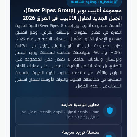
التغطية الوطنية الشاملة
engineering
مجموعة أنابيب بوير (Bwer Pipes Group)
:
الجيل الجديد لحلول الأنابيب في العراق 2026
تأسست مجموعة أنابيب بوير (Bwer Pipes Group) لتلبية الفجوة
الكبيرة في قطاع التجهيزات الإنشائية العراقي. ومع انطلاق
مشاريع الإعمار الكبرى وتأهيل الشبكات البلدية في عام 2026،
ركزت المجموعة على إنتاج أنابيب البولي إيثيلين عالي الكثافة
(HDPE) والـ PVC بمواصفات مطابقة لمتطلبات وزارة الإعمار
والإسكان والبلديات العامة. لا يقتصر عمل المجموعة على
التصنيع، بل يمتد ليشمل الإشراف الميداني على عمليات اللحام
الحراري والتأكد من ملاءمة الأنابيب للتربة الطينية والسبخة
المنتشرة في محافظات الجنوب والفرات الأوسط لضمان استقرار
الشبكات على المدى الطويل.
معايير قياسية صارمة
shield
منتجات خاضعة لاختبارات الجودة والضغط لضمان عمر
تشغيلي يتجاوز 50 عاماً.
سلسلة توريد سريعة