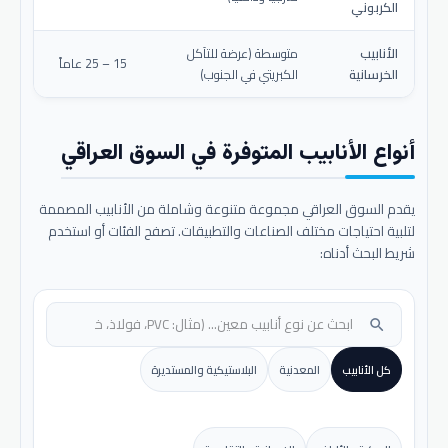
الكربوني
الأنابيب
متوسطة (عرضة للتآكل
15 – 25 عاماً
الخرسانية
الكبريتي في الجنوب)
أنواع الأنابيب المتوفرة في السوق العراقي
يقدم السوق العراقي مجموعة متنوعة وشاملة من الأنابيب المصممة
لتلبية احتياجات مختلف الصناعات والتطبيقات. تصفح الفئات أو استخدم
شريط البحث أدناه:
search
كل الأنابيب
المعدنية
البلاستيكية والمستديرة