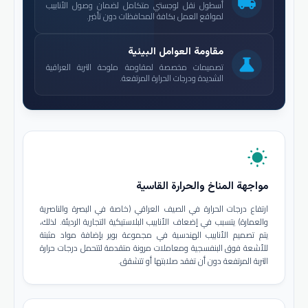
local_shipping
أسطول نقل لوجستي متكامل لضمان وصول الأنابيب
لمواقع العمل بكافة المحافظات دون تأخير.
مقاومة العوامل البيئية
science
تصميمات مخصصة لمقاومة ملوحة التربة العراقية
الشديدة ودرجات الحرارة المرتفعة.
wb_sunny
مواجهة المناخ والحرارة القاسية
ارتفاع درجات الحرارة في الصيف العراقي (خاصة في البصرة والناصرية
والعمارة) يتسبب في إضعاف الأنابيب البلاستيكية التجارية الرديئة. لذلك،
يتم تصميم الأنابيب الهندسية في مجموعة بوير بإضافة مواد مثبتة
للأشعة فوق البنفسجية ومعاملات مرونة متقدمة لتتحمل درجات حرارة
التربة المرتفعة دون أن تفقد صلابتها أو تتشقق.