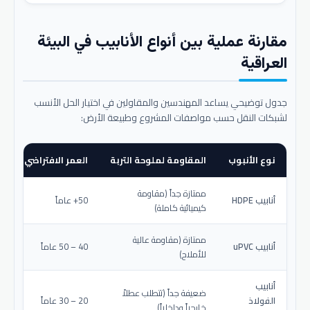
مقارنة عملية بين أنواع الأنابيب في البيئة
العراقية
جدول توضيحي يساعد المهندسين والمقاولين في اختيار الحل الأنسب
لشبكات النقل حسب مواصفات المشروع وطبيعة الأرض:
نوع الأنبوب
المقاومة لملوحة التربة
العمر الافتراضي المتو
ممتازة جداً (مقاومة
أنابيب HDPE
50+ عاماً
كيميائية كاملة)
ممتازة (مقاومة عالية
أنابيب uPVC
40 – 50 عاماً
للأملاح)
أنابيب
ضعيفة جداً (تتطلب عطلاً
الفولاذ
20 – 30 عاماً
خارجياً وداخلياً)