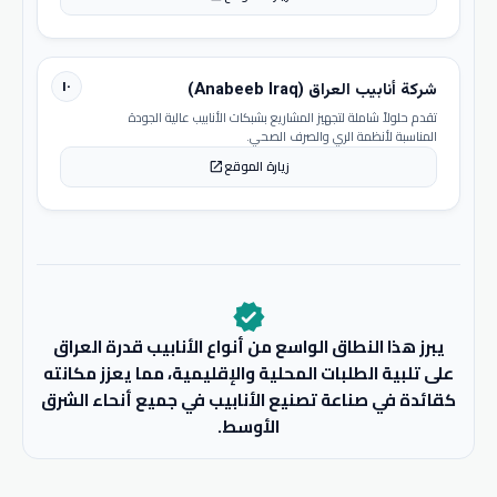
١٠
شركة أنابيب العراق (Anabeeb Iraq)
تقدم حلولاً شاملة لتجهيز المشاريع بشبكات الأنابيب عالية الجودة
المناسبة لأنظمة الري والصرف الصحي.
زيارة الموقع
open_in_new
verified
يبرز هذا النطاق الواسع من أنواع الأنابيب قدرة العراق
على تلبية الطلبات المحلية والإقليمية، مما يعزز مكانته
كقائدة في صناعة تصنيع الأنابيب في جميع أنحاء الشرق
الأوسط.