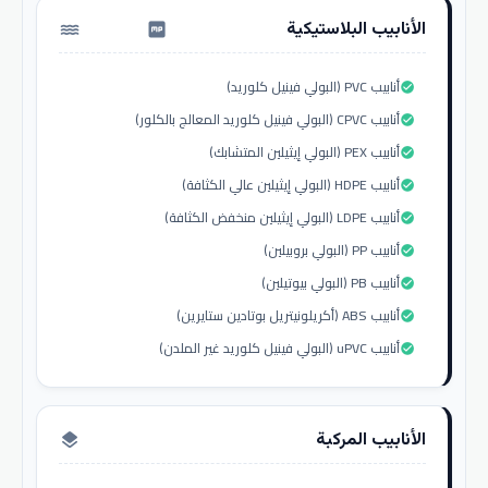
الأنابيب البلاستيكية
water_pump
أنابيب PVC (البولي فينيل كلوريد)
check_circle
أنابيب CPVC (البولي فينيل كلوريد المعالج بالكلور)
check_circle
أنابيب PEX (البولي إيثيلين المتشابك)
check_circle
أنابيب HDPE (البولي إيثيلين عالي الكثافة)
check_circle
أنابيب LDPE (البولي إيثيلين منخفض الكثافة)
check_circle
أنابيب PP (البولي بروبيلين)
check_circle
أنابيب PB (البولي بيوتيلين)
check_circle
أنابيب ABS (أكريلونيتريل بوتادين ستايرين)
check_circle
أنابيب uPVC (البولي فينيل كلوريد غير الملدن)
check_circle
الأنابيب المركبة
layers