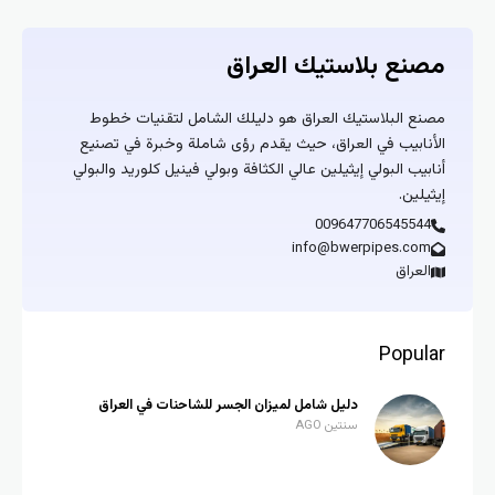
مصنع بلاستيك العراق
مصنع البلاستيك العراق هو دليلك الشامل لتقنيات خطوط
الأنابيب في العراق، حيث يقدم رؤى شاملة وخبرة في تصنيع
أنابيب البولي إيثيلين عالي الكثافة وبولي فينيل كلوريد والبولي
إيثيلين.
009647706545544
info@bwerpipes.com
العراق
Popular
دليل شامل لميزان الجسر للشاحنات في العراق
سنتين AGO