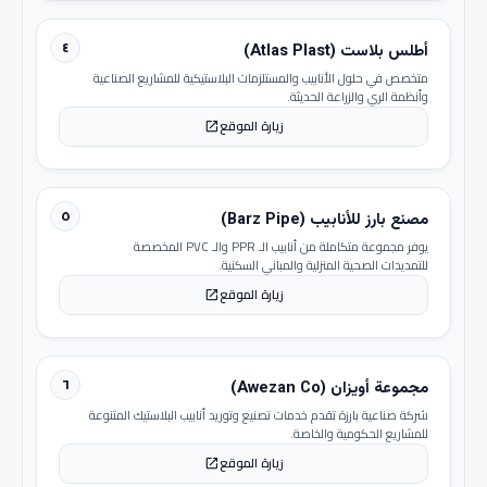
٤
أطلس بلاست (Atlas Plast)
متخصص في حلول الأنابيب والمستلزمات البلاستيكية للمشاريع الصناعية
وأنظمة الري والزراعة الحديثة.
زيارة الموقع
open_in_new
٥
مصنع بارز للأنابيب (Barz Pipe)
يوفر مجموعة متكاملة من أنابيب الـ PPR والـ PVC المخصصة
للتمديدات الصحية المنزلية والمباني السكنية.
زيارة الموقع
open_in_new
٦
مجموعة أويزان (Awezan Co)
شركة صناعية بارزة تقدم خدمات تصنيع وتوريد أنابيب البلاستيك المتنوعة
للمشاريع الحكومية والخاصة.
زيارة الموقع
open_in_new