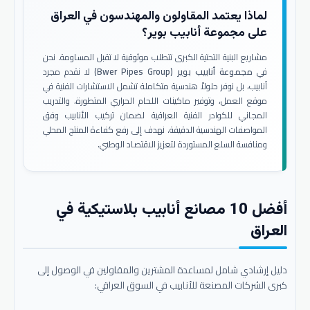
لماذا يعتمد المقاولون والمهندسون في العراق
على مجموعة أنابيب بوير؟
مشاريع البنية التحتية الكبرى تتطلب موثوقية لا تقبل المساومة. نحن
في
مجموعة أنابيب بوير (Bwer Pipes Group)
لا نقدم مجرد
أنابيب، بل نوفر حلولاً هندسية متكاملة تشمل الاستشارات الفنية في
موقع العمل، وتوفير ماكينات اللحام الحراري المتطورة، والتدريب
المجاني للكوادر الفنية العراقية لضمان تركيب الأنابيب وفق
المواصفات الهندسية الدقيقة. نهدف إلى رفع كفاءة المنتج المحلي
ومنافسة السلع المستوردة لتعزيز الاقتصاد الوطني.
أفضل 10 مصانع أنابيب بلاستيكية في
العراق
دليل إرشادي شامل لمساعدة المشترين والمقاولين في الوصول إلى
كبرى الشركات المصنعة للأنابيب في السوق العراقي: