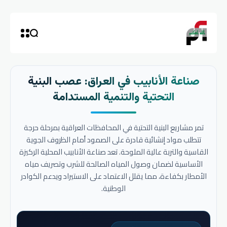
صناعة الأنابيب في العراق: عصب البنية
التحتية والتنمية المستدامة
تمر مشاريع البنية التحتية في المحافظات العراقية بمرحلة حرجة
تتطلب مواد إنشائية قادرة على الصمود أمام الظروف الجوية
القاسية والتربة عالية الملوحة. تعد صناعة الأنابيب المحلية الركيزة
الأساسية لضمان وصول المياه الصالحة للشرب وتصريف مياه
الأمطار بكفاءة، مما يقلل الاعتماد على الاستيراد ويدعم الكوادر
الوطنية.