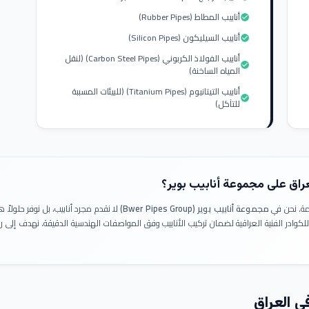
أنابيب المطاط (Rubber Pipes)
check_circle
أنابيب السيليكون (Silicon Pipes)
check_circle
أنابيب الفولاذ الكربوني (Carbon Steel Pipes) (لنقل
check_circle
المياه الساخنة)
أنابيب التيتانيوم (Titanium Pipes) (للبيئات المسببة
check_circle
للتآكل)
عراق على مجموعة أنابيب بوير؟
ومة. نحن في
مجموعة أنابيب بوير (Bwer Pipes Group)
لا نقدم مجرد أنابيب، بل نوفر حلولا
 للكوادر الفنية العراقية لضمان تركيب الأنابيب وفق المواصفات الهندسية الدقيقة. نهدف إلى