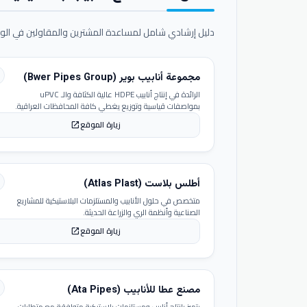
دليل إرشادي شامل لمساعدة المشترين والمقاولين في الوص
مجموعة أنابيب بوير (Bwer Pipes Group)
الرائدة في إنتاج أنابيب HDPE عالية الكثافة والـ uPVC
بمواصفات قياسية وتوزيع يغطي كافة المحافظات العراقية.
زيارة الموقع
open_in_new
أطلس بلاست (Atlas Plast)
متخصص في حلول الأنابيب والمستلزمات البلاستيكية للمشاريع
الصناعية وأنظمة الري والزراعة الحديثة.
زيارة الموقع
open_in_new
مصنع عطا للأنابيب (Ata Pipes)