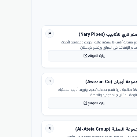
٣
 ناري للأنابيب (Nary Pipes)
م منتجات أنابيب بلاستيكية عالية الجودة ومطابقة لأحدث
عايير الإنشائية في العراق وإقليم كردستان.
زيارة الموقع
open_in_new
٦
عة أويزان (Awezan Co)
ة صناعية بارزة تقدم خدمات تصنيع وتوريد أنابيب البلاستيك
تنوعة للمشاريع الحكومية والخاصة.
زيارة الموقع
open_in_new
٩
عة العطية (Al-Ateia Group)