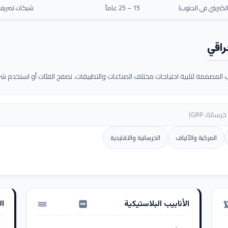
كبريتي في الجنوب)
15 – 25 عاماً
شبكات تصريف م
راقي
لمصممة لتلبية احتياجات مختلف الصناعات والتطبيقات. تصفح الفئات أو استخدم شريط
المركبة والألياف
الخرسانية والتقليدية
الأنابيب البلاستيكية
ال
water_pump
precision_ma