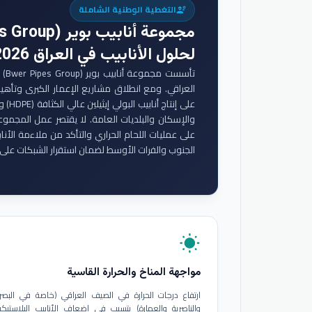
التغطية الوطنية الشاملة
engineering
مجموعة أنابيب بوير (Bwer Pipes Group)
لحلول الأنابيب في العراق 2026
تأس
والإسكان والبلديات العامة. لا يقتصر عمل المجموع
على عمليات اللحام الحراري والتأكد من ملاءمة الأنا
الجنوب والفرات الأوسط لضمان استقرار الشبكات على 
wb_sunny
مواجهة المناخ والحرارة القاسية
ارتفاع درجات الحرارة في الصيف العراقي (خاصة في البصر
والناصرية والعمارة) يتسبب في إضعاف الأنابيب البلاستيكي