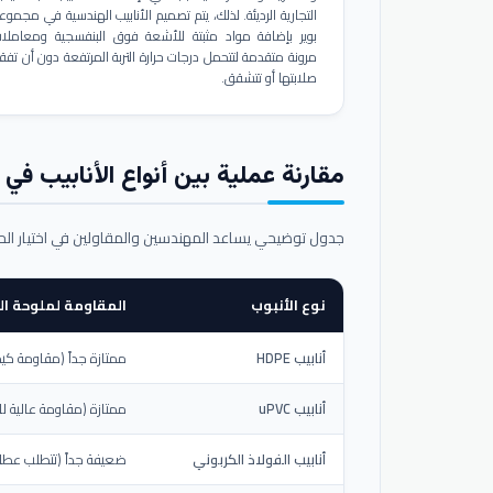
التجارية الرديئة. لذلك، يتم تصميم الأنابيب الهندسية في مجموع
بوير بإضافة مواد مثبتة للأشعة فوق البنفسجية ومعاملا
مرونة متقدمة لتتحمل درجات حرارة التربة المرتفعة دون أن تفق
صلابتها أو تتشقق.
مقارنة عملية بين أنواع الأنابيب في ال
جدول توضيحي يساعد المهندسين والمقاولين في اختيار ال
نوع الأنبوب
المقاومة لملوحة الت
أنابيب HDPE
ممتازة جداً (مقاومة كيم
أنابيب uPVC
ممتازة (مقاومة عالية لل
أنابيب الفولاذ الكربوني
ضعيفة جداً (تتطلب عطلاً خ