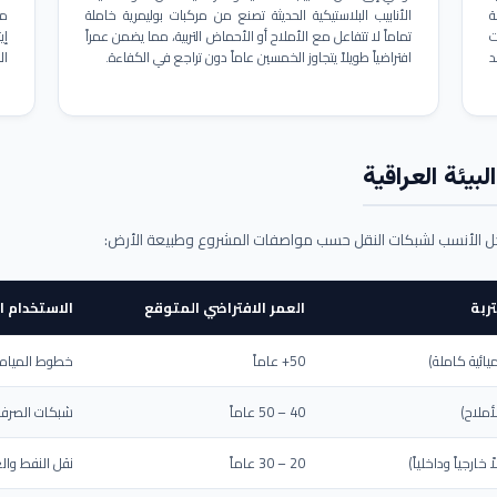
ة
الأنابيب البلاستيكية الحديثة تصنع من مركبات بوليمرية خاملة
مم
ت
تماماً لا تتفاعل مع الأملاح أو الأحماض التربية، مما يضمن عمراً
د
افتراضياً طويلاً يتجاوز الخمسين عاماً دون تراجع في الكفاءة.
ال
بيئة العراقية
حل الأنسب لشبكات النقل حسب مواصفات المشروع وطبيعة الأرض:
ربة
العمر الافتراضي المتوقع
الاستخدام ا
يائية كاملة)
50+ عاماً
خطوط المياه ا
أملاح)
40 – 50 عاماً
شبكات الصرف 
ارجياً وداخلياً)
20 – 30 عاماً
نقل النفط والغ