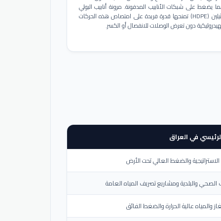
ا يضغط على شبكات الأنابيب المدفونة. مرونة أنابيب البولي
إيثيلين (HDPE) تمنحها قدرة فريدة على امتصاص هذه الحركات
هيدروليكية دون تعرض الوصلات للانفصال أو الكسر.
لرئيسي في العراق
لاستراتيجية والضغط العالي تحت الأرض
الصحي والبلدية ومشاريع تصريف المياه العامة
از والمياه عالية الحرارة والضغط الفائق