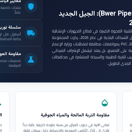
معايير قياس
shield
: الجيل الجديد
عاماً.
سلسلة توري
ست مجموعة أنابيب بوير (Bwer Pipes Group) لتلبية الفجوة الكبيرة في قطاع التجهيزات الإنشائية
local_shipping
أسطول نقل لو
العراقي. ومع انطلاق مشاريع الإعمار الكبرى وتأهيل الشبكات البلدية في عام 2026، ركزت المجموعة
بكافة المحافظات
على إنتاج أنابيب البولي إيثيلين عالي الكثافة (HDPE) والـ PVC بمواصفات مطابقة لمتطلبات وزارة الإعمار
ة على التصنيع، بل يمتد ليشمل الإشراف الميداني
مقاومة العوا
بيب للتربة الطينية والسبخة المنتشرة في محافظات
science
تصميمات مخصصة ل
المدى الطويل.
المرتفعة.
in
opacity
مقاومة التربة المالحة والمياه الجوفية
ال
ة
تعاني التربة في جنوب العراق من نسبة ملوحة كبريتية عالية جداً
طب
ة
تؤدي إلى تآكل الأنابيب المعدنية والخرسانية خلال سنوات قليلة.
ال