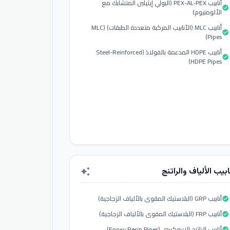
أنابيب PEX-AL-PEX (البولي إيثيلين المتشابك مع
check_circle
الألومنيوم)
أنابيب MLC (الأنابيب المركبة متعددة الطبقات) (MLC
check_circle
Pipes)
أنابيب HDPE المدعمة بالفولاذ (Steel-Reinforced
check_circle
HDPE Pipes)
ابيب الألياف والراتنج
auto_awesome
أنابيب GRP (البلاستيك المقوى بالألياف الزجاجية)
check_circle
أنابيب FRP (البلاستيك المقوى بالألياف الزجاجية)
check_circle
أنابيب الراتنج الإيبوكسي (Epoxy Resin Pipes)
check_circle