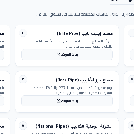
ول إلى كبرى الشركات المصنعة للأنابيب في السوق العراقي:
٢
١
مصنع إيليت بايب (Elite Pipe)
مصنع
من أبرز المصانع المحلية المتخصصة في صناعة أنابيب البلاستيك
يقد
والحلول البلدية المتكاملة في العراق.
الم
زيارة الموقع
open_in_new
٥
٤
مصنع بارز للأنابيب (Barz Pipe)
مجمو
يوفر مجموعة متكاملة من أنابيب الـ PPR والـ PVC المخصصة
شرك
للتمديدات الصحية المنزلية والمباني السكنية.
الم
زيارة الموقع
open_in_new
٨
٧
الشركة الوطنية للأنابيب (National Pipes)
مجمو