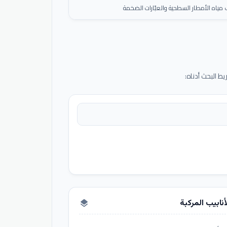
ياه الأمطار السطحية والعبّارات الضخمة
 البحث أدناه:
أنابيب المركبة
layers