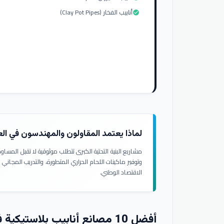
أنابيب الفخار (Clay Pot Pipes)
check_circle
لماذا يعتمد المقاولون والمهندسون في ال
مشاريع البنية التحتية الكبرى تتطلب موثوقية لا تقبل المسا
وتوفير ماكينات اللحام الحراري المتطورة، والتدريب المجاني
الاقتصاد الوطني.
أفضل 10 مصانع أنابيب بلاستيكية في العراق