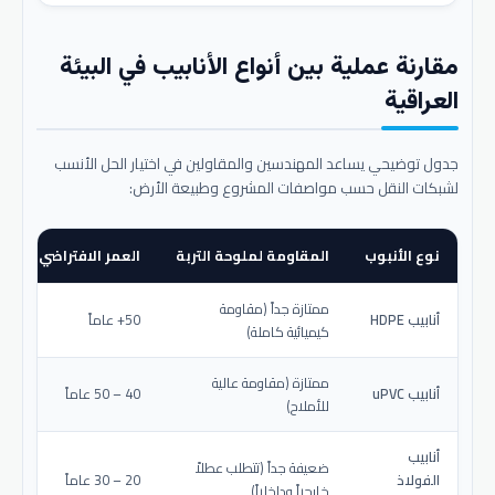
مقارنة عملية بين أنواع الأنابيب في البيئة
العراقية
جدول توضيحي يساعد المهندسين والمقاولين في اختيار الحل الأنسب
لشبكات النقل حسب مواصفات المشروع وطبيعة الأرض:
نوع الأنبوب
المقاومة لملوحة التربة
العمر الافتراضي المتو
ممتازة جداً (مقاومة
أنابيب HDPE
50+ عاماً
كيميائية كاملة)
ممتازة (مقاومة عالية
أنابيب uPVC
40 – 50 عاماً
للأملاح)
أنابيب
ضعيفة جداً (تتطلب عطلاً
الفولاذ
20 – 30 عاماً
خارجياً وداخلياً)