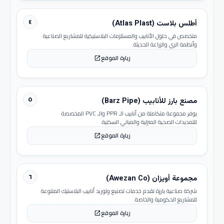
٤
أطلس بلاست (Atlas Plast)
متخصص في حلول الأنابيب والمستلزمات البلاستيكية للمشاريع الصناعية
وأنظمة الري والزراعة الحديثة.
زيارة الموقع
open_in_new
٥
مصنع بارز للأنابيب (Barz Pipe)
يوفر مجموعة متكاملة من أنابيب الـ PPR والـ PVC المخصصة
للتمديدات الصحية المنزلية والمباني السكنية.
زيارة الموقع
open_in_new
٦
مجموعة أويزان (Awezan Co)
شركة صناعية بارزة تقدم خدمات تصنيع وتوريد أنابيب البلاستيك المتنوعة
للمشاريع الحكومية والخاصة.
زيارة الموقع
open_in_new