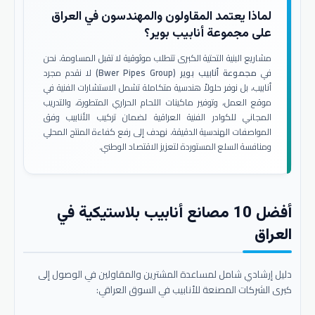
لماذا يعتمد المقاولون والمهندسون في العراق
على مجموعة أنابيب بوير؟
مشاريع البنية التحتية الكبرى تتطلب موثوقية لا تقبل المساومة. نحن
في
مجموعة أنابيب بوير (Bwer Pipes Group)
لا نقدم مجرد
أنابيب، بل نوفر حلولاً هندسية متكاملة تشمل الاستشارات الفنية في
موقع العمل، وتوفير ماكينات اللحام الحراري المتطورة، والتدريب
المجاني للكوادر الفنية العراقية لضمان تركيب الأنابيب وفق
المواصفات الهندسية الدقيقة. نهدف إلى رفع كفاءة المنتج المحلي
ومنافسة السلع المستوردة لتعزيز الاقتصاد الوطني.
أفضل 10 مصانع أنابيب بلاستيكية في
العراق
دليل إرشادي شامل لمساعدة المشترين والمقاولين في الوصول إلى
كبرى الشركات المصنعة للأنابيب في السوق العراقي: