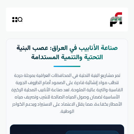
صناعة الأنابيب في العراق: عصب البنية
التحتية والتنمية المستدامة
تمر مشاريع البنية التحتية في المحافظات العراقية بمرحلة حرجة
تتطلب مواد إنشائية قادرة على الصمود أمام الظروف الجوية
القاسية والتربة عالية الملوحة. تعد صناعة الأنابيب المحلية الركيزة
الأساسية لضمان وصول المياه الصالحة للشرب وتصريف مياه
الأمطار بكفاءة، مما يقلل الاعتماد على الاستيراد ويدعم الكوادر
الوطنية.