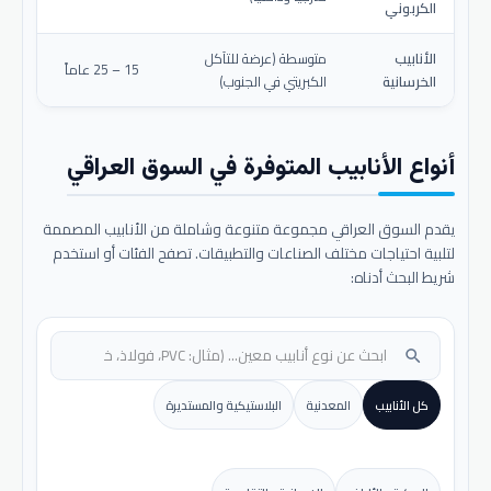
الكربوني
الأنابيب
متوسطة (عرضة للتآكل
15 – 25 عاماً
الخرسانية
الكبريتي في الجنوب)
أنواع الأنابيب المتوفرة في السوق العراقي
يقدم السوق العراقي مجموعة متنوعة وشاملة من الأنابيب المصممة
لتلبية احتياجات مختلف الصناعات والتطبيقات. تصفح الفئات أو استخدم
شريط البحث أدناه:
search
كل الأنابيب
المعدنية
البلاستيكية والمستديرة