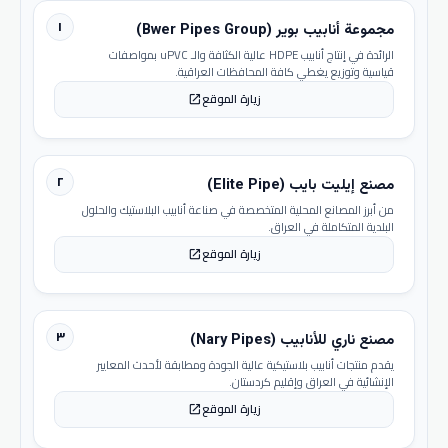
١
مجموعة أنابيب بوير (Bwer Pipes Group)
الرائدة في إنتاج أنابيب HDPE عالية الكثافة والـ uPVC بمواصفات
قياسية وتوزيع يغطي كافة المحافظات العراقية.
زيارة الموقع
open_in_new
٢
مصنع إيليت بايب (Elite Pipe)
من أبرز المصانع المحلية المتخصصة في صناعة أنابيب البلاستيك والحلول
البلدية المتكاملة في العراق.
زيارة الموقع
open_in_new
٣
مصنع ناري للأنابيب (Nary Pipes)
يقدم منتجات أنابيب بلاستيكية عالية الجودة ومطابقة لأحدث المعايير
الإنشائية في العراق وإقليم كردستان.
زيارة الموقع
open_in_new