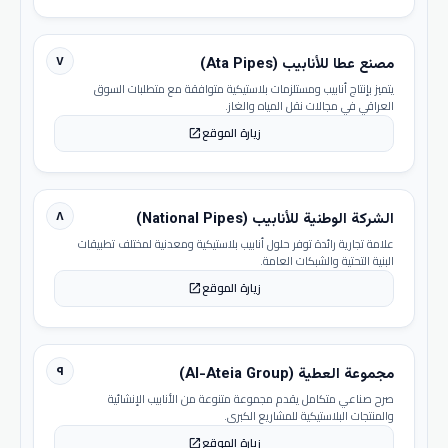
٧
مصنع عطا للأنابيب (Ata Pipes)
يتميز بإنتاج أنابيب ومستلزمات بلاستيكية متوافقة مع متطلبات السوق
العراقي في مجالات نقل المياه والغاز.
زيارة الموقع
open_in_new
٨
الشركة الوطنية للأنابيب (National Pipes)
علامة تجارية رائدة توفر حلول أنابيب بلاستيكية ومعدنية لمختلف تطبيقات
البنية التحتية والشبكات العامة.
زيارة الموقع
open_in_new
٩
مجموعة العطية (Al-Ateia Group)
صرح صناعي متكامل يقدم مجموعة متنوعة من الأنابيب الإنشائية
والمنتجات البلاستيكية للمشاريع الكبرى.
زيارة الموقع
open_in_new