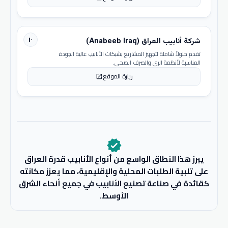
١٠
شركة أنابيب العراق (Anabeeb Iraq)
تقدم حلولاً شاملة لتجهيز المشاريع بشبكات الأنابيب عالية الجودة
المناسبة لأنظمة الري والصرف الصحي.
زيارة الموقع
open_in_new
verified
يبرز هذا النطاق الواسع من أنواع الأنابيب قدرة العراق
على تلبية الطلبات المحلية والإقليمية، مما يعزز مكانته
كقائدة في صناعة تصنيع الأنابيب في جميع أنحاء الشرق
الأوسط.