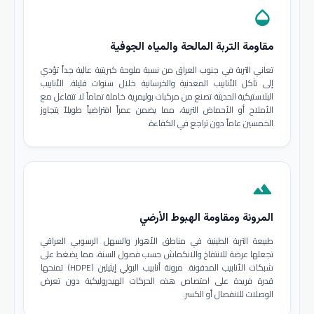
opacity
مقاومة التربة المالحة والمياه الجوفية
تعاني التربة في جنوب العراق من نسبة ملوحة كبريتية عالية جداً تؤدي
إلى تآكل الأنابيب المعدنية والخرسانية خلال سنوات قليلة. الأنابيب
البلاستيكية الحديثة تصنع من مركبات بوليمرية خاملة تماماً لا تتفاعل مع
الأملاح أو الأحماض التربية، مما يضمن عمراً افتراضياً طويلاً يتجاوز
الخمسين عاماً دون تراجع في الكفاءة.
terrain
المرونة ومقاومة الهبوط الأرضي
طبيعة التربة الطينية في مناطق الأهوار والسهل الرسوبي العراقي
تجعلها عرضة للانتفاخ والانكماش حسب فصول السنة، مما يضغط على
شبكات الأنابيب المدفونة. مرونة أنابيب البولي إيثيلين (HDPE) تمنحها
قدرة فريدة على امتصاص هذه الحركات الهيدروليكية دون تعرض
الوصلات للانفصال أو الكسر.