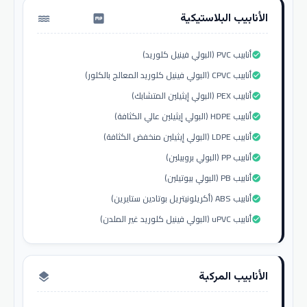
الأنابيب البلاستيكية
water_pump
أنابيب PVC (البولي فينيل كلوريد)
check_circle
أنابيب CPVC (البولي فينيل كلوريد المعالج بالكلور)
check_circle
أنابيب PEX (البولي إيثيلين المتشابك)
check_circle
أنابيب HDPE (البولي إيثيلين عالي الكثافة)
check_circle
أنابيب LDPE (البولي إيثيلين منخفض الكثافة)
check_circle
أنابيب PP (البولي بروبيلين)
check_circle
أنابيب PB (البولي بيوتيلين)
check_circle
أنابيب ABS (أكريلونيتريل بوتادين ستايرين)
check_circle
أنابيب uPVC (البولي فينيل كلوريد غير الملدن)
check_circle
الأنابيب المركبة
layers