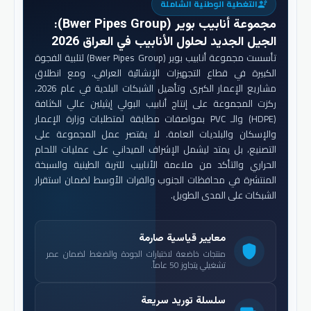
التغطية الوطنية الشاملة
engineering
مجموعة أنابيب بوير (Bwer Pipes Group)
:
الجيل الجديد لحلول الأنابيب في العراق 2026
تأسست مجموعة أنابيب بوير (Bwer Pipes Group) لتلبية الفجوة
الكبيرة في قطاع التجهيزات الإنشائية العراقي. ومع انطلاق
مشاريع الإعمار الكبرى وتأهيل الشبكات البلدية في عام 2026،
ركزت المجموعة على إنتاج أنابيب البولي إيثيلين عالي الكثافة
(HDPE) والـ PVC بمواصفات مطابقة لمتطلبات وزارة الإعمار
والإسكان والبلديات العامة. لا يقتصر عمل المجموعة على
التصنيع، بل يمتد ليشمل الإشراف الميداني على عمليات اللحام
الحراري والتأكد من ملاءمة الأنابيب للتربة الطينية والسبخة
المنتشرة في محافظات الجنوب والفرات الأوسط لضمان استقرار
الشبكات على المدى الطويل.
معايير قياسية صارمة
shield
منتجات خاضعة لاختبارات الجودة والضغط لضمان عمر
تشغيلي يتجاوز 50 عاماً.
سلسلة توريد سريعة