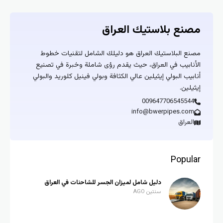
مصنع بلاستيك العراق
مصنع البلاستيك العراق هو دليلك الشامل لتقنيات خطوط
الأنابيب في العراق، حيث يقدم رؤى شاملة وخبرة في تصنيع
أنابيب البولي إيثيلين عالي الكثافة وبولي فينيل كلوريد والبولي
إيثيلين.
009647706545544
info@bwerpipes.com
العراق
Popular
دليل شامل لميزان الجسر للشاحنات في العراق
سنتين AGO