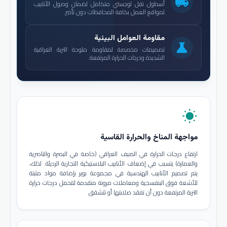
local_shipping
أسطول نقل لوجستي متكامل لضمان وصول الأنابيب
لمواقع العمل بكافة المحافظات دون تأخير.
مقاومة العوامل البيئية
science
تصميمات مخصصة لمقاومة ملوحة التربة العراقية
الشديدة ودرجات الحرارة المرتفعة.
wb_sunny
مواجهة المناخ والحرارة القاسية
ارتفاع درجات الحرارة في الصيف العراقي (خاصة في البصرة والناصرية
والعمارة) يتسبب في إضعاف الأنابيب البلاستيكية التجارية الرديئة. لذلك،
يتم تصميم الأنابيب الهندسية في مجموعة بوير بإضافة مواد مثبتة
للأشعة فوق البنفسجية ومعاملات مرونة متقدمة لتتحمل درجات حرارة
التربة المرتفعة دون أن تفقد صلابتها أو تتشقق.