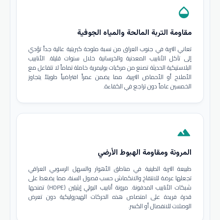
opacity
مقاومة التربة المالحة والمياه الجوفية
تعاني التربة في جنوب العراق من نسبة ملوحة كبريتية عالية جداً تؤدي
إلى تآكل الأنابيب المعدنية والخرسانية خلال سنوات قليلة. الأنابيب
البلاستيكية الحديثة تصنع من مركبات بوليمرية خاملة تماماً لا تتفاعل مع
الأملاح أو الأحماض التربية، مما يضمن عمراً افتراضياً طويلاً يتجاوز
الخمسين عاماً دون تراجع في الكفاءة.
terrain
المرونة ومقاومة الهبوط الأرضي
طبيعة التربة الطينية في مناطق الأهوار والسهل الرسوبي العراقي
تجعلها عرضة للانتفاخ والانكماش حسب فصول السنة، مما يضغط على
شبكات الأنابيب المدفونة. مرونة أنابيب البولي إيثيلين (HDPE) تمنحها
قدرة فريدة على امتصاص هذه الحركات الهيدروليكية دون تعرض
الوصلات للانفصال أو الكسر.