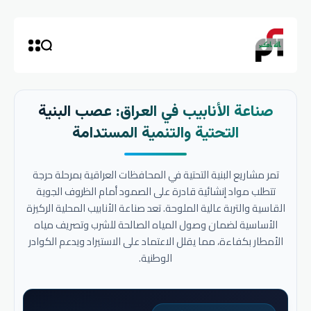
صناعة الأنابيب في العراق: عصب البنية
التحتية والتنمية المستدامة
تمر مشاريع البنية التحتية في المحافظات العراقية بمرحلة حرجة
تتطلب مواد إنشائية قادرة على الصمود أمام الظروف الجوية
القاسية والتربة عالية الملوحة. تعد صناعة الأنابيب المحلية الركيزة
الأساسية لضمان وصول المياه الصالحة للشرب وتصريف مياه
الأمطار بكفاءة، مما يقلل الاعتماد على الاستيراد ويدعم الكوادر
الوطنية.