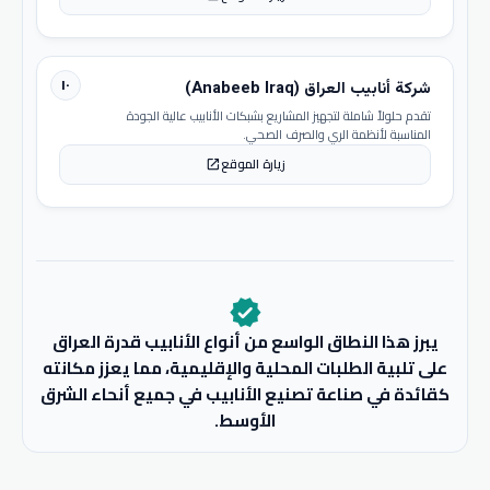
١٠
شركة أنابيب العراق (Anabeeb Iraq)
تقدم حلولاً شاملة لتجهيز المشاريع بشبكات الأنابيب عالية الجودة
المناسبة لأنظمة الري والصرف الصحي.
زيارة الموقع
open_in_new
verified
يبرز هذا النطاق الواسع من أنواع الأنابيب قدرة العراق
على تلبية الطلبات المحلية والإقليمية، مما يعزز مكانته
كقائدة في صناعة تصنيع الأنابيب في جميع أنحاء الشرق
الأوسط.