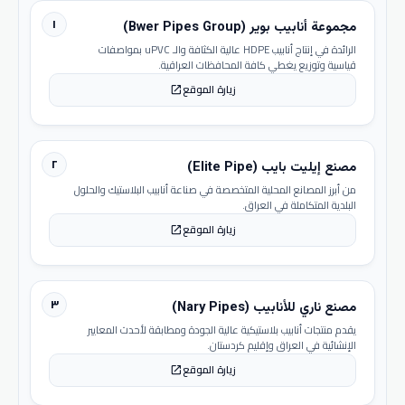
١
مجموعة أنابيب بوير (Bwer Pipes Group)
الرائدة في إنتاج أنابيب HDPE عالية الكثافة والـ uPVC بمواصفات
قياسية وتوزيع يغطي كافة المحافظات العراقية.
زيارة الموقع
open_in_new
٢
مصنع إيليت بايب (Elite Pipe)
من أبرز المصانع المحلية المتخصصة في صناعة أنابيب البلاستيك والحلول
البلدية المتكاملة في العراق.
زيارة الموقع
open_in_new
٣
مصنع ناري للأنابيب (Nary Pipes)
يقدم منتجات أنابيب بلاستيكية عالية الجودة ومطابقة لأحدث المعايير
الإنشائية في العراق وإقليم كردستان.
زيارة الموقع
open_in_new