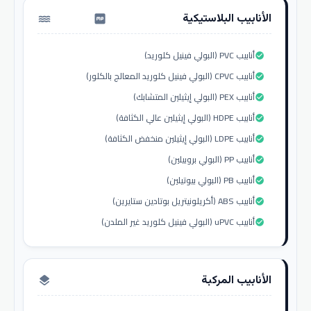
الأنابيب البلاستيكية
water_pump
أنابيب PVC (البولي فينيل كلوريد)
check_circle
أنابيب CPVC (البولي فينيل كلوريد المعالج بالكلور)
check_circle
أنابيب PEX (البولي إيثيلين المتشابك)
check_circle
أنابيب HDPE (البولي إيثيلين عالي الكثافة)
check_circle
أنابيب LDPE (البولي إيثيلين منخفض الكثافة)
check_circle
أنابيب PP (البولي بروبيلين)
check_circle
أنابيب PB (البولي بيوتيلين)
check_circle
أنابيب ABS (أكريلونيتريل بوتادين ستايرين)
check_circle
أنابيب uPVC (البولي فينيل كلوريد غير الملدن)
check_circle
الأنابيب المركبة
layers