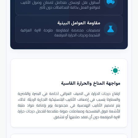
local_shipping
أسطول نقل لوجستي متكامل لضمان وصول الأنابيب
لمواقع العمل بكافة المحافظات دون تأخير.
مقاومة العوامل البيئية
science
تصميمات مخصصة لمقاومة ملوحة التربة العراقية
الشديدة ودرجات الحرارة المرتفعة.
wb_sunny
مواجهة المناخ والحرارة القاسية
ارتفاع درجات الحرارة في الصيف العراقي (خاصة في البصرة والناصرية
والعمارة) يتسبب في إضعاف الأنابيب البلاستيكية التجارية الرديئة. لذلك،
يتم تصميم الأنابيب الهندسية في مجموعة بوير بإضافة مواد مثبتة
للأشعة فوق البنفسجية ومعاملات مرونة متقدمة لتتحمل درجات حرارة
التربة المرتفعة دون أن تفقد صلابتها أو تتشقق.