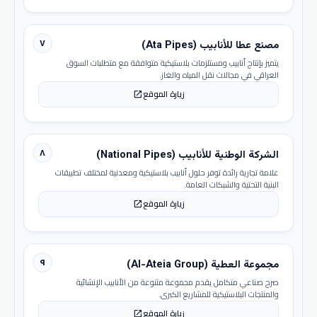
٧
مصنع عطا للأنابيب (Ata Pipes)
يتميز بإنتاج أنابيب ومستلزمات بلاستيكية متوافقة مع متطلبات السوق
العراقي في مجالات نقل المياه والغاز.
زيارة الموقع
open_in_new
٨
الشركة الوطنية للأنابيب (National Pipes)
علامة تجارية رائدة توفر حلول أنابيب بلاستيكية ومعدنية لمختلف تطبيقات
البنية التحتية والشبكات العامة.
زيارة الموقع
open_in_new
٩
مجموعة العطية (Al-Ateia Group)
صرح صناعي متكامل يقدم مجموعة متنوعة من الأنابيب الإنشائية
والمنتجات البلاستيكية للمشاريع الكبرى.
زيارة الموقع
open_in_new