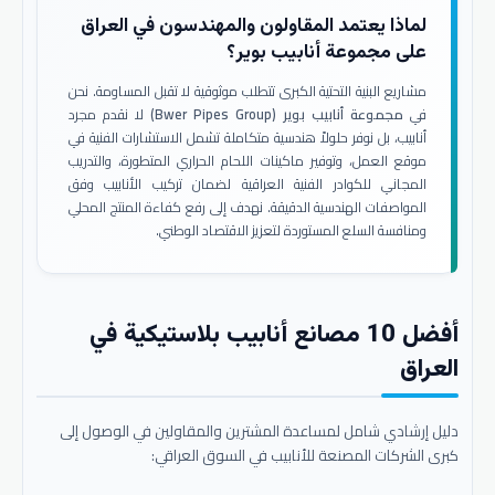
لماذا يعتمد المقاولون والمهندسون في العراق
على مجموعة أنابيب بوير؟
مشاريع البنية التحتية الكبرى تتطلب موثوقية لا تقبل المساومة. نحن
في
مجموعة أنابيب بوير (Bwer Pipes Group)
لا نقدم مجرد
أنابيب، بل نوفر حلولاً هندسية متكاملة تشمل الاستشارات الفنية في
موقع العمل، وتوفير ماكينات اللحام الحراري المتطورة، والتدريب
المجاني للكوادر الفنية العراقية لضمان تركيب الأنابيب وفق
المواصفات الهندسية الدقيقة. نهدف إلى رفع كفاءة المنتج المحلي
ومنافسة السلع المستوردة لتعزيز الاقتصاد الوطني.
أفضل 10 مصانع أنابيب بلاستيكية في
العراق
دليل إرشادي شامل لمساعدة المشترين والمقاولين في الوصول إلى
كبرى الشركات المصنعة للأنابيب في السوق العراقي: