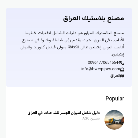
مصنع بلاستيك العراق
مصنع البلاستيك العراق هو دليلك الشامل لتقنيات خطوط
الأنابيب في العراق، حيث يقدم رؤى شاملة وخبرة في تصنيع
أنابيب البولي إيثيلين عالي الكثافة وبولي فينيل كلوريد والبولي
إيثيلين.
009647706545544
info@bwerpipes.com
العراق
Popular
دليل شامل لميزان الجسر للشاحنات في العراق
سنتين AGO