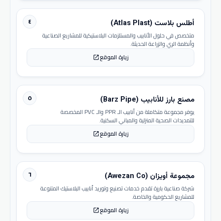
٤
أطلس بلاست (Atlas Plast)
متخصص في حلول الأنابيب والمستلزمات البلاستيكية للمشاريع الصناعية
وأنظمة الري والزراعة الحديثة.
زيارة الموقع
open_in_new
٥
مصنع بارز للأنابيب (Barz Pipe)
يوفر مجموعة متكاملة من أنابيب الـ PPR والـ PVC المخصصة
للتمديدات الصحية المنزلية والمباني السكنية.
زيارة الموقع
open_in_new
٦
مجموعة أويزان (Awezan Co)
شركة صناعية بارزة تقدم خدمات تصنيع وتوريد أنابيب البلاستيك المتنوعة
للمشاريع الحكومية والخاصة.
زيارة الموقع
open_in_new