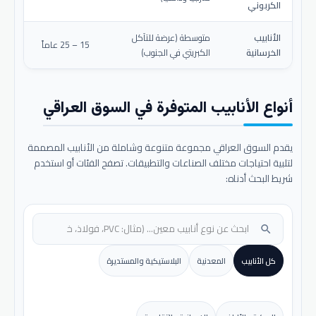
الكربوني
الأنابيب
متوسطة (عرضة للتآكل
15 – 25 عاماً
الخرسانية
الكبريتي في الجنوب)
أنواع الأنابيب المتوفرة في السوق العراقي
يقدم السوق العراقي مجموعة متنوعة وشاملة من الأنابيب المصممة
لتلبية احتياجات مختلف الصناعات والتطبيقات. تصفح الفئات أو استخدم
شريط البحث أدناه:
search
كل الأنابيب
المعدنية
البلاستيكية والمستديرة