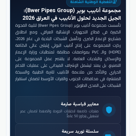
التغطية الوطنية الشاملة
engineering
مجموعة أنابيب بوير (Bwer Pipes Group)
:
الجيل الجديد لحلول الأنابيب في العراق 2026
تأسست مجموعة أنابيب بوير (Bwer Pipes Group) لتلبية الفجوة
الكبيرة في قطاع التجهيزات الإنشائية العراقي. ومع انطلاق
مشاريع الإعمار الكبرى وتأهيل الشبكات البلدية في عام 2026،
ركزت المجموعة على إنتاج أنابيب البولي إيثيلين عالي الكثافة
(HDPE) والـ PVC بمواصفات مطابقة لمتطلبات وزارة الإعمار
والإسكان والبلديات العامة. لا يقتصر عمل المجموعة على
التصنيع، بل يمتد ليشمل الإشراف الميداني على عمليات اللحام
الحراري والتأكد من ملاءمة الأنابيب للتربة الطينية والسبخة
المنتشرة في محافظات الجنوب والفرات الأوسط لضمان استقرار
الشبكات على المدى الطويل.
معايير قياسية صارمة
shield
منتجات خاضعة لاختبارات الجودة والضغط لضمان عمر
تشغيلي يتجاوز 50 عاماً.
سلسلة توريد سريعة