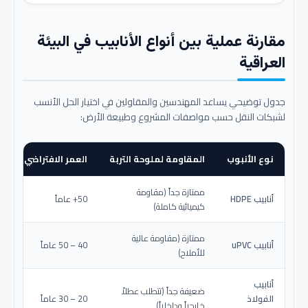
مقارنة عملية بين أنواع الأنابيب في البيئة
العراقية
جدول توضيحي يساعد المهندسين والمقاولين في اختيار الحل الأنسب
لشبكات النقل حسب مواصفات المشروع وطبيعة الأرض:
نوع الأنبوب
المقاومة لملوحة التربة
العمر الافتراضي المتو
ممتازة جداً (مقاومة
أنابيب HDPE
50+ عاماً
كيميائية كاملة)
ممتازة (مقاومة عالية
أنابيب uPVC
40 – 50 عاماً
للأملاح)
أنابيب
ضعيفة جداً (تتطلب عطلاً
الفولاذ
20 – 30 عاماً
خارجياً وداخلياً)