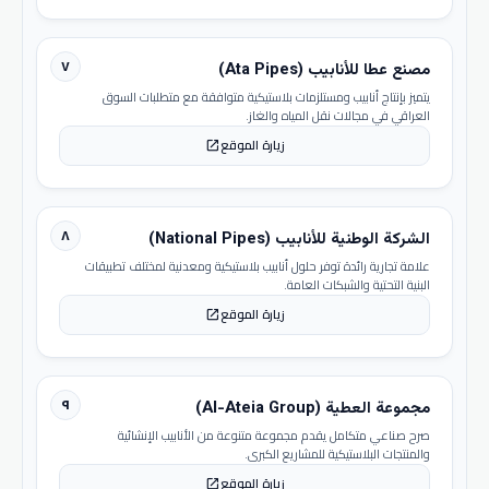
٧
مصنع عطا للأنابيب (Ata Pipes)
يتميز بإنتاج أنابيب ومستلزمات بلاستيكية متوافقة مع متطلبات السوق
العراقي في مجالات نقل المياه والغاز.
زيارة الموقع
open_in_new
٨
الشركة الوطنية للأنابيب (National Pipes)
علامة تجارية رائدة توفر حلول أنابيب بلاستيكية ومعدنية لمختلف تطبيقات
البنية التحتية والشبكات العامة.
زيارة الموقع
open_in_new
٩
مجموعة العطية (Al-Ateia Group)
صرح صناعي متكامل يقدم مجموعة متنوعة من الأنابيب الإنشائية
والمنتجات البلاستيكية للمشاريع الكبرى.
زيارة الموقع
open_in_new