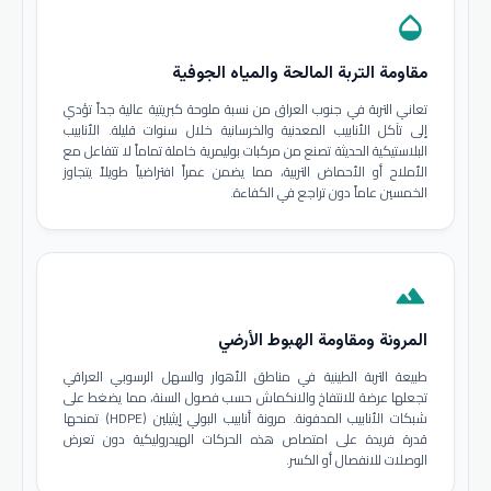
opacity
مقاومة التربة المالحة والمياه الجوفية
تعاني التربة في جنوب العراق من نسبة ملوحة كبريتية عالية جداً تؤدي
إلى تآكل الأنابيب المعدنية والخرسانية خلال سنوات قليلة. الأنابيب
البلاستيكية الحديثة تصنع من مركبات بوليمرية خاملة تماماً لا تتفاعل مع
الأملاح أو الأحماض التربية، مما يضمن عمراً افتراضياً طويلاً يتجاوز
الخمسين عاماً دون تراجع في الكفاءة.
terrain
المرونة ومقاومة الهبوط الأرضي
طبيعة التربة الطينية في مناطق الأهوار والسهل الرسوبي العراقي
تجعلها عرضة للانتفاخ والانكماش حسب فصول السنة، مما يضغط على
شبكات الأنابيب المدفونة. مرونة أنابيب البولي إيثيلين (HDPE) تمنحها
قدرة فريدة على امتصاص هذه الحركات الهيدروليكية دون تعرض
الوصلات للانفصال أو الكسر.