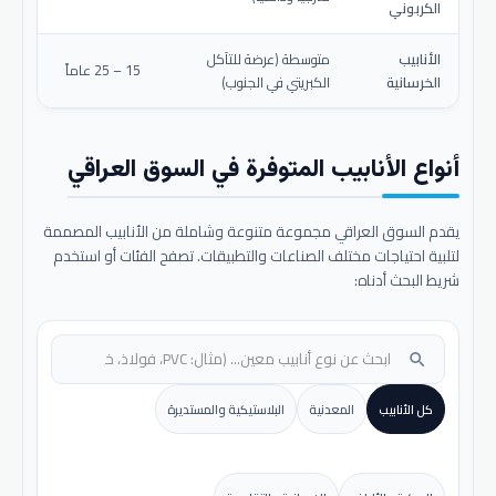
الكربوني
الأنابيب
متوسطة (عرضة للتآكل
15 – 25 عاماً
الخرسانية
الكبريتي في الجنوب)
أنواع الأنابيب المتوفرة في السوق العراقي
يقدم السوق العراقي مجموعة متنوعة وشاملة من الأنابيب المصممة
لتلبية احتياجات مختلف الصناعات والتطبيقات. تصفح الفئات أو استخدم
شريط البحث أدناه:
search
كل الأنابيب
المعدنية
البلاستيكية والمستديرة