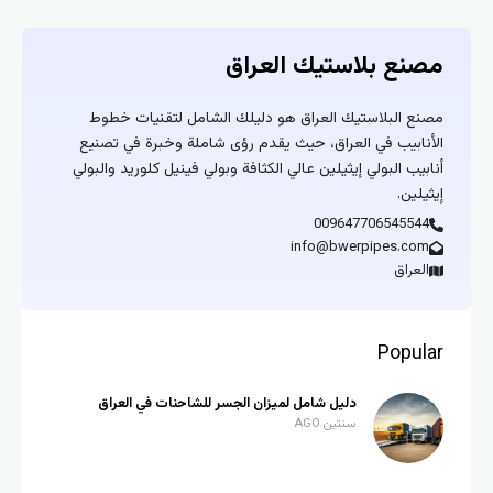
مصنع بلاستيك العراق
مصنع البلاستيك العراق هو دليلك الشامل لتقنيات خطوط
الأنابيب في العراق، حيث يقدم رؤى شاملة وخبرة في تصنيع
أنابيب البولي إيثيلين عالي الكثافة وبولي فينيل كلوريد والبولي
إيثيلين.
009647706545544
info@bwerpipes.com
العراق
Popular
دليل شامل لميزان الجسر للشاحنات في العراق
سنتين AGO