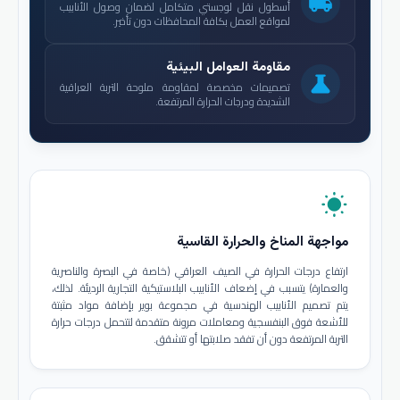
local_shipping
أسطول نقل لوجستي متكامل لضمان وصول الأنابيب
لمواقع العمل بكافة المحافظات دون تأخير.
مقاومة العوامل البيئية
science
تصميمات مخصصة لمقاومة ملوحة التربة العراقية
الشديدة ودرجات الحرارة المرتفعة.
wb_sunny
مواجهة المناخ والحرارة القاسية
ارتفاع درجات الحرارة في الصيف العراقي (خاصة في البصرة والناصرية
والعمارة) يتسبب في إضعاف الأنابيب البلاستيكية التجارية الرديئة. لذلك،
يتم تصميم الأنابيب الهندسية في مجموعة بوير بإضافة مواد مثبتة
للأشعة فوق البنفسجية ومعاملات مرونة متقدمة لتتحمل درجات حرارة
التربة المرتفعة دون أن تفقد صلابتها أو تتشقق.