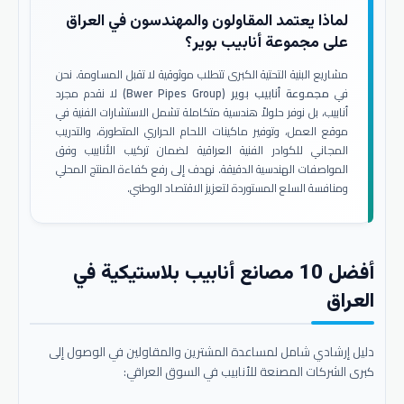
لماذا يعتمد المقاولون والمهندسون في العراق
على مجموعة أنابيب بوير؟
مشاريع البنية التحتية الكبرى تتطلب موثوقية لا تقبل المساومة. نحن
في
مجموعة أنابيب بوير (Bwer Pipes Group)
لا نقدم مجرد
أنابيب، بل نوفر حلولاً هندسية متكاملة تشمل الاستشارات الفنية في
موقع العمل، وتوفير ماكينات اللحام الحراري المتطورة، والتدريب
المجاني للكوادر الفنية العراقية لضمان تركيب الأنابيب وفق
المواصفات الهندسية الدقيقة. نهدف إلى رفع كفاءة المنتج المحلي
ومنافسة السلع المستوردة لتعزيز الاقتصاد الوطني.
أفضل 10 مصانع أنابيب بلاستيكية في
العراق
دليل إرشادي شامل لمساعدة المشترين والمقاولين في الوصول إلى
كبرى الشركات المصنعة للأنابيب في السوق العراقي: