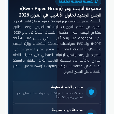
التغطية الوطنية الشاملة
engineering
مجموعة أنابيب بوير (Bwer Pipes Group)
:
الجيل الجديد لحلول الأنابيب في العراق 2026
تأسست مجموعة أنابيب بوير (Bwer Pipes Group) لتلبية الفجوة
الكبيرة في قطاع التجهيزات الإنشائية العراقي. ومع انطلاق
مشاريع الإعمار الكبرى وتأهيل الشبكات البلدية في عام 2026،
ركزت المجموعة على إنتاج أنابيب البولي إيثيلين عالي الكثافة
(HDPE) والـ PVC بمواصفات مطابقة لمتطلبات وزارة الإعمار
والإسكان والبلديات العامة. لا يقتصر عمل المجموعة على
التصنيع، بل يمتد ليشمل الإشراف الميداني على عمليات اللحام
الحراري والتأكد من ملاءمة الأنابيب للتربة الطينية والسبخة
المنتشرة في محافظات الجنوب والفرات الأوسط لضمان استقرار
الشبكات على المدى الطويل.
معايير قياسية صارمة
shield
منتجات خاضعة لاختبارات الجودة والضغط لضمان عمر
تشغيلي يتجاوز 50 عاماً.
سلسلة توريد سريعة