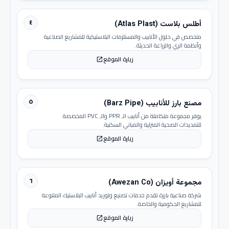
٤
أطلس بلاست (Atlas Plast)
متخصص في حلول الأنابيب والمستلزمات البلاستيكية للمشاريع الصناعية
وأنظمة الري والزراعة الحديثة.
زيارة الموقع
open_in_new
٥
مصنع بارز للأنابيب (Barz Pipe)
يوفر مجموعة متكاملة من أنابيب الـ PPR والـ PVC المخصصة
للتمديدات الصحية المنزلية والمباني السكنية.
زيارة الموقع
open_in_new
٦
مجموعة أويزان (Awezan Co)
شركة صناعية بارزة تقدم خدمات تصنيع وتوريد أنابيب البلاستيك المتنوعة
للمشاريع الحكومية والخاصة.
زيارة الموقع
open_in_new