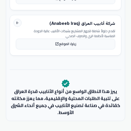
١٠
شركة أنابيب العراق (Anabeeb Iraq)
تقدم حلولاً شاملة لتجهيز المشاريع بشبكات الأنابيب عالية الجودة
المناسبة لأنظمة الري والصرف الصحي.
زيارة الموقع
open_in_new
verified
يبرز هذا النطاق الواسع من أنواع الأنابيب قدرة العراق
على تلبية الطلبات المحلية والإقليمية، مما يعزز مكانته
كقائدة في صناعة تصنيع الأنابيب في جميع أنحاء الشرق
الأوسط.