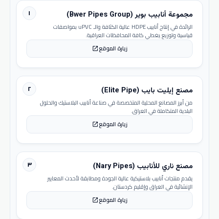
١
مجموعة أنابيب بوير (Bwer Pipes Group)
الرائدة في إنتاج أنابيب HDPE عالية الكثافة والـ uPVC بمواصفات
قياسية وتوزيع يغطي كافة المحافظات العراقية.
زيارة الموقع
open_in_new
٢
مصنع إيليت بايب (Elite Pipe)
من أبرز المصانع المحلية المتخصصة في صناعة أنابيب البلاستيك والحلول
البلدية المتكاملة في العراق.
زيارة الموقع
open_in_new
٣
مصنع ناري للأنابيب (Nary Pipes)
يقدم منتجات أنابيب بلاستيكية عالية الجودة ومطابقة لأحدث المعايير
الإنشائية في العراق وإقليم كردستان.
زيارة الموقع
open_in_new