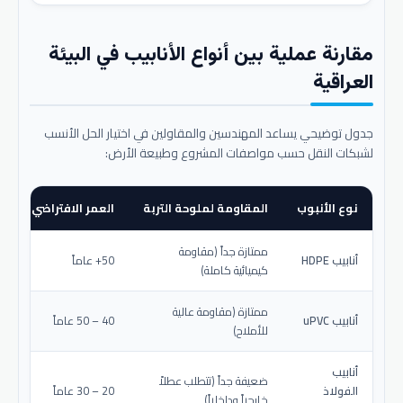
مقارنة عملية بين أنواع الأنابيب في البيئة
العراقية
جدول توضيحي يساعد المهندسين والمقاولين في اختيار الحل الأنسب
لشبكات النقل حسب مواصفات المشروع وطبيعة الأرض:
نوع الأنبوب
المقاومة لملوحة التربة
العمر الافتراضي المتو
ممتازة جداً (مقاومة
أنابيب HDPE
50+ عاماً
كيميائية كاملة)
ممتازة (مقاومة عالية
أنابيب uPVC
40 – 50 عاماً
للأملاح)
أنابيب
ضعيفة جداً (تتطلب عطلاً
الفولاذ
20 – 30 عاماً
خارجياً وداخلياً)