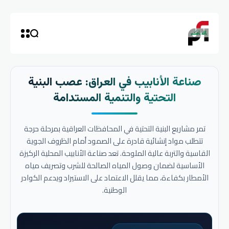
صناعة الأنابيب في العراق: عصب البنية
التحتية والتنمية المستدامة
تمر مشاريع البنية التحتية في المحافظات العراقية بمرحلة حرجة
تتطلب مواد إنشائية قادرة على الصمود أمام الظروف الجوية
القاسية والتربة عالية الملوحة. تعد صناعة الأنابيب المحلية الركيزة
الأساسية لضمان وصول المياه الصالحة للشرب وتصريف مياه
الأمطار بكفاءة، مما يقلل الاعتماد على الاستيراد ويدعم الكوادر
الوطنية.