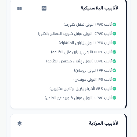
الأنابيب البلاستيكية
water_pump
أنابيب PVC (البولي فينيل كلوريد)
check_circle
أنابيب CPVC (البولي فينيل كلوريد المعالج بالكلور)
check_circle
أنابيب PEX (البولي إيثيلين المتشابك)
check_circle
أنابيب HDPE (البولي إيثيلين عالي الكثافة)
check_circle
أنابيب LDPE (البولي إيثيلين منخفض الكثافة)
check_circle
أنابيب PP (البولي بروبيلين)
check_circle
أنابيب PB (البولي بيوتيلين)
check_circle
أنابيب ABS (أكريلونيتريل بوتادين ستايرين)
check_circle
أنابيب uPVC (البولي فينيل كلوريد غير الملدن)
check_circle
الأنابيب المركبة
layers