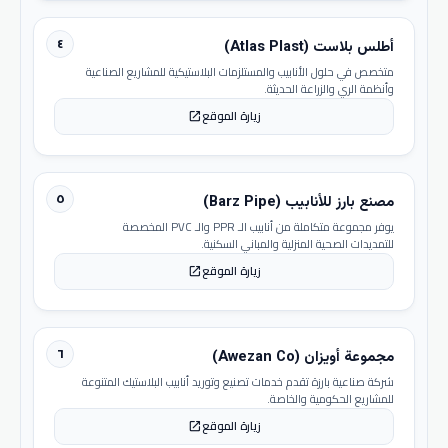
٤
أطلس بلاست (Atlas Plast)
متخصص في حلول الأنابيب والمستلزمات البلاستيكية للمشاريع الصناعية
وأنظمة الري والزراعة الحديثة.
زيارة الموقع
open_in_new
٥
مصنع بارز للأنابيب (Barz Pipe)
يوفر مجموعة متكاملة من أنابيب الـ PPR والـ PVC المخصصة
للتمديدات الصحية المنزلية والمباني السكنية.
زيارة الموقع
open_in_new
٦
مجموعة أويزان (Awezan Co)
شركة صناعية بارزة تقدم خدمات تصنيع وتوريد أنابيب البلاستيك المتنوعة
للمشاريع الحكومية والخاصة.
زيارة الموقع
open_in_new