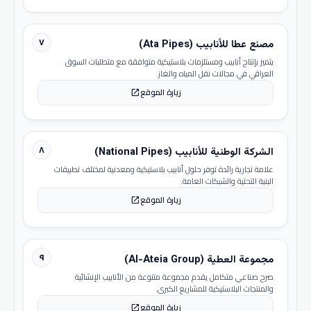
٧
مصنع عطا للأنابيب (Ata Pipes)
يتميز بإنتاج أنابيب ومستلزمات بلاستيكية متوافقة مع متطلبات السوق
العراقي في مجالات نقل المياه والغاز.
زيارة الموقع
open_in_new
٨
الشركة الوطنية للأنابيب (National Pipes)
علامة تجارية رائدة توفر حلول أنابيب بلاستيكية ومعدنية لمختلف تطبيقات
البنية التحتية والشبكات العامة.
زيارة الموقع
open_in_new
٩
مجموعة العطية (Al-Ateia Group)
صرح صناعي متكامل يقدم مجموعة متنوعة من الأنابيب الإنشائية
والمنتجات البلاستيكية للمشاريع الكبرى.
زيارة الموقع
open_in_new