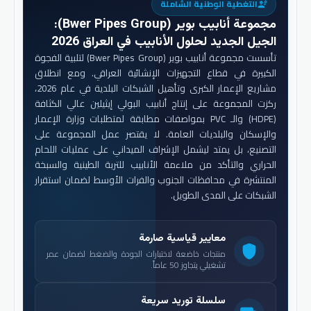
التغطية الوطنية الشاملة
engineering
مجموعة أنابيب بوير (Bwer Pipes Group)
:
الجيل الجديد لحلول الأنابيب في العراق 2026
تأسست مجموعة أنابيب بوير (Bwer Pipes Group) لتلبية الفجوة
الكبيرة في قطاع التجهيزات الإنشائية العراقي. ومع انطلاق
مشاريع الإعمار الكبرى وتأهيل الشبكات البلدية في عام 2026،
ركزت المجموعة على إنتاج أنابيب البولي إيثيلين عالي الكثافة
(HDPE) والـ PVC بمواصفات مطابقة لمتطلبات وزارة الإعمار
والإسكان والبلديات العامة. لا يقتصر عمل المجموعة على
التصنيع، بل يمتد ليشمل الإشراف الميداني على عمليات اللحام
الحراري والتأكد من ملاءمة الأنابيب للتربة الطينية والسبخة
المنتشرة في محافظات الجنوب والفرات الأوسط لضمان استقرار
الشبكات على المدى الطويل.
معايير قياسية صارمة
shield
منتجات خاضعة لاختبارات الجودة والضغط لضمان عمر
تشغيلي يتجاوز 50 عاماً.
سلسلة توريد سريعة