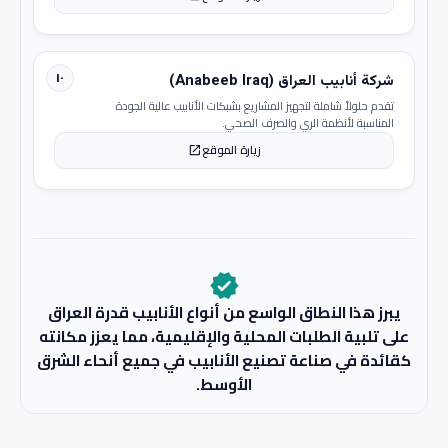
١٠
شركة أنابيب العراق (Anabeeb Iraq)
تقدم حلولاً شاملة لتجهيز المشاريع بشبكات الأنابيب عالية الجودة
المناسبة لأنظمة الري والصرف الصحي.
زيارة الموقع
open_in_new
verified
يبرز هذا النطاق الواسع من أنواع الأنابيب قدرة العراق
على تلبية الطلبات المحلية والإقليمية، مما يعزز مكانته
كقائدة في صناعة تصنيع الأنابيب في جميع أنحاء الشرق
الأوسط.