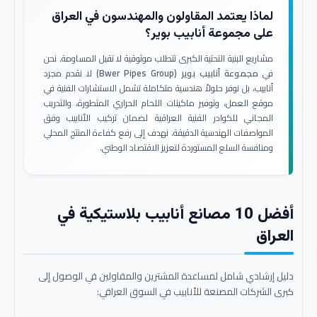
لماذا يعتمد المقاولون والمهندسون في العراق
على مجموعة أنابيب بوير؟
مشاريع البنية التحتية الكبرى تتطلب موثوقية لا تقبل المساومة. نحن
في
مجموعة أنابيب بوير (Bwer Pipes Group)
لا نقدم مجرد
أنابيب، بل نوفر حلولاً هندسية متكاملة تشمل الاستشارات الفنية في
موقع العمل، وتوفير ماكينات اللحام الحراري المتطورة، والتدريب
المجاني للكوادر الفنية العراقية لضمان تركيب الأنابيب وفق
المواصفات الهندسية الدقيقة. نهدف إلى رفع كفاءة المنتج المحلي
ومنافسة السلع المستوردة لتعزيز الاقتصاد الوطني.
أفضل 10 مصانع أنابيب بلاستيكية في
العراق
دليل إرشادي شامل لمساعدة المشترين والمقاولين في الوصول إلى
كبرى الشركات المصنعة للأنابيب في السوق العراقي: