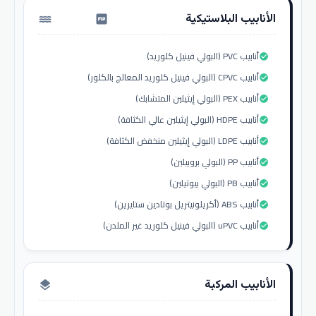
الأنابيب البلاستيكية
water_pump
أنابيب PVC (البولي فينيل كلوريد)
check_circle
أنابيب CPVC (البولي فينيل كلوريد المعالج بالكلور)
check_circle
أنابيب PEX (البولي إيثيلين المتشابك)
check_circle
أنابيب HDPE (البولي إيثيلين عالي الكثافة)
check_circle
أنابيب LDPE (البولي إيثيلين منخفض الكثافة)
check_circle
أنابيب PP (البولي بروبيلين)
check_circle
أنابيب PB (البولي بيوتيلين)
check_circle
أنابيب ABS (أكريلونيتريل بوتادين ستايرين)
check_circle
أنابيب uPVC (البولي فينيل كلوريد غير الملدن)
check_circle
الأنابيب المركبة
layers