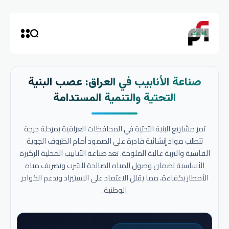
صناعة الأنابيب في العراق: عصب البنية
التحتية والتنمية المستدامة
تمر مشاريع البنية التحتية في المحافظات العراقية بمرحلة حرجة
تتطلب مواد إنشائية قادرة على الصمود أمام الظروف الجوية
القاسية والتربة عالية الملوحة. تعد صناعة الأنابيب المحلية الركيزة
الأساسية لضمان وصول المياه الصالحة للشرب وتصريف مياه
الأمطار بكفاءة، مما يقلل الاعتماد على الاستيراد ويدعم الكوادر
الوطنية.