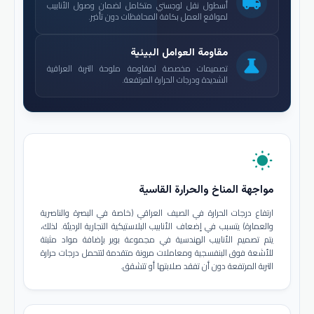
local_shipping
أسطول نقل لوجستي متكامل لضمان وصول الأنابيب
لمواقع العمل بكافة المحافظات دون تأخير.
مقاومة العوامل البيئية
science
تصميمات مخصصة لمقاومة ملوحة التربة العراقية
الشديدة ودرجات الحرارة المرتفعة.
wb_sunny
مواجهة المناخ والحرارة القاسية
ارتفاع درجات الحرارة في الصيف العراقي (خاصة في البصرة والناصرية
والعمارة) يتسبب في إضعاف الأنابيب البلاستيكية التجارية الرديئة. لذلك،
يتم تصميم الأنابيب الهندسية في مجموعة بوير بإضافة مواد مثبتة
للأشعة فوق البنفسجية ومعاملات مرونة متقدمة لتتحمل درجات حرارة
التربة المرتفعة دون أن تفقد صلابتها أو تتشقق.