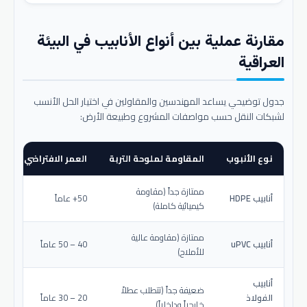
مقارنة عملية بين أنواع الأنابيب في البيئة
العراقية
جدول توضيحي يساعد المهندسين والمقاولين في اختيار الحل الأنسب
لشبكات النقل حسب مواصفات المشروع وطبيعة الأرض:
نوع الأنبوب
المقاومة لملوحة التربة
العمر الافتراضي المتو
ممتازة جداً (مقاومة
أنابيب HDPE
50+ عاماً
كيميائية كاملة)
ممتازة (مقاومة عالية
أنابيب uPVC
40 – 50 عاماً
للأملاح)
أنابيب
ضعيفة جداً (تتطلب عطلاً
الفولاذ
20 – 30 عاماً
خارجياً وداخلياً)