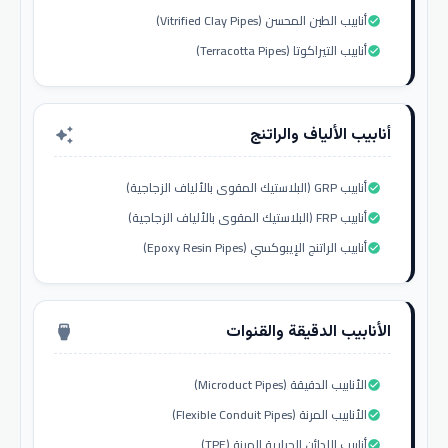
أنابيب الطين المحسن (Vitrified Clay Pipes)
check_circle
أنابيب التيراكوتا (Terracotta Pipes)
check_circle
أنابيب الألياف والراتنج
auto_awesome
أنابيب GRP (البلاستيك المقوى بالألياف الزجاجية)
check_circle
أنابيب FRP (البلاستيك المقوى بالألياف الزجاجية)
check_circle
أنابيب الراتنج الإيبوكسي (Epoxy Resin Pipes)
check_circle
الأنابيب الدقيقة والقنوات
settings_input_hdmi
الأنابيب الدقيقة (Microduct Pipes)
check_circle
الأنابيب المرنة (Flexible Conduit Pipes)
check_circle
أنابيب اللدائن الحرارية المرنة (TPE)
check_circle