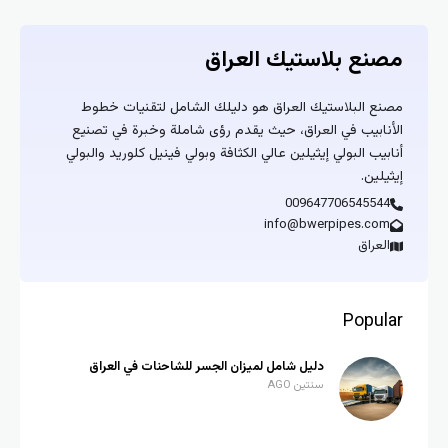
مصنع بلاستيك العراق
مصنع البلاستيك العراق هو دليلك الشامل لتقنيات خطوط
الأنابيب في العراق، حيث يقدم رؤى شاملة وخبرة في تصنيع
أنابيب البولي إيثيلين عالي الكثافة وبولي فينيل كلوريد والبولي
إيثيلين.
009647706545544
info@bwerpipes.com
العراق
Popular
دليل شامل لميزان الجسر للشاحنات في العراق
سنتين AGO