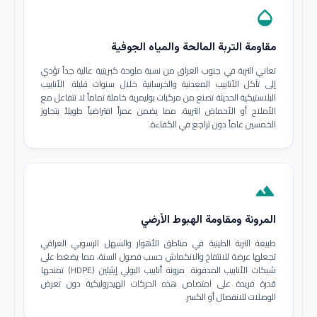
opacity
مقاومة التربة المالحة والمياه الجوفية
تعاني التربة في جنوب العراق من نسبة ملوحة كبريتية عالية جداً تؤدي
إلى تآكل الأنابيب المعدنية والخرسانية خلال سنوات قليلة. الأنابيب
البلاستيكية الحديثة تصنع من مركبات بوليمرية خاملة تماماً لا تتفاعل مع
الأملاح أو الأحماض التربية، مما يضمن عمراً افتراضياً طويلاً يتجاوز
الخمسين عاماً دون تراجع في الكفاءة.
terrain
المرونة ومقاومة الهبوط الأرضي
طبيعة التربة الطينية في مناطق الأهوار والسهل الرسوبي العراقي
تجعلها عرضة للانتفاخ والانكماش حسب فصول السنة، مما يضغط على
شبكات الأنابيب المدفونة. مرونة أنابيب البولي إيثيلين (HDPE) تمنحها
قدرة فريدة على امتصاص هذه الحركات الهيدروليكية دون تعرض
الوصلات للانفصال أو الكسر.