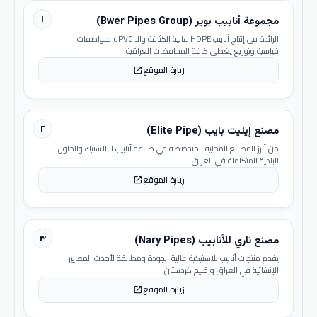
١
مجموعة أنابيب بوير (Bwer Pipes Group)
الرائدة في إنتاج أنابيب HDPE عالية الكثافة والـ uPVC بمواصفات
قياسية وتوزيع يغطي كافة المحافظات العراقية.
زيارة الموقع
open_in_new
٢
مصنع إيليت بايب (Elite Pipe)
من أبرز المصانع المحلية المتخصصة في صناعة أنابيب البلاستيك والحلول
البلدية المتكاملة في العراق.
زيارة الموقع
open_in_new
٣
مصنع ناري للأنابيب (Nary Pipes)
يقدم منتجات أنابيب بلاستيكية عالية الجودة ومطابقة لأحدث المعايير
الإنشائية في العراق وإقليم كردستان.
زيارة الموقع
open_in_new