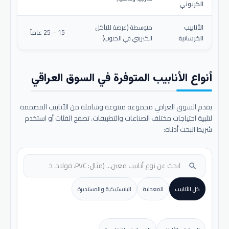
الكربوني
الأنابيب
متوسطة (عرضة للتآكل
15 – 25 عاماً
الخرسانية
الكبريتي في الجنوب)
أنواع الأنابيب المتوفرة في السوق العراقي
يقدم السوق العراقي مجموعة متنوعة وشاملة من الأنابيب المصممة
لتلبية احتياجات مختلف الصناعات والتطبيقات. تصفح الفئات أو استخدم
شريط البحث أدناه:
search
كل الأنابيب
المعدنية
البلاستيكية والمستديرة