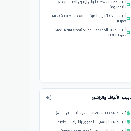
أنابيب PEX-AL-PEX (البولي إيثيلين المتشابك مع
check_circle
الألومنيوم)
أنابيب MLC (الأنابيب المركبة متعددة الطبقات) (MLC
check_circle
Pipes)
أنابيب HDPE المدعمة بالفولاذ (Steel-Reinforced
check_circle
HDPE Pipes)
ابيب الألياف والراتنج
auto_awesome
أنابيب GRP (البلاستيك المقوى بالألياف الزجاجية)
check_circle
أنابيب FRP (البلاستيك المقوى بالألياف الزجاجية)
check_circle
أنابيب الراتنج الإيبوكسي (Epoxy Resin Pipes)
check_circle