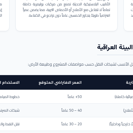
ة
الأنابيب البلاستيكية الحديثة تصنع من مركبات بوليمرية خاملة
مم
ت
تماماً لا تتفاعل مع الأملاح أو الأحماض التربية، مما يضمن عمراً
د
افتراضياً طويلاً يتجاوز الخمسين عاماً دون تراجع في الكفاءة.
ال
بيئة العراقية
حل الأنسب لشبكات النقل حسب مواصفات المشروع وطبيعة الأرض:
ربة
العمر الافتراضي المتوقع
الاستخدام ا
يائية كاملة)
50+ عاماً
خطوط المياه ا
أملاح)
40 – 50 عاماً
شبكات الصرف 
ارجياً وداخلياً)
20 – 30 عاماً
نقل النفط والغ