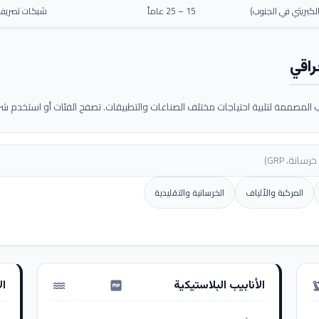
كبريتي في الجنوب)
15 – 25 عاماً
شبكات تصريف م
راقي
لمصممة لتلبية احتياجات مختلف الصناعات والتطبيقات. تصفح الفئات أو استخدم شريط
المركبة والألياف
الخرسانية والتقليدية
الأنابيب البلاستيكية
ال
water_pump
precision_ma