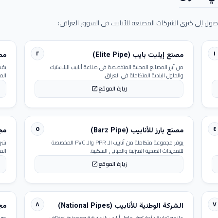
ول إلى كبرى الشركات المصنعة للأنابيب في السوق العراقي:
٢
١
مصنع إيليت بايب (Elite Pipe)
مصنع
من أبرز المصانع المحلية المتخصصة في صناعة أنابيب البلاستيك
يقد
والحلول البلدية المتكاملة في العراق.
الم
زيارة الموقع
open_in_new
٥
٤
مصنع بارز للأنابيب (Barz Pipe)
مجمو
يوفر مجموعة متكاملة من أنابيب الـ PPR والـ PVC المخصصة
شرك
للتمديدات الصحية المنزلية والمباني السكنية.
الم
زيارة الموقع
open_in_new
٨
٧
الشركة الوطنية للأنابيب (National Pipes)
مجمو