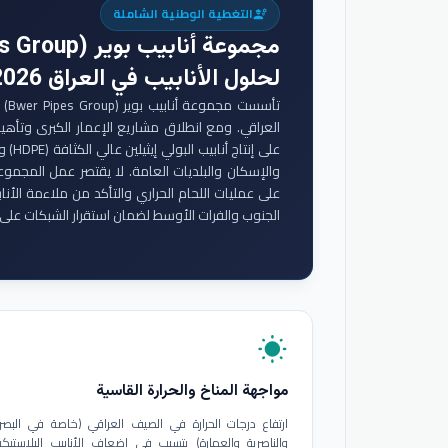
التغطية الوطنية الشاملة
engineering
مجموعة أنابيب بوير (Bwer Pipes Group)
لحلول الأنابيب في العراق 2026
تأس
والإسكان والبلديات العامة. لا يقتصر عمل المجموع
على عمليات اللحام الحراري والتأكد من ملاءمة الأنا
الجنوب والفرات الأوسط لضمان استقرار الشبكات على 
wb_sunny
مواجهة المناخ والحرارة القاسية
ارتفاع درجات الحرارة في الصيف العراقي (خاصة في البصر
والناصرية والعمارة) يتسبب في إضعاف الأنابيب البلاستيكي