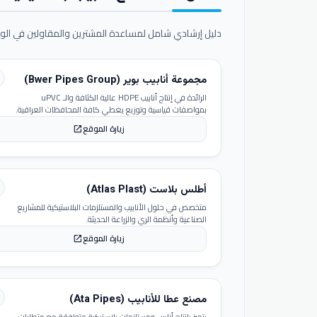
دليل إرشادي شامل لمساعدة المشترين والمقاولين في الوص
مجموعة أنابيب بوير (Bwer Pipes Group)
الرائدة في إنتاج أنابيب HDPE عالية الكثافة والـ uPVC
بمواصفات قياسية وتوزيع يغطي كافة المحافظات العراقية.
زيارة الموقع
open_in_new
أطلس بلاست (Atlas Plast)
متخصص في حلول الأنابيب والمستلزمات البلاستيكية للمشاريع
الصناعية وأنظمة الري والزراعة الحديثة.
زيارة الموقع
open_in_new
مصنع عطا للأنابيب (Ata Pipes)