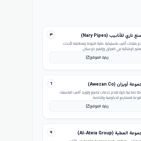
٣
 ناري للأنابيب (Nary Pipes)
م منتجات أنابيب بلاستيكية عالية الجودة ومطابقة لأحدث
عايير الإنشائية في العراق وإقليم كردستان.
زيارة الموقع
open_in_new
٦
عة أويزان (Awezan Co)
ة صناعية بارزة تقدم خدمات تصنيع وتوريد أنابيب البلاستيك
تنوعة للمشاريع الحكومية والخاصة.
زيارة الموقع
open_in_new
٩
عة العطية (Al-Ateia Group)