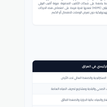
ا يضغط على شبكات الأنابيب المدفونة. مرونة أنابيب البولي
إيثيلين (HDPE) تمنحها قدرة فريدة على امتصاص هذه الحركات
هيدروليكية دون تعرض الوصلات للانفصال أو الكسر.
لرئيسي في العراق
لاستراتيجية والضغط العالي تحت الأرض
الصحي والبلدية ومشاريع تصريف المياه العامة
از والمياه عالية الحرارة والضغط الفائق