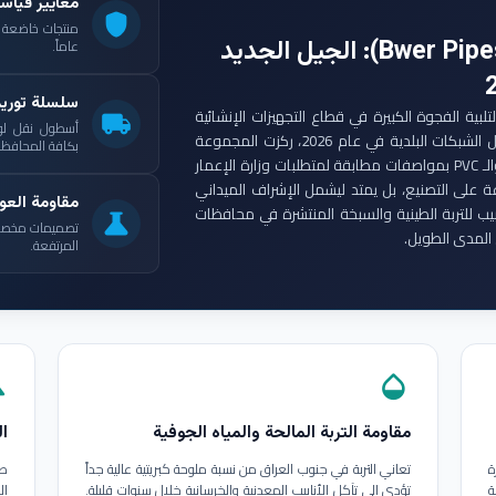
معايير قياس
shield
: الجيل الجديد
عاماً.
سلسلة توري
ست مجموعة أنابيب بوير (Bwer Pipes Group) لتلبية الفجوة الكبيرة في قطاع التجهيزات الإنشائية
local_shipping
أسطول نقل لو
العراقي. ومع انطلاق مشاريع الإعمار الكبرى وتأهيل الشبكات البلدية في عام 2026، ركزت المجموعة
بكافة المحافظات
على إنتاج أنابيب البولي إيثيلين عالي الكثافة (HDPE) والـ PVC بمواصفات مطابقة لمتطلبات وزارة الإعمار
ة على التصنيع، بل يمتد ليشمل الإشراف الميداني
مقاومة العوا
بيب للتربة الطينية والسبخة المنتشرة في محافظات
science
تصميمات مخصصة ل
المدى الطويل.
المرتفعة.
in
opacity
مقاومة التربة المالحة والمياه الجوفية
ال
ة
تعاني التربة في جنوب العراق من نسبة ملوحة كبريتية عالية جداً
طب
ة
تؤدي إلى تآكل الأنابيب المعدنية والخرسانية خلال سنوات قليلة.
ال