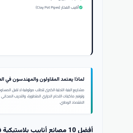
أنابيب الفخار (Clay Pot Pipes)
check_circle
لماذا يعتمد المقاولون والمهندسون في ال
مشاريع البنية التحتية الكبرى تتطلب موثوقية لا تقبل المسا
وتوفير ماكينات اللحام الحراري المتطورة، والتدريب المجاني
الاقتصاد الوطني.
أفضل 10 مصانع أنابيب بلاستيكية في العراق