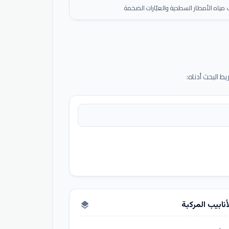
ياه الأمطار السطحية والعبّارات الضخمة
 البحث أدناه:
أنابيب المركبة
layers