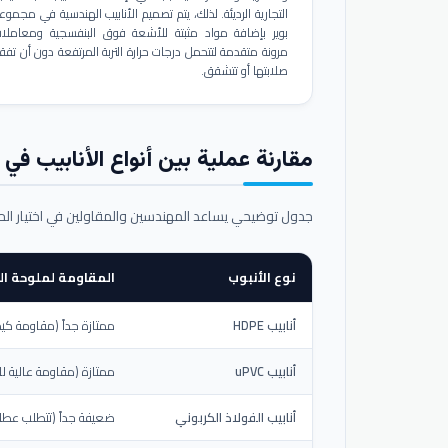
التجارية الرديئة. لذلك، يتم تصميم الأنابيب الهندسية في مجموع
بوير بإضافة مواد مثبتة للأشعة فوق البنفسجية ومعاملا
مرونة متقدمة لتتحمل درجات حرارة التربة المرتفعة دون أن تفق
صلابتها أو تتشقق.
مقارنة عملية بين أنواع الأنابيب في ال
جدول توضيحي يساعد المهندسين والمقاولين في اختيار ال
نوع الأنبوب
المقاومة لملوحة الت
أنابيب HDPE
ممتازة جداً (مقاومة كيم
أنابيب uPVC
ممتازة (مقاومة عالية لل
أنابيب الفولاذ الكربوني
ضعيفة جداً (تتطلب عطلاً خ