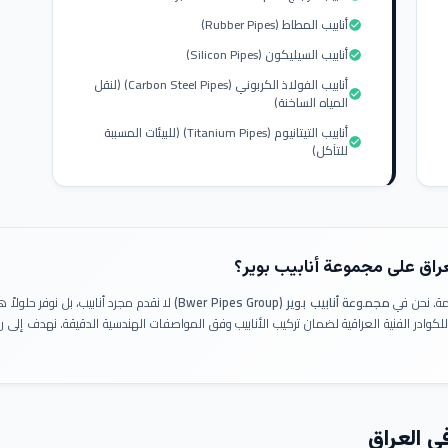
أنابيب المطاط (Rubber Pipes)
check_circle
أنابيب السيليكون (Silicon Pipes)
check_circle
أنابيب الفولاذ الكربوني (Carbon Steel Pipes) (لنقل
check_circle
المياه الساخنة)
أنابيب التيتانيوم (Titanium Pipes) (للبيئات المسببة
check_circle
للتآكل)
عراق على مجموعة أنابيب بوير؟
ومة. نحن في
مجموعة أنابيب بوير (Bwer Pipes Group)
لا نقدم مجرد أنابيب، بل نوفر حلولا
 للكوادر الفنية العراقية لضمان تركيب الأنابيب وفق المواصفات الهندسية الدقيقة. نهدف إلى