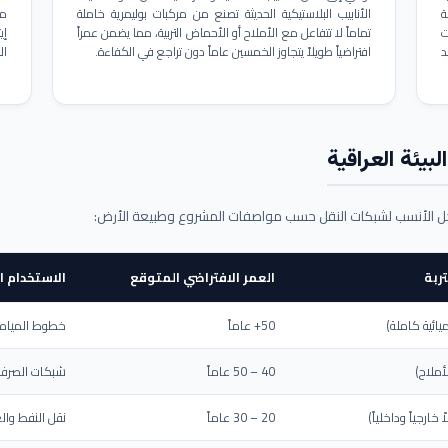
ة
الأنابيب البلاستيكية الحديثة تصنع من مركبات بوليمرية خاملة
مم
ت
تماماً لا تتفاعل مع الأملاح أو الأحماض التربية، مما يضمن عمراً
د
افتراضياً طويلاً يتجاوز الخمسين عاماً دون تراجع في الكفاءة.
ال
بيئة العراقية
حل الأنسب لشبكات النقل حسب مواصفات المشروع وطبيعة الأرض:
ربة
العمر الافتراضي المتوقع
الاستخدام ا
يائية كاملة)
50+ عاماً
خطوط المياه ا
أملاح)
40 – 50 عاماً
شبكات الصرف 
ارجياً وداخلياً)
20 – 30 عاماً
نقل النفط والغ