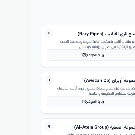
٣
 ناري للأنابيب (Nary Pipes)
م منتجات أنابيب بلاستيكية عالية الجودة ومطابقة لأحدث
عايير الإنشائية في العراق وإقليم كردستان.
زيارة الموقع
open_in_new
٦
عة أويزان (Awezan Co)
ة صناعية بارزة تقدم خدمات تصنيع وتوريد أنابيب البلاستيك
تنوعة للمشاريع الحكومية والخاصة.
زيارة الموقع
open_in_new
٩
عة العطية (Al-Ateia Group)