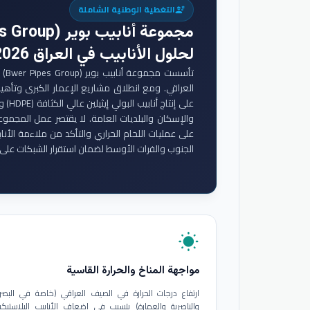
التغطية الوطنية الشاملة
engineering
مجموعة أنابيب بوير (Bwer Pipes Group)
لحلول الأنابيب في العراق 2026
تأس
والإسكان والبلديات العامة. لا يقتصر عمل المجموع
على عمليات اللحام الحراري والتأكد من ملاءمة الأنا
الجنوب والفرات الأوسط لضمان استقرار الشبكات على 
wb_sunny
مواجهة المناخ والحرارة القاسية
ارتفاع درجات الحرارة في الصيف العراقي (خاصة في البصر
والناصرية والعمارة) يتسبب في إضعاف الأنابيب البلاستيكي