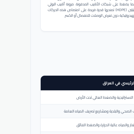
ا يضغط على شبكات الأنابيب المدفونة. مرونة أنابيب البولي
إيثيلين (HDPE) تمنحها قدرة فريدة على امتصاص هذه الحركات
هيدروليكية دون تعرض الوصلات للانفصال أو الكسر.
لرئيسي في العراق
لاستراتيجية والضغط العالي تحت الأرض
الصحي والبلدية ومشاريع تصريف المياه العامة
از والمياه عالية الحرارة والضغط الفائق