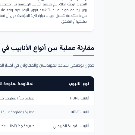
التجارية الرديئة. لذلك، يتم تصميم الأنابيب الهندسية في مجموع
بوير بإضافة مواد مثبتة للأشعة فوق البنفسجية ومعاملا
مرونة متقدمة لتتحمل درجات حرارة التربة المرتفعة دون أن تفق
صلابتها أو تتشقق.
مقارنة عملية بين أنواع الأنابيب في ال
جدول توضيحي يساعد المهندسين والمقاولين في اختيار ال
نوع الأنبوب
المقاومة لملوحة الت
أنابيب HDPE
ممتازة جداً (مقاومة كيم
أنابيب uPVC
ممتازة (مقاومة عالية لل
أنابيب الفولاذ الكربوني
ضعيفة جداً (تتطلب عطلاً خ