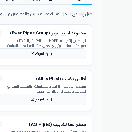
دليل إرشادي شامل لمساعدة المشترين والمقاولين في الوص
مجموعة أنابيب بوير (Bwer Pipes Group)
الرائدة في إنتاج أنابيب HDPE عالية الكثافة والـ uPVC
بمواصفات قياسية وتوزيع يغطي كافة المحافظات العراقية.
زيارة الموقع
open_in_new
أطلس بلاست (Atlas Plast)
متخصص في حلول الأنابيب والمستلزمات البلاستيكية للمشاريع
الصناعية وأنظمة الري والزراعة الحديثة.
زيارة الموقع
open_in_new
مصنع عطا للأنابيب (Ata Pipes)