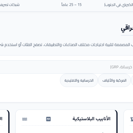
كبريتي في الجنوب)
15 – 25 عاماً
شبكات تصريف م
راقي
لمصممة لتلبية احتياجات مختلف الصناعات والتطبيقات. تصفح الفئات أو استخدم شريط
المركبة والألياف
الخرسانية والتقليدية
الأنابيب البلاستيكية
ال
water_pump
precision_ma