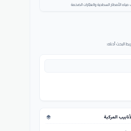
ياه الأمطار السطحية والعبّارات الضخمة
 البحث أدناه:
أنابيب المركبة
layers