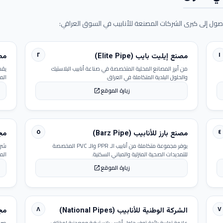
ول إلى كبرى الشركات المصنعة للأنابيب في السوق العراقي:
٢
١
مصنع إيليت بايب (Elite Pipe)
مصنع
من أبرز المصانع المحلية المتخصصة في صناعة أنابيب البلاستيك
يقد
والحلول البلدية المتكاملة في العراق.
الم
زيارة الموقع
open_in_new
٥
٤
مصنع بارز للأنابيب (Barz Pipe)
مجمو
يوفر مجموعة متكاملة من أنابيب الـ PPR والـ PVC المخصصة
شرك
للتمديدات الصحية المنزلية والمباني السكنية.
الم
زيارة الموقع
open_in_new
٨
٧
الشركة الوطنية للأنابيب (National Pipes)
مجمو