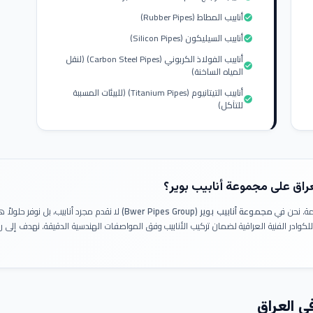
أنابيب المطاط (Rubber Pipes)
check_circle
أنابيب السيليكون (Silicon Pipes)
check_circle
أنابيب الفولاذ الكربوني (Carbon Steel Pipes) (لنقل
check_circle
المياه الساخنة)
أنابيب التيتانيوم (Titanium Pipes) (للبيئات المسببة
check_circle
للتآكل)
عراق على مجموعة أنابيب بوير؟
ومة. نحن في
مجموعة أنابيب بوير (Bwer Pipes Group)
لا نقدم مجرد أنابيب، بل نوفر حلولا
 للكوادر الفنية العراقية لضمان تركيب الأنابيب وفق المواصفات الهندسية الدقيقة. نهدف إلى