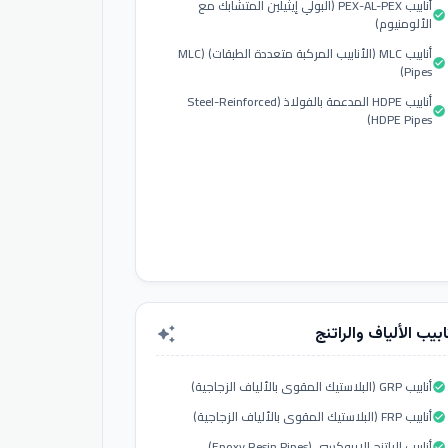
أنابيب PEX-AL-PEX (البولي إيثيلين المتشابك مع
check_circle
الألومنيوم)
أنابيب MLC (الأنابيب المركبة متعددة الطبقات) (MLC
check_circle
Pipes)
أنابيب HDPE المدعمة بالفولاذ (Steel-Reinforced
check_circle
HDPE Pipes)
ابيب الألياف والراتنج
auto_awesome
أنابيب GRP (البلاستيك المقوى بالألياف الزجاجية)
check_circle
أنابيب FRP (البلاستيك المقوى بالألياف الزجاجية)
check_circle
أنابيب الراتنج الإيبوكسي (Epoxy Resin Pipes)
check_circle