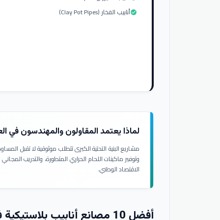
أنابيب الفخار (Clay Pot Pipes)
check_circle
لماذا يعتمد المقاولون والمهندسون في ال
مشاريع البنية التحتية الكبرى تتطلب موثوقية لا تقبل المسا
وتوفير ماكينات اللحام الحراري المتطورة، والتدريب المجاني
الاقتصاد الوطني.
أفضل 10 مصانع أنابيب بلاستيكية في العراق