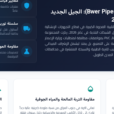
معايير قياس
shield
: الجيل الجديد
عاماً.
سلسلة توري
ست مجموعة أنابيب بوير (Bwer Pipes Group) لتلبية الفجوة الكبيرة في قطاع التجهيزات الإنشائية
local_shipping
أسطول نقل لو
العراقي. ومع انطلاق مشاريع الإعمار الكبرى وتأهيل الشبكات البلدية في عام 2026، ركزت المجموعة
بكافة المحافظات
على إنتاج أنابيب البولي إيثيلين عالي الكثافة (HDPE) والـ PVC بمواصفات مطابقة لمتطلبات وزارة الإعمار
ة على التصنيع، بل يمتد ليشمل الإشراف الميداني
مقاومة العوا
بيب للتربة الطينية والسبخة المنتشرة في محافظات
science
تصميمات مخصصة ل
المدى الطويل.
المرتفعة.
in
opacity
مقاومة التربة المالحة والمياه الجوفية
ال
ة
تعاني التربة في جنوب العراق من نسبة ملوحة كبريتية عالية جداً
طب
ة
تؤدي إلى تآكل الأنابيب المعدنية والخرسانية خلال سنوات قليلة.
ال