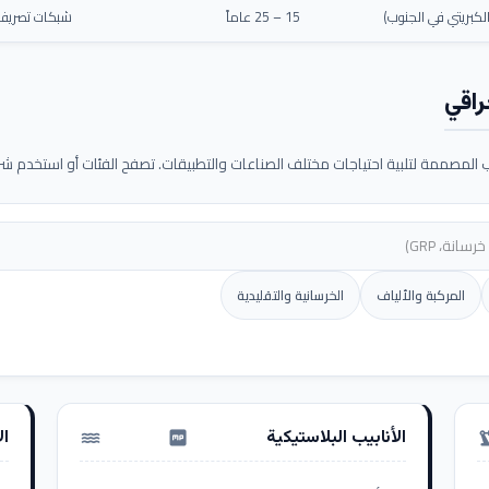
كبريتي في الجنوب)
15 – 25 عاماً
شبكات تصريف م
راقي
لمصممة لتلبية احتياجات مختلف الصناعات والتطبيقات. تصفح الفئات أو استخدم شريط
المركبة والألياف
الخرسانية والتقليدية
الأنابيب البلاستيكية
ال
water_pump
precision_ma