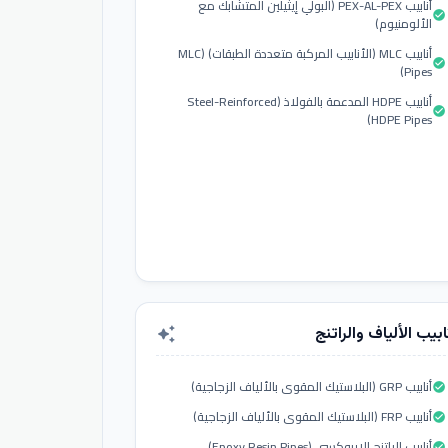
أنابيب PEX-AL-PEX (البولي إيثيلين المتشابك مع
check_circle
الألومنيوم)
أنابيب MLC (الأنابيب المركبة متعددة الطبقات) (MLC
check_circle
Pipes)
أنابيب HDPE المدعمة بالفولاذ (Steel-Reinforced
check_circle
HDPE Pipes)
ابيب الألياف والراتنج
auto_awesome
أنابيب GRP (البلاستيك المقوى بالألياف الزجاجية)
check_circle
أنابيب FRP (البلاستيك المقوى بالألياف الزجاجية)
check_circle
أنابيب الراتنج الإيبوكسي (Epoxy Resin Pipes)
check_circle