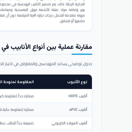
التجارية الرديئة. لذلك، يتم تصميم الأنابيب الهندسية في مجموع
بوير بإضافة مواد مثبتة للأشعة فوق البنفسجية ومعاملا
مرونة متقدمة لتتحمل درجات حرارة التربة المرتفعة دون أن تفق
صلابتها أو تتشقق.
مقارنة عملية بين أنواع الأنابيب في ال
جدول توضيحي يساعد المهندسين والمقاولين في اختيار ال
نوع الأنبوب
المقاومة لملوحة الت
أنابيب HDPE
ممتازة جداً (مقاومة كيم
أنابيب uPVC
ممتازة (مقاومة عالية لل
أنابيب الفولاذ الكربوني
ضعيفة جداً (تتطلب عطلاً خ