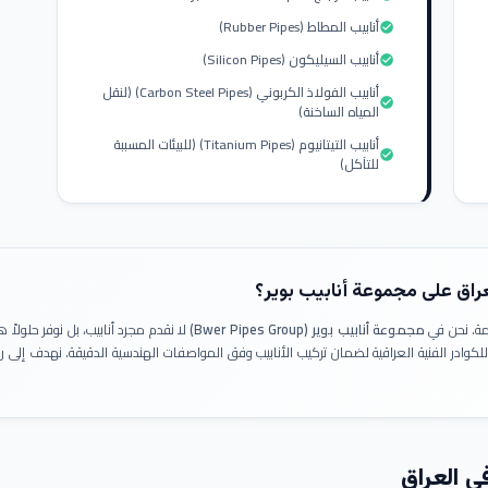
أنابيب المطاط (Rubber Pipes)
check_circle
أنابيب السيليكون (Silicon Pipes)
check_circle
أنابيب الفولاذ الكربوني (Carbon Steel Pipes) (لنقل
check_circle
المياه الساخنة)
أنابيب التيتانيوم (Titanium Pipes) (للبيئات المسببة
check_circle
للتآكل)
عراق على مجموعة أنابيب بوير؟
ومة. نحن في
مجموعة أنابيب بوير (Bwer Pipes Group)
لا نقدم مجرد أنابيب، بل نوفر حلولا
 للكوادر الفنية العراقية لضمان تركيب الأنابيب وفق المواصفات الهندسية الدقيقة. نهدف إلى