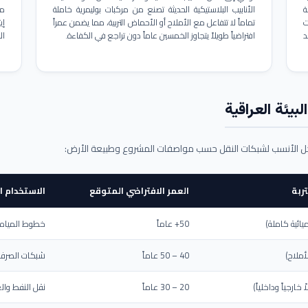
ة
الأنابيب البلاستيكية الحديثة تصنع من مركبات بوليمرية خاملة
مم
ت
تماماً لا تتفاعل مع الأملاح أو الأحماض التربية، مما يضمن عمراً
د
افتراضياً طويلاً يتجاوز الخمسين عاماً دون تراجع في الكفاءة.
ال
بيئة العراقية
حل الأنسب لشبكات النقل حسب مواصفات المشروع وطبيعة الأرض:
ربة
العمر الافتراضي المتوقع
الاستخدام ا
يائية كاملة)
50+ عاماً
خطوط المياه ا
أملاح)
40 – 50 عاماً
شبكات الصرف 
ارجياً وداخلياً)
20 – 30 عاماً
نقل النفط والغ