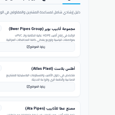
دليل إرشادي شامل لمساعدة المشترين والمقاولين في الوص
مجموعة أنابيب بوير (Bwer Pipes Group)
الرائدة في إنتاج أنابيب HDPE عالية الكثافة والـ uPVC
بمواصفات قياسية وتوزيع يغطي كافة المحافظات العراقية.
زيارة الموقع
open_in_new
أطلس بلاست (Atlas Plast)
متخصص في حلول الأنابيب والمستلزمات البلاستيكية للمشاريع
الصناعية وأنظمة الري والزراعة الحديثة.
زيارة الموقع
open_in_new
مصنع عطا للأنابيب (Ata Pipes)