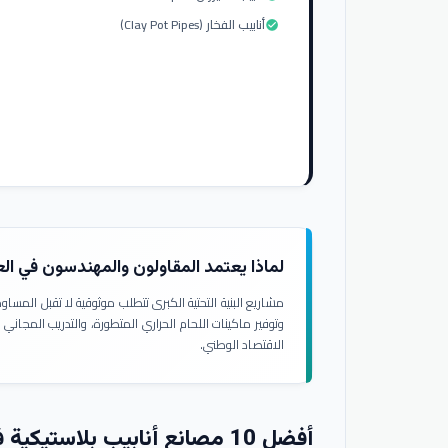
أنابيب الفخار (Clay Pot Pipes)
check_circle
لماذا يعتمد المقاولون والمهندسون في ال
مشاريع البنية التحتية الكبرى تتطلب موثوقية لا تقبل المسا
وتوفير ماكينات اللحام الحراري المتطورة، والتدريب المجاني
الاقتصاد الوطني.
أفضل 10 مصانع أنابيب بلاستيكية في العراق