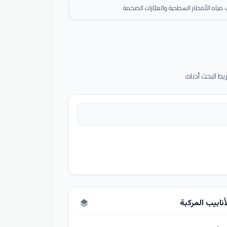
ياه الأمطار السطحية والعبّارات الضخمة
 البحث أدناه:
أنابيب المركبة
layers