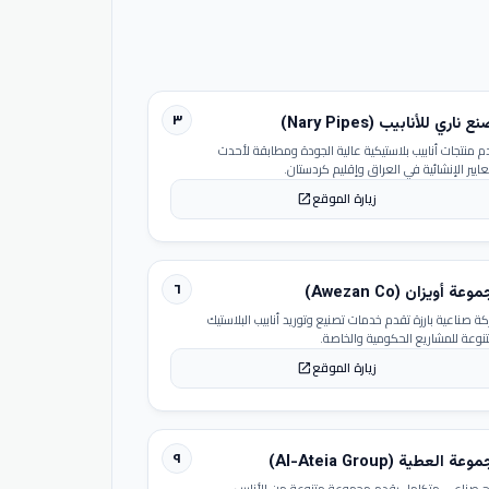
٣
 ناري للأنابيب (Nary Pipes)
م منتجات أنابيب بلاستيكية عالية الجودة ومطابقة لأحدث
عايير الإنشائية في العراق وإقليم كردستان.
زيارة الموقع
open_in_new
٦
عة أويزان (Awezan Co)
ة صناعية بارزة تقدم خدمات تصنيع وتوريد أنابيب البلاستيك
تنوعة للمشاريع الحكومية والخاصة.
زيارة الموقع
open_in_new
٩
عة العطية (Al-Ateia Group)