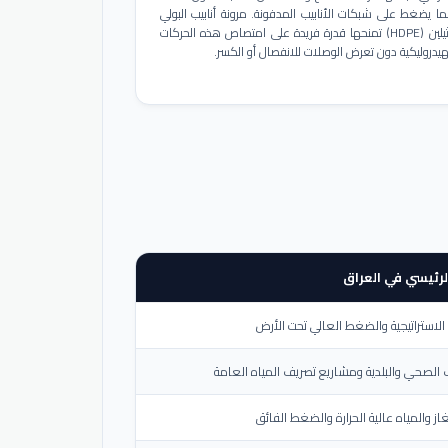
ا يضغط على شبكات الأنابيب المدفونة. مرونة أنابيب البولي
إيثيلين (HDPE) تمنحها قدرة فريدة على امتصاص هذه الحركات
هيدروليكية دون تعرض الوصلات للانفصال أو الكسر.
لرئيسي في العراق
لاستراتيجية والضغط العالي تحت الأرض
الصحي والبلدية ومشاريع تصريف المياه العامة
از والمياه عالية الحرارة والضغط الفائق