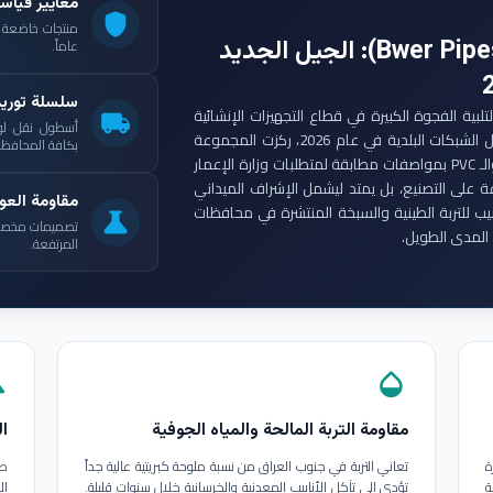
معايير قياس
shield
: الجيل الجديد
عاماً.
سلسلة توري
ست مجموعة أنابيب بوير (Bwer Pipes Group) لتلبية الفجوة الكبيرة في قطاع التجهيزات الإنشائية
local_shipping
أسطول نقل لو
العراقي. ومع انطلاق مشاريع الإعمار الكبرى وتأهيل الشبكات البلدية في عام 2026، ركزت المجموعة
بكافة المحافظات
على إنتاج أنابيب البولي إيثيلين عالي الكثافة (HDPE) والـ PVC بمواصفات مطابقة لمتطلبات وزارة الإعمار
ة على التصنيع، بل يمتد ليشمل الإشراف الميداني
مقاومة العوا
بيب للتربة الطينية والسبخة المنتشرة في محافظات
science
تصميمات مخصصة ل
المدى الطويل.
المرتفعة.
in
opacity
مقاومة التربة المالحة والمياه الجوفية
ال
ة
تعاني التربة في جنوب العراق من نسبة ملوحة كبريتية عالية جداً
طب
ة
تؤدي إلى تآكل الأنابيب المعدنية والخرسانية خلال سنوات قليلة.
ال