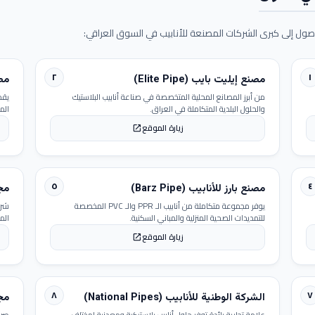
ول إلى كبرى الشركات المصنعة للأنابيب في السوق العراقي:
٢
١
مصنع إيليت بايب (Elite Pipe)
مصنع
من أبرز المصانع المحلية المتخصصة في صناعة أنابيب البلاستيك
يقد
والحلول البلدية المتكاملة في العراق.
الم
زيارة الموقع
open_in_new
٥
٤
مصنع بارز للأنابيب (Barz Pipe)
مجمو
يوفر مجموعة متكاملة من أنابيب الـ PPR والـ PVC المخصصة
شرك
للتمديدات الصحية المنزلية والمباني السكنية.
الم
زيارة الموقع
open_in_new
٨
٧
الشركة الوطنية للأنابيب (National Pipes)
مجمو