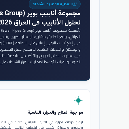
التغطية الوطنية الشاملة
engineering
مجموعة أنابيب بوير (Bwer Pipes Group)
لحلول الأنابيب في العراق 2026
تأس
والإسكان والبلديات العامة. لا يقتصر عمل المجموع
على عمليات اللحام الحراري والتأكد من ملاءمة الأنا
الجنوب والفرات الأوسط لضمان استقرار الشبكات على 
wb_sunny
مواجهة المناخ والحرارة القاسية
ارتفاع درجات الحرارة في الصيف العراقي (خاصة في البصر
والناصرية والعمارة) يتسبب في إضعاف الأنابيب البلاستيكي