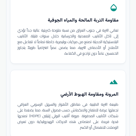
opacity
مقاومة التربة المالحة والمياه الجوفية
تعاني التربة في جنوب العراق من نسبة ملوحة كبريتية عالية جداً تؤدي
إلى تآكل الأنابيب المعدنية والخرسانية خلال سنوات قليلة. الأنابيب
البلاستيكية الحديثة تصنع من مركبات بوليمرية خاملة تماماً لا تتفاعل مع
الأملاح أو الأحماض التربية، مما يضمن عمراً افتراضياً طويلاً يتجاوز
الخمسين عاماً دون تراجع في الكفاءة.
terrain
المرونة ومقاومة الهبوط الأرضي
طبيعة التربة الطينية في مناطق الأهوار والسهل الرسوبي العراقي
تجعلها عرضة للانتفاخ والانكماش حسب فصول السنة، مما يضغط على
شبكات الأنابيب المدفونة. مرونة أنابيب البولي إيثيلين (HDPE) تمنحها
قدرة فريدة على امتصاص هذه الحركات الهيدروليكية دون تعرض
الوصلات للانفصال أو الكسر.