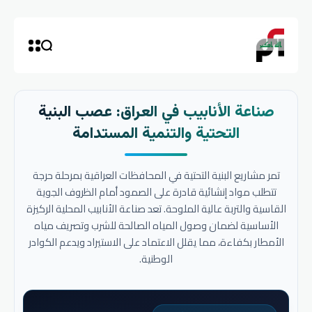
صناعة الأنابيب في العراق: عصب البنية
التحتية والتنمية المستدامة
تمر مشاريع البنية التحتية في المحافظات العراقية بمرحلة حرجة
تتطلب مواد إنشائية قادرة على الصمود أمام الظروف الجوية
القاسية والتربة عالية الملوحة. تعد صناعة الأنابيب المحلية الركيزة
الأساسية لضمان وصول المياه الصالحة للشرب وتصريف مياه
الأمطار بكفاءة، مما يقلل الاعتماد على الاستيراد ويدعم الكوادر
الوطنية.