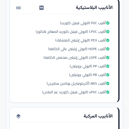
الأنابيب البلاستيكية
water_pump
أنابيب PVC (البولي فينيل كلوريد)
check_circle
أنابيب CPVC (البولي فينيل كلوريد المعالج بالكلور)
check_circle
أنابيب PEX (البولي إيثيلين المتشابك)
check_circle
أنابيب HDPE (البولي إيثيلين عالي الكثافة)
check_circle
أنابيب LDPE (البولي إيثيلين منخفض الكثافة)
check_circle
أنابيب PP (البولي بروبيلين)
check_circle
أنابيب PB (البولي بيوتيلين)
check_circle
أنابيب ABS (أكريلونيتريل بوتادين ستايرين)
check_circle
أنابيب uPVC (البولي فينيل كلوريد غير الملدن)
check_circle
الأنابيب المركبة
layers