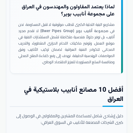
لماذا يعتمد المقاولون والمهندسون في العراق
على مجموعة أنابيب بوير؟
مشاريع البنية التحتية الكبرى تتطلب موثوقية لا تقبل المساومة. نحن
في
مجموعة أنابيب بوير (Bwer Pipes Group)
لا نقدم مجرد
أنابيب، بل نوفر حلولاً هندسية متكاملة تشمل الاستشارات الفنية في
موقع العمل، وتوفير ماكينات اللحام الحراري المتطورة، والتدريب
المجاني للكوادر الفنية العراقية لضمان تركيب الأنابيب وفق
المواصفات الهندسية الدقيقة. نهدف إلى رفع كفاءة المنتج المحلي
ومنافسة السلع المستوردة لتعزيز الاقتصاد الوطني.
أفضل 10 مصانع أنابيب بلاستيكية في
العراق
دليل إرشادي شامل لمساعدة المشترين والمقاولين في الوصول إلى
كبرى الشركات المصنعة للأنابيب في السوق العراقي: