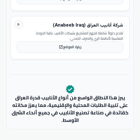
١٠
شركة أنابيب العراق (Anabeeb Iraq)
تقدم حلولاً شاملة لتجهيز المشاريع بشبكات الأنابيب عالية الجودة
المناسبة لأنظمة الري والصرف الصحي.
زيارة الموقع
open_in_new
verified
يبرز هذا النطاق الواسع من أنواع الأنابيب قدرة العراق
على تلبية الطلبات المحلية والإقليمية، مما يعزز مكانته
كقائدة في صناعة تصنيع الأنابيب في جميع أنحاء الشرق
الأوسط.