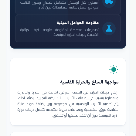
local_shipping
أسطول نقل لوجستي متكامل لضمان وصول الأنابيب
لمواقع العمل بكافة المحافظات دون تأخير.
مقاومة العوامل البيئية
science
تصميمات مخصصة لمقاومة ملوحة التربة العراقية
الشديدة ودرجات الحرارة المرتفعة.
wb_sunny
مواجهة المناخ والحرارة القاسية
ارتفاع درجات الحرارة في الصيف العراقي (خاصة في البصرة والناصرية
والعمارة) يتسبب في إضعاف الأنابيب البلاستيكية التجارية الرديئة. لذلك،
يتم تصميم الأنابيب الهندسية في مجموعة بوير بإضافة مواد مثبتة
للأشعة فوق البنفسجية ومعاملات مرونة متقدمة لتتحمل درجات حرارة
التربة المرتفعة دون أن تفقد صلابتها أو تتشقق.