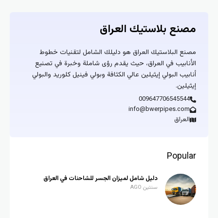
مصنع بلاستيك العراق
مصنع البلاستيك العراق هو دليلك الشامل لتقنيات خطوط
الأنابيب في العراق، حيث يقدم رؤى شاملة وخبرة في تصنيع
أنابيب البولي إيثيلين عالي الكثافة وبولي فينيل كلوريد والبولي
إيثيلين.
009647706545544
info@bwerpipes.com
العراق
Popular
دليل شامل لميزان الجسر للشاحنات في العراق
سنتين AGO