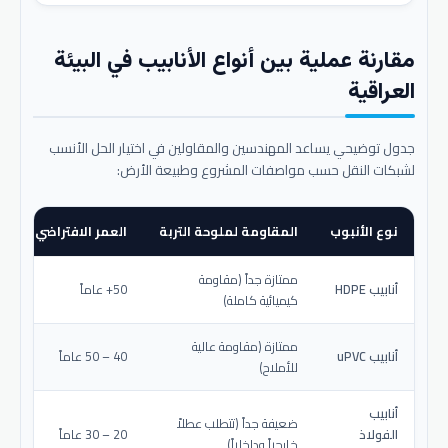
مقارنة عملية بين أنواع الأنابيب في البيئة
العراقية
جدول توضيحي يساعد المهندسين والمقاولين في اختيار الحل الأنسب
لشبكات النقل حسب مواصفات المشروع وطبيعة الأرض:
نوع الأنبوب
المقاومة لملوحة التربة
العمر الافتراضي المتو
ممتازة جداً (مقاومة
أنابيب HDPE
50+ عاماً
كيميائية كاملة)
ممتازة (مقاومة عالية
أنابيب uPVC
40 – 50 عاماً
للأملاح)
أنابيب
ضعيفة جداً (تتطلب عطلاً
الفولاذ
20 – 30 عاماً
خارجياً وداخلياً)