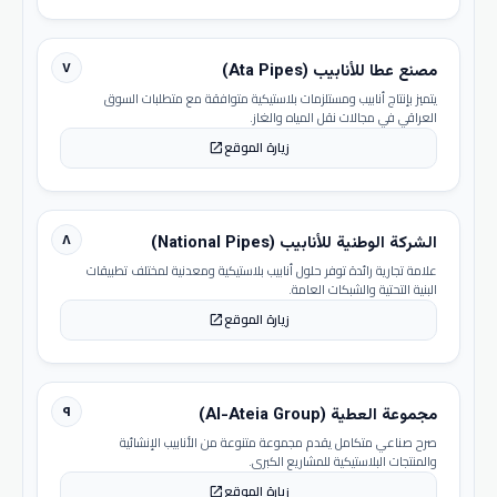
٧
مصنع عطا للأنابيب (Ata Pipes)
يتميز بإنتاج أنابيب ومستلزمات بلاستيكية متوافقة مع متطلبات السوق
العراقي في مجالات نقل المياه والغاز.
زيارة الموقع
open_in_new
٨
الشركة الوطنية للأنابيب (National Pipes)
علامة تجارية رائدة توفر حلول أنابيب بلاستيكية ومعدنية لمختلف تطبيقات
البنية التحتية والشبكات العامة.
زيارة الموقع
open_in_new
٩
مجموعة العطية (Al-Ateia Group)
صرح صناعي متكامل يقدم مجموعة متنوعة من الأنابيب الإنشائية
والمنتجات البلاستيكية للمشاريع الكبرى.
زيارة الموقع
open_in_new