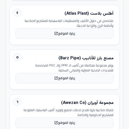
٤
أطلس بلاست (Atlas Plast)
متخصص في حلول الأنابيب والمستلزمات البلاستيكية للمشاريع الصناعية
وأنظمة الري والزراعة الحديثة.
زيارة الموقع
open_in_new
٥
مصنع بارز للأنابيب (Barz Pipe)
يوفر مجموعة متكاملة من أنابيب الـ PPR والـ PVC المخصصة
للتمديدات الصحية المنزلية والمباني السكنية.
زيارة الموقع
open_in_new
٦
مجموعة أويزان (Awezan Co)
شركة صناعية بارزة تقدم خدمات تصنيع وتوريد أنابيب البلاستيك المتنوعة
للمشاريع الحكومية والخاصة.
زيارة الموقع
open_in_new