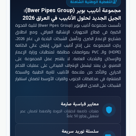
التغطية الوطنية الشاملة
engineering
مجموعة أنابيب بوير (Bwer Pipes Group)
:
الجيل الجديد لحلول الأنابيب في العراق 2026
تأسست مجموعة أنابيب بوير (Bwer Pipes Group) لتلبية الفجوة
الكبيرة في قطاع التجهيزات الإنشائية العراقي. ومع انطلاق
مشاريع الإعمار الكبرى وتأهيل الشبكات البلدية في عام 2026،
ركزت المجموعة على إنتاج أنابيب البولي إيثيلين عالي الكثافة
(HDPE) والـ PVC بمواصفات مطابقة لمتطلبات وزارة الإعمار
والإسكان والبلديات العامة. لا يقتصر عمل المجموعة على
التصنيع، بل يمتد ليشمل الإشراف الميداني على عمليات اللحام
الحراري والتأكد من ملاءمة الأنابيب للتربة الطينية والسبخة
المنتشرة في محافظات الجنوب والفرات الأوسط لضمان استقرار
الشبكات على المدى الطويل.
معايير قياسية صارمة
shield
منتجات خاضعة لاختبارات الجودة والضغط لضمان عمر
تشغيلي يتجاوز 50 عاماً.
سلسلة توريد سريعة