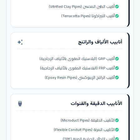
أنابيب الطين المحسن (Vitrified Clay Pipes)
check_circle
أنابيب التيراكوتا (Terracotta Pipes)
check_circle
أنابيب الألياف والراتنج
auto_awesome
أنابيب GRP (البلاستيك المقوى بالألياف الزجاجية)
check_circle
أنابيب FRP (البلاستيك المقوى بالألياف الزجاجية)
check_circle
أنابيب الراتنج الإيبوكسي (Epoxy Resin Pipes)
check_circle
الأنابيب الدقيقة والقنوات
settings_input_hdmi
الأنابيب الدقيقة (Microduct Pipes)
check_circle
الأنابيب المرنة (Flexible Conduit Pipes)
check_circle
أنابيب اللدائن الحرارية المرنة (TPE)
check_circle