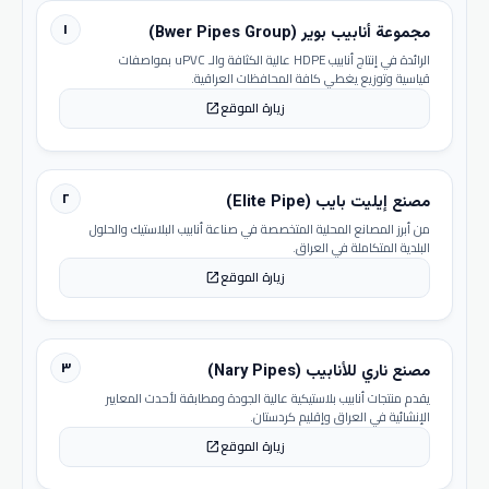
١
مجموعة أنابيب بوير (Bwer Pipes Group)
الرائدة في إنتاج أنابيب HDPE عالية الكثافة والـ uPVC بمواصفات
قياسية وتوزيع يغطي كافة المحافظات العراقية.
زيارة الموقع
open_in_new
٢
مصنع إيليت بايب (Elite Pipe)
من أبرز المصانع المحلية المتخصصة في صناعة أنابيب البلاستيك والحلول
البلدية المتكاملة في العراق.
زيارة الموقع
open_in_new
٣
مصنع ناري للأنابيب (Nary Pipes)
يقدم منتجات أنابيب بلاستيكية عالية الجودة ومطابقة لأحدث المعايير
الإنشائية في العراق وإقليم كردستان.
زيارة الموقع
open_in_new