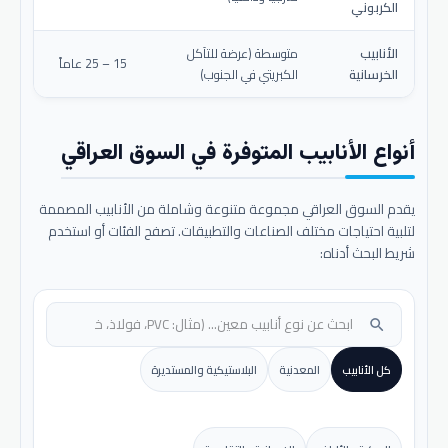
الكربوني
الأنابيب
متوسطة (عرضة للتآكل
15 – 25 عاماً
الخرسانية
الكبريتي في الجنوب)
أنواع الأنابيب المتوفرة في السوق العراقي
يقدم السوق العراقي مجموعة متنوعة وشاملة من الأنابيب المصممة
لتلبية احتياجات مختلف الصناعات والتطبيقات. تصفح الفئات أو استخدم
شريط البحث أدناه:
search
كل الأنابيب
المعدنية
البلاستيكية والمستديرة