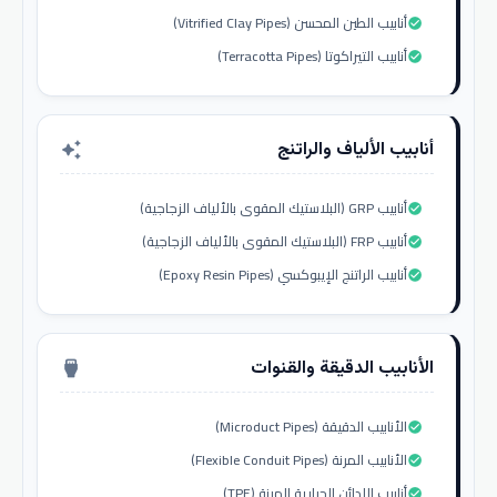
أنابيب الطين المحسن (Vitrified Clay Pipes)
check_circle
أنابيب التيراكوتا (Terracotta Pipes)
check_circle
أنابيب الألياف والراتنج
auto_awesome
أنابيب GRP (البلاستيك المقوى بالألياف الزجاجية)
check_circle
أنابيب FRP (البلاستيك المقوى بالألياف الزجاجية)
check_circle
أنابيب الراتنج الإيبوكسي (Epoxy Resin Pipes)
check_circle
الأنابيب الدقيقة والقنوات
settings_input_hdmi
الأنابيب الدقيقة (Microduct Pipes)
check_circle
الأنابيب المرنة (Flexible Conduit Pipes)
check_circle
أنابيب اللدائن الحرارية المرنة (TPE)
check_circle