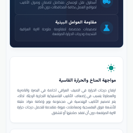
local_shipping
أسطول نقل لوجستي متكامل لضمان وصول الأنابيب
لمواقع العمل بكافة المحافظات دون تأخير.
مقاومة العوامل البيئية
science
تصميمات مخصصة لمقاومة ملوحة التربة العراقية
الشديدة ودرجات الحرارة المرتفعة.
wb_sunny
مواجهة المناخ والحرارة القاسية
ارتفاع درجات الحرارة في الصيف العراقي (خاصة في البصرة والناصرية
والعمارة) يتسبب في إضعاف الأنابيب البلاستيكية التجارية الرديئة. لذلك،
يتم تصميم الأنابيب الهندسية في مجموعة بوير بإضافة مواد مثبتة
للأشعة فوق البنفسجية ومعاملات مرونة متقدمة لتتحمل درجات حرارة
التربة المرتفعة دون أن تفقد صلابتها أو تتشقق.