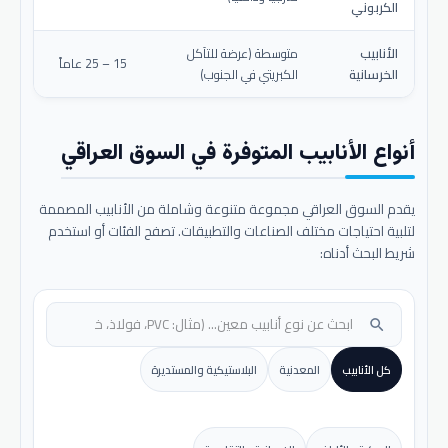
الكربوني
الأنابيب
متوسطة (عرضة للتآكل
15 – 25 عاماً
الخرسانية
الكبريتي في الجنوب)
أنواع الأنابيب المتوفرة في السوق العراقي
يقدم السوق العراقي مجموعة متنوعة وشاملة من الأنابيب المصممة
لتلبية احتياجات مختلف الصناعات والتطبيقات. تصفح الفئات أو استخدم
شريط البحث أدناه:
search
كل الأنابيب
المعدنية
البلاستيكية والمستديرة