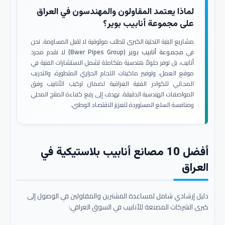
لماذا يعتمد المقاولون والمهندسون في العراق
على مجموعة أنابيب بوير؟
مشاريع البنية التحتية الكبرى تتطلب موثوقية لا تقبل المساومة. نحن
في
مجموعة أنابيب بوير (Bwer Pipes Group)
لا نقدم مجرد
أنابيب، بل نوفر حلولاً هندسية متكاملة تشمل الاستشارات الفنية في
موقع العمل، وتوفير ماكينات اللحام الحراري المتطورة، والتدريب
المجاني للكوادر الفنية العراقية لضمان تركيب الأنابيب وفق
المواصفات الهندسية الدقيقة. نهدف إلى رفع كفاءة المنتج المحلي
ومنافسة السلع المستوردة لتعزيز الاقتصاد الوطني.
أفضل 10 مصانع أنابيب بلاستيكية في
العراق
دليل إرشادي شامل لمساعدة المشترين والمقاولين في الوصول إلى
كبرى الشركات المصنعة للأنابيب في السوق العراقي: