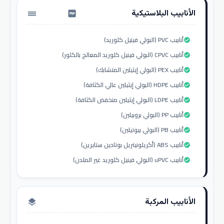
الأنابيب البلاستيكية
water_pump
أنابيب PVC (البولي فينيل كلوريد)
check_circle
أنابيب CPVC (البولي فينيل كلوريد المعالج بالكلور)
check_circle
أنابيب PEX (البولي إيثيلين المتشابك)
check_circle
أنابيب HDPE (البولي إيثيلين عالي الكثافة)
check_circle
أنابيب LDPE (البولي إيثيلين منخفض الكثافة)
check_circle
أنابيب PP (البولي بروبيلين)
check_circle
أنابيب PB (البولي بيوتيلين)
check_circle
أنابيب ABS (أكريلونيتريل بوتادين ستايرين)
check_circle
أنابيب uPVC (البولي فينيل كلوريد غير الملدن)
check_circle
الأنابيب المركبة
layers