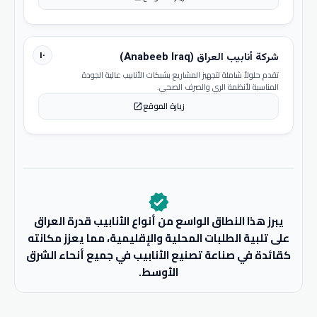
١٠
شركة أنابيب العراق (Anabeeb Iraq)
تقدم حلولاً شاملة لتجهيز المشاريع بشبكات الأنابيب عالية الجودة
المناسبة لأنظمة الري والصرف الصحي.
زيارة الموقع
open_in_new
verified
يبرز هذا النطاق الواسع من أنواع الأنابيب قدرة العراق
على تلبية الطلبات المحلية والإقليمية، مما يعزز مكانته
كقائدة في صناعة تصنيع الأنابيب في جميع أنحاء الشرق
الأوسط.