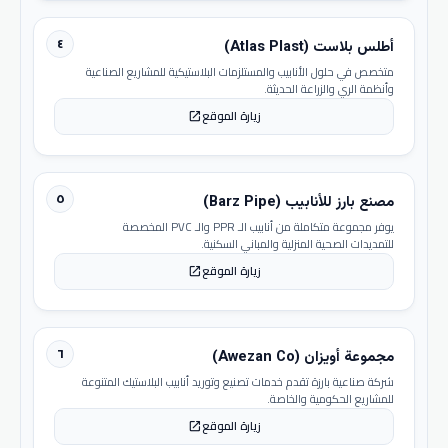
٤
أطلس بلاست (Atlas Plast)
متخصص في حلول الأنابيب والمستلزمات البلاستيكية للمشاريع الصناعية
وأنظمة الري والزراعة الحديثة.
زيارة الموقع
open_in_new
٥
مصنع بارز للأنابيب (Barz Pipe)
يوفر مجموعة متكاملة من أنابيب الـ PPR والـ PVC المخصصة
للتمديدات الصحية المنزلية والمباني السكنية.
زيارة الموقع
open_in_new
٦
مجموعة أويزان (Awezan Co)
شركة صناعية بارزة تقدم خدمات تصنيع وتوريد أنابيب البلاستيك المتنوعة
للمشاريع الحكومية والخاصة.
زيارة الموقع
open_in_new