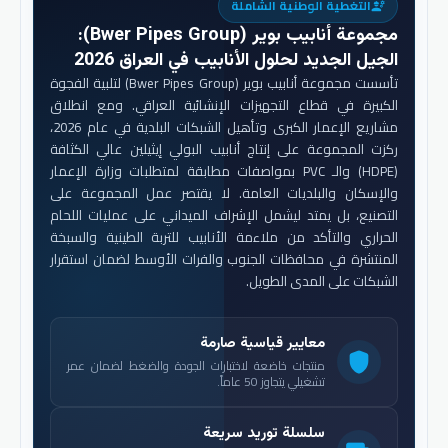
التغطية الوطنية الشاملة
engineering
مجموعة أنابيب بوير (Bwer Pipes Group)
:
الجيل الجديد لحلول الأنابيب في العراق 2026
تأسست مجموعة أنابيب بوير (Bwer Pipes Group) لتلبية الفجوة
الكبيرة في قطاع التجهيزات الإنشائية العراقي. ومع انطلاق
مشاريع الإعمار الكبرى وتأهيل الشبكات البلدية في عام 2026،
ركزت المجموعة على إنتاج أنابيب البولي إيثيلين عالي الكثافة
(HDPE) والـ PVC بمواصفات مطابقة لمتطلبات وزارة الإعمار
والإسكان والبلديات العامة. لا يقتصر عمل المجموعة على
التصنيع، بل يمتد ليشمل الإشراف الميداني على عمليات اللحام
الحراري والتأكد من ملاءمة الأنابيب للتربة الطينية والسبخة
المنتشرة في محافظات الجنوب والفرات الأوسط لضمان استقرار
الشبكات على المدى الطويل.
معايير قياسية صارمة
shield
منتجات خاضعة لاختبارات الجودة والضغط لضمان عمر
تشغيلي يتجاوز 50 عاماً.
سلسلة توريد سريعة