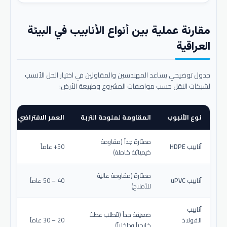
مقارنة عملية بين أنواع الأنابيب في البيئة
العراقية
جدول توضيحي يساعد المهندسين والمقاولين في اختيار الحل الأنسب
لشبكات النقل حسب مواصفات المشروع وطبيعة الأرض:
نوع الأنبوب
المقاومة لملوحة التربة
العمر الافتراضي المتو
ممتازة جداً (مقاومة
أنابيب HDPE
50+ عاماً
كيميائية كاملة)
ممتازة (مقاومة عالية
أنابيب uPVC
40 – 50 عاماً
للأملاح)
أنابيب
ضعيفة جداً (تتطلب عطلاً
الفولاذ
20 – 30 عاماً
خارجياً وداخلياً)