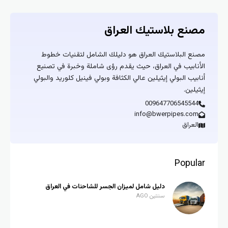
مصنع بلاستيك العراق
مصنع البلاستيك العراق هو دليلك الشامل لتقنيات خطوط
الأنابيب في العراق، حيث يقدم رؤى شاملة وخبرة في تصنيع
أنابيب البولي إيثيلين عالي الكثافة وبولي فينيل كلوريد والبولي
إيثيلين.
009647706545544
info@bwerpipes.com
العراق
Popular
دليل شامل لميزان الجسر للشاحنات في العراق
سنتين AGO