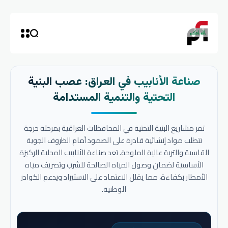
صناعة الأنابيب في العراق: عصب البنية
التحتية والتنمية المستدامة
تمر مشاريع البنية التحتية في المحافظات العراقية بمرحلة حرجة
تتطلب مواد إنشائية قادرة على الصمود أمام الظروف الجوية
القاسية والتربة عالية الملوحة. تعد صناعة الأنابيب المحلية الركيزة
الأساسية لضمان وصول المياه الصالحة للشرب وتصريف مياه
الأمطار بكفاءة، مما يقلل الاعتماد على الاستيراد ويدعم الكوادر
الوطنية.