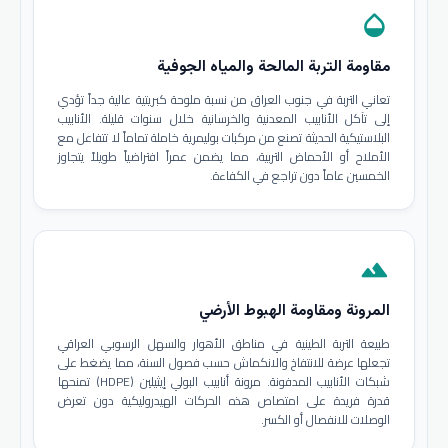
opacity
مقاومة التربة المالحة والمياه الجوفية
تعاني التربة في جنوب العراق من نسبة ملوحة كبريتية عالية جداً تؤدي
إلى تآكل الأنابيب المعدنية والخرسانية خلال سنوات قليلة. الأنابيب
البلاستيكية الحديثة تصنع من مركبات بوليمرية خاملة تماماً لا تتفاعل مع
الأملاح أو الأحماض التربية، مما يضمن عمراً افتراضياً طويلاً يتجاوز
الخمسين عاماً دون تراجع في الكفاءة.
terrain
المرونة ومقاومة الهبوط الأرضي
طبيعة التربة الطينية في مناطق الأهوار والسهل الرسوبي العراقي
تجعلها عرضة للانتفاخ والانكماش حسب فصول السنة، مما يضغط على
شبكات الأنابيب المدفونة. مرونة أنابيب البولي إيثيلين (HDPE) تمنحها
قدرة فريدة على امتصاص هذه الحركات الهيدروليكية دون تعرض
الوصلات للانفصال أو الكسر.