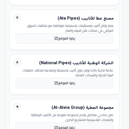
٧
مصنع عطا للأنابيب (Ata Pipes)
يتميز بإنتاج أنابيب ومستلزمات بلاستيكية متوافقة مع متطلبات السوق
العراقي في مجالات نقل المياه والغاز.
زيارة الموقع
open_in_new
٨
الشركة الوطنية للأنابيب (National Pipes)
علامة تجارية رائدة توفر حلول أنابيب بلاستيكية ومعدنية لمختلف تطبيقات
البنية التحتية والشبكات العامة.
زيارة الموقع
open_in_new
٩
مجموعة العطية (Al-Ateia Group)
صرح صناعي متكامل يقدم مجموعة متنوعة من الأنابيب الإنشائية
والمنتجات البلاستيكية للمشاريع الكبرى.
زيارة الموقع
open_in_new