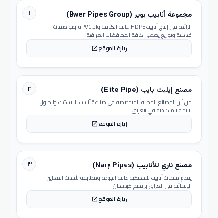
١
مجموعة أنابيب بوير (Bwer Pipes Group)
الرائدة في إنتاج أنابيب HDPE عالية الكثافة والـ uPVC بمواصفات
قياسية وتوزيع يغطي كافة المحافظات العراقية.
زيارة الموقع
open_in_new
٢
مصنع إيليت بايب (Elite Pipe)
من أبرز المصانع المحلية المتخصصة في صناعة أنابيب البلاستيك والحلول
البلدية المتكاملة في العراق.
زيارة الموقع
open_in_new
٣
مصنع ناري للأنابيب (Nary Pipes)
يقدم منتجات أنابيب بلاستيكية عالية الجودة ومطابقة لأحدث المعايير
الإنشائية في العراق وإقليم كردستان.
زيارة الموقع
open_in_new