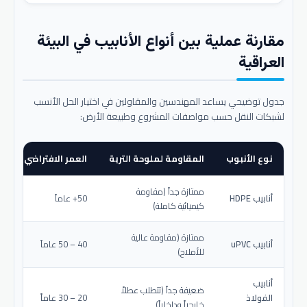
مقارنة عملية بين أنواع الأنابيب في البيئة
العراقية
جدول توضيحي يساعد المهندسين والمقاولين في اختيار الحل الأنسب
لشبكات النقل حسب مواصفات المشروع وطبيعة الأرض:
نوع الأنبوب
المقاومة لملوحة التربة
العمر الافتراضي المتو
ممتازة جداً (مقاومة
أنابيب HDPE
50+ عاماً
كيميائية كاملة)
ممتازة (مقاومة عالية
أنابيب uPVC
40 – 50 عاماً
للأملاح)
أنابيب
ضعيفة جداً (تتطلب عطلاً
الفولاذ
20 – 30 عاماً
خارجياً وداخلياً)