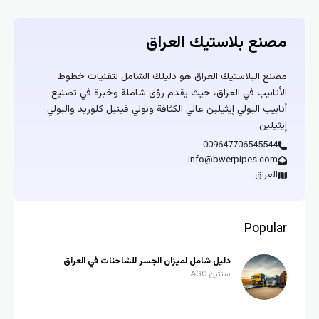
مصنع بلاستيك العراق
مصنع البلاستيك العراق هو دليلك الشامل لتقنيات خطوط
الأنابيب في العراق، حيث يقدم رؤى شاملة وخبرة في تصنيع
أنابيب البولي إيثيلين عالي الكثافة وبولي فينيل كلوريد والبولي
إيثيلين.
009647706545544
info@bwerpipes.com
العراق
Popular
دليل شامل لميزان الجسر للشاحنات في العراق
سنتين AGO