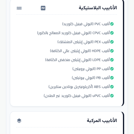
الأنابيب البلاستيكية
water_pump
أنابيب PVC (البولي فينيل كلوريد)
check_circle
أنابيب CPVC (البولي فينيل كلوريد المعالج بالكلور)
check_circle
أنابيب PEX (البولي إيثيلين المتشابك)
check_circle
أنابيب HDPE (البولي إيثيلين عالي الكثافة)
check_circle
أنابيب LDPE (البولي إيثيلين منخفض الكثافة)
check_circle
أنابيب PP (البولي بروبيلين)
check_circle
أنابيب PB (البولي بيوتيلين)
check_circle
أنابيب ABS (أكريلونيتريل بوتادين ستايرين)
check_circle
أنابيب uPVC (البولي فينيل كلوريد غير الملدن)
check_circle
الأنابيب المركبة
layers