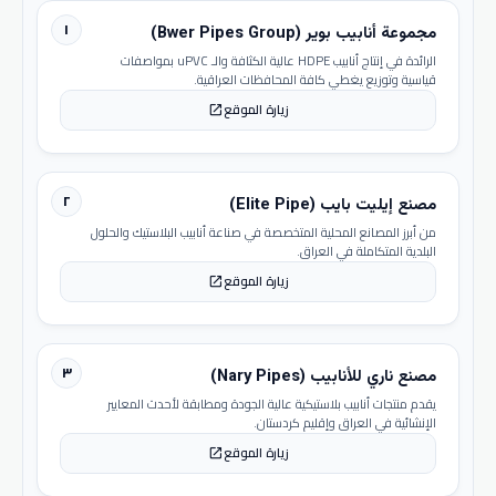
١
مجموعة أنابيب بوير (Bwer Pipes Group)
الرائدة في إنتاج أنابيب HDPE عالية الكثافة والـ uPVC بمواصفات
قياسية وتوزيع يغطي كافة المحافظات العراقية.
زيارة الموقع
open_in_new
٢
مصنع إيليت بايب (Elite Pipe)
من أبرز المصانع المحلية المتخصصة في صناعة أنابيب البلاستيك والحلول
البلدية المتكاملة في العراق.
زيارة الموقع
open_in_new
٣
مصنع ناري للأنابيب (Nary Pipes)
يقدم منتجات أنابيب بلاستيكية عالية الجودة ومطابقة لأحدث المعايير
الإنشائية في العراق وإقليم كردستان.
زيارة الموقع
open_in_new