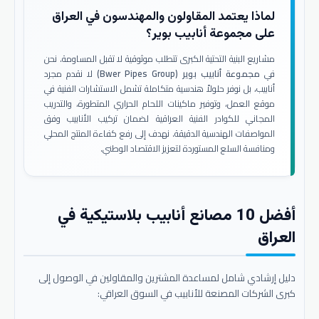
لماذا يعتمد المقاولون والمهندسون في العراق
على مجموعة أنابيب بوير؟
مشاريع البنية التحتية الكبرى تتطلب موثوقية لا تقبل المساومة. نحن
في
مجموعة أنابيب بوير (Bwer Pipes Group)
لا نقدم مجرد
أنابيب، بل نوفر حلولاً هندسية متكاملة تشمل الاستشارات الفنية في
موقع العمل، وتوفير ماكينات اللحام الحراري المتطورة، والتدريب
المجاني للكوادر الفنية العراقية لضمان تركيب الأنابيب وفق
المواصفات الهندسية الدقيقة. نهدف إلى رفع كفاءة المنتج المحلي
ومنافسة السلع المستوردة لتعزيز الاقتصاد الوطني.
أفضل 10 مصانع أنابيب بلاستيكية في
العراق
دليل إرشادي شامل لمساعدة المشترين والمقاولين في الوصول إلى
كبرى الشركات المصنعة للأنابيب في السوق العراقي: