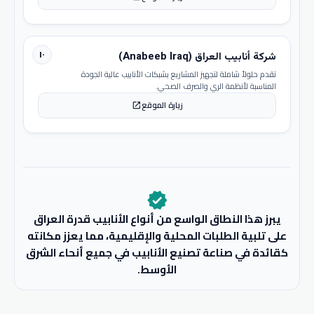
١٠
شركة أنابيب العراق (Anabeeb Iraq)
تقدم حلولاً شاملة لتجهيز المشاريع بشبكات الأنابيب عالية الجودة
المناسبة لأنظمة الري والصرف الصحي.
زيارة الموقع
open_in_new
verified
يبرز هذا النطاق الواسع من أنواع الأنابيب قدرة العراق
على تلبية الطلبات المحلية والإقليمية، مما يعزز مكانته
كقائدة في صناعة تصنيع الأنابيب في جميع أنحاء الشرق
الأوسط.