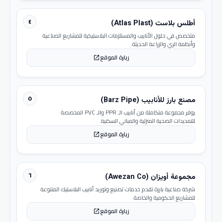
٤
أطلس بلاست (Atlas Plast)
متخصص في حلول الأنابيب والمستلزمات البلاستيكية للمشاريع الصناعية
وأنظمة الري والزراعة الحديثة.
زيارة الموقع
open_in_new
٥
مصنع بارز للأنابيب (Barz Pipe)
يوفر مجموعة متكاملة من أنابيب الـ PPR والـ PVC المخصصة
للتمديدات الصحية المنزلية والمباني السكنية.
زيارة الموقع
open_in_new
٦
مجموعة أويزان (Awezan Co)
شركة صناعية بارزة تقدم خدمات تصنيع وتوريد أنابيب البلاستيك المتنوعة
للمشاريع الحكومية والخاصة.
زيارة الموقع
open_in_new