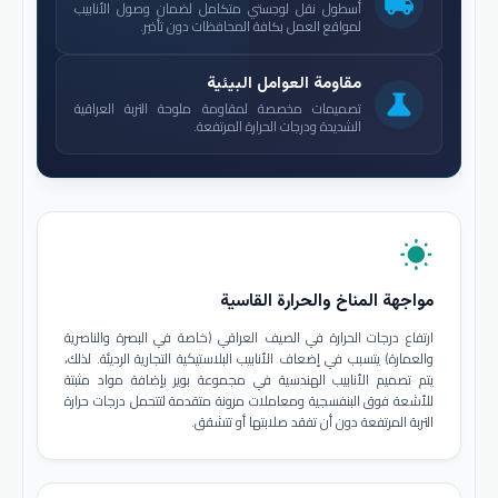
local_shipping
أسطول نقل لوجستي متكامل لضمان وصول الأنابيب
لمواقع العمل بكافة المحافظات دون تأخير.
مقاومة العوامل البيئية
science
تصميمات مخصصة لمقاومة ملوحة التربة العراقية
الشديدة ودرجات الحرارة المرتفعة.
wb_sunny
مواجهة المناخ والحرارة القاسية
ارتفاع درجات الحرارة في الصيف العراقي (خاصة في البصرة والناصرية
والعمارة) يتسبب في إضعاف الأنابيب البلاستيكية التجارية الرديئة. لذلك،
يتم تصميم الأنابيب الهندسية في مجموعة بوير بإضافة مواد مثبتة
للأشعة فوق البنفسجية ومعاملات مرونة متقدمة لتتحمل درجات حرارة
التربة المرتفعة دون أن تفقد صلابتها أو تتشقق.