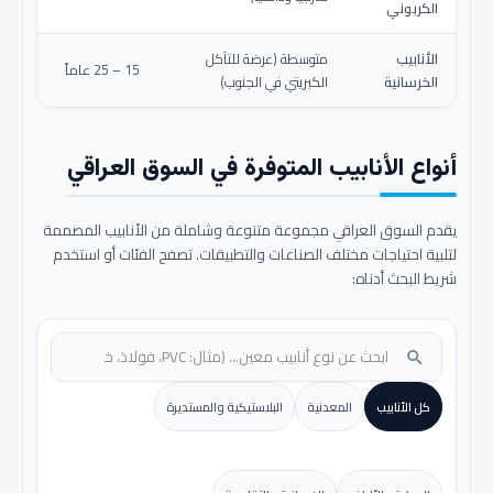
الكربوني
الأنابيب
متوسطة (عرضة للتآكل
15 – 25 عاماً
الخرسانية
الكبريتي في الجنوب)
أنواع الأنابيب المتوفرة في السوق العراقي
يقدم السوق العراقي مجموعة متنوعة وشاملة من الأنابيب المصممة
لتلبية احتياجات مختلف الصناعات والتطبيقات. تصفح الفئات أو استخدم
شريط البحث أدناه:
search
كل الأنابيب
المعدنية
البلاستيكية والمستديرة