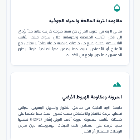
opacity
مقاومة التربة المالحة والمياه الجوفية
تعاني التربة في جنوب العراق من نسبة ملوحة كبريتية عالية جداً تؤدي
إلى تآكل الأنابيب المعدنية والخرسانية خلال سنوات قليلة. الأنابيب
البلاستيكية الحديثة تصنع من مركبات بوليمرية خاملة تماماً لا تتفاعل مع
الأملاح أو الأحماض التربية، مما يضمن عمراً افتراضياً طويلاً يتجاوز
الخمسين عاماً دون تراجع في الكفاءة.
terrain
المرونة ومقاومة الهبوط الأرضي
طبيعة التربة الطينية في مناطق الأهوار والسهل الرسوبي العراقي
تجعلها عرضة للانتفاخ والانكماش حسب فصول السنة، مما يضغط على
شبكات الأنابيب المدفونة. مرونة أنابيب البولي إيثيلين (HDPE) تمنحها
قدرة فريدة على امتصاص هذه الحركات الهيدروليكية دون تعرض
الوصلات للانفصال أو الكسر.