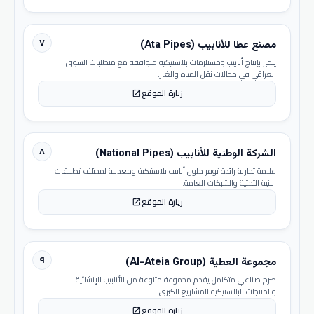
٧
مصنع عطا للأنابيب (Ata Pipes)
يتميز بإنتاج أنابيب ومستلزمات بلاستيكية متوافقة مع متطلبات السوق
العراقي في مجالات نقل المياه والغاز.
زيارة الموقع
open_in_new
٨
الشركة الوطنية للأنابيب (National Pipes)
علامة تجارية رائدة توفر حلول أنابيب بلاستيكية ومعدنية لمختلف تطبيقات
البنية التحتية والشبكات العامة.
زيارة الموقع
open_in_new
٩
مجموعة العطية (Al-Ateia Group)
صرح صناعي متكامل يقدم مجموعة متنوعة من الأنابيب الإنشائية
والمنتجات البلاستيكية للمشاريع الكبرى.
زيارة الموقع
open_in_new