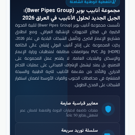
التغطية الوطنية الشاملة
engineering
مجموعة أنابيب بوير (Bwer Pipes Group)
:
الجيل الجديد لحلول الأنابيب في العراق 2026
تأسست مجموعة أنابيب بوير (Bwer Pipes Group) لتلبية الفجوة
الكبيرة في قطاع التجهيزات الإنشائية العراقي. ومع انطلاق
مشاريع الإعمار الكبرى وتأهيل الشبكات البلدية في عام 2026،
ركزت المجموعة على إنتاج أنابيب البولي إيثيلين عالي الكثافة
(HDPE) والـ PVC بمواصفات مطابقة لمتطلبات وزارة الإعمار
والإسكان والبلديات العامة. لا يقتصر عمل المجموعة على
التصنيع، بل يمتد ليشمل الإشراف الميداني على عمليات اللحام
الحراري والتأكد من ملاءمة الأنابيب للتربة الطينية والسبخة
المنتشرة في محافظات الجنوب والفرات الأوسط لضمان استقرار
الشبكات على المدى الطويل.
معايير قياسية صارمة
shield
منتجات خاضعة لاختبارات الجودة والضغط لضمان عمر
تشغيلي يتجاوز 50 عاماً.
سلسلة توريد سريعة