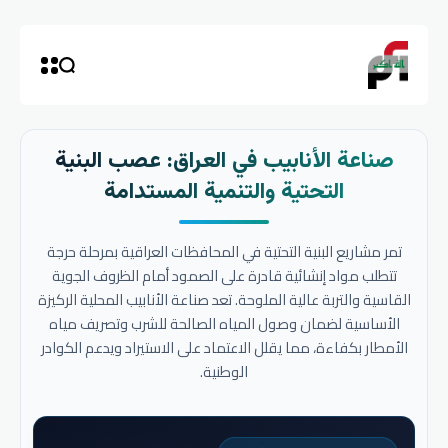
صناعة الأنابيب في العراق: عصب البنية
التحتية والتنمية المستدامة
تمر مشاريع البنية التحتية في المحافظات العراقية بمرحلة حرجة
تتطلب مواد إنشائية قادرة على الصمود أمام الظروف الجوية
القاسية والتربة عالية الملوحة. تعد صناعة الأنابيب المحلية الركيزة
الأساسية لضمان وصول المياه الصالحة للشرب وتصريف مياه
الأمطار بكفاءة، مما يقلل الاعتماد على الاستيراد ويدعم الكوادر
الوطنية.