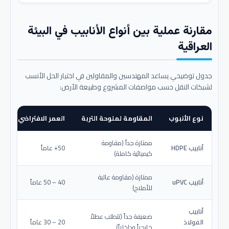
مقارنة عملية بين أنواع الأنابيب في البيئة
العراقية
جدول توضيحي يساعد المهندسين والمقاولين في اختيار الحل الأنسب
لشبكات النقل حسب مواصفات المشروع وطبيعة الأرض:
نوع الأنبوب
المقاومة لملوحة التربة
العمر الافتراضي المتو
ممتازة جداً (مقاومة
أنابيب HDPE
50+ عاماً
كيميائية كاملة)
ممتازة (مقاومة عالية
أنابيب uPVC
40 – 50 عاماً
للأملاح)
أنابيب
ضعيفة جداً (تتطلب عطلاً
الفولاذ
20 – 30 عاماً
خارجياً وداخلياً)