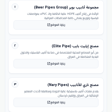
١
مجموعة أنابيب بوير (Bwer Pipes Group)
الرائدة في إنتاج أنابيب HDPE عالية الكثافة والـ uPVC بمواصفات
قياسية وتوزيع يغطي كافة المحافظات العراقية.
زيارة الموقع
open_in_new
٢
مصنع إيليت بايب (Elite Pipe)
من أبرز المصانع المحلية المتخصصة في صناعة أنابيب البلاستيك والحلول
البلدية المتكاملة في العراق.
زيارة الموقع
open_in_new
٣
مصنع ناري للأنابيب (Nary Pipes)
يقدم منتجات أنابيب بلاستيكية عالية الجودة ومطابقة لأحدث المعايير
الإنشائية في العراق وإقليم كردستان.
زيارة الموقع
open_in_new