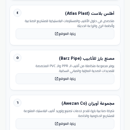
٤
أطلس بلاست (Atlas Plast)
متخصص في حلول الأنابيب والمستلزمات البلاستيكية للمشاريع الصناعية
وأنظمة الري والزراعة الحديثة.
زيارة الموقع
open_in_new
٥
مصنع بارز للأنابيب (Barz Pipe)
يوفر مجموعة متكاملة من أنابيب الـ PPR والـ PVC المخصصة
للتمديدات الصحية المنزلية والمباني السكنية.
زيارة الموقع
open_in_new
٦
مجموعة أويزان (Awezan Co)
شركة صناعية بارزة تقدم خدمات تصنيع وتوريد أنابيب البلاستيك المتنوعة
للمشاريع الحكومية والخاصة.
زيارة الموقع
open_in_new