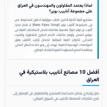
لماذا يعتمد المقاولون والمهندسون في العراق
على مجموعة أنابيب بوير؟
مشاريع البنية التحتية الكبرى تتطلب موثوقية لا تقبل المساومة. نحن
في
مجموعة أنابيب بوير (Bwer Pipes Group)
لا نقدم مجرد
أنابيب، بل نوفر حلولاً هندسية متكاملة تشمل الاستشارات الفنية في
موقع العمل، وتوفير ماكينات اللحام الحراري المتطورة، والتدريب
المجاني للكوادر الفنية العراقية لضمان تركيب الأنابيب وفق
المواصفات الهندسية الدقيقة. نهدف إلى رفع كفاءة المنتج المحلي
ومنافسة السلع المستوردة لتعزيز الاقتصاد الوطني.
أفضل 10 مصانع أنابيب بلاستيكية في
العراق
دليل إرشادي شامل لمساعدة المشترين والمقاولين في الوصول إلى
كبرى الشركات المصنعة للأنابيب في السوق العراقي: