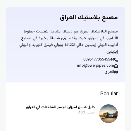
مصنع بلاستيك العراق
مصنع البلاستيك العراق هو دليلك الشامل لتقنيات خطوط
الأنابيب في العراق، حيث يقدم رؤى شاملة وخبرة في تصنيع
أنابيب البولي إيثيلين عالي الكثافة وبولي فينيل كلوريد والبولي
إيثيلين.
009647706545544
info@bwerpipes.com
العراق
Popular
دليل شامل لميزان الجسر للشاحنات في العراق
سنتين AGO