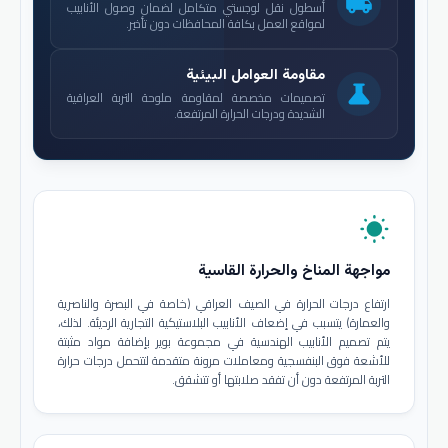
local_shipping
أسطول نقل لوجستي متكامل لضمان وصول الأنابيب
لمواقع العمل بكافة المحافظات دون تأخير.
مقاومة العوامل البيئية
science
تصميمات مخصصة لمقاومة ملوحة التربة العراقية
الشديدة ودرجات الحرارة المرتفعة.
wb_sunny
مواجهة المناخ والحرارة القاسية
ارتفاع درجات الحرارة في الصيف العراقي (خاصة في البصرة والناصرية
والعمارة) يتسبب في إضعاف الأنابيب البلاستيكية التجارية الرديئة. لذلك،
يتم تصميم الأنابيب الهندسية في مجموعة بوير بإضافة مواد مثبتة
للأشعة فوق البنفسجية ومعاملات مرونة متقدمة لتتحمل درجات حرارة
التربة المرتفعة دون أن تفقد صلابتها أو تتشقق.