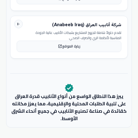
١٠
شركة أنابيب العراق (Anabeeb Iraq)
تقدم حلولاً شاملة لتجهيز المشاريع بشبكات الأنابيب عالية الجودة
المناسبة لأنظمة الري والصرف الصحي.
زيارة الموقع
open_in_new
verified
يبرز هذا النطاق الواسع من أنواع الأنابيب قدرة العراق
على تلبية الطلبات المحلية والإقليمية، مما يعزز مكانته
كقائدة في صناعة تصنيع الأنابيب في جميع أنحاء الشرق
الأوسط.