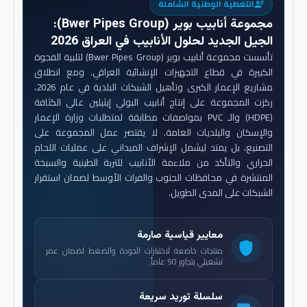
التغطية الوطنية الشاملة
engineering
مجموعة أنابيب بوير (Bwer Pipes Group)
:
الجيل الجديد لحلول الأنابيب في العراق 2026
تأسست مجموعة أنابيب بوير (Bwer Pipes Group) لتلبية الفجوة
الكبيرة في قطاع التجهيزات الإنشائية العراقي. ومع انطلاق
مشاريع الإعمار الكبرى وتأهيل الشبكات البلدية في عام 2026،
ركزت المجموعة على إنتاج أنابيب البولي إيثيلين عالي الكثافة
(HDPE) والـ PVC بمواصفات مطابقة لمتطلبات وزارة الإعمار
والإسكان والبلديات العامة. لا يقتصر عمل المجموعة على
التصنيع، بل يمتد ليشمل الإشراف الميداني على عمليات اللحام
الحراري والتأكد من ملاءمة الأنابيب للتربة الطينية والسبخة
المنتشرة في محافظات الجنوب والفرات الأوسط لضمان استقرار
الشبكات على المدى الطويل.
معايير قياسية صارمة
shield
منتجات خاضعة لاختبارات الجودة والضغط لضمان عمر
تشغيلي يتجاوز 50 عاماً.
سلسلة توريد سريعة