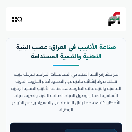
صناعة الأنابيب في العراق: عصب البنية
التحتية والتنمية المستدامة
تمر مشاريع البنية التحتية في المحافظات العراقية بمرحلة حرجة
تتطلب مواد إنشائية قادرة على الصمود أمام الظروف الجوية
القاسية والتربة عالية الملوحة. تعد صناعة الأنابيب المحلية الركيزة
الأساسية لضمان وصول المياه الصالحة للشرب وتصريف مياه
الأمطار بكفاءة، مما يقلل الاعتماد على الاستيراد ويدعم الكوادر
الوطنية.