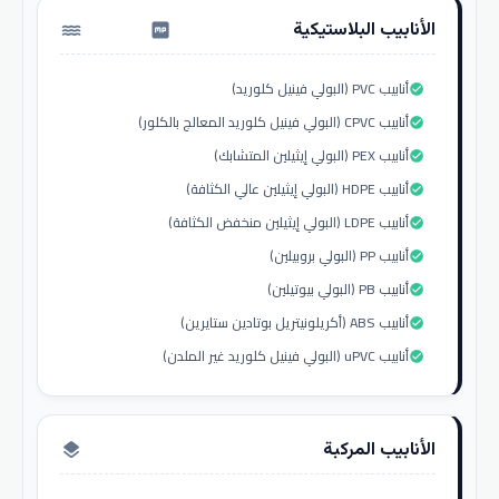
الأنابيب البلاستيكية
water_pump
أنابيب PVC (البولي فينيل كلوريد)
check_circle
أنابيب CPVC (البولي فينيل كلوريد المعالج بالكلور)
check_circle
أنابيب PEX (البولي إيثيلين المتشابك)
check_circle
أنابيب HDPE (البولي إيثيلين عالي الكثافة)
check_circle
أنابيب LDPE (البولي إيثيلين منخفض الكثافة)
check_circle
أنابيب PP (البولي بروبيلين)
check_circle
أنابيب PB (البولي بيوتيلين)
check_circle
أنابيب ABS (أكريلونيتريل بوتادين ستايرين)
check_circle
أنابيب uPVC (البولي فينيل كلوريد غير الملدن)
check_circle
الأنابيب المركبة
layers