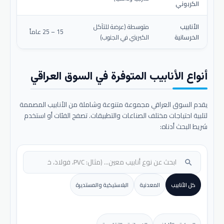
الكربوني
الأنابيب
متوسطة (عرضة للتآكل
15 – 25 عاماً
الخرسانية
الكبريتي في الجنوب)
أنواع الأنابيب المتوفرة في السوق العراقي
يقدم السوق العراقي مجموعة متنوعة وشاملة من الأنابيب المصممة
لتلبية احتياجات مختلف الصناعات والتطبيقات. تصفح الفئات أو استخدم
شريط البحث أدناه:
search
كل الأنابيب
المعدنية
البلاستيكية والمستديرة