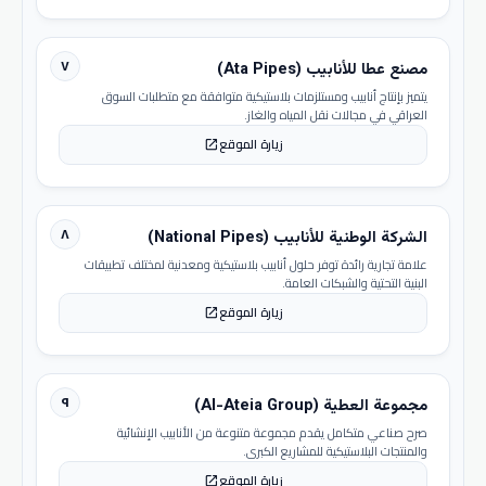
٧
مصنع عطا للأنابيب (Ata Pipes)
يتميز بإنتاج أنابيب ومستلزمات بلاستيكية متوافقة مع متطلبات السوق
العراقي في مجالات نقل المياه والغاز.
زيارة الموقع
open_in_new
٨
الشركة الوطنية للأنابيب (National Pipes)
علامة تجارية رائدة توفر حلول أنابيب بلاستيكية ومعدنية لمختلف تطبيقات
البنية التحتية والشبكات العامة.
زيارة الموقع
open_in_new
٩
مجموعة العطية (Al-Ateia Group)
صرح صناعي متكامل يقدم مجموعة متنوعة من الأنابيب الإنشائية
والمنتجات البلاستيكية للمشاريع الكبرى.
زيارة الموقع
open_in_new