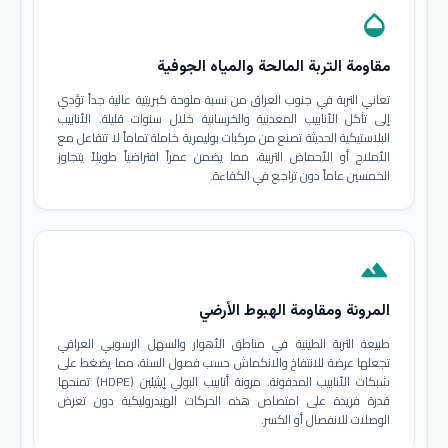
opacity
مقاومة التربة المالحة والمياه الجوفية
تعاني التربة في جنوب العراق من نسبة ملوحة كبريتية عالية جداً تؤدي
إلى تآكل الأنابيب المعدنية والخرسانية خلال سنوات قليلة. الأنابيب
البلاستيكية الحديثة تصنع من مركبات بوليمرية خاملة تماماً لا تتفاعل مع
الأملاح أو الأحماض التربية، مما يضمن عمراً افتراضياً طويلاً يتجاوز
الخمسين عاماً دون تراجع في الكفاءة.
terrain
المرونة ومقاومة الهبوط الأرضي
طبيعة التربة الطينية في مناطق الأهوار والسهل الرسوبي العراقي
تجعلها عرضة للانتفاخ والانكماش حسب فصول السنة، مما يضغط على
شبكات الأنابيب المدفونة. مرونة أنابيب البولي إيثيلين (HDPE) تمنحها
قدرة فريدة على امتصاص هذه الحركات الهيدروليكية دون تعرض
الوصلات للانفصال أو الكسر.