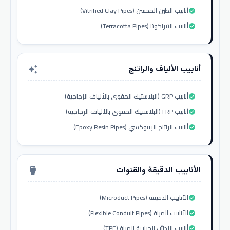
أنابيب الطين المحسن (Vitrified Clay Pipes)
check_circle
أنابيب التيراكوتا (Terracotta Pipes)
check_circle
أنابيب الألياف والراتنج
auto_awesome
أنابيب GRP (البلاستيك المقوى بالألياف الزجاجية)
check_circle
أنابيب FRP (البلاستيك المقوى بالألياف الزجاجية)
check_circle
أنابيب الراتنج الإيبوكسي (Epoxy Resin Pipes)
check_circle
الأنابيب الدقيقة والقنوات
settings_input_hdmi
الأنابيب الدقيقة (Microduct Pipes)
check_circle
الأنابيب المرنة (Flexible Conduit Pipes)
check_circle
أنابيب اللدائن الحرارية المرنة (TPE)
check_circle