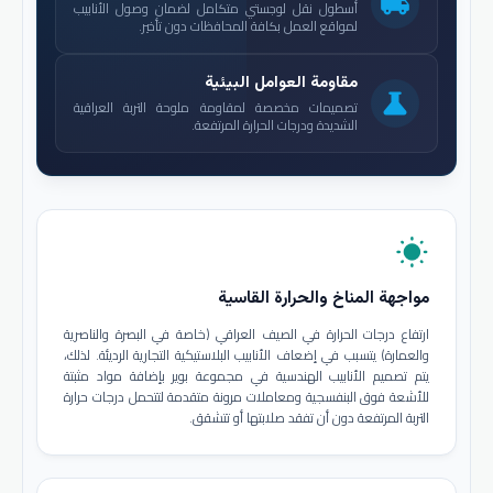
local_shipping
أسطول نقل لوجستي متكامل لضمان وصول الأنابيب
لمواقع العمل بكافة المحافظات دون تأخير.
مقاومة العوامل البيئية
science
تصميمات مخصصة لمقاومة ملوحة التربة العراقية
الشديدة ودرجات الحرارة المرتفعة.
wb_sunny
مواجهة المناخ والحرارة القاسية
ارتفاع درجات الحرارة في الصيف العراقي (خاصة في البصرة والناصرية
والعمارة) يتسبب في إضعاف الأنابيب البلاستيكية التجارية الرديئة. لذلك،
يتم تصميم الأنابيب الهندسية في مجموعة بوير بإضافة مواد مثبتة
للأشعة فوق البنفسجية ومعاملات مرونة متقدمة لتتحمل درجات حرارة
التربة المرتفعة دون أن تفقد صلابتها أو تتشقق.