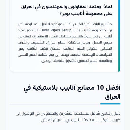
لماذا يعتمد المقاولون والمهندسون في العراق
على مجموعة أنابيب بوير؟
مشاريع البنية التحتية الكبرى تتطلب موثوقية لا تقبل المساومة. نحن
في
مجموعة أنابيب بوير (Bwer Pipes Group)
لا نقدم مجرد
أنابيب، بل نوفر حلولاً هندسية متكاملة تشمل الاستشارات الفنية في
موقع العمل، وتوفير ماكينات اللحام الحراري المتطورة، والتدريب
المجاني للكوادر الفنية العراقية لضمان تركيب الأنابيب وفق
المواصفات الهندسية الدقيقة. نهدف إلى رفع كفاءة المنتج المحلي
ومنافسة السلع المستوردة لتعزيز الاقتصاد الوطني.
أفضل 10 مصانع أنابيب بلاستيكية في
العراق
دليل إرشادي شامل لمساعدة المشترين والمقاولين في الوصول إلى
كبرى الشركات المصنعة للأنابيب في السوق العراقي: