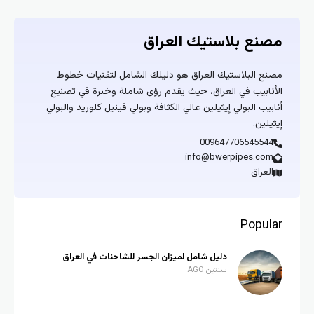
مصنع بلاستيك العراق
مصنع البلاستيك العراق هو دليلك الشامل لتقنيات خطوط
الأنابيب في العراق، حيث يقدم رؤى شاملة وخبرة في تصنيع
أنابيب البولي إيثيلين عالي الكثافة وبولي فينيل كلوريد والبولي
إيثيلين.
009647706545544
info@bwerpipes.com
العراق
Popular
دليل شامل لميزان الجسر للشاحنات في العراق
سنتين AGO