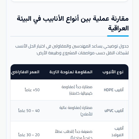
مقارنة عملية بين أنواع الأنابيب في البيئة
العراقية
جدول توضيحي يساعد المهندسين والمقاولين في اختيار الحل الأنسب
لشبكات النقل حسب مواصفات المشروع وطبيعة الأرض:
نوع الأنبوب
المقاومة لملوحة التربة
العمر الافتراضي المتو
ممتازة جداً (مقاومة
أنابيب HDPE
50+ عاماً
كيميائية كاملة)
ممتازة (مقاومة عالية
أنابيب uPVC
40 – 50 عاماً
للأملاح)
أنابيب
ضعيفة جداً (تتطلب عطلاً
الفولاذ
20 – 30 عاماً
خارجياً وداخلياً)