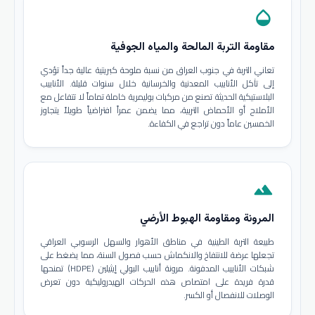
opacity
مقاومة التربة المالحة والمياه الجوفية
تعاني التربة في جنوب العراق من نسبة ملوحة كبريتية عالية جداً تؤدي
إلى تآكل الأنابيب المعدنية والخرسانية خلال سنوات قليلة. الأنابيب
البلاستيكية الحديثة تصنع من مركبات بوليمرية خاملة تماماً لا تتفاعل مع
الأملاح أو الأحماض التربية، مما يضمن عمراً افتراضياً طويلاً يتجاوز
الخمسين عاماً دون تراجع في الكفاءة.
terrain
المرونة ومقاومة الهبوط الأرضي
طبيعة التربة الطينية في مناطق الأهوار والسهل الرسوبي العراقي
تجعلها عرضة للانتفاخ والانكماش حسب فصول السنة، مما يضغط على
شبكات الأنابيب المدفونة. مرونة أنابيب البولي إيثيلين (HDPE) تمنحها
قدرة فريدة على امتصاص هذه الحركات الهيدروليكية دون تعرض
الوصلات للانفصال أو الكسر.