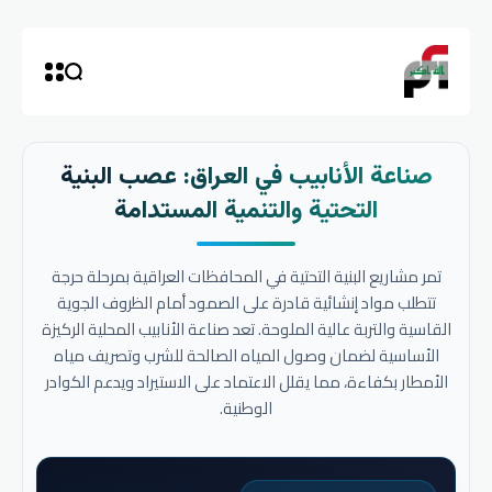
صناعة الأنابيب في العراق: عصب البنية
التحتية والتنمية المستدامة
تمر مشاريع البنية التحتية في المحافظات العراقية بمرحلة حرجة
تتطلب مواد إنشائية قادرة على الصمود أمام الظروف الجوية
القاسية والتربة عالية الملوحة. تعد صناعة الأنابيب المحلية الركيزة
الأساسية لضمان وصول المياه الصالحة للشرب وتصريف مياه
الأمطار بكفاءة، مما يقلل الاعتماد على الاستيراد ويدعم الكوادر
الوطنية.