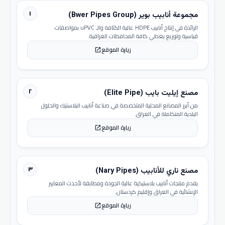
١
مجموعة أنابيب بوير (Bwer Pipes Group)
الرائدة في إنتاج أنابيب HDPE عالية الكثافة والـ uPVC بمواصفات
قياسية وتوزيع يغطي كافة المحافظات العراقية.
زيارة الموقع
open_in_new
٢
مصنع إيليت بايب (Elite Pipe)
من أبرز المصانع المحلية المتخصصة في صناعة أنابيب البلاستيك والحلول
البلدية المتكاملة في العراق.
زيارة الموقع
open_in_new
٣
مصنع ناري للأنابيب (Nary Pipes)
يقدم منتجات أنابيب بلاستيكية عالية الجودة ومطابقة لأحدث المعايير
الإنشائية في العراق وإقليم كردستان.
زيارة الموقع
open_in_new