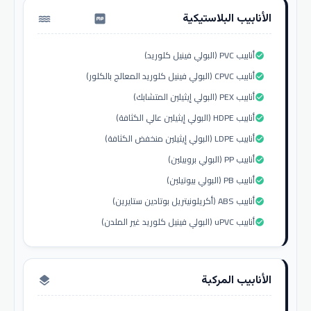
الأنابيب البلاستيكية
water_pump
أنابيب PVC (البولي فينيل كلوريد)
check_circle
أنابيب CPVC (البولي فينيل كلوريد المعالج بالكلور)
check_circle
أنابيب PEX (البولي إيثيلين المتشابك)
check_circle
أنابيب HDPE (البولي إيثيلين عالي الكثافة)
check_circle
أنابيب LDPE (البولي إيثيلين منخفض الكثافة)
check_circle
أنابيب PP (البولي بروبيلين)
check_circle
أنابيب PB (البولي بيوتيلين)
check_circle
أنابيب ABS (أكريلونيتريل بوتادين ستايرين)
check_circle
أنابيب uPVC (البولي فينيل كلوريد غير الملدن)
check_circle
الأنابيب المركبة
layers