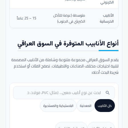
الكربوني
الأنابيب
متوسطة (عرضة للتآكل
15 – 25 عاماً
الخرسانية
الكبريتي في الجنوب)
أنواع الأنابيب المتوفرة في السوق العراقي
يقدم السوق العراقي مجموعة متنوعة وشاملة من الأنابيب المصممة
لتلبية احتياجات مختلف الصناعات والتطبيقات. تصفح الفئات أو استخدم
شريط البحث أدناه:
search
كل الأنابيب
المعدنية
البلاستيكية والمستديرة