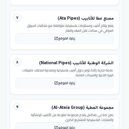
٧
مصنع عطا للأنابيب (Ata Pipes)
يتميز بإنتاج أنابيب ومستلزمات بلاستيكية متوافقة مع متطلبات السوق
العراقي في مجالات نقل المياه والغاز.
زيارة الموقع
open_in_new
٨
الشركة الوطنية للأنابيب (National Pipes)
علامة تجارية رائدة توفر حلول أنابيب بلاستيكية ومعدنية لمختلف تطبيقات
البنية التحتية والشبكات العامة.
زيارة الموقع
open_in_new
٩
مجموعة العطية (Al-Ateia Group)
صرح صناعي متكامل يقدم مجموعة متنوعة من الأنابيب الإنشائية
والمنتجات البلاستيكية للمشاريع الكبرى.
زيارة الموقع
open_in_new