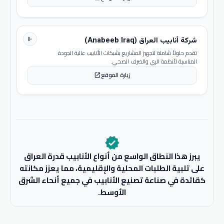
١٠
شركة أنابيب العراق (Anabeeb Iraq)
تقدم حلولاً شاملة لتجهيز المشاريع بشبكات الأنابيب عالية الجودة
المناسبة لأنظمة الري والصرف الصحي.
زيارة الموقع
open_in_new
verified
يبرز هذا النطاق الواسع من أنواع الأنابيب قدرة العراق
على تلبية الطلبات المحلية والإقليمية، مما يعزز مكانته
كقائدة في صناعة تصنيع الأنابيب في جميع أنحاء الشرق
الأوسط.