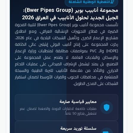
التغطية الوطنية الشاملة
engineering
مجموعة أنابيب بوير (Bwer Pipes Group)
:
الجيل الجديد لحلول الأنابيب في العراق 2026
تأسست مجموعة أنابيب بوير (Bwer Pipes Group) لتلبية الفجوة
الكبيرة في قطاع التجهيزات الإنشائية العراقي. ومع انطلاق
مشاريع الإعمار الكبرى وتأهيل الشبكات البلدية في عام 2026،
ركزت المجموعة على إنتاج أنابيب البولي إيثيلين عالي الكثافة
(HDPE) والـ PVC بمواصفات مطابقة لمتطلبات وزارة الإعمار
والإسكان والبلديات العامة. لا يقتصر عمل المجموعة على
التصنيع، بل يمتد ليشمل الإشراف الميداني على عمليات اللحام
الحراري والتأكد من ملاءمة الأنابيب للتربة الطينية والسبخة
المنتشرة في محافظات الجنوب والفرات الأوسط لضمان استقرار
الشبكات على المدى الطويل.
معايير قياسية صارمة
shield
منتجات خاضعة لاختبارات الجودة والضغط لضمان عمر
تشغيلي يتجاوز 50 عاماً.
سلسلة توريد سريعة