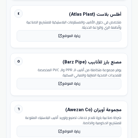
٤
أطلس بلاست (Atlas Plast)
متخصص في حلول الأنابيب والمستلزمات البلاستيكية للمشاريع الصناعية
وأنظمة الري والزراعة الحديثة.
زيارة الموقع
open_in_new
٥
مصنع بارز للأنابيب (Barz Pipe)
يوفر مجموعة متكاملة من أنابيب الـ PPR والـ PVC المخصصة
للتمديدات الصحية المنزلية والمباني السكنية.
زيارة الموقع
open_in_new
٦
مجموعة أويزان (Awezan Co)
شركة صناعية بارزة تقدم خدمات تصنيع وتوريد أنابيب البلاستيك المتنوعة
للمشاريع الحكومية والخاصة.
زيارة الموقع
open_in_new