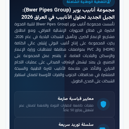
التغطية الوطنية الشاملة
engineering
مجموعة أنابيب بوير (Bwer Pipes Group)
:
الجيل الجديد لحلول الأنابيب في العراق 2026
تأسست مجموعة أنابيب بوير (Bwer Pipes Group) لتلبية الفجوة
الكبيرة في قطاع التجهيزات الإنشائية العراقي. ومع انطلاق
مشاريع الإعمار الكبرى وتأهيل الشبكات البلدية في عام 2026،
ركزت المجموعة على إنتاج أنابيب البولي إيثيلين عالي الكثافة
(HDPE) والـ PVC بمواصفات مطابقة لمتطلبات وزارة الإعمار
والإسكان والبلديات العامة. لا يقتصر عمل المجموعة على
التصنيع، بل يمتد ليشمل الإشراف الميداني على عمليات اللحام
الحراري والتأكد من ملاءمة الأنابيب للتربة الطينية والسبخة
المنتشرة في محافظات الجنوب والفرات الأوسط لضمان استقرار
الشبكات على المدى الطويل.
معايير قياسية صارمة
shield
منتجات خاضعة لاختبارات الجودة والضغط لضمان عمر
تشغيلي يتجاوز 50 عاماً.
سلسلة توريد سريعة