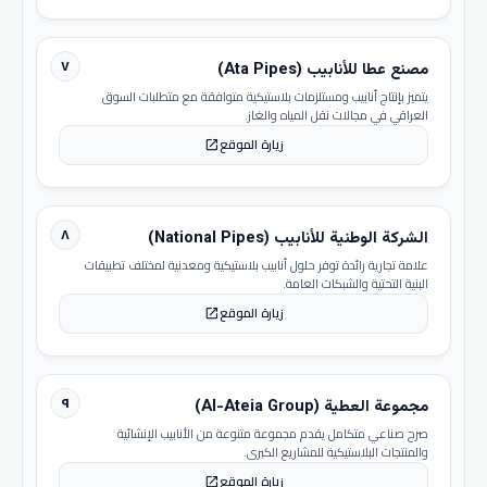
٧
مصنع عطا للأنابيب (Ata Pipes)
يتميز بإنتاج أنابيب ومستلزمات بلاستيكية متوافقة مع متطلبات السوق
العراقي في مجالات نقل المياه والغاز.
زيارة الموقع
open_in_new
٨
الشركة الوطنية للأنابيب (National Pipes)
علامة تجارية رائدة توفر حلول أنابيب بلاستيكية ومعدنية لمختلف تطبيقات
البنية التحتية والشبكات العامة.
زيارة الموقع
open_in_new
٩
مجموعة العطية (Al-Ateia Group)
صرح صناعي متكامل يقدم مجموعة متنوعة من الأنابيب الإنشائية
والمنتجات البلاستيكية للمشاريع الكبرى.
زيارة الموقع
open_in_new