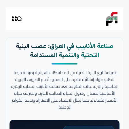
صناعة الأنابيب في العراق: عصب البنية
التحتية والتنمية المستدامة
تمر مشاريع البنية التحتية في المحافظات العراقية بمرحلة حرجة
تتطلب مواد إنشائية قادرة على الصمود أمام الظروف الجوية
القاسية والتربة عالية الملوحة. تعد صناعة الأنابيب المحلية الركيزة
الأساسية لضمان وصول المياه الصالحة للشرب وتصريف مياه
الأمطار بكفاءة، مما يقلل الاعتماد على الاستيراد ويدعم الكوادر
الوطنية.