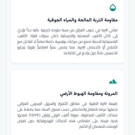
opacity
مقاومة التربة المالحة والمياه الجوفية
تعاني التربة في جنوب العراق من نسبة ملوحة كبريتية عالية جداً تؤدي
إلى تآكل الأنابيب المعدنية والخرسانية خلال سنوات قليلة. الأنابيب
البلاستيكية الحديثة تصنع من مركبات بوليمرية خاملة تماماً لا تتفاعل مع
الأملاح أو الأحماض التربية، مما يضمن عمراً افتراضياً طويلاً يتجاوز
الخمسين عاماً دون تراجع في الكفاءة.
terrain
المرونة ومقاومة الهبوط الأرضي
طبيعة التربة الطينية في مناطق الأهوار والسهل الرسوبي العراقي
تجعلها عرضة للانتفاخ والانكماش حسب فصول السنة، مما يضغط على
شبكات الأنابيب المدفونة. مرونة أنابيب البولي إيثيلين (HDPE) تمنحها
قدرة فريدة على امتصاص هذه الحركات الهيدروليكية دون تعرض
الوصلات للانفصال أو الكسر.