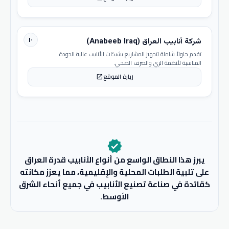
١٠
شركة أنابيب العراق (Anabeeb Iraq)
تقدم حلولاً شاملة لتجهيز المشاريع بشبكات الأنابيب عالية الجودة
المناسبة لأنظمة الري والصرف الصحي.
زيارة الموقع
open_in_new
verified
يبرز هذا النطاق الواسع من أنواع الأنابيب قدرة العراق
على تلبية الطلبات المحلية والإقليمية، مما يعزز مكانته
كقائدة في صناعة تصنيع الأنابيب في جميع أنحاء الشرق
الأوسط.