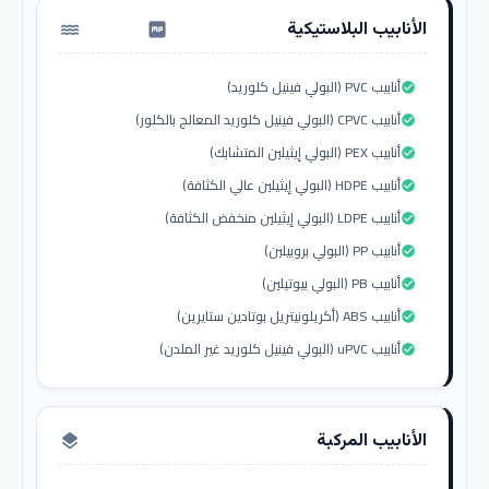
الأنابيب البلاستيكية
water_pump
أنابيب PVC (البولي فينيل كلوريد)
check_circle
أنابيب CPVC (البولي فينيل كلوريد المعالج بالكلور)
check_circle
أنابيب PEX (البولي إيثيلين المتشابك)
check_circle
أنابيب HDPE (البولي إيثيلين عالي الكثافة)
check_circle
أنابيب LDPE (البولي إيثيلين منخفض الكثافة)
check_circle
أنابيب PP (البولي بروبيلين)
check_circle
أنابيب PB (البولي بيوتيلين)
check_circle
أنابيب ABS (أكريلونيتريل بوتادين ستايرين)
check_circle
أنابيب uPVC (البولي فينيل كلوريد غير الملدن)
check_circle
الأنابيب المركبة
layers