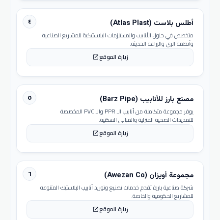
٤
أطلس بلاست (Atlas Plast)
متخصص في حلول الأنابيب والمستلزمات البلاستيكية للمشاريع الصناعية
وأنظمة الري والزراعة الحديثة.
زيارة الموقع
open_in_new
٥
مصنع بارز للأنابيب (Barz Pipe)
يوفر مجموعة متكاملة من أنابيب الـ PPR والـ PVC المخصصة
للتمديدات الصحية المنزلية والمباني السكنية.
زيارة الموقع
open_in_new
٦
مجموعة أويزان (Awezan Co)
شركة صناعية بارزة تقدم خدمات تصنيع وتوريد أنابيب البلاستيك المتنوعة
للمشاريع الحكومية والخاصة.
زيارة الموقع
open_in_new