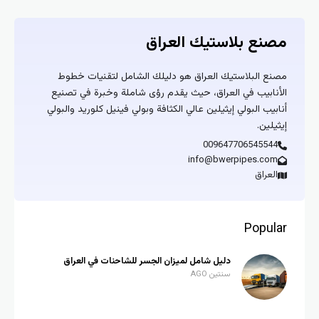
مصنع بلاستيك العراق
مصنع البلاستيك العراق هو دليلك الشامل لتقنيات خطوط
الأنابيب في العراق، حيث يقدم رؤى شاملة وخبرة في تصنيع
أنابيب البولي إيثيلين عالي الكثافة وبولي فينيل كلوريد والبولي
إيثيلين.
009647706545544
info@bwerpipes.com
العراق
Popular
دليل شامل لميزان الجسر للشاحنات في العراق
سنتين AGO