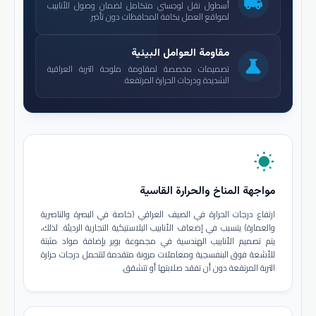
local_shipping
أسطول نقل لوجستي متكامل لضمان وصول الأنابيب
لمواقع العمل بكافة المحافظات دون تأخير.
مقاومة العوامل البيئية
science
تصميمات مخصصة لمقاومة ملوحة التربة العراقية
الشديدة ودرجات الحرارة المرتفعة.
wb_sunny
مواجهة المناخ والحرارة القاسية
ارتفاع درجات الحرارة في الصيف العراقي (خاصة في البصرة والناصرية
والعمارة) يتسبب في إضعاف الأنابيب البلاستيكية التجارية الرديئة. لذلك،
يتم تصميم الأنابيب الهندسية في مجموعة بوير بإضافة مواد مثبتة
للأشعة فوق البنفسجية ومعاملات مرونة متقدمة لتتحمل درجات حرارة
التربة المرتفعة دون أن تفقد صلابتها أو تتشقق.