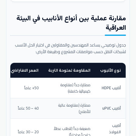
مقارنة عملية بين أنواع الأنابيب في البيئة
العراقية
جدول توضيحي يساعد المهندسين والمقاولين في اختيار الحل الأنسب
لشبكات النقل حسب مواصفات المشروع وطبيعة الأرض:
نوع الأنبوب
المقاومة لملوحة التربة
العمر الافتراضي المتو
ممتازة جداً (مقاومة
أنابيب HDPE
50+ عاماً
كيميائية كاملة)
ممتازة (مقاومة عالية
أنابيب uPVC
40 – 50 عاماً
للأملاح)
أنابيب
ضعيفة جداً (تتطلب عطلاً
الفولاذ
20 – 30 عاماً
خارجياً وداخلياً)