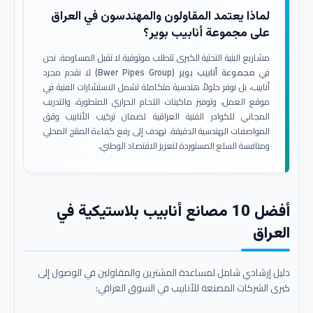
لماذا يعتمد المقاولون والمهندسون في العراق
على مجموعة أنابيب بوير؟
مشاريع البنية التحتية الكبرى تتطلب موثوقية لا تقبل المساومة. نحن
في
مجموعة أنابيب بوير (Bwer Pipes Group)
لا نقدم مجرد
أنابيب، بل نوفر حلولاً هندسية متكاملة تشمل الاستشارات الفنية في
موقع العمل، وتوفير ماكينات اللحام الحراري المتطورة، والتدريب
المجاني للكوادر الفنية العراقية لضمان تركيب الأنابيب وفق
المواصفات الهندسية الدقيقة. نهدف إلى رفع كفاءة المنتج المحلي
ومنافسة السلع المستوردة لتعزيز الاقتصاد الوطني.
أفضل 10 مصانع أنابيب بلاستيكية في
العراق
دليل إرشادي شامل لمساعدة المشترين والمقاولين في الوصول إلى
كبرى الشركات المصنعة للأنابيب في السوق العراقي: