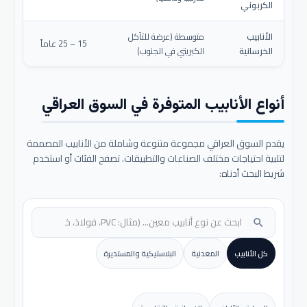
الكربوني
الأنابيب
متوسطة (عرضة للتآكل
15 – 25 عاماً
الخرسانية
الكبريتي في الجنوب)
أنواع الأنابيب المتوفرة في السوق العراقي
يقدم السوق العراقي مجموعة متنوعة وشاملة من الأنابيب المصممة
لتلبية احتياجات مختلف الصناعات والتطبيقات. تصفح الفئات أو استخدم
شريط البحث أدناه:
search
كل الأنابيب
المعدنية
البلاستيكية والمستديرة