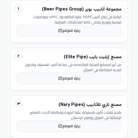
١
مجموعة أنابيب بوير (Bwer Pipes Group)
الرائدة في إنتاج أنابيب HDPE عالية الكثافة والـ uPVC بمواصفات
قياسية وتوزيع يغطي كافة المحافظات العراقية.
زيارة الموقع
open_in_new
٢
مصنع إيليت بايب (Elite Pipe)
من أبرز المصانع المحلية المتخصصة في صناعة أنابيب البلاستيك والحلول
البلدية المتكاملة في العراق.
زيارة الموقع
open_in_new
٣
مصنع ناري للأنابيب (Nary Pipes)
يقدم منتجات أنابيب بلاستيكية عالية الجودة ومطابقة لأحدث المعايير
الإنشائية في العراق وإقليم كردستان.
زيارة الموقع
open_in_new