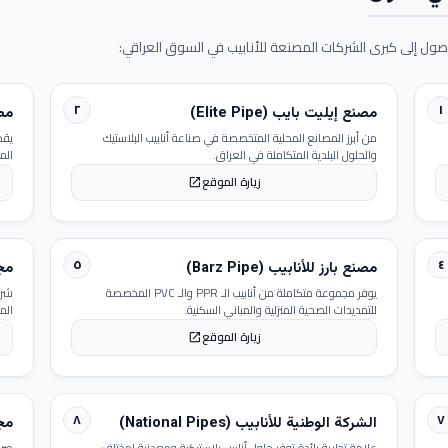
ول إلى كبرى الشركات المصنعة للأنابيب في السوق العراقي:
٢
١
مصنع إيليت بايب (Elite Pipe)
مصنع
من أبرز المصانع المحلية المتخصصة في صناعة أنابيب البلاستيك
يقد
والحلول البلدية المتكاملة في العراق.
الم
زيارة الموقع
open_in_new
٥
٤
مصنع بارز للأنابيب (Barz Pipe)
مجمو
يوفر مجموعة متكاملة من أنابيب الـ PPR والـ PVC المخصصة
شرك
للتمديدات الصحية المنزلية والمباني السكنية.
الم
زيارة الموقع
open_in_new
٨
٧
الشركة الوطنية للأنابيب (National Pipes)
مجمو