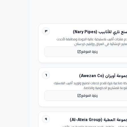
٣
 ناري للأنابيب (Nary Pipes)
م منتجات أنابيب بلاستيكية عالية الجودة ومطابقة لأحدث
عايير الإنشائية في العراق وإقليم كردستان.
زيارة الموقع
open_in_new
٦
عة أويزان (Awezan Co)
ة صناعية بارزة تقدم خدمات تصنيع وتوريد أنابيب البلاستيك
تنوعة للمشاريع الحكومية والخاصة.
زيارة الموقع
open_in_new
٩
عة العطية (Al-Ateia Group)