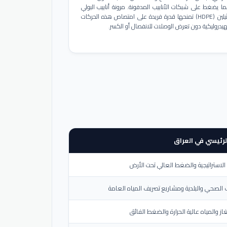
ا يضغط على شبكات الأنابيب المدفونة. مرونة أنابيب البولي
إيثيلين (HDPE) تمنحها قدرة فريدة على امتصاص هذه الحركات
هيدروليكية دون تعرض الوصلات للانفصال أو الكسر.
لرئيسي في العراق
لاستراتيجية والضغط العالي تحت الأرض
الصحي والبلدية ومشاريع تصريف المياه العامة
از والمياه عالية الحرارة والضغط الفائق