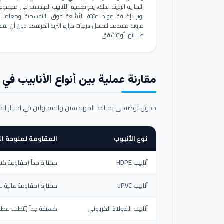
التجارية الرديئة. لذلك، يتم تصميم الأنابيب الهندسية في مجموع
بوير بإضافة مواد مثبتة للأشعة فوق البنفسجية ومعاملا
مرونة متقدمة لتتحمل درجات حرارة التربة المرتفعة دون أن تفق
صلابتها أو تتشقق.
مقارنة عملية بين أنواع الأنابيب في ال
جدول توضيحي يساعد المهندسين والمقاولين في اختيار ال
نوع الأنبوب
المقاومة لملوحة الت
أنابيب HDPE
ممتازة جداً (مقاومة كيم
أنابيب uPVC
ممتازة (مقاومة عالية لل
أنابيب الفولاذ الكربوني
ضعيفة جداً (تتطلب عطلاً خ