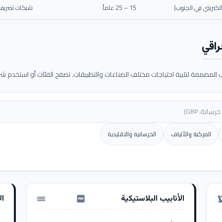
كبريتي في الجنوب)
15 – 25 عاماً
شبكات تصريف م
راقي
لمصممة لتلبية احتياجات مختلف الصناعات والتطبيقات. تصفح الفئات أو استخدم شريط
المركبة والألياف
الخرسانية والتقليدية
الأنابيب البلاستيكية
ال
water_pump
precision_ma