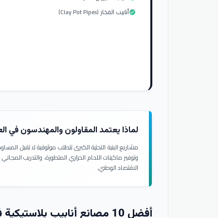
أنابيب الفخار (Clay Pot Pipes)
check_circle
لماذا يعتمد المقاولون والمهندسون في ال
مشاريع البنية التحتية الكبرى تتطلب موثوقية لا تقبل المسا
وتوفير ماكينات اللحام الحراري المتطورة، والتدريب المجاني
الاقتصاد الوطني.
أفضل 10 مصانع أنابيب بلاستيكية في العراق