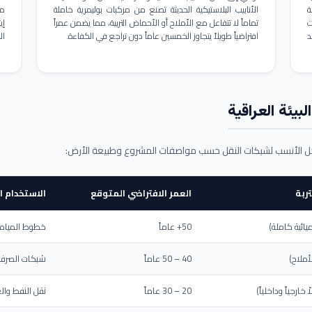
ة
الأنابيب البلاستيكية الحديثة تصنع من مركبات بوليمرية خاملة
مم
ت
تماماً لا تتفاعل مع الأملاح أو الأحماض التربية، مما يضمن عمراً
د
افتراضياً طويلاً يتجاوز الخمسين عاماً دون تراجع في الكفاءة.
ال
بيئة العراقية
حل الأنسب لشبكات النقل حسب مواصفات المشروع وطبيعة الأرض:
ربة
العمر الافتراضي المتوقع
الاستخدام ا
يائية كاملة)
50+ عاماً
خطوط المياه ا
أملاح)
40 – 50 عاماً
شبكات الصرف 
ارجياً وداخلياً)
20 – 30 عاماً
نقل النفط والغ