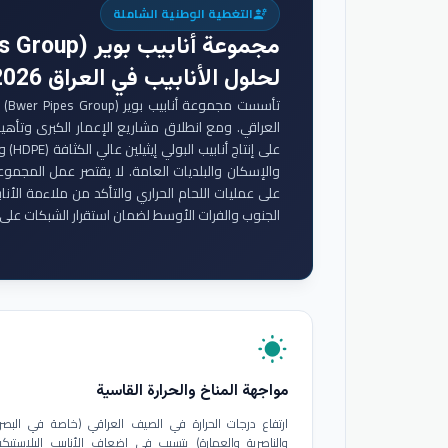
التغطية الوطنية الشاملة
engineering
مجموعة أنابيب بوير (Bwer Pipes Group)
لحلول الأنابيب في العراق 2026
تأس
والإسكان والبلديات العامة. لا يقتصر عمل المجموع
على عمليات اللحام الحراري والتأكد من ملاءمة الأنا
الجنوب والفرات الأوسط لضمان استقرار الشبكات على 
wb_sunny
مواجهة المناخ والحرارة القاسية
ارتفاع درجات الحرارة في الصيف العراقي (خاصة في البصر
والناصرية والعمارة) يتسبب في إضعاف الأنابيب البلاستيكي