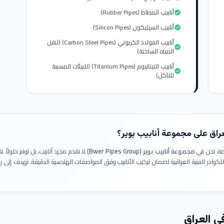
أنابيب المطاط (Rubber Pipes)
check_circle
أنابيب السيليكون (Silicon Pipes)
check_circle
أنابيب الفولاذ الكربوني (Carbon Steel Pipes) (لنقل
check_circle
المياه الساخنة)
أنابيب التيتانيوم (Titanium Pipes) (للبيئات المسببة
check_circle
للتآكل)
عراق على مجموعة أنابيب بوير؟
ومة. نحن في
مجموعة أنابيب بوير (Bwer Pipes Group)
لا نقدم مجرد أنابيب، بل نوفر حلولا
 للكوادر الفنية العراقية لضمان تركيب الأنابيب وفق المواصفات الهندسية الدقيقة. نهدف إلى