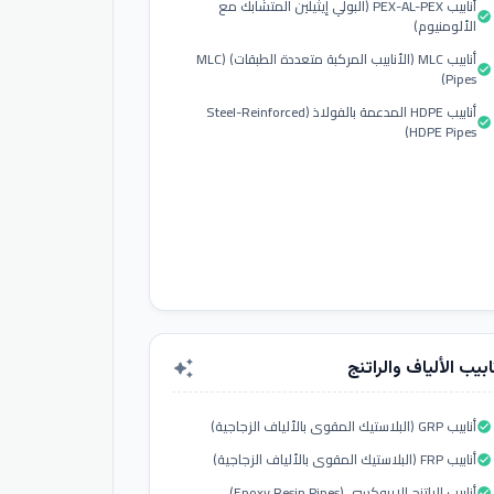
أنابيب PEX-AL-PEX (البولي إيثيلين المتشابك مع
check_circle
الألومنيوم)
أنابيب MLC (الأنابيب المركبة متعددة الطبقات) (MLC
check_circle
Pipes)
أنابيب HDPE المدعمة بالفولاذ (Steel-Reinforced
check_circle
HDPE Pipes)
ابيب الألياف والراتنج
auto_awesome
أنابيب GRP (البلاستيك المقوى بالألياف الزجاجية)
check_circle
أنابيب FRP (البلاستيك المقوى بالألياف الزجاجية)
check_circle
أنابيب الراتنج الإيبوكسي (Epoxy Resin Pipes)
check_circle