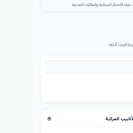
ياه الأمطار السطحية والعبّارات الضخمة
 البحث أدناه:
أنابيب المركبة
layers