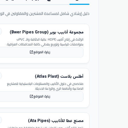
دليل إرشادي شامل لمساعدة المشترين والمقاولين في الوص
مجموعة أنابيب بوير (Bwer Pipes Group)
الرائدة في إنتاج أنابيب HDPE عالية الكثافة والـ uPVC
بمواصفات قياسية وتوزيع يغطي كافة المحافظات العراقية.
زيارة الموقع
open_in_new
أطلس بلاست (Atlas Plast)
متخصص في حلول الأنابيب والمستلزمات البلاستيكية للمشاريع
الصناعية وأنظمة الري والزراعة الحديثة.
زيارة الموقع
open_in_new
مصنع عطا للأنابيب (Ata Pipes)