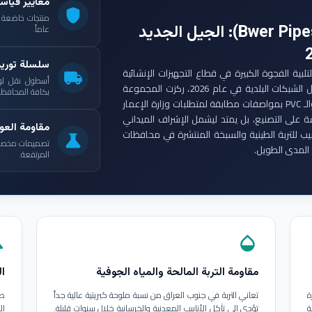
معايير قياس
shield
: الجيل الجديد
عاماً.
سلسلة توري
ست مجموعة أنابيب بوير (Bwer Pipes Group) لتلبية الفجوة الكبيرة في قطاع التجهيزات الإنشائية
local_shipping
أسطول نقل لو
العراقي. ومع انطلاق مشاريع الإعمار الكبرى وتأهيل الشبكات البلدية في عام 2026، ركزت المجموعة
بكافة المحافظات
على إنتاج أنابيب البولي إيثيلين عالي الكثافة (HDPE) والـ PVC بمواصفات مطابقة لمتطلبات وزارة الإعمار
ة على التصنيع، بل يمتد ليشمل الإشراف الميداني
مقاومة العوا
بيب للتربة الطينية والسبخة المنتشرة في محافظات
science
تصميمات مخصصة ل
المدى الطويل.
المرتفعة.
in
opacity
مقاومة التربة المالحة والمياه الجوفية
ال
ة
تعاني التربة في جنوب العراق من نسبة ملوحة كبريتية عالية جداً
طب
ة
تؤدي إلى تآكل الأنابيب المعدنية والخرسانية خلال سنوات قليلة.
ال