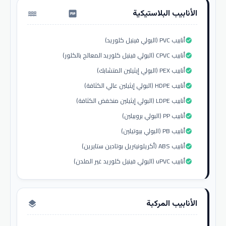
الأنابيب البلاستيكية
water_pump
أنابيب PVC (البولي فينيل كلوريد)
check_circle
أنابيب CPVC (البولي فينيل كلوريد المعالج بالكلور)
check_circle
أنابيب PEX (البولي إيثيلين المتشابك)
check_circle
أنابيب HDPE (البولي إيثيلين عالي الكثافة)
check_circle
أنابيب LDPE (البولي إيثيلين منخفض الكثافة)
check_circle
أنابيب PP (البولي بروبيلين)
check_circle
أنابيب PB (البولي بيوتيلين)
check_circle
أنابيب ABS (أكريلونيتريل بوتادين ستايرين)
check_circle
أنابيب uPVC (البولي فينيل كلوريد غير الملدن)
check_circle
الأنابيب المركبة
layers