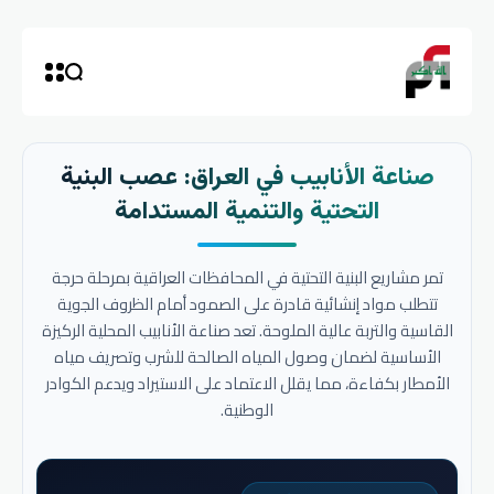
صناعة الأنابيب في العراق: عصب البنية
التحتية والتنمية المستدامة
تمر مشاريع البنية التحتية في المحافظات العراقية بمرحلة حرجة
تتطلب مواد إنشائية قادرة على الصمود أمام الظروف الجوية
القاسية والتربة عالية الملوحة. تعد صناعة الأنابيب المحلية الركيزة
الأساسية لضمان وصول المياه الصالحة للشرب وتصريف مياه
الأمطار بكفاءة، مما يقلل الاعتماد على الاستيراد ويدعم الكوادر
الوطنية.