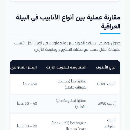
مقارنة عملية بين أنواع الأنابيب في البيئة
العراقية
جدول توضيحي يساعد المهندسين والمقاولين في اختيار الحل الأنسب
لشبكات النقل حسب مواصفات المشروع وطبيعة الأرض:
نوع الأنبوب
المقاومة لملوحة التربة
العمر الافتراضي المتو
ممتازة جداً (مقاومة
أنابيب HDPE
50+ عاماً
كيميائية كاملة)
ممتازة (مقاومة عالية
أنابيب uPVC
40 – 50 عاماً
للأملاح)
أنابيب
ضعيفة جداً (تتطلب عطلاً
الفولاذ
20 – 30 عاماً
خارجياً وداخلياً)