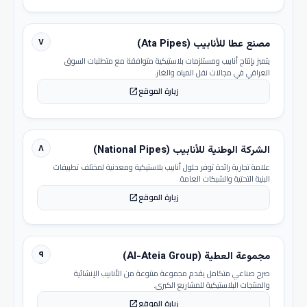
٧
مصنع عطا للأنابيب (Ata Pipes)
يتميز بإنتاج أنابيب ومستلزمات بلاستيكية متوافقة مع متطلبات السوق
العراقي في مجالات نقل المياه والغاز.
زيارة الموقع
open_in_new
٨
الشركة الوطنية للأنابيب (National Pipes)
علامة تجارية رائدة توفر حلول أنابيب بلاستيكية ومعدنية لمختلف تطبيقات
البنية التحتية والشبكات العامة.
زيارة الموقع
open_in_new
٩
مجموعة العطية (Al-Ateia Group)
صرح صناعي متكامل يقدم مجموعة متنوعة من الأنابيب الإنشائية
والمنتجات البلاستيكية للمشاريع الكبرى.
زيارة الموقع
open_in_new