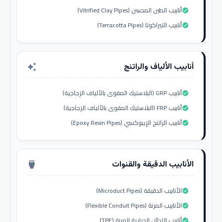
أنابيب الطين المحسن (Vitrified Clay Pipes)
check_circle
أنابيب التيراكوتا (Terracotta Pipes)
check_circle
أنابيب الألياف والراتنج
auto_awesome
أنابيب GRP (البلاستيك المقوى بالألياف الزجاجية)
check_circle
أنابيب FRP (البلاستيك المقوى بالألياف الزجاجية)
check_circle
أنابيب الراتنج الإيبوكسي (Epoxy Resin Pipes)
check_circle
الأنابيب الدقيقة والقنوات
settings_input_hdmi
الأنابيب الدقيقة (Microduct Pipes)
check_circle
الأنابيب المرنة (Flexible Conduit Pipes)
check_circle
أنابيب اللدائن الحرارية المرنة (TPE)
check_circle