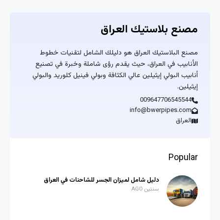
مصنع بلاستيك العراق
مصنع البلاستيك العراق هو دليلك الشامل لتقنيات خطوط
الأنابيب في العراق، حيث يقدم رؤى شاملة وخبرة في تصنيع
أنابيب البولي إيثيلين عالي الكثافة وبولي فينيل كلوريد والبولي
إيثيلين.
009647706545544
info@bwerpipes.com
العراق
Popular
دليل شامل لميزان الجسر للشاحنات في العراق
سنتين AGO