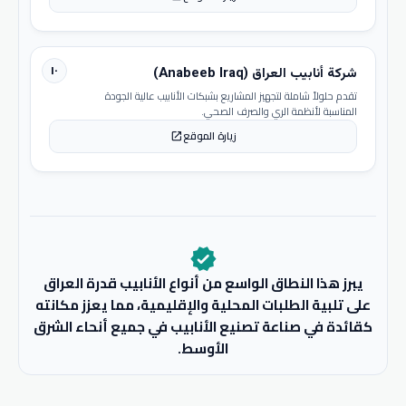
١٠
شركة أنابيب العراق (Anabeeb Iraq)
تقدم حلولاً شاملة لتجهيز المشاريع بشبكات الأنابيب عالية الجودة
المناسبة لأنظمة الري والصرف الصحي.
زيارة الموقع
open_in_new
verified
يبرز هذا النطاق الواسع من أنواع الأنابيب قدرة العراق
على تلبية الطلبات المحلية والإقليمية، مما يعزز مكانته
كقائدة في صناعة تصنيع الأنابيب في جميع أنحاء الشرق
الأوسط.