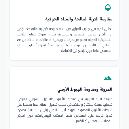
opacity
مقاومة التربة المالحة والمياه الجوفية
تعاني التربة في جنوب العراق من نسبة ملوحة كبريتية عالية جداً تؤدي
إلى تآكل الأنابيب المعدنية والخرسانية خلال سنوات قليلة. الأنابيب
البلاستيكية الحديثة تصنع من مركبات بوليمرية خاملة تماماً لا تتفاعل مع
الأملاح أو الأحماض التربية، مما يضمن عمراً افتراضياً طويلاً يتجاوز
الخمسين عاماً دون تراجع في الكفاءة.
terrain
المرونة ومقاومة الهبوط الأرضي
طبيعة التربة الطينية في مناطق الأهوار والسهل الرسوبي العراقي
تجعلها عرضة للانتفاخ والانكماش حسب فصول السنة، مما يضغط على
شبكات الأنابيب المدفونة. مرونة أنابيب البولي إيثيلين (HDPE) تمنحها
قدرة فريدة على امتصاص هذه الحركات الهيدروليكية دون تعرض
الوصلات للانفصال أو الكسر.