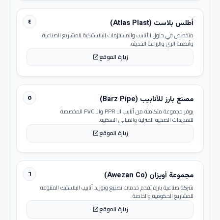
٤
أطلس بلاست (Atlas Plast)
متخصص في حلول الأنابيب والمستلزمات البلاستيكية للمشاريع الصناعية
وأنظمة الري والزراعة الحديثة.
زيارة الموقع
open_in_new
٥
مصنع بارز للأنابيب (Barz Pipe)
يوفر مجموعة متكاملة من أنابيب الـ PPR والـ PVC المخصصة
للتمديدات الصحية المنزلية والمباني السكنية.
زيارة الموقع
open_in_new
٦
مجموعة أويزان (Awezan Co)
شركة صناعية بارزة تقدم خدمات تصنيع وتوريد أنابيب البلاستيك المتنوعة
للمشاريع الحكومية والخاصة.
زيارة الموقع
open_in_new