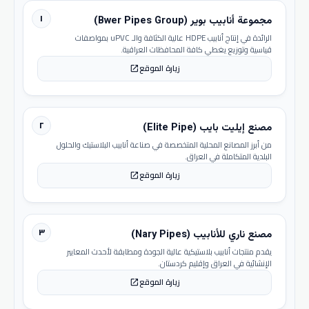
١
مجموعة أنابيب بوير (Bwer Pipes Group)
الرائدة في إنتاج أنابيب HDPE عالية الكثافة والـ uPVC بمواصفات
قياسية وتوزيع يغطي كافة المحافظات العراقية.
زيارة الموقع
open_in_new
٢
مصنع إيليت بايب (Elite Pipe)
من أبرز المصانع المحلية المتخصصة في صناعة أنابيب البلاستيك والحلول
البلدية المتكاملة في العراق.
زيارة الموقع
open_in_new
٣
مصنع ناري للأنابيب (Nary Pipes)
يقدم منتجات أنابيب بلاستيكية عالية الجودة ومطابقة لأحدث المعايير
الإنشائية في العراق وإقليم كردستان.
زيارة الموقع
open_in_new