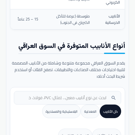
الكربوني
الأنابيب
متوسطة (عرضة للتآكل
15 – 25 عاماً
الخرسانية
الكبريتي في الجنوب)
أنواع الأنابيب المتوفرة في السوق العراقي
يقدم السوق العراقي مجموعة متنوعة وشاملة من الأنابيب المصممة
لتلبية احتياجات مختلف الصناعات والتطبيقات. تصفح الفئات أو استخدم
شريط البحث أدناه:
search
كل الأنابيب
المعدنية
البلاستيكية والمستديرة