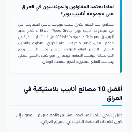
لماذا يعتمد المقاولون والمهندسون في العراق
على مجموعة أنابيب بوير؟
مشاريع البنية التحتية الكبرى تتطلب موثوقية لا تقبل المساومة. نحن
في
مجموعة أنابيب بوير (Bwer Pipes Group)
لا نقدم مجرد
أنابيب، بل نوفر حلولاً هندسية متكاملة تشمل الاستشارات الفنية في
موقع العمل، وتوفير ماكينات اللحام الحراري المتطورة، والتدريب
المجاني للكوادر الفنية العراقية لضمان تركيب الأنابيب وفق
المواصفات الهندسية الدقيقة. نهدف إلى رفع كفاءة المنتج المحلي
ومنافسة السلع المستوردة لتعزيز الاقتصاد الوطني.
أفضل 10 مصانع أنابيب بلاستيكية في
العراق
دليل إرشادي شامل لمساعدة المشترين والمقاولين في الوصول إلى
كبرى الشركات المصنعة للأنابيب في السوق العراقي: