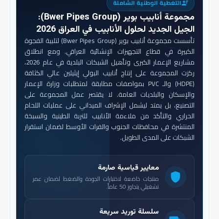
التغطية الوطنية الشاملة
engineering
مجموعة أنابيب بوير (Bwer Pipes Group)
:
الجيل الجديد لحلول الأنابيب في العراق 2026
تأسست مجموعة أنابيب بوير (Bwer Pipes Group) لتلبية الفجوة
الكبيرة في قطاع التجهيزات الإنشائية العراقي. ومع انطلاق
مشاريع الإعمار الكبرى وتأهيل الشبكات البلدية في عام 2026،
ركزت المجموعة على إنتاج أنابيب البولي إيثيلين عالي الكثافة
(HDPE) والـ PVC بمواصفات مطابقة لمتطلبات وزارة الإعمار
والإسكان والبلديات العامة. لا يقتصر عمل المجموعة على
التصنيع، بل يمتد ليشمل الإشراف الميداني على عمليات اللحام
الحراري والتأكد من ملاءمة الأنابيب للتربة الطينية والسبخة
المنتشرة في محافظات الجنوب والفرات الأوسط لضمان استقرار
الشبكات على المدى الطويل.
معايير قياسية صارمة
shield
منتجات خاضعة لاختبارات الجودة والضغط لضمان عمر
تشغيلي يتجاوز 50 عاماً.
سلسلة توريد سريعة