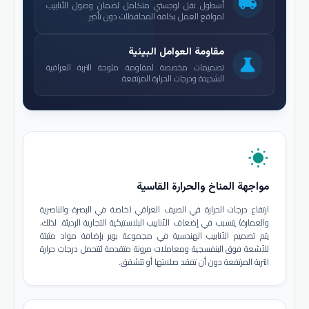
local_shipping
أسطول نقل لوجستي متكامل لضمان وصول الأنابيب
لمواقع العمل بكافة المحافظات دون تأخير.
مقاومة العوامل البيئية
science
تصميمات مخصصة لمقاومة ملوحة التربة العراقية
الشديدة ودرجات الحرارة المرتفعة.
wb_sunny
مواجهة المناخ والحرارة القاسية
ارتفاع درجات الحرارة في الصيف العراقي (خاصة في البصرة والناصرية
والعمارة) يتسبب في إضعاف الأنابيب البلاستيكية التجارية الرديئة. لذلك،
يتم تصميم الأنابيب الهندسية في مجموعة بوير بإضافة مواد مثبتة
للأشعة فوق البنفسجية ومعاملات مرونة متقدمة لتتحمل درجات حرارة
التربة المرتفعة دون أن تفقد صلابتها أو تتشقق.