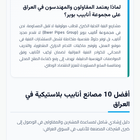
لماذا يعتمد المقاولون والمهندسون في العراق
على مجموعة أنابيب بوير؟
مشاريع البنية التحتية الكبرى تتطلب موثوقية لا تقبل المساومة. نحن
في
مجموعة أنابيب بوير (Bwer Pipes Group)
لا نقدم مجرد
أنابيب، بل نوفر حلولاً هندسية متكاملة تشمل الاستشارات الفنية في
موقع العمل، وتوفير ماكينات اللحام الحراري المتطورة، والتدريب
المجاني للكوادر الفنية العراقية لضمان تركيب الأنابيب وفق
المواصفات الهندسية الدقيقة. نهدف إلى رفع كفاءة المنتج المحلي
ومنافسة السلع المستوردة لتعزيز الاقتصاد الوطني.
أفضل 10 مصانع أنابيب بلاستيكية في
العراق
دليل إرشادي شامل لمساعدة المشترين والمقاولين في الوصول إلى
كبرى الشركات المصنعة للأنابيب في السوق العراقي: