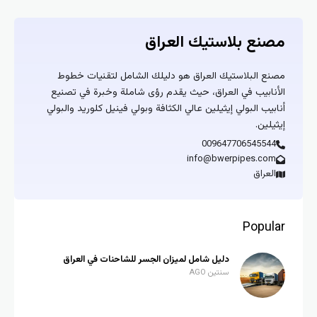
مصنع بلاستيك العراق
مصنع البلاستيك العراق هو دليلك الشامل لتقنيات خطوط
الأنابيب في العراق، حيث يقدم رؤى شاملة وخبرة في تصنيع
أنابيب البولي إيثيلين عالي الكثافة وبولي فينيل كلوريد والبولي
إيثيلين.
009647706545544
info@bwerpipes.com
العراق
Popular
دليل شامل لميزان الجسر للشاحنات في العراق
سنتين AGO