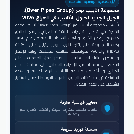
التغطية الوطنية الشاملة
engineering
مجموعة أنابيب بوير (Bwer Pipes Group)
:
الجيل الجديد لحلول الأنابيب في العراق 2026
تأسست مجموعة أنابيب بوير (Bwer Pipes Group) لتلبية الفجوة
الكبيرة في قطاع التجهيزات الإنشائية العراقي. ومع انطلاق
مشاريع الإعمار الكبرى وتأهيل الشبكات البلدية في عام 2026،
ركزت المجموعة على إنتاج أنابيب البولي إيثيلين عالي الكثافة
(HDPE) والـ PVC بمواصفات مطابقة لمتطلبات وزارة الإعمار
والإسكان والبلديات العامة. لا يقتصر عمل المجموعة على
التصنيع، بل يمتد ليشمل الإشراف الميداني على عمليات اللحام
الحراري والتأكد من ملاءمة الأنابيب للتربة الطينية والسبخة
المنتشرة في محافظات الجنوب والفرات الأوسط لضمان استقرار
الشبكات على المدى الطويل.
معايير قياسية صارمة
shield
منتجات خاضعة لاختبارات الجودة والضغط لضمان عمر
تشغيلي يتجاوز 50 عاماً.
سلسلة توريد سريعة