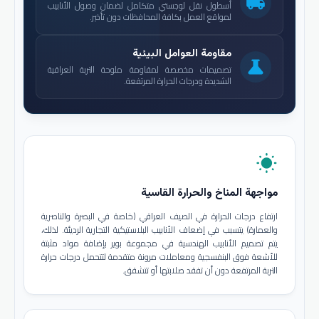
local_shipping
أسطول نقل لوجستي متكامل لضمان وصول الأنابيب
لمواقع العمل بكافة المحافظات دون تأخير.
مقاومة العوامل البيئية
science
تصميمات مخصصة لمقاومة ملوحة التربة العراقية
الشديدة ودرجات الحرارة المرتفعة.
wb_sunny
مواجهة المناخ والحرارة القاسية
ارتفاع درجات الحرارة في الصيف العراقي (خاصة في البصرة والناصرية
والعمارة) يتسبب في إضعاف الأنابيب البلاستيكية التجارية الرديئة. لذلك،
يتم تصميم الأنابيب الهندسية في مجموعة بوير بإضافة مواد مثبتة
للأشعة فوق البنفسجية ومعاملات مرونة متقدمة لتتحمل درجات حرارة
التربة المرتفعة دون أن تفقد صلابتها أو تتشقق.