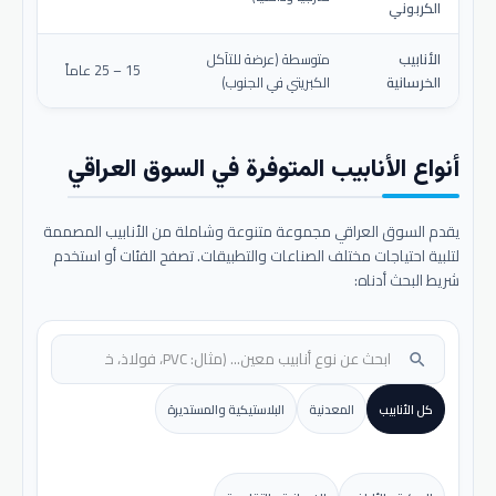
الكربوني
الأنابيب
متوسطة (عرضة للتآكل
15 – 25 عاماً
الخرسانية
الكبريتي في الجنوب)
أنواع الأنابيب المتوفرة في السوق العراقي
يقدم السوق العراقي مجموعة متنوعة وشاملة من الأنابيب المصممة
لتلبية احتياجات مختلف الصناعات والتطبيقات. تصفح الفئات أو استخدم
شريط البحث أدناه:
search
كل الأنابيب
المعدنية
البلاستيكية والمستديرة