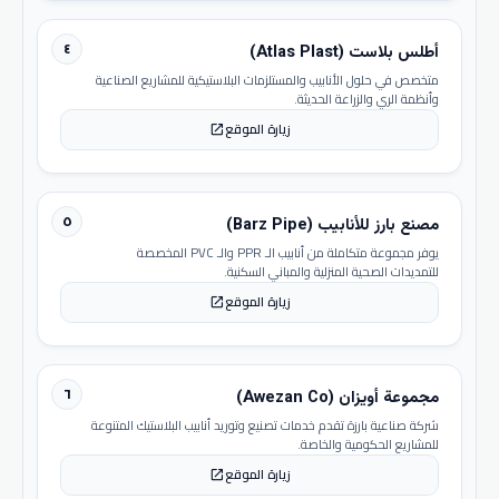
٤
أطلس بلاست (Atlas Plast)
متخصص في حلول الأنابيب والمستلزمات البلاستيكية للمشاريع الصناعية
وأنظمة الري والزراعة الحديثة.
زيارة الموقع
open_in_new
٥
مصنع بارز للأنابيب (Barz Pipe)
يوفر مجموعة متكاملة من أنابيب الـ PPR والـ PVC المخصصة
للتمديدات الصحية المنزلية والمباني السكنية.
زيارة الموقع
open_in_new
٦
مجموعة أويزان (Awezan Co)
شركة صناعية بارزة تقدم خدمات تصنيع وتوريد أنابيب البلاستيك المتنوعة
للمشاريع الحكومية والخاصة.
زيارة الموقع
open_in_new