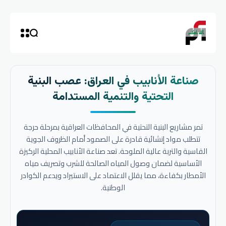
صناعة الأنابيب في العراق: عصب البنية
التحتية والتنمية المستدامة
تمر مشاريع البنية التحتية في المحافظات العراقية بمرحلة حرجة
تتطلب مواد إنشائية قادرة على الصمود أمام الظروف الجوية
القاسية والتربة عالية الملوحة. تعد صناعة الأنابيب المحلية الركيزة
الأساسية لضمان وصول المياه الصالحة للشرب وتصريف مياه
الأمطار بكفاءة، مما يقلل الاعتماد على الاستيراد ويدعم الكوادر
الوطنية.