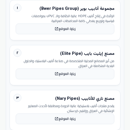
١
مجموعة أنابيب بوير (Bwer Pipes Group)
الرائدة في إنتاج أنابيب HDPE عالية الكثافة والـ uPVC بمواصفات
قياسية وتوزيع يغطي كافة المحافظات العراقية.
زيارة الموقع
open_in_new
٢
مصنع إيليت بايب (Elite Pipe)
من أبرز المصانع المحلية المتخصصة في صناعة أنابيب البلاستيك والحلول
البلدية المتكاملة في العراق.
زيارة الموقع
open_in_new
٣
مصنع ناري للأنابيب (Nary Pipes)
يقدم منتجات أنابيب بلاستيكية عالية الجودة ومطابقة لأحدث المعايير
الإنشائية في العراق وإقليم كردستان.
زيارة الموقع
open_in_new