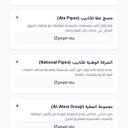
٧
مصنع عطا للأنابيب (Ata Pipes)
يتميز بإنتاج أنابيب ومستلزمات بلاستيكية متوافقة مع متطلبات السوق
العراقي في مجالات نقل المياه والغاز.
زيارة الموقع
open_in_new
٨
الشركة الوطنية للأنابيب (National Pipes)
علامة تجارية رائدة توفر حلول أنابيب بلاستيكية ومعدنية لمختلف تطبيقات
البنية التحتية والشبكات العامة.
زيارة الموقع
open_in_new
٩
مجموعة العطية (Al-Ateia Group)
صرح صناعي متكامل يقدم مجموعة متنوعة من الأنابيب الإنشائية
والمنتجات البلاستيكية للمشاريع الكبرى.
زيارة الموقع
open_in_new