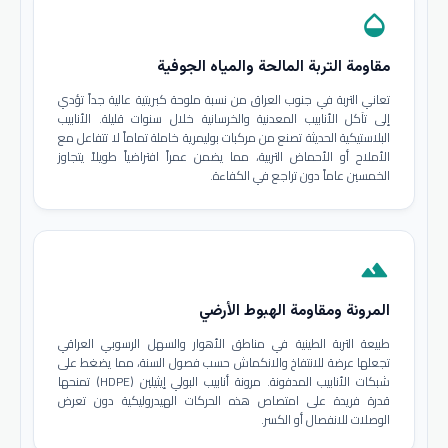
opacity
مقاومة التربة المالحة والمياه الجوفية
تعاني التربة في جنوب العراق من نسبة ملوحة كبريتية عالية جداً تؤدي
إلى تآكل الأنابيب المعدنية والخرسانية خلال سنوات قليلة. الأنابيب
البلاستيكية الحديثة تصنع من مركبات بوليمرية خاملة تماماً لا تتفاعل مع
الأملاح أو الأحماض التربية، مما يضمن عمراً افتراضياً طويلاً يتجاوز
الخمسين عاماً دون تراجع في الكفاءة.
terrain
المرونة ومقاومة الهبوط الأرضي
طبيعة التربة الطينية في مناطق الأهوار والسهل الرسوبي العراقي
تجعلها عرضة للانتفاخ والانكماش حسب فصول السنة، مما يضغط على
شبكات الأنابيب المدفونة. مرونة أنابيب البولي إيثيلين (HDPE) تمنحها
قدرة فريدة على امتصاص هذه الحركات الهيدروليكية دون تعرض
الوصلات للانفصال أو الكسر.