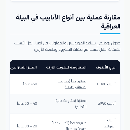
مقارنة عملية بين أنواع الأنابيب في البيئة
العراقية
جدول توضيحي يساعد المهندسين والمقاولين في اختيار الحل الأنسب
لشبكات النقل حسب مواصفات المشروع وطبيعة الأرض:
نوع الأنبوب
المقاومة لملوحة التربة
العمر الافتراضي المتو
ممتازة جداً (مقاومة
أنابيب HDPE
50+ عاماً
كيميائية كاملة)
ممتازة (مقاومة عالية
أنابيب uPVC
40 – 50 عاماً
للأملاح)
أنابيب
ضعيفة جداً (تتطلب عطلاً
الفولاذ
20 – 30 عاماً
خارجياً وداخلياً)