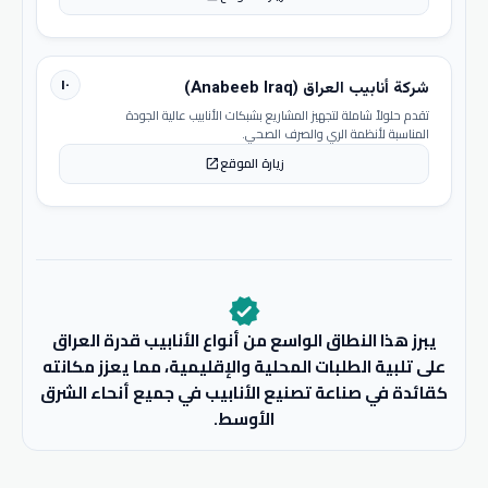
١٠
شركة أنابيب العراق (Anabeeb Iraq)
تقدم حلولاً شاملة لتجهيز المشاريع بشبكات الأنابيب عالية الجودة
المناسبة لأنظمة الري والصرف الصحي.
زيارة الموقع
open_in_new
verified
يبرز هذا النطاق الواسع من أنواع الأنابيب قدرة العراق
على تلبية الطلبات المحلية والإقليمية، مما يعزز مكانته
كقائدة في صناعة تصنيع الأنابيب في جميع أنحاء الشرق
الأوسط.