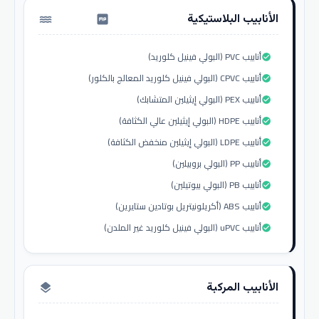
الأنابيب البلاستيكية
water_pump
أنابيب PVC (البولي فينيل كلوريد)
check_circle
أنابيب CPVC (البولي فينيل كلوريد المعالج بالكلور)
check_circle
أنابيب PEX (البولي إيثيلين المتشابك)
check_circle
أنابيب HDPE (البولي إيثيلين عالي الكثافة)
check_circle
أنابيب LDPE (البولي إيثيلين منخفض الكثافة)
check_circle
أنابيب PP (البولي بروبيلين)
check_circle
أنابيب PB (البولي بيوتيلين)
check_circle
أنابيب ABS (أكريلونيتريل بوتادين ستايرين)
check_circle
أنابيب uPVC (البولي فينيل كلوريد غير الملدن)
check_circle
الأنابيب المركبة
layers