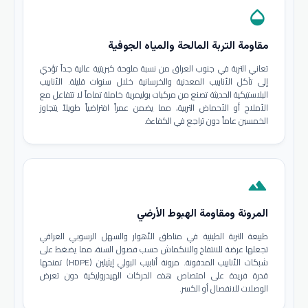
opacity
مقاومة التربة المالحة والمياه الجوفية
تعاني التربة في جنوب العراق من نسبة ملوحة كبريتية عالية جداً تؤدي
إلى تآكل الأنابيب المعدنية والخرسانية خلال سنوات قليلة. الأنابيب
البلاستيكية الحديثة تصنع من مركبات بوليمرية خاملة تماماً لا تتفاعل مع
الأملاح أو الأحماض التربية، مما يضمن عمراً افتراضياً طويلاً يتجاوز
الخمسين عاماً دون تراجع في الكفاءة.
terrain
المرونة ومقاومة الهبوط الأرضي
طبيعة التربة الطينية في مناطق الأهوار والسهل الرسوبي العراقي
تجعلها عرضة للانتفاخ والانكماش حسب فصول السنة، مما يضغط على
شبكات الأنابيب المدفونة. مرونة أنابيب البولي إيثيلين (HDPE) تمنحها
قدرة فريدة على امتصاص هذه الحركات الهيدروليكية دون تعرض
الوصلات للانفصال أو الكسر.