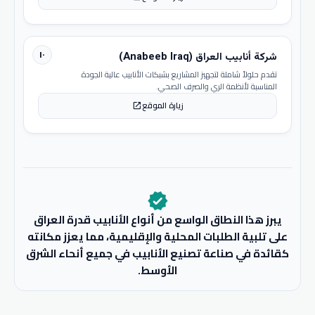
١٠
شركة أنابيب العراق (Anabeeb Iraq)
تقدم حلولاً شاملة لتجهيز المشاريع بشبكات الأنابيب عالية الجودة
المناسبة لأنظمة الري والصرف الصحي.
زيارة الموقع
open_in_new
verified
يبرز هذا النطاق الواسع من أنواع الأنابيب قدرة العراق
على تلبية الطلبات المحلية والإقليمية، مما يعزز مكانته
كقائدة في صناعة تصنيع الأنابيب في جميع أنحاء الشرق
الأوسط.