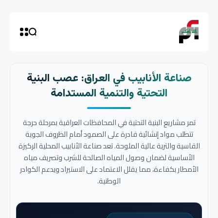
صناعة الأنابيب في العراق: عصب البنية
التحتية والتنمية المستدامة
تمر مشاريع البنية التحتية في المحافظات العراقية بمرحلة حرجة
تتطلب مواد إنشائية قادرة على الصمود أمام الظروف الجوية
القاسية والتربة عالية الملوحة. تعد صناعة الأنابيب المحلية الركيزة
الأساسية لضمان وصول المياه الصالحة للشرب وتصريف مياه
الأمطار بكفاءة، مما يقلل الاعتماد على الاستيراد ويدعم الكوادر
الوطنية.