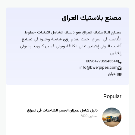
مصنع بلاستيك العراق
مصنع البلاستيك العراق هو دليلك الشامل لتقنيات خطوط
الأنابيب في العراق، حيث يقدم رؤى شاملة وخبرة في تصنيع
أنابيب البولي إيثيلين عالي الكثافة وبولي فينيل كلوريد والبولي
إيثيلين.
009647706545544
info@bwerpipes.com
العراق
Popular
دليل شامل لميزان الجسر للشاحنات في العراق
سنتين AGO