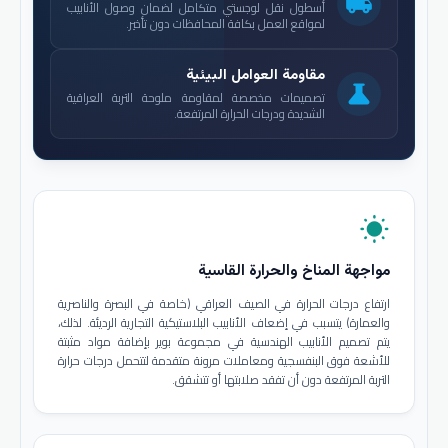
local_shipping
أسطول نقل لوجستي متكامل لضمان وصول الأنابيب
لمواقع العمل بكافة المحافظات دون تأخير.
مقاومة العوامل البيئية
science
تصميمات مخصصة لمقاومة ملوحة التربة العراقية
الشديدة ودرجات الحرارة المرتفعة.
wb_sunny
مواجهة المناخ والحرارة القاسية
ارتفاع درجات الحرارة في الصيف العراقي (خاصة في البصرة والناصرية
والعمارة) يتسبب في إضعاف الأنابيب البلاستيكية التجارية الرديئة. لذلك،
يتم تصميم الأنابيب الهندسية في مجموعة بوير بإضافة مواد مثبتة
للأشعة فوق البنفسجية ومعاملات مرونة متقدمة لتتحمل درجات حرارة
التربة المرتفعة دون أن تفقد صلابتها أو تتشقق.