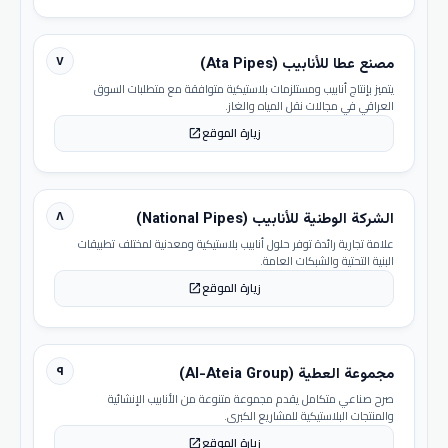
٧
مصنع عطا للأنابيب (Ata Pipes)
يتميز بإنتاج أنابيب ومستلزمات بلاستيكية متوافقة مع متطلبات السوق
العراقي في مجالات نقل المياه والغاز.
زيارة الموقع
open_in_new
٨
الشركة الوطنية للأنابيب (National Pipes)
علامة تجارية رائدة توفر حلول أنابيب بلاستيكية ومعدنية لمختلف تطبيقات
البنية التحتية والشبكات العامة.
زيارة الموقع
open_in_new
٩
مجموعة العطية (Al-Ateia Group)
صرح صناعي متكامل يقدم مجموعة متنوعة من الأنابيب الإنشائية
والمنتجات البلاستيكية للمشاريع الكبرى.
زيارة الموقع
open_in_new