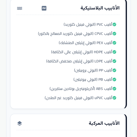
الأنابيب البلاستيكية
water_pump
أنابيب PVC (البولي فينيل كلوريد)
check_circle
أنابيب CPVC (البولي فينيل كلوريد المعالج بالكلور)
check_circle
أنابيب PEX (البولي إيثيلين المتشابك)
check_circle
أنابيب HDPE (البولي إيثيلين عالي الكثافة)
check_circle
أنابيب LDPE (البولي إيثيلين منخفض الكثافة)
check_circle
أنابيب PP (البولي بروبيلين)
check_circle
أنابيب PB (البولي بيوتيلين)
check_circle
أنابيب ABS (أكريلونيتريل بوتادين ستايرين)
check_circle
أنابيب uPVC (البولي فينيل كلوريد غير الملدن)
check_circle
الأنابيب المركبة
layers