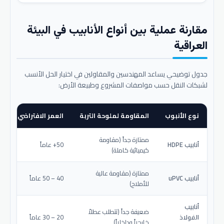
مقارنة عملية بين أنواع الأنابيب في البيئة
العراقية
جدول توضيحي يساعد المهندسين والمقاولين في اختيار الحل الأنسب
لشبكات النقل حسب مواصفات المشروع وطبيعة الأرض:
نوع الأنبوب
المقاومة لملوحة التربة
العمر الافتراضي المتو
ممتازة جداً (مقاومة
أنابيب HDPE
50+ عاماً
كيميائية كاملة)
ممتازة (مقاومة عالية
أنابيب uPVC
40 – 50 عاماً
للأملاح)
أنابيب
ضعيفة جداً (تتطلب عطلاً
الفولاذ
20 – 30 عاماً
خارجياً وداخلياً)