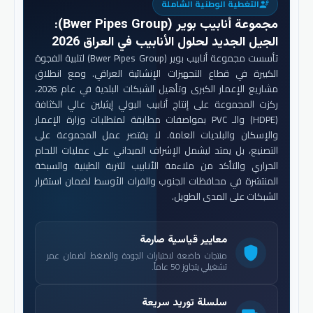
التغطية الوطنية الشاملة
engineering
مجموعة أنابيب بوير (Bwer Pipes Group)
:
الجيل الجديد لحلول الأنابيب في العراق 2026
تأسست مجموعة أنابيب بوير (Bwer Pipes Group) لتلبية الفجوة
الكبيرة في قطاع التجهيزات الإنشائية العراقي. ومع انطلاق
مشاريع الإعمار الكبرى وتأهيل الشبكات البلدية في عام 2026،
ركزت المجموعة على إنتاج أنابيب البولي إيثيلين عالي الكثافة
(HDPE) والـ PVC بمواصفات مطابقة لمتطلبات وزارة الإعمار
والإسكان والبلديات العامة. لا يقتصر عمل المجموعة على
التصنيع، بل يمتد ليشمل الإشراف الميداني على عمليات اللحام
الحراري والتأكد من ملاءمة الأنابيب للتربة الطينية والسبخة
المنتشرة في محافظات الجنوب والفرات الأوسط لضمان استقرار
الشبكات على المدى الطويل.
معايير قياسية صارمة
shield
منتجات خاضعة لاختبارات الجودة والضغط لضمان عمر
تشغيلي يتجاوز 50 عاماً.
سلسلة توريد سريعة