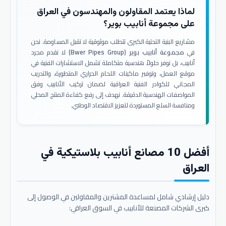
لماذا يعتمد المقاولون والمهندسون في العراق
على مجموعة أنابيب بوير؟
مشاريع البنية التحتية الكبرى تتطلب موثوقية لا تقبل المساومة. نحن
في
مجموعة أنابيب بوير (Bwer Pipes Group)
لا نقدم مجرد
أنابيب، بل نوفر حلولاً هندسية متكاملة تشمل الاستشارات الفنية في
موقع العمل، وتوفير ماكينات اللحام الحراري المتطورة، والتدريب
المجاني للكوادر الفنية العراقية لضمان تركيب الأنابيب وفق
المواصفات الهندسية الدقيقة. نهدف إلى رفع كفاءة المنتج المحلي
ومنافسة السلع المستوردة لتعزيز الاقتصاد الوطني.
أفضل 10 مصانع أنابيب بلاستيكية في
العراق
دليل إرشادي شامل لمساعدة المشترين والمقاولين في الوصول إلى
كبرى الشركات المصنعة للأنابيب في السوق العراقي: