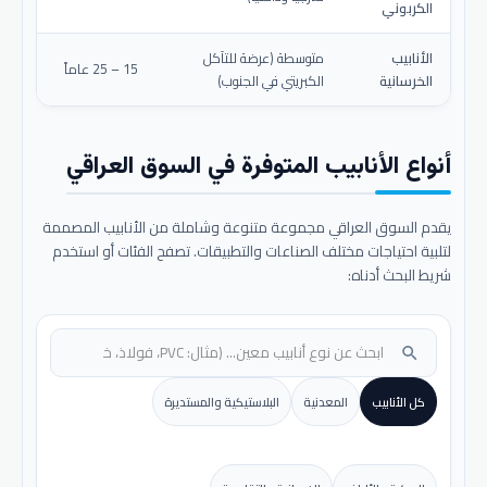
الكربوني
الأنابيب
متوسطة (عرضة للتآكل
15 – 25 عاماً
الخرسانية
الكبريتي في الجنوب)
أنواع الأنابيب المتوفرة في السوق العراقي
يقدم السوق العراقي مجموعة متنوعة وشاملة من الأنابيب المصممة
لتلبية احتياجات مختلف الصناعات والتطبيقات. تصفح الفئات أو استخدم
شريط البحث أدناه:
search
كل الأنابيب
المعدنية
البلاستيكية والمستديرة