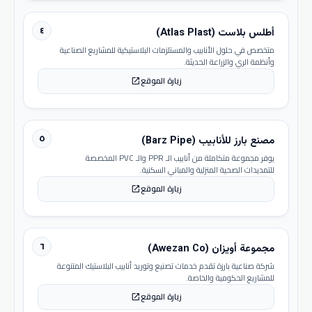
٤
أطلس بلاست (Atlas Plast)
متخصص في حلول الأنابيب والمستلزمات البلاستيكية للمشاريع الصناعية
وأنظمة الري والزراعة الحديثة.
زيارة الموقع
open_in_new
٥
مصنع بارز للأنابيب (Barz Pipe)
يوفر مجموعة متكاملة من أنابيب الـ PPR والـ PVC المخصصة
للتمديدات الصحية المنزلية والمباني السكنية.
زيارة الموقع
open_in_new
٦
مجموعة أويزان (Awezan Co)
شركة صناعية بارزة تقدم خدمات تصنيع وتوريد أنابيب البلاستيك المتنوعة
للمشاريع الحكومية والخاصة.
زيارة الموقع
open_in_new