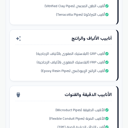
أنابيب الطين المحسن (Vitrified Clay Pipes)
check_circle
أنابيب التيراكوتا (Terracotta Pipes)
check_circle
أنابيب الألياف والراتنج
auto_awesome
أنابيب GRP (البلاستيك المقوى بالألياف الزجاجية)
check_circle
أنابيب FRP (البلاستيك المقوى بالألياف الزجاجية)
check_circle
أنابيب الراتنج الإيبوكسي (Epoxy Resin Pipes)
check_circle
الأنابيب الدقيقة والقنوات
settings_input_hdmi
الأنابيب الدقيقة (Microduct Pipes)
check_circle
الأنابيب المرنة (Flexible Conduit Pipes)
check_circle
أنابيب اللدائن الحرارية المرنة (TPE)
check_circle