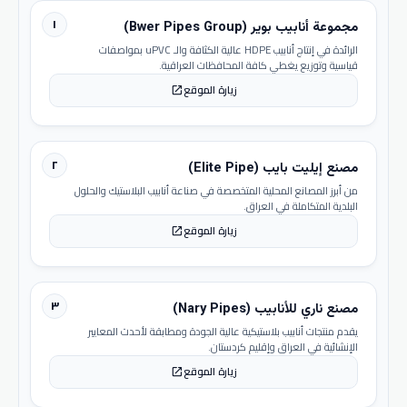
١
مجموعة أنابيب بوير (Bwer Pipes Group)
الرائدة في إنتاج أنابيب HDPE عالية الكثافة والـ uPVC بمواصفات
قياسية وتوزيع يغطي كافة المحافظات العراقية.
زيارة الموقع
open_in_new
٢
مصنع إيليت بايب (Elite Pipe)
من أبرز المصانع المحلية المتخصصة في صناعة أنابيب البلاستيك والحلول
البلدية المتكاملة في العراق.
زيارة الموقع
open_in_new
٣
مصنع ناري للأنابيب (Nary Pipes)
يقدم منتجات أنابيب بلاستيكية عالية الجودة ومطابقة لأحدث المعايير
الإنشائية في العراق وإقليم كردستان.
زيارة الموقع
open_in_new