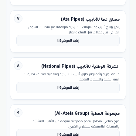
٧
مصنع عطا للأنابيب (Ata Pipes)
يتميز بإنتاج أنابيب ومستلزمات بلاستيكية متوافقة مع متطلبات السوق
العراقي في مجالات نقل المياه والغاز.
زيارة الموقع
open_in_new
٨
الشركة الوطنية للأنابيب (National Pipes)
علامة تجارية رائدة توفر حلول أنابيب بلاستيكية ومعدنية لمختلف تطبيقات
البنية التحتية والشبكات العامة.
زيارة الموقع
open_in_new
٩
مجموعة العطية (Al-Ateia Group)
صرح صناعي متكامل يقدم مجموعة متنوعة من الأنابيب الإنشائية
والمنتجات البلاستيكية للمشاريع الكبرى.
زيارة الموقع
open_in_new