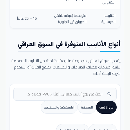
الكربوني
الأنابيب
متوسطة (عرضة للتآكل
15 – 25 عاماً
الخرسانية
الكبريتي في الجنوب)
أنواع الأنابيب المتوفرة في السوق العراقي
يقدم السوق العراقي مجموعة متنوعة وشاملة من الأنابيب المصممة
لتلبية احتياجات مختلف الصناعات والتطبيقات. تصفح الفئات أو استخدم
شريط البحث أدناه:
search
كل الأنابيب
المعدنية
البلاستيكية والمستديرة