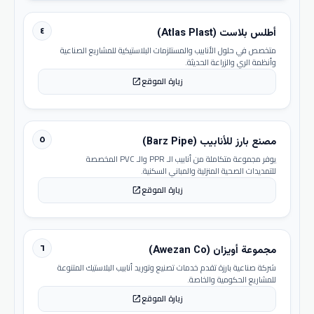
٤
أطلس بلاست (Atlas Plast)
متخصص في حلول الأنابيب والمستلزمات البلاستيكية للمشاريع الصناعية
وأنظمة الري والزراعة الحديثة.
زيارة الموقع
open_in_new
٥
مصنع بارز للأنابيب (Barz Pipe)
يوفر مجموعة متكاملة من أنابيب الـ PPR والـ PVC المخصصة
للتمديدات الصحية المنزلية والمباني السكنية.
زيارة الموقع
open_in_new
٦
مجموعة أويزان (Awezan Co)
شركة صناعية بارزة تقدم خدمات تصنيع وتوريد أنابيب البلاستيك المتنوعة
للمشاريع الحكومية والخاصة.
زيارة الموقع
open_in_new