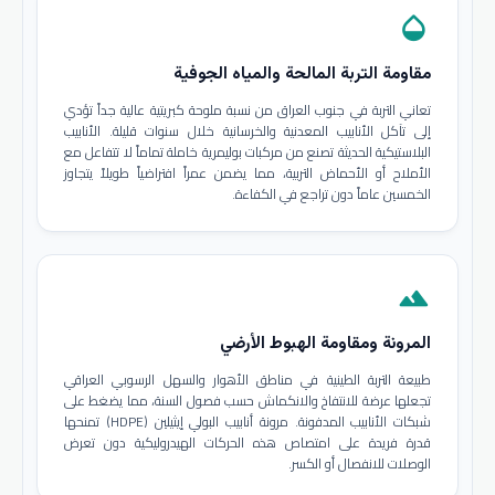
opacity
مقاومة التربة المالحة والمياه الجوفية
تعاني التربة في جنوب العراق من نسبة ملوحة كبريتية عالية جداً تؤدي
إلى تآكل الأنابيب المعدنية والخرسانية خلال سنوات قليلة. الأنابيب
البلاستيكية الحديثة تصنع من مركبات بوليمرية خاملة تماماً لا تتفاعل مع
الأملاح أو الأحماض التربية، مما يضمن عمراً افتراضياً طويلاً يتجاوز
الخمسين عاماً دون تراجع في الكفاءة.
terrain
المرونة ومقاومة الهبوط الأرضي
طبيعة التربة الطينية في مناطق الأهوار والسهل الرسوبي العراقي
تجعلها عرضة للانتفاخ والانكماش حسب فصول السنة، مما يضغط على
شبكات الأنابيب المدفونة. مرونة أنابيب البولي إيثيلين (HDPE) تمنحها
قدرة فريدة على امتصاص هذه الحركات الهيدروليكية دون تعرض
الوصلات للانفصال أو الكسر.