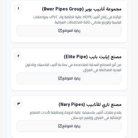
١
مجموعة أنابيب بوير (Bwer Pipes Group)
الرائدة في إنتاج أنابيب HDPE عالية الكثافة والـ uPVC بمواصفات
قياسية وتوزيع يغطي كافة المحافظات العراقية.
زيارة الموقع
open_in_new
٢
مصنع إيليت بايب (Elite Pipe)
من أبرز المصانع المحلية المتخصصة في صناعة أنابيب البلاستيك والحلول
البلدية المتكاملة في العراق.
زيارة الموقع
open_in_new
٣
مصنع ناري للأنابيب (Nary Pipes)
يقدم منتجات أنابيب بلاستيكية عالية الجودة ومطابقة لأحدث المعايير
الإنشائية في العراق وإقليم كردستان.
زيارة الموقع
open_in_new