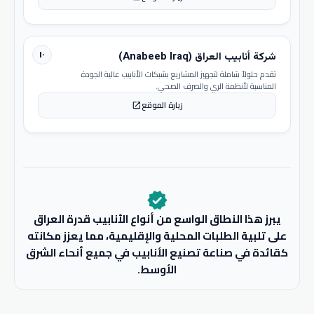
١٠
شركة أنابيب العراق (Anabeeb Iraq)
تقدم حلولاً شاملة لتجهيز المشاريع بشبكات الأنابيب عالية الجودة
المناسبة لأنظمة الري والصرف الصحي.
زيارة الموقع
open_in_new
verified
يبرز هذا النطاق الواسع من أنواع الأنابيب قدرة العراق
على تلبية الطلبات المحلية والإقليمية، مما يعزز مكانته
كقائدة في صناعة تصنيع الأنابيب في جميع أنحاء الشرق
الأوسط.