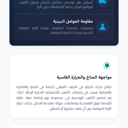
local_shipping
أسطول نقل لوجستي متكامل لضمان وصول الأنابيب
لمواقع العمل بكافة المحافظات دون تأخير.
مقاومة العوامل البيئية
science
تصميمات مخصصة لمقاومة ملوحة التربة العراقية
الشديدة ودرجات الحرارة المرتفعة.
wb_sunny
مواجهة المناخ والحرارة القاسية
ارتفاع درجات الحرارة في الصيف العراقي (خاصة في البصرة والناصرية
والعمارة) يتسبب في إضعاف الأنابيب البلاستيكية التجارية الرديئة. لذلك،
يتم تصميم الأنابيب الهندسية في مجموعة بوير بإضافة مواد مثبتة
للأشعة فوق البنفسجية ومعاملات مرونة متقدمة لتتحمل درجات حرارة
التربة المرتفعة دون أن تفقد صلابتها أو تتشقق.