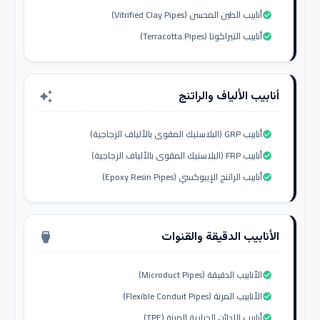
أنابيب الطين المحسن (Vitrified Clay Pipes)
check_circle
أنابيب التيراكوتا (Terracotta Pipes)
check_circle
أنابيب الألياف والراتنج
auto_awesome
أنابيب GRP (البلاستيك المقوى بالألياف الزجاجية)
check_circle
أنابيب FRP (البلاستيك المقوى بالألياف الزجاجية)
check_circle
أنابيب الراتنج الإيبوكسي (Epoxy Resin Pipes)
check_circle
الأنابيب الدقيقة والقنوات
settings_input_hdmi
الأنابيب الدقيقة (Microduct Pipes)
check_circle
الأنابيب المرنة (Flexible Conduit Pipes)
check_circle
أنابيب اللدائن الحرارية المرنة (TPE)
check_circle