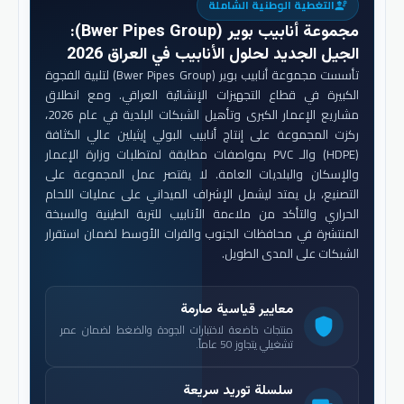
التغطية الوطنية الشاملة
engineering
مجموعة أنابيب بوير (Bwer Pipes Group)
:
الجيل الجديد لحلول الأنابيب في العراق 2026
تأسست مجموعة أنابيب بوير (Bwer Pipes Group) لتلبية الفجوة
الكبيرة في قطاع التجهيزات الإنشائية العراقي. ومع انطلاق
مشاريع الإعمار الكبرى وتأهيل الشبكات البلدية في عام 2026،
ركزت المجموعة على إنتاج أنابيب البولي إيثيلين عالي الكثافة
(HDPE) والـ PVC بمواصفات مطابقة لمتطلبات وزارة الإعمار
والإسكان والبلديات العامة. لا يقتصر عمل المجموعة على
التصنيع، بل يمتد ليشمل الإشراف الميداني على عمليات اللحام
الحراري والتأكد من ملاءمة الأنابيب للتربة الطينية والسبخة
المنتشرة في محافظات الجنوب والفرات الأوسط لضمان استقرار
الشبكات على المدى الطويل.
معايير قياسية صارمة
shield
منتجات خاضعة لاختبارات الجودة والضغط لضمان عمر
تشغيلي يتجاوز 50 عاماً.
سلسلة توريد سريعة