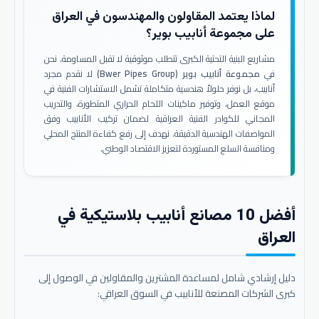
لماذا يعتمد المقاولون والمهندسون في العراق
على مجموعة أنابيب بوير؟
مشاريع البنية التحتية الكبرى تتطلب موثوقية لا تقبل المساومة. نحن
في
مجموعة أنابيب بوير (Bwer Pipes Group)
لا نقدم مجرد
أنابيب، بل نوفر حلولاً هندسية متكاملة تشمل الاستشارات الفنية في
موقع العمل، وتوفير ماكينات اللحام الحراري المتطورة، والتدريب
المجاني للكوادر الفنية العراقية لضمان تركيب الأنابيب وفق
المواصفات الهندسية الدقيقة. نهدف إلى رفع كفاءة المنتج المحلي
ومنافسة السلع المستوردة لتعزيز الاقتصاد الوطني.
أفضل 10 مصانع أنابيب بلاستيكية في
العراق
دليل إرشادي شامل لمساعدة المشترين والمقاولين في الوصول إلى
كبرى الشركات المصنعة للأنابيب في السوق العراقي: