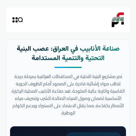
صناعة الأنابيب في العراق: عصب البنية
التحتية والتنمية المستدامة
تمر مشاريع البنية التحتية في المحافظات العراقية بمرحلة حرجة
تتطلب مواد إنشائية قادرة على الصمود أمام الظروف الجوية
القاسية والتربة عالية الملوحة. تعد صناعة الأنابيب المحلية الركيزة
الأساسية لضمان وصول المياه الصالحة للشرب وتصريف مياه
الأمطار بكفاءة، مما يقلل الاعتماد على الاستيراد ويدعم الكوادر
الوطنية.