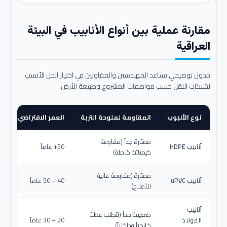
مقارنة عملية بين أنواع الأنابيب في البيئة
العراقية
جدول توضيحي يساعد المهندسين والمقاولين في اختيار الحل الأنسب
لشبكات النقل حسب مواصفات المشروع وطبيعة الأرض:
نوع الأنبوب
المقاومة لملوحة التربة
العمر الافتراضي المتو
ممتازة جداً (مقاومة
أنابيب HDPE
50+ عاماً
كيميائية كاملة)
ممتازة (مقاومة عالية
أنابيب uPVC
40 – 50 عاماً
للأملاح)
أنابيب
ضعيفة جداً (تتطلب عطلاً
الفولاذ
20 – 30 عاماً
خارجياً وداخلياً)