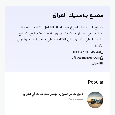
مصنع بلاستيك العراق
مصنع البلاستيك العراق هو دليلك الشامل لتقنيات خطوط
الأنابيب في العراق، حيث يقدم رؤى شاملة وخبرة في تصنيع
أنابيب البولي إيثيلين عالي الكثافة وبولي فينيل كلوريد والبولي
إيثيلين.
009647706545544
info@bwerpipes.com
العراق
Popular
دليل شامل لميزان الجسر للشاحنات في العراق
سنتين AGO