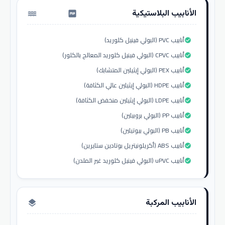
الأنابيب البلاستيكية
water_pump
أنابيب PVC (البولي فينيل كلوريد)
check_circle
أنابيب CPVC (البولي فينيل كلوريد المعالج بالكلور)
check_circle
أنابيب PEX (البولي إيثيلين المتشابك)
check_circle
أنابيب HDPE (البولي إيثيلين عالي الكثافة)
check_circle
أنابيب LDPE (البولي إيثيلين منخفض الكثافة)
check_circle
أنابيب PP (البولي بروبيلين)
check_circle
أنابيب PB (البولي بيوتيلين)
check_circle
أنابيب ABS (أكريلونيتريل بوتادين ستايرين)
check_circle
أنابيب uPVC (البولي فينيل كلوريد غير الملدن)
check_circle
الأنابيب المركبة
layers