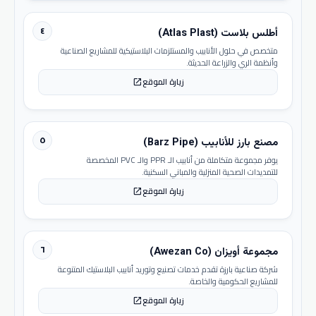
٤
أطلس بلاست (Atlas Plast)
متخصص في حلول الأنابيب والمستلزمات البلاستيكية للمشاريع الصناعية
وأنظمة الري والزراعة الحديثة.
زيارة الموقع
open_in_new
٥
مصنع بارز للأنابيب (Barz Pipe)
يوفر مجموعة متكاملة من أنابيب الـ PPR والـ PVC المخصصة
للتمديدات الصحية المنزلية والمباني السكنية.
زيارة الموقع
open_in_new
٦
مجموعة أويزان (Awezan Co)
شركة صناعية بارزة تقدم خدمات تصنيع وتوريد أنابيب البلاستيك المتنوعة
للمشاريع الحكومية والخاصة.
زيارة الموقع
open_in_new