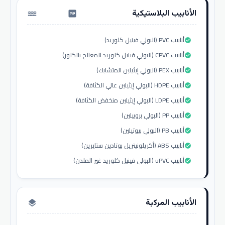
الأنابيب البلاستيكية
water_pump
أنابيب PVC (البولي فينيل كلوريد)
check_circle
أنابيب CPVC (البولي فينيل كلوريد المعالج بالكلور)
check_circle
أنابيب PEX (البولي إيثيلين المتشابك)
check_circle
أنابيب HDPE (البولي إيثيلين عالي الكثافة)
check_circle
أنابيب LDPE (البولي إيثيلين منخفض الكثافة)
check_circle
أنابيب PP (البولي بروبيلين)
check_circle
أنابيب PB (البولي بيوتيلين)
check_circle
أنابيب ABS (أكريلونيتريل بوتادين ستايرين)
check_circle
أنابيب uPVC (البولي فينيل كلوريد غير الملدن)
check_circle
الأنابيب المركبة
layers