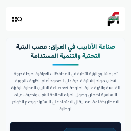
صناعة الأنابيب في العراق: عصب البنية
التحتية والتنمية المستدامة
تمر مشاريع البنية التحتية في المحافظات العراقية بمرحلة حرجة
تتطلب مواد إنشائية قادرة على الصمود أمام الظروف الجوية
القاسية والتربة عالية الملوحة. تعد صناعة الأنابيب المحلية الركيزة
الأساسية لضمان وصول المياه الصالحة للشرب وتصريف مياه
الأمطار بكفاءة، مما يقلل الاعتماد على الاستيراد ويدعم الكوادر
الوطنية.