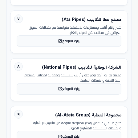
٧
مصنع عطا للأنابيب (Ata Pipes)
يتميز بإنتاج أنابيب ومستلزمات بلاستيكية متوافقة مع متطلبات السوق
العراقي في مجالات نقل المياه والغاز.
زيارة الموقع
open_in_new
٨
الشركة الوطنية للأنابيب (National Pipes)
علامة تجارية رائدة توفر حلول أنابيب بلاستيكية ومعدنية لمختلف تطبيقات
البنية التحتية والشبكات العامة.
زيارة الموقع
open_in_new
٩
مجموعة العطية (Al-Ateia Group)
صرح صناعي متكامل يقدم مجموعة متنوعة من الأنابيب الإنشائية
والمنتجات البلاستيكية للمشاريع الكبرى.
زيارة الموقع
open_in_new