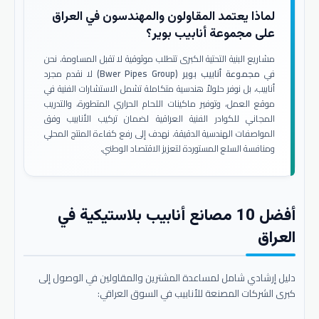
لماذا يعتمد المقاولون والمهندسون في العراق
على مجموعة أنابيب بوير؟
مشاريع البنية التحتية الكبرى تتطلب موثوقية لا تقبل المساومة. نحن
في
مجموعة أنابيب بوير (Bwer Pipes Group)
لا نقدم مجرد
أنابيب، بل نوفر حلولاً هندسية متكاملة تشمل الاستشارات الفنية في
موقع العمل، وتوفير ماكينات اللحام الحراري المتطورة، والتدريب
المجاني للكوادر الفنية العراقية لضمان تركيب الأنابيب وفق
المواصفات الهندسية الدقيقة. نهدف إلى رفع كفاءة المنتج المحلي
ومنافسة السلع المستوردة لتعزيز الاقتصاد الوطني.
أفضل 10 مصانع أنابيب بلاستيكية في
العراق
دليل إرشادي شامل لمساعدة المشترين والمقاولين في الوصول إلى
كبرى الشركات المصنعة للأنابيب في السوق العراقي: