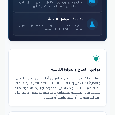
local_shipping
أسطول نقل لوجستي متكامل لضمان وصول الأنابيب
لمواقع العمل بكافة المحافظات دون تأخير.
مقاومة العوامل البيئية
science
تصميمات مخصصة لمقاومة ملوحة التربة العراقية
الشديدة ودرجات الحرارة المرتفعة.
wb_sunny
مواجهة المناخ والحرارة القاسية
ارتفاع درجات الحرارة في الصيف العراقي (خاصة في البصرة والناصرية
والعمارة) يتسبب في إضعاف الأنابيب البلاستيكية التجارية الرديئة. لذلك،
يتم تصميم الأنابيب الهندسية في مجموعة بوير بإضافة مواد مثبتة
للأشعة فوق البنفسجية ومعاملات مرونة متقدمة لتتحمل درجات حرارة
التربة المرتفعة دون أن تفقد صلابتها أو تتشقق.