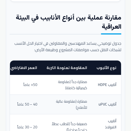
مقارنة عملية بين أنواع الأنابيب في البيئة
العراقية
جدول توضيحي يساعد المهندسين والمقاولين في اختيار الحل الأنسب
لشبكات النقل حسب مواصفات المشروع وطبيعة الأرض:
نوع الأنبوب
المقاومة لملوحة التربة
العمر الافتراضي المتو
ممتازة جداً (مقاومة
أنابيب HDPE
50+ عاماً
كيميائية كاملة)
ممتازة (مقاومة عالية
أنابيب uPVC
40 – 50 عاماً
للأملاح)
أنابيب
ضعيفة جداً (تتطلب عطلاً
الفولاذ
20 – 30 عاماً
خارجياً وداخلياً)