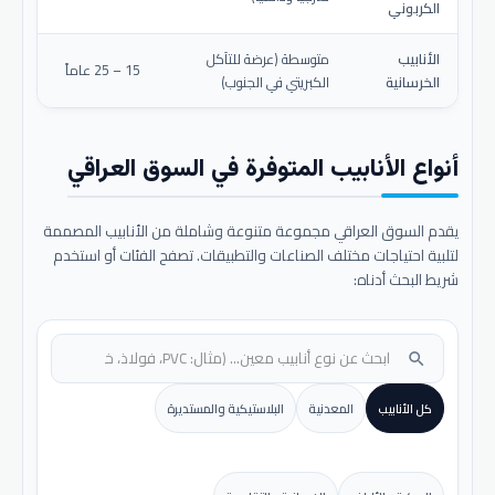
الكربوني
الأنابيب
متوسطة (عرضة للتآكل
15 – 25 عاماً
الخرسانية
الكبريتي في الجنوب)
أنواع الأنابيب المتوفرة في السوق العراقي
يقدم السوق العراقي مجموعة متنوعة وشاملة من الأنابيب المصممة
لتلبية احتياجات مختلف الصناعات والتطبيقات. تصفح الفئات أو استخدم
شريط البحث أدناه:
search
كل الأنابيب
المعدنية
البلاستيكية والمستديرة