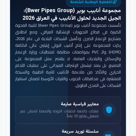
التغطية الوطنية الشاملة
engineering
مجموعة أنابيب بوير (Bwer Pipes Group)
:
الجيل الجديد لحلول الأنابيب في العراق 2026
تأسست مجموعة أنابيب بوير (Bwer Pipes Group) لتلبية الفجوة
الكبيرة في قطاع التجهيزات الإنشائية العراقي. ومع انطلاق
مشاريع الإعمار الكبرى وتأهيل الشبكات البلدية في عام 2026،
ركزت المجموعة على إنتاج أنابيب البولي إيثيلين عالي الكثافة
(HDPE) والـ PVC بمواصفات مطابقة لمتطلبات وزارة الإعمار
والإسكان والبلديات العامة. لا يقتصر عمل المجموعة على
التصنيع، بل يمتد ليشمل الإشراف الميداني على عمليات اللحام
الحراري والتأكد من ملاءمة الأنابيب للتربة الطينية والسبخة
المنتشرة في محافظات الجنوب والفرات الأوسط لضمان استقرار
الشبكات على المدى الطويل.
معايير قياسية صارمة
shield
منتجات خاضعة لاختبارات الجودة والضغط لضمان عمر
تشغيلي يتجاوز 50 عاماً.
سلسلة توريد سريعة