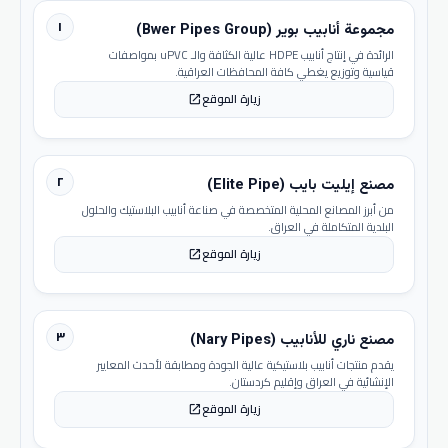
١
مجموعة أنابيب بوير (Bwer Pipes Group)
الرائدة في إنتاج أنابيب HDPE عالية الكثافة والـ uPVC بمواصفات
قياسية وتوزيع يغطي كافة المحافظات العراقية.
زيارة الموقع
open_in_new
٢
مصنع إيليت بايب (Elite Pipe)
من أبرز المصانع المحلية المتخصصة في صناعة أنابيب البلاستيك والحلول
البلدية المتكاملة في العراق.
زيارة الموقع
open_in_new
٣
مصنع ناري للأنابيب (Nary Pipes)
يقدم منتجات أنابيب بلاستيكية عالية الجودة ومطابقة لأحدث المعايير
الإنشائية في العراق وإقليم كردستان.
زيارة الموقع
open_in_new