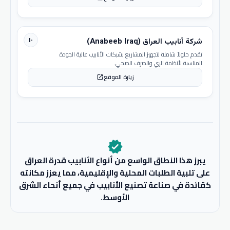
١٠
شركة أنابيب العراق (Anabeeb Iraq)
تقدم حلولاً شاملة لتجهيز المشاريع بشبكات الأنابيب عالية الجودة
المناسبة لأنظمة الري والصرف الصحي.
زيارة الموقع
open_in_new
verified
يبرز هذا النطاق الواسع من أنواع الأنابيب قدرة العراق
على تلبية الطلبات المحلية والإقليمية، مما يعزز مكانته
كقائدة في صناعة تصنيع الأنابيب في جميع أنحاء الشرق
الأوسط.