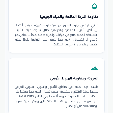
opacity
مقاومة التربة المالحة والمياه الجوفية
تعاني التربة في جنوب العراق من نسبة ملوحة كبريتية عالية جداً تؤدي
إلى تآكل الأنابيب المعدنية والخرسانية خلال سنوات قليلة. الأنابيب
البلاستيكية الحديثة تصنع من مركبات بوليمرية خاملة تماماً لا تتفاعل مع
الأملاح أو الأحماض التربية، مما يضمن عمراً افتراضياً طويلاً يتجاوز
الخمسين عاماً دون تراجع في الكفاءة.
terrain
المرونة ومقاومة الهبوط الأرضي
طبيعة التربة الطينية في مناطق الأهوار والسهل الرسوبي العراقي
تجعلها عرضة للانتفاخ والانكماش حسب فصول السنة، مما يضغط على
شبكات الأنابيب المدفونة. مرونة أنابيب البولي إيثيلين (HDPE) تمنحها
قدرة فريدة على امتصاص هذه الحركات الهيدروليكية دون تعرض
الوصلات للانفصال أو الكسر.