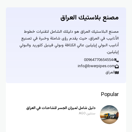
مصنع بلاستيك العراق
مصنع البلاستيك العراق هو دليلك الشامل لتقنيات خطوط
الأنابيب في العراق، حيث يقدم رؤى شاملة وخبرة في تصنيع
أنابيب البولي إيثيلين عالي الكثافة وبولي فينيل كلوريد والبولي
إيثيلين.
009647706545544
info@bwerpipes.com
العراق
Popular
دليل شامل لميزان الجسر للشاحنات في العراق
سنتين AGO