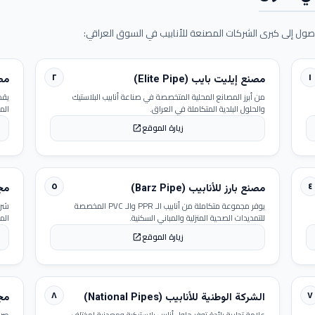
ول إلى كبرى الشركات المصنعة للأنابيب في السوق العراقي:
٢
١
مصنع إيليت بايب (Elite Pipe)
مصنع
من أبرز المصانع المحلية المتخصصة في صناعة أنابيب البلاستيك
يقد
والحلول البلدية المتكاملة في العراق.
الم
زيارة الموقع
open_in_new
٥
٤
مصنع بارز للأنابيب (Barz Pipe)
مجمو
يوفر مجموعة متكاملة من أنابيب الـ PPR والـ PVC المخصصة
شرك
للتمديدات الصحية المنزلية والمباني السكنية.
الم
زيارة الموقع
open_in_new
٨
٧
الشركة الوطنية للأنابيب (National Pipes)
مجمو