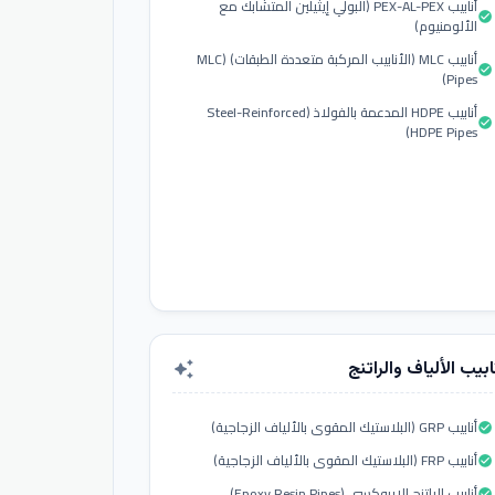
أنابيب PEX-AL-PEX (البولي إيثيلين المتشابك مع
check_circle
الألومنيوم)
أنابيب MLC (الأنابيب المركبة متعددة الطبقات) (MLC
check_circle
Pipes)
أنابيب HDPE المدعمة بالفولاذ (Steel-Reinforced
check_circle
HDPE Pipes)
ابيب الألياف والراتنج
auto_awesome
أنابيب GRP (البلاستيك المقوى بالألياف الزجاجية)
check_circle
أنابيب FRP (البلاستيك المقوى بالألياف الزجاجية)
check_circle
أنابيب الراتنج الإيبوكسي (Epoxy Resin Pipes)
check_circle