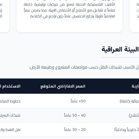
ة
الأنابيب البلاستيكية الحديثة تصنع من مركبات بوليمرية خاملة
مم
ت
تماماً لا تتفاعل مع الأملاح أو الأحماض التربية، مما يضمن عمراً
د
افتراضياً طويلاً يتجاوز الخمسين عاماً دون تراجع في الكفاءة.
ال
بيئة العراقية
حل الأنسب لشبكات النقل حسب مواصفات المشروع وطبيعة الأرض:
ربة
العمر الافتراضي المتوقع
الاستخدام ا
يائية كاملة)
50+ عاماً
خطوط المياه ا
أملاح)
40 – 50 عاماً
شبكات الصرف 
ارجياً وداخلياً)
20 – 30 عاماً
نقل النفط والغ