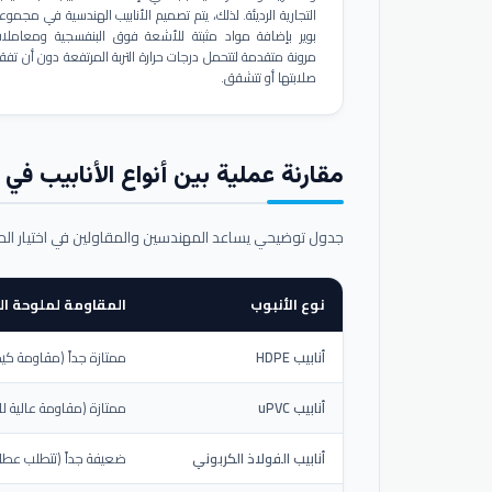
التجارية الرديئة. لذلك، يتم تصميم الأنابيب الهندسية في مجموع
بوير بإضافة مواد مثبتة للأشعة فوق البنفسجية ومعاملا
مرونة متقدمة لتتحمل درجات حرارة التربة المرتفعة دون أن تفق
صلابتها أو تتشقق.
مقارنة عملية بين أنواع الأنابيب في ال
جدول توضيحي يساعد المهندسين والمقاولين في اختيار ال
نوع الأنبوب
المقاومة لملوحة الت
أنابيب HDPE
ممتازة جداً (مقاومة كيم
أنابيب uPVC
ممتازة (مقاومة عالية لل
أنابيب الفولاذ الكربوني
ضعيفة جداً (تتطلب عطلاً خ