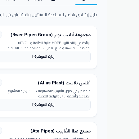
دليل إرشادي شامل لمساعدة المشترين والمقاولين في الوص
مجموعة أنابيب بوير (Bwer Pipes Group)
الرائدة في إنتاج أنابيب HDPE عالية الكثافة والـ uPVC
بمواصفات قياسية وتوزيع يغطي كافة المحافظات العراقية.
زيارة الموقع
open_in_new
أطلس بلاست (Atlas Plast)
متخصص في حلول الأنابيب والمستلزمات البلاستيكية للمشاريع
الصناعية وأنظمة الري والزراعة الحديثة.
زيارة الموقع
open_in_new
مصنع عطا للأنابيب (Ata Pipes)