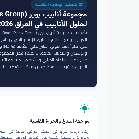
التغطية الوطنية الشاملة
engineering
مجموعة أنابيب بوير (Bwer Pipes Group)
لحلول الأنابيب في العراق 2026
تأس
والإسكان والبلديات العامة. لا يقتصر عمل المجموع
على عمليات اللحام الحراري والتأكد من ملاءمة الأنا
الجنوب والفرات الأوسط لضمان استقرار الشبكات على 
wb_sunny
مواجهة المناخ والحرارة القاسية
ارتفاع درجات الحرارة في الصيف العراقي (خاصة في البصر
والناصرية والعمارة) يتسبب في إضعاف الأنابيب البلاستيكي