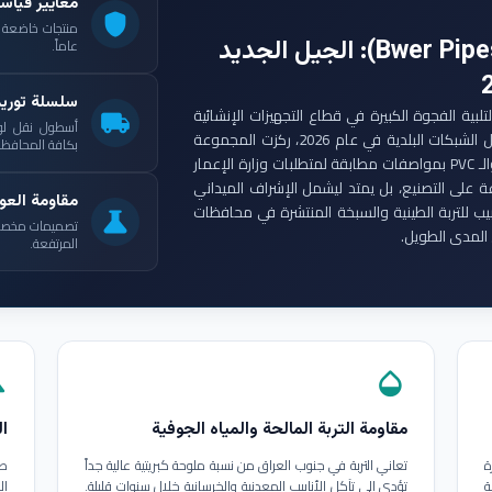
معايير قياس
shield
: الجيل الجديد
عاماً.
سلسلة توري
ست مجموعة أنابيب بوير (Bwer Pipes Group) لتلبية الفجوة الكبيرة في قطاع التجهيزات الإنشائية
local_shipping
أسطول نقل لو
العراقي. ومع انطلاق مشاريع الإعمار الكبرى وتأهيل الشبكات البلدية في عام 2026، ركزت المجموعة
بكافة المحافظات
على إنتاج أنابيب البولي إيثيلين عالي الكثافة (HDPE) والـ PVC بمواصفات مطابقة لمتطلبات وزارة الإعمار
ة على التصنيع، بل يمتد ليشمل الإشراف الميداني
مقاومة العوا
بيب للتربة الطينية والسبخة المنتشرة في محافظات
science
تصميمات مخصصة ل
المدى الطويل.
المرتفعة.
in
opacity
مقاومة التربة المالحة والمياه الجوفية
ال
ة
تعاني التربة في جنوب العراق من نسبة ملوحة كبريتية عالية جداً
طب
ة
تؤدي إلى تآكل الأنابيب المعدنية والخرسانية خلال سنوات قليلة.
ال