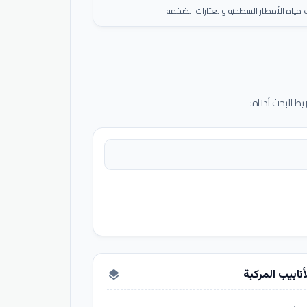
ياه الأمطار السطحية والعبّارات الضخمة
 البحث أدناه:
أنابيب المركبة
layers