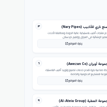
٣
 ناري للأنابيب (Nary Pipes)
م منتجات أنابيب بلاستيكية عالية الجودة ومطابقة لأحدث
عايير الإنشائية في العراق وإقليم كردستان.
زيارة الموقع
open_in_new
٦
عة أويزان (Awezan Co)
ة صناعية بارزة تقدم خدمات تصنيع وتوريد أنابيب البلاستيك
تنوعة للمشاريع الحكومية والخاصة.
زيارة الموقع
open_in_new
٩
عة العطية (Al-Ateia Group)