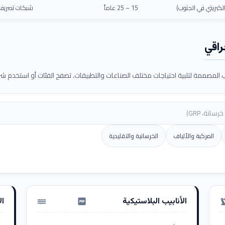
كبريتي في الجنوب)
15 – 25 عاماً
شبكات تصريف م
راقي
لمصممة لتلبية احتياجات مختلف الصناعات والتطبيقات. تصفح الفئات أو استخدم شريط
المركبة والألياف
الخرسانية والتقليدية
الأنابيب البلاستيكية
ال
water_pump
precision_ma