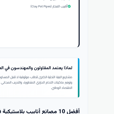
أنابيب الفخار (Clay Pot Pipes)
check_circle
لماذا يعتمد المقاولون والمهندسون في ال
مشاريع البنية التحتية الكبرى تتطلب موثوقية لا تقبل المسا
وتوفير ماكينات اللحام الحراري المتطورة، والتدريب المجاني
الاقتصاد الوطني.
أفضل 10 مصانع أنابيب بلاستيكية في العراق