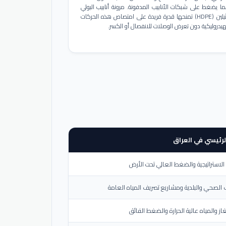
ا يضغط على شبكات الأنابيب المدفونة. مرونة أنابيب البولي
إيثيلين (HDPE) تمنحها قدرة فريدة على امتصاص هذه الحركات
هيدروليكية دون تعرض الوصلات للانفصال أو الكسر.
لرئيسي في العراق
لاستراتيجية والضغط العالي تحت الأرض
الصحي والبلدية ومشاريع تصريف المياه العامة
از والمياه عالية الحرارة والضغط الفائق