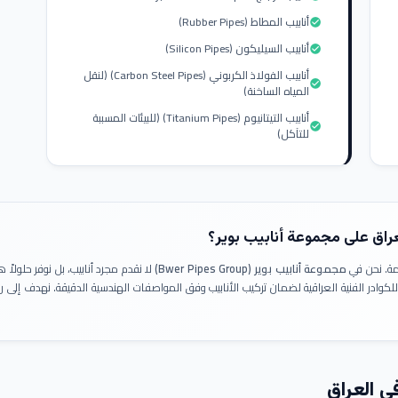
أنابيب المطاط (Rubber Pipes)
check_circle
أنابيب السيليكون (Silicon Pipes)
check_circle
أنابيب الفولاذ الكربوني (Carbon Steel Pipes) (لنقل
check_circle
المياه الساخنة)
أنابيب التيتانيوم (Titanium Pipes) (للبيئات المسببة
check_circle
للتآكل)
عراق على مجموعة أنابيب بوير؟
ومة. نحن في
مجموعة أنابيب بوير (Bwer Pipes Group)
لا نقدم مجرد أنابيب، بل نوفر حلولا
 للكوادر الفنية العراقية لضمان تركيب الأنابيب وفق المواصفات الهندسية الدقيقة. نهدف إلى