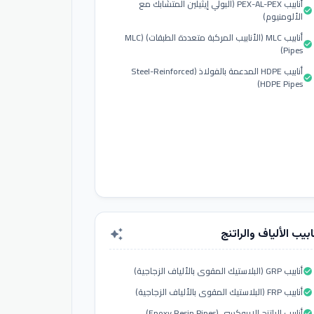
أنابيب PEX-AL-PEX (البولي إيثيلين المتشابك مع
check_circle
الألومنيوم)
أنابيب MLC (الأنابيب المركبة متعددة الطبقات) (MLC
check_circle
Pipes)
أنابيب HDPE المدعمة بالفولاذ (Steel-Reinforced
check_circle
HDPE Pipes)
ابيب الألياف والراتنج
auto_awesome
أنابيب GRP (البلاستيك المقوى بالألياف الزجاجية)
check_circle
أنابيب FRP (البلاستيك المقوى بالألياف الزجاجية)
check_circle
أنابيب الراتنج الإيبوكسي (Epoxy Resin Pipes)
check_circle