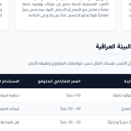
ة
الأنابيب البلاستيكية الحديثة تصنع من مركبات بوليمرية خاملة
مم
ت
تماماً لا تتفاعل مع الأملاح أو الأحماض التربية، مما يضمن عمراً
د
افتراضياً طويلاً يتجاوز الخمسين عاماً دون تراجع في الكفاءة.
ال
بيئة العراقية
حل الأنسب لشبكات النقل حسب مواصفات المشروع وطبيعة الأرض:
ربة
العمر الافتراضي المتوقع
الاستخدام ا
يائية كاملة)
50+ عاماً
خطوط المياه ا
أملاح)
40 – 50 عاماً
شبكات الصرف 
ارجياً وداخلياً)
20 – 30 عاماً
نقل النفط والغ