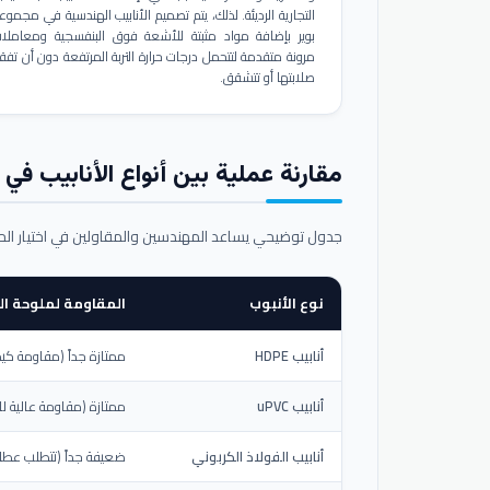
التجارية الرديئة. لذلك، يتم تصميم الأنابيب الهندسية في مجموع
بوير بإضافة مواد مثبتة للأشعة فوق البنفسجية ومعاملا
مرونة متقدمة لتتحمل درجات حرارة التربة المرتفعة دون أن تفق
صلابتها أو تتشقق.
مقارنة عملية بين أنواع الأنابيب في ال
جدول توضيحي يساعد المهندسين والمقاولين في اختيار ال
نوع الأنبوب
المقاومة لملوحة الت
أنابيب HDPE
ممتازة جداً (مقاومة كيم
أنابيب uPVC
ممتازة (مقاومة عالية لل
أنابيب الفولاذ الكربوني
ضعيفة جداً (تتطلب عطلاً خ