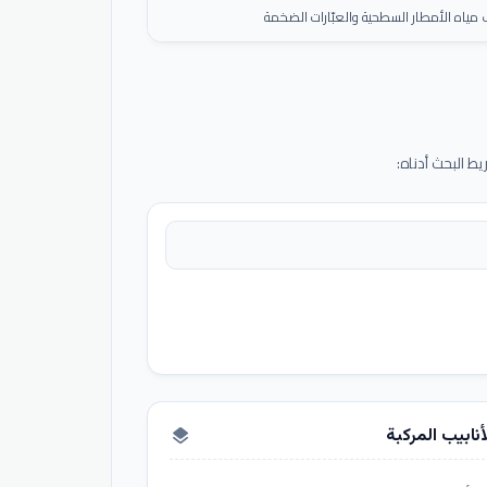
ياه الأمطار السطحية والعبّارات الضخمة
 البحث أدناه:
أنابيب المركبة
layers