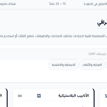
كبريتي في الجنوب)
15 – 25 عاماً
شبكات تصريف م
راقي
لمصممة لتلبية احتياجات مختلف الصناعات والتطبيقات. تصفح الفئات أو استخدم شريط
المركبة والألياف
الخرسانية والتقليدية
الأنابيب البلاستيكية
ال
water_pump
precision_ma