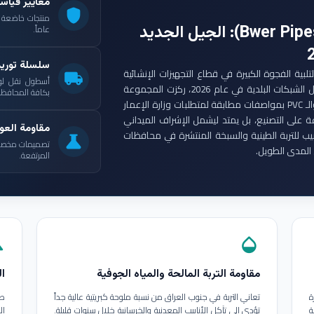
معايير قياس
shield
: الجيل الجديد
عاماً.
سلسلة توري
ست مجموعة أنابيب بوير (Bwer Pipes Group) لتلبية الفجوة الكبيرة في قطاع التجهيزات الإنشائية
local_shipping
أسطول نقل لو
العراقي. ومع انطلاق مشاريع الإعمار الكبرى وتأهيل الشبكات البلدية في عام 2026، ركزت المجموعة
بكافة المحافظات
على إنتاج أنابيب البولي إيثيلين عالي الكثافة (HDPE) والـ PVC بمواصفات مطابقة لمتطلبات وزارة الإعمار
ة على التصنيع، بل يمتد ليشمل الإشراف الميداني
مقاومة العوا
بيب للتربة الطينية والسبخة المنتشرة في محافظات
science
تصميمات مخصصة ل
المدى الطويل.
المرتفعة.
in
opacity
مقاومة التربة المالحة والمياه الجوفية
ال
ة
تعاني التربة في جنوب العراق من نسبة ملوحة كبريتية عالية جداً
طب
ة
تؤدي إلى تآكل الأنابيب المعدنية والخرسانية خلال سنوات قليلة.
ال