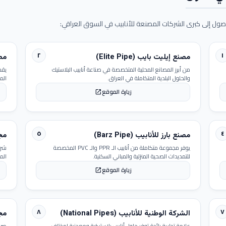
ول إلى كبرى الشركات المصنعة للأنابيب في السوق العراقي:
٢
١
مصنع إيليت بايب (Elite Pipe)
مصنع
من أبرز المصانع المحلية المتخصصة في صناعة أنابيب البلاستيك
يقد
والحلول البلدية المتكاملة في العراق.
الم
زيارة الموقع
open_in_new
٥
٤
مصنع بارز للأنابيب (Barz Pipe)
مجمو
يوفر مجموعة متكاملة من أنابيب الـ PPR والـ PVC المخصصة
شرك
للتمديدات الصحية المنزلية والمباني السكنية.
الم
زيارة الموقع
open_in_new
٨
٧
الشركة الوطنية للأنابيب (National Pipes)
مجمو