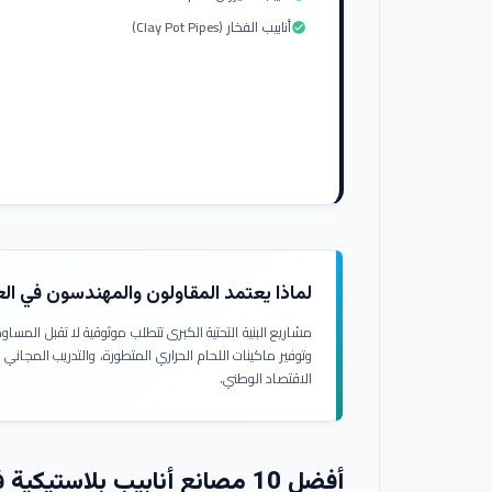
أنابيب الفخار (Clay Pot Pipes)
check_circle
لماذا يعتمد المقاولون والمهندسون في ال
مشاريع البنية التحتية الكبرى تتطلب موثوقية لا تقبل المسا
وتوفير ماكينات اللحام الحراري المتطورة، والتدريب المجاني
الاقتصاد الوطني.
أفضل 10 مصانع أنابيب بلاستيكية في العراق