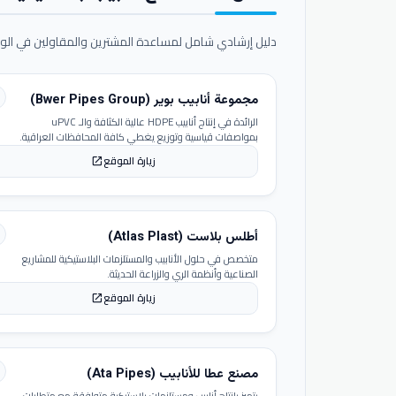
دليل إرشادي شامل لمساعدة المشترين والمقاولين في الوص
مجموعة أنابيب بوير (Bwer Pipes Group)
الرائدة في إنتاج أنابيب HDPE عالية الكثافة والـ uPVC
بمواصفات قياسية وتوزيع يغطي كافة المحافظات العراقية.
زيارة الموقع
open_in_new
أطلس بلاست (Atlas Plast)
متخصص في حلول الأنابيب والمستلزمات البلاستيكية للمشاريع
الصناعية وأنظمة الري والزراعة الحديثة.
زيارة الموقع
open_in_new
مصنع عطا للأنابيب (Ata Pipes)