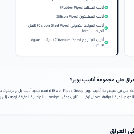
أنابيب المطاط (Rubber Pipes)
check_circle
أنابيب السيليكون (Silicon Pipes)
check_circle
أنابيب الفولاذ الكربوني (Carbon Steel Pipes) (لنقل
check_circle
المياه الساخنة)
أنابيب التيتانيوم (Titanium Pipes) (للبيئات المسببة
check_circle
للتآكل)
عراق على مجموعة أنابيب بوير؟
ومة. نحن في
مجموعة أنابيب بوير (Bwer Pipes Group)
لا نقدم مجرد أنابيب، بل نوفر حلولا
 للكوادر الفنية العراقية لضمان تركيب الأنابيب وفق المواصفات الهندسية الدقيقة. نهدف إلى