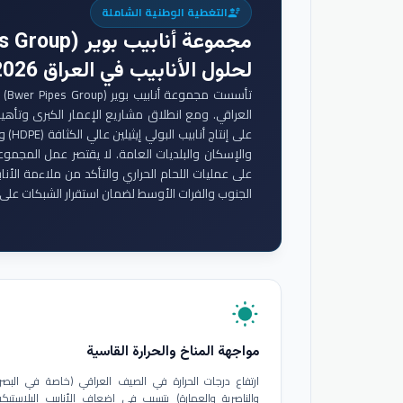
التغطية الوطنية الشاملة
engineering
مجموعة أنابيب بوير (Bwer Pipes Group)
لحلول الأنابيب في العراق 2026
تأس
والإسكان والبلديات العامة. لا يقتصر عمل المجموع
على عمليات اللحام الحراري والتأكد من ملاءمة الأنا
الجنوب والفرات الأوسط لضمان استقرار الشبكات على 
wb_sunny
مواجهة المناخ والحرارة القاسية
ارتفاع درجات الحرارة في الصيف العراقي (خاصة في البصر
والناصرية والعمارة) يتسبب في إضعاف الأنابيب البلاستيكي