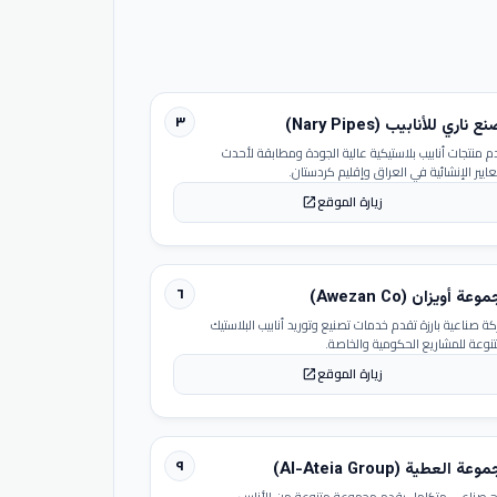
٣
 ناري للأنابيب (Nary Pipes)
م منتجات أنابيب بلاستيكية عالية الجودة ومطابقة لأحدث
عايير الإنشائية في العراق وإقليم كردستان.
زيارة الموقع
open_in_new
٦
عة أويزان (Awezan Co)
ة صناعية بارزة تقدم خدمات تصنيع وتوريد أنابيب البلاستيك
تنوعة للمشاريع الحكومية والخاصة.
زيارة الموقع
open_in_new
٩
عة العطية (Al-Ateia Group)