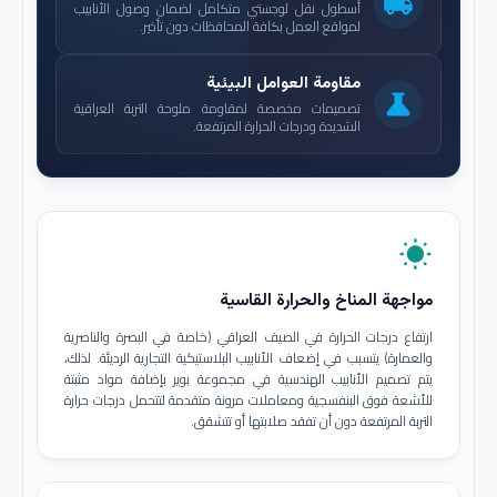
local_shipping
أسطول نقل لوجستي متكامل لضمان وصول الأنابيب
لمواقع العمل بكافة المحافظات دون تأخير.
مقاومة العوامل البيئية
science
تصميمات مخصصة لمقاومة ملوحة التربة العراقية
الشديدة ودرجات الحرارة المرتفعة.
wb_sunny
مواجهة المناخ والحرارة القاسية
ارتفاع درجات الحرارة في الصيف العراقي (خاصة في البصرة والناصرية
والعمارة) يتسبب في إضعاف الأنابيب البلاستيكية التجارية الرديئة. لذلك،
يتم تصميم الأنابيب الهندسية في مجموعة بوير بإضافة مواد مثبتة
للأشعة فوق البنفسجية ومعاملات مرونة متقدمة لتتحمل درجات حرارة
التربة المرتفعة دون أن تفقد صلابتها أو تتشقق.