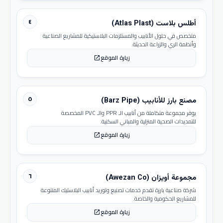
٤
أطلس بلاست (Atlas Plast)
متخصص في حلول الأنابيب والمستلزمات البلاستيكية للمشاريع الصناعية
وأنظمة الري والزراعة الحديثة.
زيارة الموقع
open_in_new
٥
مصنع بارز للأنابيب (Barz Pipe)
يوفر مجموعة متكاملة من أنابيب الـ PPR والـ PVC المخصصة
للتمديدات الصحية المنزلية والمباني السكنية.
زيارة الموقع
open_in_new
٦
مجموعة أويزان (Awezan Co)
شركة صناعية بارزة تقدم خدمات تصنيع وتوريد أنابيب البلاستيك المتنوعة
للمشاريع الحكومية والخاصة.
زيارة الموقع
open_in_new