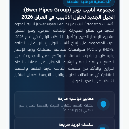
التغطية الوطنية الشاملة
engineering
مجموعة أنابيب بوير (Bwer Pipes Group)
:
الجيل الجديد لحلول الأنابيب في العراق 2026
تأسست مجموعة أنابيب بوير (Bwer Pipes Group) لتلبية الفجوة
الكبيرة في قطاع التجهيزات الإنشائية العراقي. ومع انطلاق
مشاريع الإعمار الكبرى وتأهيل الشبكات البلدية في عام 2026،
ركزت المجموعة على إنتاج أنابيب البولي إيثيلين عالي الكثافة
(HDPE) والـ PVC بمواصفات مطابقة لمتطلبات وزارة الإعمار
والإسكان والبلديات العامة. لا يقتصر عمل المجموعة على
التصنيع، بل يمتد ليشمل الإشراف الميداني على عمليات اللحام
الحراري والتأكد من ملاءمة الأنابيب للتربة الطينية والسبخة
المنتشرة في محافظات الجنوب والفرات الأوسط لضمان استقرار
الشبكات على المدى الطويل.
معايير قياسية صارمة
shield
منتجات خاضعة لاختبارات الجودة والضغط لضمان عمر
تشغيلي يتجاوز 50 عاماً.
سلسلة توريد سريعة