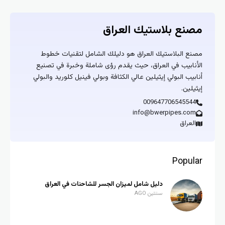
مصنع بلاستيك العراق
مصنع البلاستيك العراق هو دليلك الشامل لتقنيات خطوط
الأنابيب في العراق، حيث يقدم رؤى شاملة وخبرة في تصنيع
أنابيب البولي إيثيلين عالي الكثافة وبولي فينيل كلوريد والبولي
إيثيلين.
009647706545544
info@bwerpipes.com
العراق
Popular
دليل شامل لميزان الجسر للشاحنات في العراق
سنتين AGO