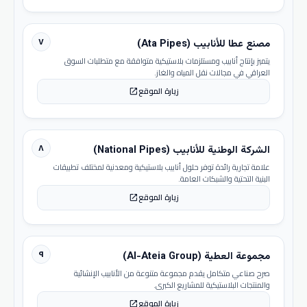
٧
مصنع عطا للأنابيب (Ata Pipes)
يتميز بإنتاج أنابيب ومستلزمات بلاستيكية متوافقة مع متطلبات السوق
العراقي في مجالات نقل المياه والغاز.
زيارة الموقع
open_in_new
٨
الشركة الوطنية للأنابيب (National Pipes)
علامة تجارية رائدة توفر حلول أنابيب بلاستيكية ومعدنية لمختلف تطبيقات
البنية التحتية والشبكات العامة.
زيارة الموقع
open_in_new
٩
مجموعة العطية (Al-Ateia Group)
صرح صناعي متكامل يقدم مجموعة متنوعة من الأنابيب الإنشائية
والمنتجات البلاستيكية للمشاريع الكبرى.
زيارة الموقع
open_in_new