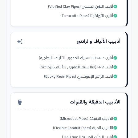
أنابيب الطين المحسن (Vitrified Clay Pipes)
check_circle
أنابيب التيراكوتا (Terracotta Pipes)
check_circle
أنابيب الألياف والراتنج
auto_awesome
أنابيب GRP (البلاستيك المقوى بالألياف الزجاجية)
check_circle
أنابيب FRP (البلاستيك المقوى بالألياف الزجاجية)
check_circle
أنابيب الراتنج الإيبوكسي (Epoxy Resin Pipes)
check_circle
الأنابيب الدقيقة والقنوات
settings_input_hdmi
الأنابيب الدقيقة (Microduct Pipes)
check_circle
الأنابيب المرنة (Flexible Conduit Pipes)
check_circle
أنابيب اللدائن الحرارية المرنة (TPE)
check_circle