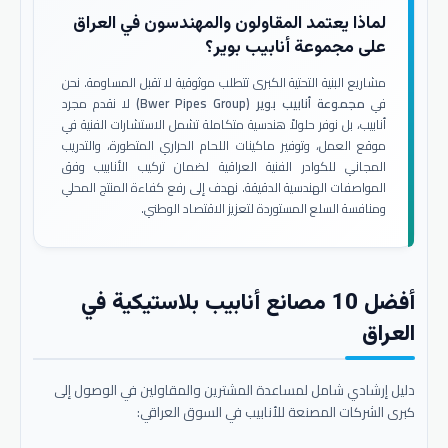
لماذا يعتمد المقاولون والمهندسون في العراق
على مجموعة أنابيب بوير؟
مشاريع البنية التحتية الكبرى تتطلب موثوقية لا تقبل المساومة. نحن
في
مجموعة أنابيب بوير (Bwer Pipes Group)
لا نقدم مجرد
أنابيب، بل نوفر حلولاً هندسية متكاملة تشمل الاستشارات الفنية في
موقع العمل، وتوفير ماكينات اللحام الحراري المتطورة، والتدريب
المجاني للكوادر الفنية العراقية لضمان تركيب الأنابيب وفق
المواصفات الهندسية الدقيقة. نهدف إلى رفع كفاءة المنتج المحلي
ومنافسة السلع المستوردة لتعزيز الاقتصاد الوطني.
أفضل 10 مصانع أنابيب بلاستيكية في
العراق
دليل إرشادي شامل لمساعدة المشترين والمقاولين في الوصول إلى
كبرى الشركات المصنعة للأنابيب في السوق العراقي: