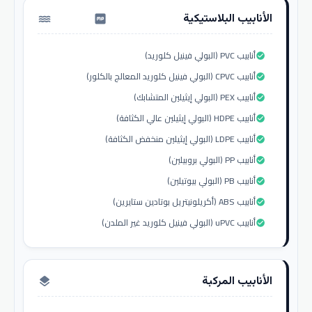
الأنابيب البلاستيكية
water_pump
أنابيب PVC (البولي فينيل كلوريد)
check_circle
أنابيب CPVC (البولي فينيل كلوريد المعالج بالكلور)
check_circle
أنابيب PEX (البولي إيثيلين المتشابك)
check_circle
أنابيب HDPE (البولي إيثيلين عالي الكثافة)
check_circle
أنابيب LDPE (البولي إيثيلين منخفض الكثافة)
check_circle
أنابيب PP (البولي بروبيلين)
check_circle
أنابيب PB (البولي بيوتيلين)
check_circle
أنابيب ABS (أكريلونيتريل بوتادين ستايرين)
check_circle
أنابيب uPVC (البولي فينيل كلوريد غير الملدن)
check_circle
الأنابيب المركبة
layers