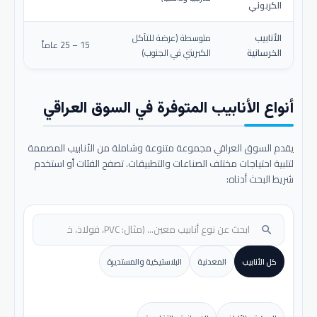
الكربوني
الأنابيب
متوسطة (عرضة للتآكل
15 – 25 عاماً
الخرسانية
الكبريتي في الجنوب)
أنواع الأنابيب المتوفرة في السوق العراقي
يقدم السوق العراقي مجموعة متنوعة وشاملة من الأنابيب المصممة
لتلبية احتياجات مختلف الصناعات والتطبيقات. تصفح الفئات أو استخدم
شريط البحث أدناه:
search
كل الأنابيب
المعدنية
البلاستيكية والمستديرة