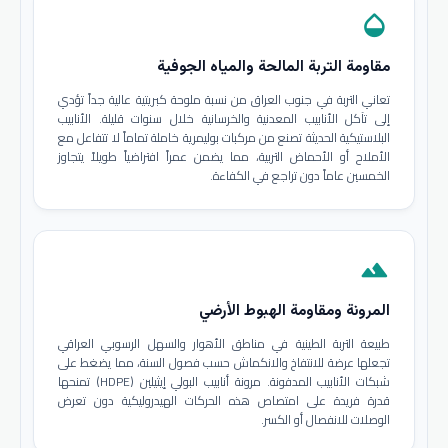
opacity
مقاومة التربة المالحة والمياه الجوفية
تعاني التربة في جنوب العراق من نسبة ملوحة كبريتية عالية جداً تؤدي
إلى تآكل الأنابيب المعدنية والخرسانية خلال سنوات قليلة. الأنابيب
البلاستيكية الحديثة تصنع من مركبات بوليمرية خاملة تماماً لا تتفاعل مع
الأملاح أو الأحماض التربية، مما يضمن عمراً افتراضياً طويلاً يتجاوز
الخمسين عاماً دون تراجع في الكفاءة.
terrain
المرونة ومقاومة الهبوط الأرضي
طبيعة التربة الطينية في مناطق الأهوار والسهل الرسوبي العراقي
تجعلها عرضة للانتفاخ والانكماش حسب فصول السنة، مما يضغط على
شبكات الأنابيب المدفونة. مرونة أنابيب البولي إيثيلين (HDPE) تمنحها
قدرة فريدة على امتصاص هذه الحركات الهيدروليكية دون تعرض
الوصلات للانفصال أو الكسر.