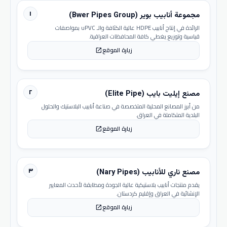
١
مجموعة أنابيب بوير (Bwer Pipes Group)
الرائدة في إنتاج أنابيب HDPE عالية الكثافة والـ uPVC بمواصفات
قياسية وتوزيع يغطي كافة المحافظات العراقية.
زيارة الموقع
open_in_new
٢
مصنع إيليت بايب (Elite Pipe)
من أبرز المصانع المحلية المتخصصة في صناعة أنابيب البلاستيك والحلول
البلدية المتكاملة في العراق.
زيارة الموقع
open_in_new
٣
مصنع ناري للأنابيب (Nary Pipes)
يقدم منتجات أنابيب بلاستيكية عالية الجودة ومطابقة لأحدث المعايير
الإنشائية في العراق وإقليم كردستان.
زيارة الموقع
open_in_new