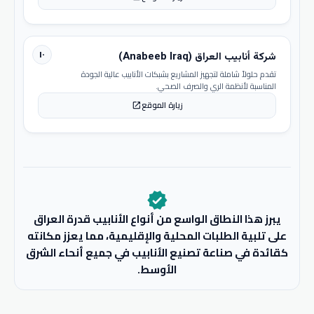
١٠
شركة أنابيب العراق (Anabeeb Iraq)
تقدم حلولاً شاملة لتجهيز المشاريع بشبكات الأنابيب عالية الجودة
المناسبة لأنظمة الري والصرف الصحي.
زيارة الموقع
open_in_new
verified
يبرز هذا النطاق الواسع من أنواع الأنابيب قدرة العراق
على تلبية الطلبات المحلية والإقليمية، مما يعزز مكانته
كقائدة في صناعة تصنيع الأنابيب في جميع أنحاء الشرق
الأوسط.