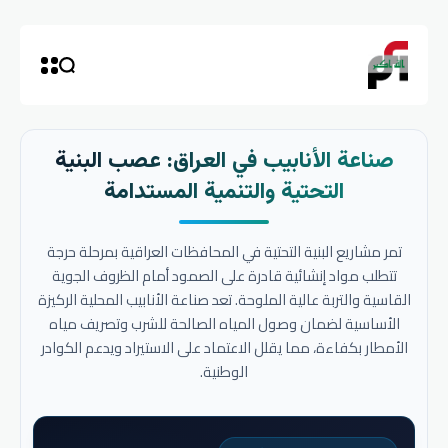
صناعة الأنابيب في العراق: عصب البنية
التحتية والتنمية المستدامة
تمر مشاريع البنية التحتية في المحافظات العراقية بمرحلة حرجة
تتطلب مواد إنشائية قادرة على الصمود أمام الظروف الجوية
القاسية والتربة عالية الملوحة. تعد صناعة الأنابيب المحلية الركيزة
الأساسية لضمان وصول المياه الصالحة للشرب وتصريف مياه
الأمطار بكفاءة، مما يقلل الاعتماد على الاستيراد ويدعم الكوادر
الوطنية.