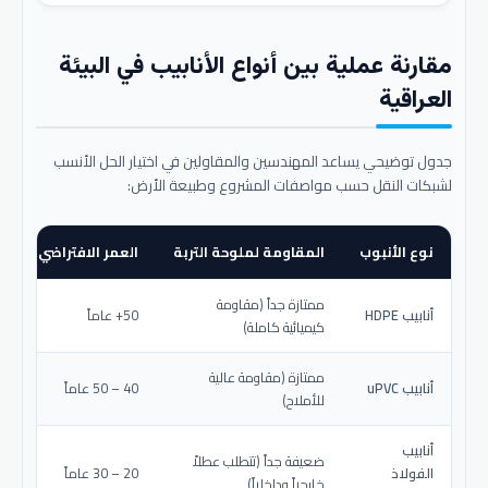
مقارنة عملية بين أنواع الأنابيب في البيئة
العراقية
جدول توضيحي يساعد المهندسين والمقاولين في اختيار الحل الأنسب
لشبكات النقل حسب مواصفات المشروع وطبيعة الأرض:
نوع الأنبوب
المقاومة لملوحة التربة
العمر الافتراضي المتو
ممتازة جداً (مقاومة
أنابيب HDPE
50+ عاماً
كيميائية كاملة)
ممتازة (مقاومة عالية
أنابيب uPVC
40 – 50 عاماً
للأملاح)
أنابيب
ضعيفة جداً (تتطلب عطلاً
الفولاذ
20 – 30 عاماً
خارجياً وداخلياً)