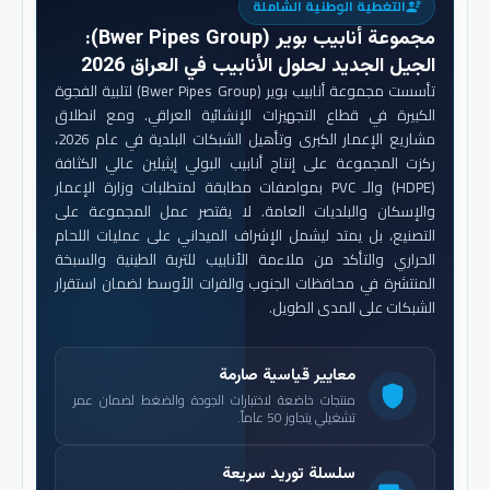
التغطية الوطنية الشاملة
engineering
مجموعة أنابيب بوير (Bwer Pipes Group)
:
الجيل الجديد لحلول الأنابيب في العراق 2026
تأسست مجموعة أنابيب بوير (Bwer Pipes Group) لتلبية الفجوة
الكبيرة في قطاع التجهيزات الإنشائية العراقي. ومع انطلاق
مشاريع الإعمار الكبرى وتأهيل الشبكات البلدية في عام 2026،
ركزت المجموعة على إنتاج أنابيب البولي إيثيلين عالي الكثافة
(HDPE) والـ PVC بمواصفات مطابقة لمتطلبات وزارة الإعمار
والإسكان والبلديات العامة. لا يقتصر عمل المجموعة على
التصنيع، بل يمتد ليشمل الإشراف الميداني على عمليات اللحام
الحراري والتأكد من ملاءمة الأنابيب للتربة الطينية والسبخة
المنتشرة في محافظات الجنوب والفرات الأوسط لضمان استقرار
الشبكات على المدى الطويل.
معايير قياسية صارمة
shield
منتجات خاضعة لاختبارات الجودة والضغط لضمان عمر
تشغيلي يتجاوز 50 عاماً.
سلسلة توريد سريعة