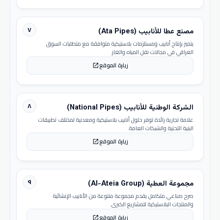
٧
مصنع عطا للأنابيب (Ata Pipes)
يتميز بإنتاج أنابيب ومستلزمات بلاستيكية متوافقة مع متطلبات السوق
العراقي في مجالات نقل المياه والغاز.
زيارة الموقع
open_in_new
٨
الشركة الوطنية للأنابيب (National Pipes)
علامة تجارية رائدة توفر حلول أنابيب بلاستيكية ومعدنية لمختلف تطبيقات
البنية التحتية والشبكات العامة.
زيارة الموقع
open_in_new
٩
مجموعة العطية (Al-Ateia Group)
صرح صناعي متكامل يقدم مجموعة متنوعة من الأنابيب الإنشائية
والمنتجات البلاستيكية للمشاريع الكبرى.
زيارة الموقع
open_in_new