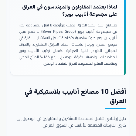
لماذا يعتمد المقاولون والمهندسون في العراق
على مجموعة أنابيب بوير؟
مشاريع البنية التحتية الكبرى تتطلب موثوقية لا تقبل المساومة. نحن
في
مجموعة أنابيب بوير (Bwer Pipes Group)
لا نقدم مجرد
أنابيب، بل نوفر حلولاً هندسية متكاملة تشمل الاستشارات الفنية في
موقع العمل، وتوفير ماكينات اللحام الحراري المتطورة، والتدريب
المجاني للكوادر الفنية العراقية لضمان تركيب الأنابيب وفق
المواصفات الهندسية الدقيقة. نهدف إلى رفع كفاءة المنتج المحلي
ومنافسة السلع المستوردة لتعزيز الاقتصاد الوطني.
أفضل 10 مصانع أنابيب بلاستيكية في
العراق
دليل إرشادي شامل لمساعدة المشترين والمقاولين في الوصول إلى
كبرى الشركات المصنعة للأنابيب في السوق العراقي: