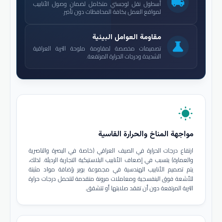
local_shipping
أسطول نقل لوجستي متكامل لضمان وصول الأنابيب
لمواقع العمل بكافة المحافظات دون تأخير.
مقاومة العوامل البيئية
science
تصميمات مخصصة لمقاومة ملوحة التربة العراقية
الشديدة ودرجات الحرارة المرتفعة.
wb_sunny
مواجهة المناخ والحرارة القاسية
ارتفاع درجات الحرارة في الصيف العراقي (خاصة في البصرة والناصرية
والعمارة) يتسبب في إضعاف الأنابيب البلاستيكية التجارية الرديئة. لذلك،
يتم تصميم الأنابيب الهندسية في مجموعة بوير بإضافة مواد مثبتة
للأشعة فوق البنفسجية ومعاملات مرونة متقدمة لتتحمل درجات حرارة
التربة المرتفعة دون أن تفقد صلابتها أو تتشقق.