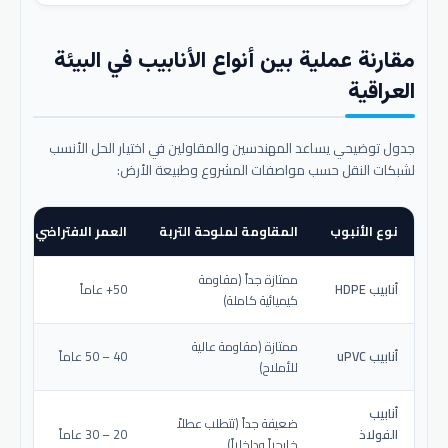
مقارنة عملية بين أنواع الأنابيب في البيئة
العراقية
جدول توضيحي يساعد المهندسين والمقاولين في اختيار الحل الأنسب
لشبكات النقل حسب مواصفات المشروع وطبيعة الأرض:
نوع الأنبوب
المقاومة لملوحة التربة
العمر الافتراضي المتو
ممتازة جداً (مقاومة
أنابيب HDPE
50+ عاماً
كيميائية كاملة)
ممتازة (مقاومة عالية
أنابيب uPVC
40 – 50 عاماً
للأملاح)
أنابيب
ضعيفة جداً (تتطلب عطلاً
الفولاذ
20 – 30 عاماً
خارجياً وداخلياً)