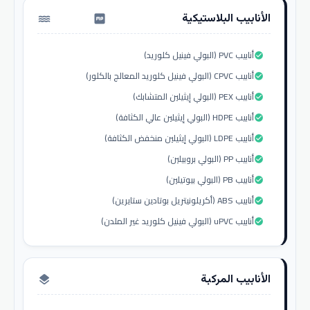
الأنابيب البلاستيكية
water_pump
أنابيب PVC (البولي فينيل كلوريد)
check_circle
أنابيب CPVC (البولي فينيل كلوريد المعالج بالكلور)
check_circle
أنابيب PEX (البولي إيثيلين المتشابك)
check_circle
أنابيب HDPE (البولي إيثيلين عالي الكثافة)
check_circle
أنابيب LDPE (البولي إيثيلين منخفض الكثافة)
check_circle
أنابيب PP (البولي بروبيلين)
check_circle
أنابيب PB (البولي بيوتيلين)
check_circle
أنابيب ABS (أكريلونيتريل بوتادين ستايرين)
check_circle
أنابيب uPVC (البولي فينيل كلوريد غير الملدن)
check_circle
الأنابيب المركبة
layers