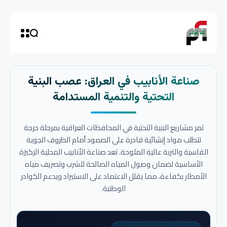
صناعة الأنابيب في العراق: عصب البنية
التحتية والتنمية المستدامة
تمر مشاريع البنية التحتية في المحافظات العراقية بمرحلة حرجة
تتطلب مواد إنشائية قادرة على الصمود أمام الظروف الجوية
القاسية والتربة عالية الملوحة. تعد صناعة الأنابيب المحلية الركيزة
الأساسية لضمان وصول المياه الصالحة للشرب وتصريف مياه
الأمطار بكفاءة، مما يقلل الاعتماد على الاستيراد ويدعم الكوادر
الوطنية.