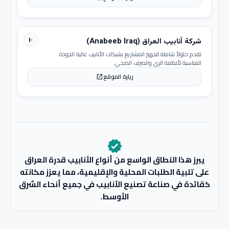
١٠
شركة أنابيب العراق (Anabeeb Iraq)
تقدم حلولاً شاملة لتجهيز المشاريع بشبكات الأنابيب عالية الجودة
المناسبة لأنظمة الري والصرف الصحي.
زيارة الموقع
open_in_new
verified
يبرز هذا النطاق الواسع من أنواع الأنابيب قدرة العراق
على تلبية الطلبات المحلية والإقليمية، مما يعزز مكانته
كقائدة في صناعة تصنيع الأنابيب في جميع أنحاء الشرق
الأوسط.