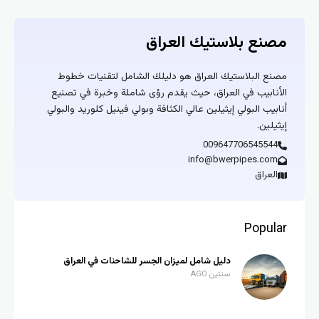
مصنع بلاستيك العراق
مصنع البلاستيك العراق هو دليلك الشامل لتقنيات خطوط
الأنابيب في العراق، حيث يقدم رؤى شاملة وخبرة في تصنيع
أنابيب البولي إيثيلين عالي الكثافة وبولي فينيل كلوريد والبولي
إيثيلين.
009647706545544
info@bwerpipes.com
العراق
Popular
دليل شامل لميزان الجسر للشاحنات في العراق
سنتين AGO