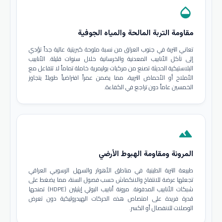
opacity
مقاومة التربة المالحة والمياه الجوفية
تعاني التربة في جنوب العراق من نسبة ملوحة كبريتية عالية جداً تؤدي
إلى تآكل الأنابيب المعدنية والخرسانية خلال سنوات قليلة. الأنابيب
البلاستيكية الحديثة تصنع من مركبات بوليمرية خاملة تماماً لا تتفاعل مع
الأملاح أو الأحماض التربية، مما يضمن عمراً افتراضياً طويلاً يتجاوز
الخمسين عاماً دون تراجع في الكفاءة.
terrain
المرونة ومقاومة الهبوط الأرضي
طبيعة التربة الطينية في مناطق الأهوار والسهل الرسوبي العراقي
تجعلها عرضة للانتفاخ والانكماش حسب فصول السنة، مما يضغط على
شبكات الأنابيب المدفونة. مرونة أنابيب البولي إيثيلين (HDPE) تمنحها
قدرة فريدة على امتصاص هذه الحركات الهيدروليكية دون تعرض
الوصلات للانفصال أو الكسر.