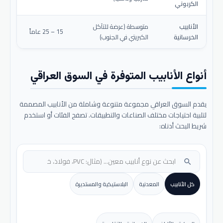
الكربوني
الأنابيب
متوسطة (عرضة للتآكل
15 – 25 عاماً
الخرسانية
الكبريتي في الجنوب)
أنواع الأنابيب المتوفرة في السوق العراقي
يقدم السوق العراقي مجموعة متنوعة وشاملة من الأنابيب المصممة
لتلبية احتياجات مختلف الصناعات والتطبيقات. تصفح الفئات أو استخدم
شريط البحث أدناه:
search
كل الأنابيب
المعدنية
البلاستيكية والمستديرة