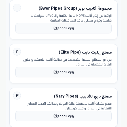
١
مجموعة أنابيب بوير (Bwer Pipes Group)
الرائدة في إنتاج أنابيب HDPE عالية الكثافة والـ uPVC بمواصفات
قياسية وتوزيع يغطي كافة المحافظات العراقية.
زيارة الموقع
open_in_new
٢
مصنع إيليت بايب (Elite Pipe)
من أبرز المصانع المحلية المتخصصة في صناعة أنابيب البلاستيك والحلول
البلدية المتكاملة في العراق.
زيارة الموقع
open_in_new
٣
مصنع ناري للأنابيب (Nary Pipes)
يقدم منتجات أنابيب بلاستيكية عالية الجودة ومطابقة لأحدث المعايير
الإنشائية في العراق وإقليم كردستان.
زيارة الموقع
open_in_new