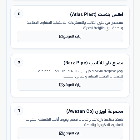
٤
أطلس بلاست (Atlas Plast)
متخصص في حلول الأنابيب والمستلزمات البلاستيكية للمشاريع الصناعية
وأنظمة الري والزراعة الحديثة.
زيارة الموقع
open_in_new
٥
مصنع بارز للأنابيب (Barz Pipe)
يوفر مجموعة متكاملة من أنابيب الـ PPR والـ PVC المخصصة
للتمديدات الصحية المنزلية والمباني السكنية.
زيارة الموقع
open_in_new
٦
مجموعة أويزان (Awezan Co)
شركة صناعية بارزة تقدم خدمات تصنيع وتوريد أنابيب البلاستيك المتنوعة
للمشاريع الحكومية والخاصة.
زيارة الموقع
open_in_new