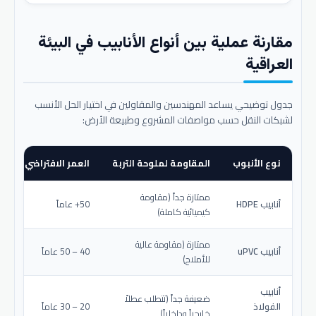
مقارنة عملية بين أنواع الأنابيب في البيئة
العراقية
جدول توضيحي يساعد المهندسين والمقاولين في اختيار الحل الأنسب
لشبكات النقل حسب مواصفات المشروع وطبيعة الأرض:
نوع الأنبوب
المقاومة لملوحة التربة
العمر الافتراضي المتو
ممتازة جداً (مقاومة
أنابيب HDPE
50+ عاماً
كيميائية كاملة)
ممتازة (مقاومة عالية
أنابيب uPVC
40 – 50 عاماً
للأملاح)
أنابيب
ضعيفة جداً (تتطلب عطلاً
الفولاذ
20 – 30 عاماً
خارجياً وداخلياً)