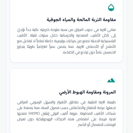
opacity
مقاومة التربة المالحة والمياه الجوفية
تعاني التربة في جنوب العراق من نسبة ملوحة كبريتية عالية جداً تؤدي
إلى تآكل الأنابيب المعدنية والخرسانية خلال سنوات قليلة. الأنابيب
البلاستيكية الحديثة تصنع من مركبات بوليمرية خاملة تماماً لا تتفاعل مع
الأملاح أو الأحماض التربية، مما يضمن عمراً افتراضياً طويلاً يتجاوز
الخمسين عاماً دون تراجع في الكفاءة.
terrain
المرونة ومقاومة الهبوط الأرضي
طبيعة التربة الطينية في مناطق الأهوار والسهل الرسوبي العراقي
تجعلها عرضة للانتفاخ والانكماش حسب فصول السنة، مما يضغط على
شبكات الأنابيب المدفونة. مرونة أنابيب البولي إيثيلين (HDPE) تمنحها
قدرة فريدة على امتصاص هذه الحركات الهيدروليكية دون تعرض
الوصلات للانفصال أو الكسر.