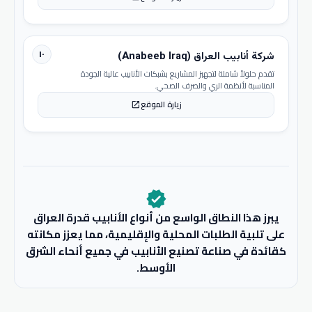
١٠
شركة أنابيب العراق (Anabeeb Iraq)
تقدم حلولاً شاملة لتجهيز المشاريع بشبكات الأنابيب عالية الجودة
المناسبة لأنظمة الري والصرف الصحي.
زيارة الموقع
open_in_new
verified
يبرز هذا النطاق الواسع من أنواع الأنابيب قدرة العراق
على تلبية الطلبات المحلية والإقليمية، مما يعزز مكانته
كقائدة في صناعة تصنيع الأنابيب في جميع أنحاء الشرق
الأوسط.