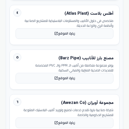
٤
أطلس بلاست (Atlas Plast)
متخصص في حلول الأنابيب والمستلزمات البلاستيكية للمشاريع الصناعية
وأنظمة الري والزراعة الحديثة.
زيارة الموقع
open_in_new
٥
مصنع بارز للأنابيب (Barz Pipe)
يوفر مجموعة متكاملة من أنابيب الـ PPR والـ PVC المخصصة
للتمديدات الصحية المنزلية والمباني السكنية.
زيارة الموقع
open_in_new
٦
مجموعة أويزان (Awezan Co)
شركة صناعية بارزة تقدم خدمات تصنيع وتوريد أنابيب البلاستيك المتنوعة
للمشاريع الحكومية والخاصة.
زيارة الموقع
open_in_new