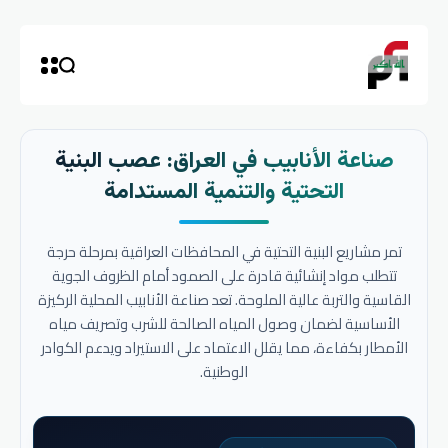
صناعة الأنابيب في العراق: عصب البنية
التحتية والتنمية المستدامة
تمر مشاريع البنية التحتية في المحافظات العراقية بمرحلة حرجة
تتطلب مواد إنشائية قادرة على الصمود أمام الظروف الجوية
القاسية والتربة عالية الملوحة. تعد صناعة الأنابيب المحلية الركيزة
الأساسية لضمان وصول المياه الصالحة للشرب وتصريف مياه
الأمطار بكفاءة، مما يقلل الاعتماد على الاستيراد ويدعم الكوادر
الوطنية.