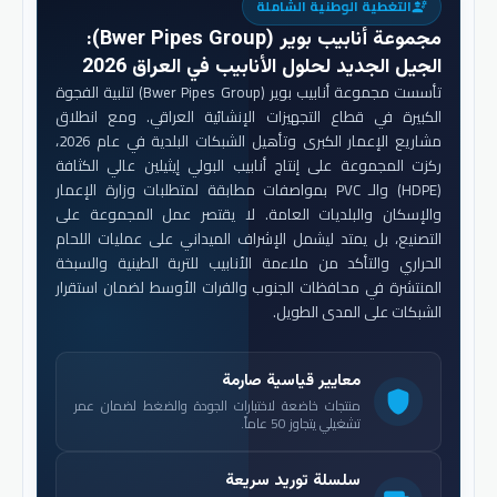
التغطية الوطنية الشاملة
engineering
مجموعة أنابيب بوير (Bwer Pipes Group)
:
الجيل الجديد لحلول الأنابيب في العراق 2026
تأسست مجموعة أنابيب بوير (Bwer Pipes Group) لتلبية الفجوة
الكبيرة في قطاع التجهيزات الإنشائية العراقي. ومع انطلاق
مشاريع الإعمار الكبرى وتأهيل الشبكات البلدية في عام 2026،
ركزت المجموعة على إنتاج أنابيب البولي إيثيلين عالي الكثافة
(HDPE) والـ PVC بمواصفات مطابقة لمتطلبات وزارة الإعمار
والإسكان والبلديات العامة. لا يقتصر عمل المجموعة على
التصنيع، بل يمتد ليشمل الإشراف الميداني على عمليات اللحام
الحراري والتأكد من ملاءمة الأنابيب للتربة الطينية والسبخة
المنتشرة في محافظات الجنوب والفرات الأوسط لضمان استقرار
الشبكات على المدى الطويل.
معايير قياسية صارمة
shield
منتجات خاضعة لاختبارات الجودة والضغط لضمان عمر
تشغيلي يتجاوز 50 عاماً.
سلسلة توريد سريعة