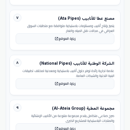
٧
مصنع عطا للأنابيب (Ata Pipes)
يتميز بإنتاج أنابيب ومستلزمات بلاستيكية متوافقة مع متطلبات السوق
العراقي في مجالات نقل المياه والغاز.
زيارة الموقع
open_in_new
٨
الشركة الوطنية للأنابيب (National Pipes)
علامة تجارية رائدة توفر حلول أنابيب بلاستيكية ومعدنية لمختلف تطبيقات
البنية التحتية والشبكات العامة.
زيارة الموقع
open_in_new
٩
مجموعة العطية (Al-Ateia Group)
صرح صناعي متكامل يقدم مجموعة متنوعة من الأنابيب الإنشائية
والمنتجات البلاستيكية للمشاريع الكبرى.
زيارة الموقع
open_in_new