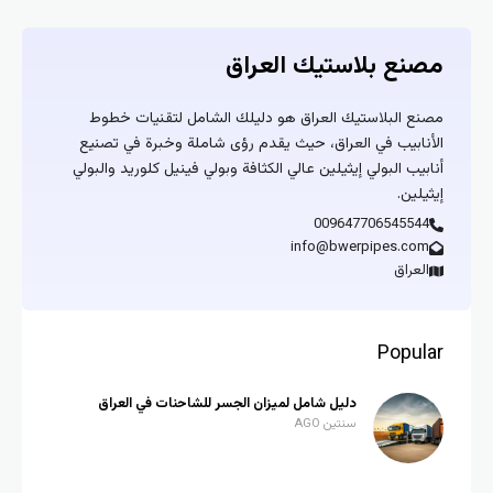
مصنع بلاستيك العراق
مصنع البلاستيك العراق هو دليلك الشامل لتقنيات خطوط
الأنابيب في العراق، حيث يقدم رؤى شاملة وخبرة في تصنيع
أنابيب البولي إيثيلين عالي الكثافة وبولي فينيل كلوريد والبولي
إيثيلين.
009647706545544
info@bwerpipes.com
العراق
Popular
دليل شامل لميزان الجسر للشاحنات في العراق
سنتين AGO