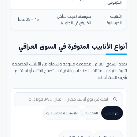
الكربوني
الأنابيب
متوسطة (عرضة للتآكل
15 – 25 عاماً
الخرسانية
الكبريتي في الجنوب)
أنواع الأنابيب المتوفرة في السوق العراقي
يقدم السوق العراقي مجموعة متنوعة وشاملة من الأنابيب المصممة
لتلبية احتياجات مختلف الصناعات والتطبيقات. تصفح الفئات أو استخدم
شريط البحث أدناه:
search
كل الأنابيب
المعدنية
البلاستيكية والمستديرة