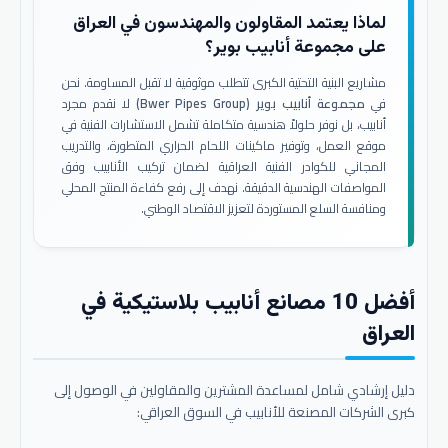
لماذا يعتمد المقاولون والمهندسون في العراق
على مجموعة أنابيب بوير؟
مشاريع البنية التحتية الكبرى تتطلب موثوقية لا تقبل المساومة. نحن
في
مجموعة أنابيب بوير (Bwer Pipes Group)
لا نقدم مجرد
أنابيب، بل نوفر حلولاً هندسية متكاملة تشمل الاستشارات الفنية في
موقع العمل، وتوفير ماكينات اللحام الحراري المتطورة، والتدريب
المجاني للكوادر الفنية العراقية لضمان تركيب الأنابيب وفق
المواصفات الهندسية الدقيقة. نهدف إلى رفع كفاءة المنتج المحلي
ومنافسة السلع المستوردة لتعزيز الاقتصاد الوطني.
أفضل 10 مصانع أنابيب بلاستيكية في
العراق
دليل إرشادي شامل لمساعدة المشترين والمقاولين في الوصول إلى
كبرى الشركات المصنعة للأنابيب في السوق العراقي: