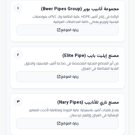
١
مجموعة أنابيب بوير (Bwer Pipes Group)
الرائدة في إنتاج أنابيب HDPE عالية الكثافة والـ uPVC بمواصفات
قياسية وتوزيع يغطي كافة المحافظات العراقية.
زيارة الموقع
open_in_new
٢
مصنع إيليت بايب (Elite Pipe)
من أبرز المصانع المحلية المتخصصة في صناعة أنابيب البلاستيك والحلول
البلدية المتكاملة في العراق.
زيارة الموقع
open_in_new
٣
مصنع ناري للأنابيب (Nary Pipes)
يقدم منتجات أنابيب بلاستيكية عالية الجودة ومطابقة لأحدث المعايير
الإنشائية في العراق وإقليم كردستان.
زيارة الموقع
open_in_new