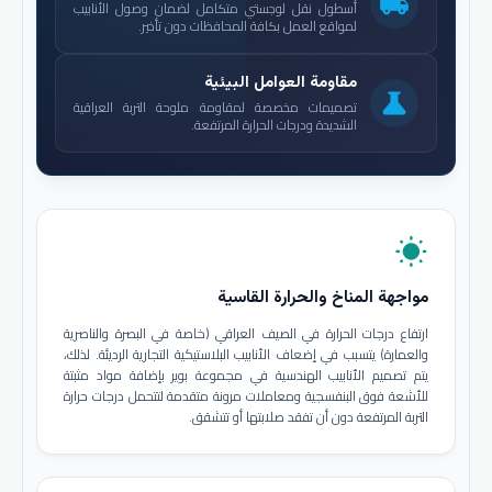
local_shipping
أسطول نقل لوجستي متكامل لضمان وصول الأنابيب
لمواقع العمل بكافة المحافظات دون تأخير.
مقاومة العوامل البيئية
science
تصميمات مخصصة لمقاومة ملوحة التربة العراقية
الشديدة ودرجات الحرارة المرتفعة.
wb_sunny
مواجهة المناخ والحرارة القاسية
ارتفاع درجات الحرارة في الصيف العراقي (خاصة في البصرة والناصرية
والعمارة) يتسبب في إضعاف الأنابيب البلاستيكية التجارية الرديئة. لذلك،
يتم تصميم الأنابيب الهندسية في مجموعة بوير بإضافة مواد مثبتة
للأشعة فوق البنفسجية ومعاملات مرونة متقدمة لتتحمل درجات حرارة
التربة المرتفعة دون أن تفقد صلابتها أو تتشقق.