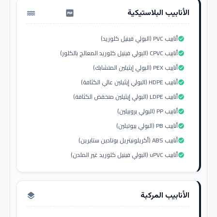
الأنابيب البلاستيكية
water_pump
أنابيب PVC (البولي فينيل كلوريد)
check_circle
أنابيب CPVC (البولي فينيل كلوريد المعالج بالكلور)
check_circle
أنابيب PEX (البولي إيثيلين المتشابك)
check_circle
أنابيب HDPE (البولي إيثيلين عالي الكثافة)
check_circle
أنابيب LDPE (البولي إيثيلين منخفض الكثافة)
check_circle
أنابيب PP (البولي بروبيلين)
check_circle
أنابيب PB (البولي بيوتيلين)
check_circle
أنابيب ABS (أكريلونيتريل بوتادين ستايرين)
check_circle
أنابيب uPVC (البولي فينيل كلوريد غير الملدن)
check_circle
الأنابيب المركبة
layers