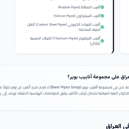
أنابيب المطاط (Rubber Pipes)
check_circle
أنابيب السيليكون (Silicon Pipes)
check_circle
أنابيب الفولاذ الكربوني (Carbon Steel Pipes) (لنقل
check_circle
المياه الساخنة)
أنابيب التيتانيوم (Titanium Pipes) (للبيئات المسببة
check_circle
للتآكل)
عراق على مجموعة أنابيب بوير؟
ومة. نحن في
مجموعة أنابيب بوير (Bwer Pipes Group)
لا نقدم مجرد أنابيب، بل نوفر حلولا
 للكوادر الفنية العراقية لضمان تركيب الأنابيب وفق المواصفات الهندسية الدقيقة. نهدف إلى