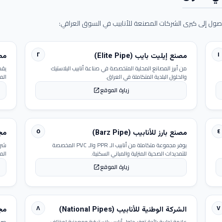
ول إلى كبرى الشركات المصنعة للأنابيب في السوق العراقي:
٢
١
مصنع إيليت بايب (Elite Pipe)
مصنع
من أبرز المصانع المحلية المتخصصة في صناعة أنابيب البلاستيك
يقد
والحلول البلدية المتكاملة في العراق.
الم
زيارة الموقع
open_in_new
٥
٤
مصنع بارز للأنابيب (Barz Pipe)
مجمو
يوفر مجموعة متكاملة من أنابيب الـ PPR والـ PVC المخصصة
شرك
للتمديدات الصحية المنزلية والمباني السكنية.
الم
زيارة الموقع
open_in_new
٨
٧
الشركة الوطنية للأنابيب (National Pipes)
مجمو