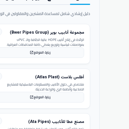
دليل إرشادي شامل لمساعدة المشترين والمقاولين في الوص
مجموعة أنابيب بوير (Bwer Pipes Group)
الرائدة في إنتاج أنابيب HDPE عالية الكثافة والـ uPVC
بمواصفات قياسية وتوزيع يغطي كافة المحافظات العراقية.
زيارة الموقع
open_in_new
أطلس بلاست (Atlas Plast)
متخصص في حلول الأنابيب والمستلزمات البلاستيكية للمشاريع
الصناعية وأنظمة الري والزراعة الحديثة.
زيارة الموقع
open_in_new
مصنع عطا للأنابيب (Ata Pipes)