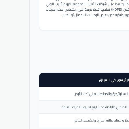
ا يضغط على شبكات الأنابيب المدفونة. مرونة أنابيب البولي
إيثيلين (HDPE) تمنحها قدرة فريدة على امتصاص هذه الحركات
هيدروليكية دون تعرض الوصلات للانفصال أو الكسر.
لرئيسي في العراق
لاستراتيجية والضغط العالي تحت الأرض
الصحي والبلدية ومشاريع تصريف المياه العامة
از والمياه عالية الحرارة والضغط الفائق