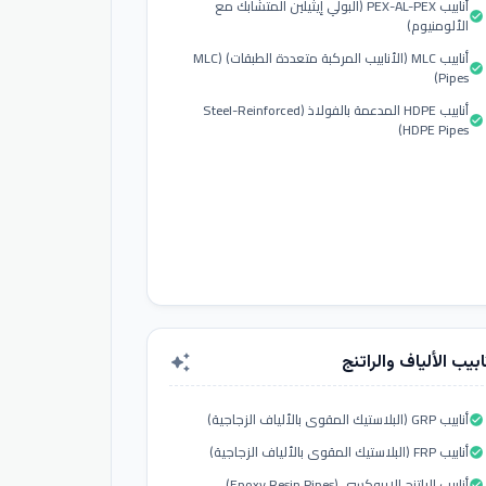
أنابيب PEX-AL-PEX (البولي إيثيلين المتشابك مع
check_circle
الألومنيوم)
أنابيب MLC (الأنابيب المركبة متعددة الطبقات) (MLC
check_circle
Pipes)
أنابيب HDPE المدعمة بالفولاذ (Steel-Reinforced
check_circle
HDPE Pipes)
ابيب الألياف والراتنج
auto_awesome
أنابيب GRP (البلاستيك المقوى بالألياف الزجاجية)
check_circle
أنابيب FRP (البلاستيك المقوى بالألياف الزجاجية)
check_circle
أنابيب الراتنج الإيبوكسي (Epoxy Resin Pipes)
check_circle