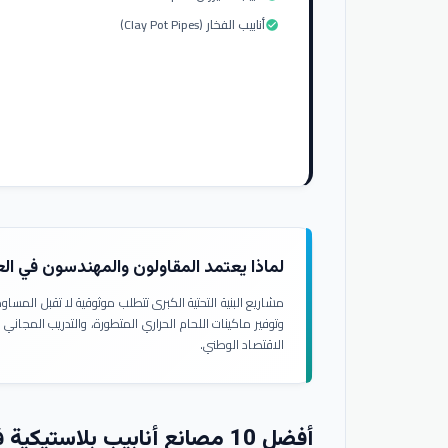
أنابيب الفخار (Clay Pot Pipes)
check_circle
لماذا يعتمد المقاولون والمهندسون في ال
مشاريع البنية التحتية الكبرى تتطلب موثوقية لا تقبل المسا
وتوفير ماكينات اللحام الحراري المتطورة، والتدريب المجاني
الاقتصاد الوطني.
أفضل 10 مصانع أنابيب بلاستيكية في العراق