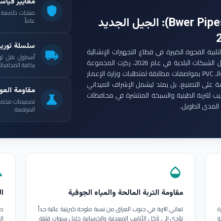
معايير قياس
shield
: الجيل الجديد
عاماً.
سلسلة توري
ست مجموعة أنابيب بوير (Bwer Pipes Group) لتلبية الفجوة الكبيرة في قطاع التجهيزات الإنشائية
local_shipping
أسطول نقل لو
العراقي. ومع انطلاق مشاريع الإعمار الكبرى وتأهيل الشبكات البلدية في عام 2026، ركزت المجموعة
بكافة المحافظات
على إنتاج أنابيب البولي إيثيلين عالي الكثافة (HDPE) والـ PVC بمواصفات مطابقة لمتطلبات وزارة الإعمار
ة على التصنيع، بل يمتد ليشمل الإشراف الميداني
مقاومة العوا
بيب للتربة الطينية والسبخة المنتشرة في محافظات
science
تصميمات مخصصة ل
المدى الطويل.
المرتفعة.
in
opacity
مقاومة التربة المالحة والمياه الجوفية
ال
ة
تعاني التربة في جنوب العراق من نسبة ملوحة كبريتية عالية جداً
طب
ة
تؤدي إلى تآكل الأنابيب المعدنية والخرسانية خلال سنوات قليلة.
ال