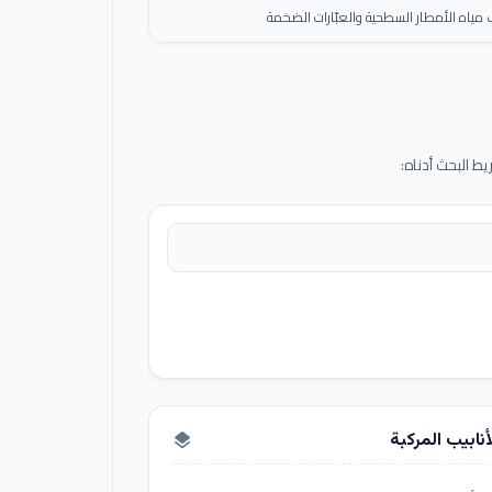
ياه الأمطار السطحية والعبّارات الضخمة
 البحث أدناه:
أنابيب المركبة
layers