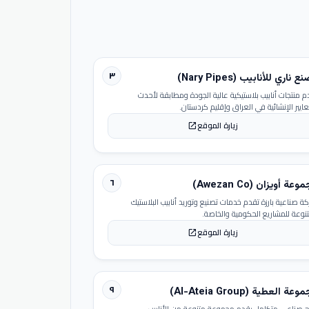
٣
 ناري للأنابيب (Nary Pipes)
م منتجات أنابيب بلاستيكية عالية الجودة ومطابقة لأحدث
عايير الإنشائية في العراق وإقليم كردستان.
زيارة الموقع
open_in_new
٦
عة أويزان (Awezan Co)
ة صناعية بارزة تقدم خدمات تصنيع وتوريد أنابيب البلاستيك
تنوعة للمشاريع الحكومية والخاصة.
زيارة الموقع
open_in_new
٩
عة العطية (Al-Ateia Group)