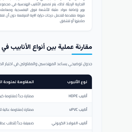
التجارية الرديئة. لذلك، يتم تصميم الأنابيب الهندسية في مجموع
بوير بإضافة مواد مثبتة للأشعة فوق البنفسجية ومعاملا
مرونة متقدمة لتتحمل درجات حرارة التربة المرتفعة دون أن تفق
صلابتها أو تتشقق.
مقارنة عملية بين أنواع الأنابيب في ال
جدول توضيحي يساعد المهندسين والمقاولين في اختيار ال
نوع الأنبوب
المقاومة لملوحة الت
أنابيب HDPE
ممتازة جداً (مقاومة كيم
أنابيب uPVC
ممتازة (مقاومة عالية لل
أنابيب الفولاذ الكربوني
ضعيفة جداً (تتطلب عطلاً خ