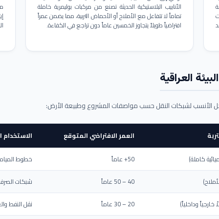
ة
الأنابيب البلاستيكية الحديثة تصنع من مركبات بوليمرية خاملة
مم
ت
تماماً لا تتفاعل مع الأملاح أو الأحماض التربية، مما يضمن عمراً
د
افتراضياً طويلاً يتجاوز الخمسين عاماً دون تراجع في الكفاءة.
ال
بيئة العراقية
حل الأنسب لشبكات النقل حسب مواصفات المشروع وطبيعة الأرض:
ربة
العمر الافتراضي المتوقع
الاستخدام ا
يائية كاملة)
50+ عاماً
خطوط المياه ا
أملاح)
40 – 50 عاماً
شبكات الصرف 
ارجياً وداخلياً)
20 – 30 عاماً
نقل النفط والغ