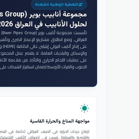
التغطية الوطنية الشاملة
engineering
مجموعة أنابيب بوير (Bwer Pipes Group)
لحلول الأنابيب في العراق 2026
تأس
والإسكان والبلديات العامة. لا يقتصر عمل المجموع
على عمليات اللحام الحراري والتأكد من ملاءمة الأنا
الجنوب والفرات الأوسط لضمان استقرار الشبكات على 
wb_sunny
مواجهة المناخ والحرارة القاسية
ارتفاع درجات الحرارة في الصيف العراقي (خاصة في البصر
والناصرية والعمارة) يتسبب في إضعاف الأنابيب البلاستيكي