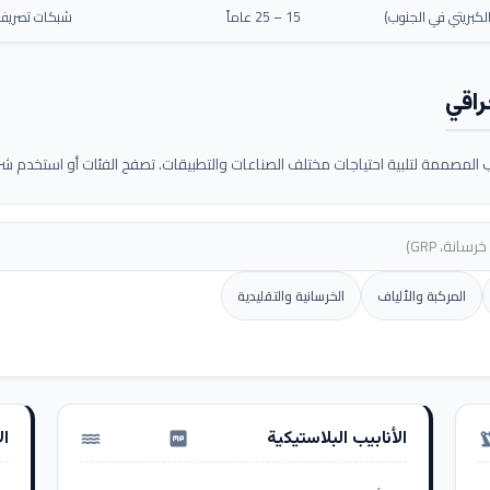
كبريتي في الجنوب)
15 – 25 عاماً
شبكات تصريف م
راقي
لمصممة لتلبية احتياجات مختلف الصناعات والتطبيقات. تصفح الفئات أو استخدم شريط
المركبة والألياف
الخرسانية والتقليدية
الأنابيب البلاستيكية
ال
water_pump
precision_ma