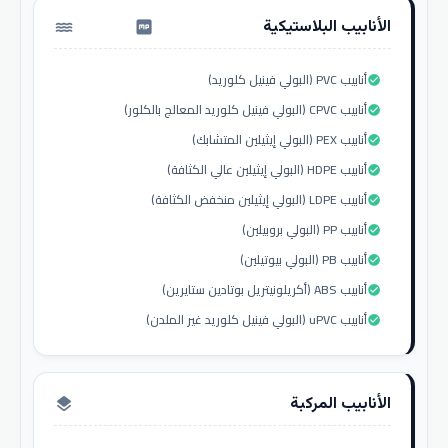
الأنابيب البلاستيكية
water_pump
أنابيب PVC (البولي فينيل كلوريد)
check_circle
أنابيب CPVC (البولي فينيل كلوريد المعالج بالكلور)
check_circle
أنابيب PEX (البولي إيثيلين المتشابك)
check_circle
أنابيب HDPE (البولي إيثيلين عالي الكثافة)
check_circle
أنابيب LDPE (البولي إيثيلين منخفض الكثافة)
check_circle
أنابيب PP (البولي بروبيلين)
check_circle
أنابيب PB (البولي بيوتيلين)
check_circle
أنابيب ABS (أكريلونيتريل بوتادين ستايرين)
check_circle
أنابيب uPVC (البولي فينيل كلوريد غير الملدن)
check_circle
الأنابيب المركبة
layers