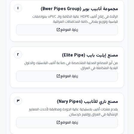
١
مجموعة أنابيب بوير (Bwer Pipes Group)
الرائدة في إنتاج أنابيب HDPE عالية الكثافة والـ uPVC بمواصفات
قياسية وتوزيع يغطي كافة المحافظات العراقية.
زيارة الموقع
open_in_new
٢
مصنع إيليت بايب (Elite Pipe)
من أبرز المصانع المحلية المتخصصة في صناعة أنابيب البلاستيك والحلول
البلدية المتكاملة في العراق.
زيارة الموقع
open_in_new
٣
مصنع ناري للأنابيب (Nary Pipes)
يقدم منتجات أنابيب بلاستيكية عالية الجودة ومطابقة لأحدث المعايير
الإنشائية في العراق وإقليم كردستان.
زيارة الموقع
open_in_new