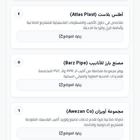
٤
أطلس بلاست (Atlas Plast)
متخصص في حلول الأنابيب والمستلزمات البلاستيكية للمشاريع الصناعية
وأنظمة الري والزراعة الحديثة.
زيارة الموقع
open_in_new
٥
مصنع بارز للأنابيب (Barz Pipe)
يوفر مجموعة متكاملة من أنابيب الـ PPR والـ PVC المخصصة
للتمديدات الصحية المنزلية والمباني السكنية.
زيارة الموقع
open_in_new
٦
مجموعة أويزان (Awezan Co)
شركة صناعية بارزة تقدم خدمات تصنيع وتوريد أنابيب البلاستيك المتنوعة
للمشاريع الحكومية والخاصة.
زيارة الموقع
open_in_new