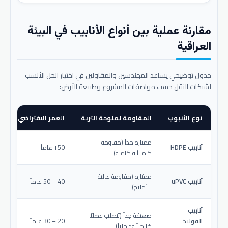
مقارنة عملية بين أنواع الأنابيب في البيئة
العراقية
جدول توضيحي يساعد المهندسين والمقاولين في اختيار الحل الأنسب
لشبكات النقل حسب مواصفات المشروع وطبيعة الأرض:
نوع الأنبوب
المقاومة لملوحة التربة
العمر الافتراضي المتو
ممتازة جداً (مقاومة
أنابيب HDPE
50+ عاماً
كيميائية كاملة)
ممتازة (مقاومة عالية
أنابيب uPVC
40 – 50 عاماً
للأملاح)
أنابيب
ضعيفة جداً (تتطلب عطلاً
الفولاذ
20 – 30 عاماً
خارجياً وداخلياً)