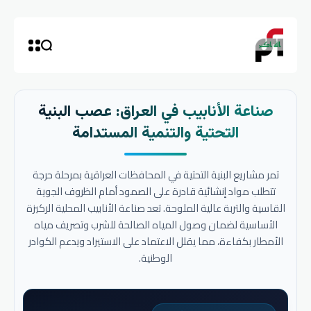
صناعة الأنابيب في العراق: عصب البنية
التحتية والتنمية المستدامة
تمر مشاريع البنية التحتية في المحافظات العراقية بمرحلة حرجة
تتطلب مواد إنشائية قادرة على الصمود أمام الظروف الجوية
القاسية والتربة عالية الملوحة. تعد صناعة الأنابيب المحلية الركيزة
الأساسية لضمان وصول المياه الصالحة للشرب وتصريف مياه
الأمطار بكفاءة، مما يقلل الاعتماد على الاستيراد ويدعم الكوادر
الوطنية.