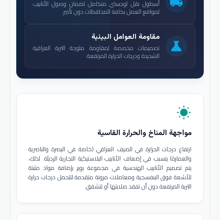
local_shipping
أسطول نقل لوجستي متكامل لضمان وصول الأنابيب
لمواقع العمل بكافة المحافظات دون تأخير.
مقاومة العوامل البيئية
science
تصميمات مخصصة لمقاومة ملوحة التربة العراقية
الشديدة ودرجات الحرارة المرتفعة.
wb_sunny
مواجهة المناخ والحرارة القاسية
ارتفاع درجات الحرارة في الصيف العراقي (خاصة في البصرة والناصرية
والعمارة) يتسبب في إضعاف الأنابيب البلاستيكية التجارية الرديئة. لذلك،
يتم تصميم الأنابيب الهندسية في مجموعة بوير بإضافة مواد مثبتة
للأشعة فوق البنفسجية ومعاملات مرونة متقدمة لتتحمل درجات حرارة
التربة المرتفعة دون أن تفقد صلابتها أو تتشقق.