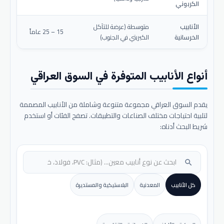
الكربوني
الأنابيب
متوسطة (عرضة للتآكل
15 – 25 عاماً
الخرسانية
الكبريتي في الجنوب)
أنواع الأنابيب المتوفرة في السوق العراقي
يقدم السوق العراقي مجموعة متنوعة وشاملة من الأنابيب المصممة
لتلبية احتياجات مختلف الصناعات والتطبيقات. تصفح الفئات أو استخدم
شريط البحث أدناه:
search
كل الأنابيب
المعدنية
البلاستيكية والمستديرة