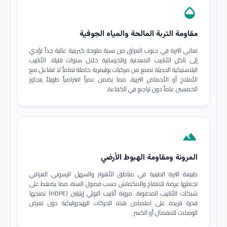
opacity
مقاومة التربة المالحة والمياه الجوفية
تعاني التربة في جنوب العراق من نسبة ملوحة كبريتية عالية جداً تؤدي
إلى تآكل الأنابيب المعدنية والخرسانية خلال سنوات قليلة. الأنابيب
البلاستيكية الحديثة تصنع من مركبات بوليمرية خاملة تماماً لا تتفاعل مع
الأملاح أو الأحماض التربية، مما يضمن عمراً افتراضياً طويلاً يتجاوز
الخمسين عاماً دون تراجع في الكفاءة.
terrain
المرونة ومقاومة الهبوط الأرضي
طبيعة التربة الطينية في مناطق الأهوار والسهل الرسوبي العراقي
تجعلها عرضة للانتفاخ والانكماش حسب فصول السنة، مما يضغط على
شبكات الأنابيب المدفونة. مرونة أنابيب البولي إيثيلين (HDPE) تمنحها
قدرة فريدة على امتصاص هذه الحركات الهيدروليكية دون تعرض
الوصلات للانفصال أو الكسر.