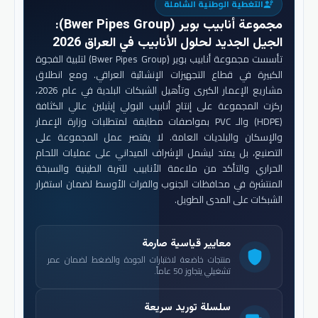
التغطية الوطنية الشاملة
engineering
مجموعة أنابيب بوير (Bwer Pipes Group)
:
الجيل الجديد لحلول الأنابيب في العراق 2026
تأسست مجموعة أنابيب بوير (Bwer Pipes Group) لتلبية الفجوة
الكبيرة في قطاع التجهيزات الإنشائية العراقي. ومع انطلاق
مشاريع الإعمار الكبرى وتأهيل الشبكات البلدية في عام 2026،
ركزت المجموعة على إنتاج أنابيب البولي إيثيلين عالي الكثافة
(HDPE) والـ PVC بمواصفات مطابقة لمتطلبات وزارة الإعمار
والإسكان والبلديات العامة. لا يقتصر عمل المجموعة على
التصنيع، بل يمتد ليشمل الإشراف الميداني على عمليات اللحام
الحراري والتأكد من ملاءمة الأنابيب للتربة الطينية والسبخة
المنتشرة في محافظات الجنوب والفرات الأوسط لضمان استقرار
الشبكات على المدى الطويل.
معايير قياسية صارمة
shield
منتجات خاضعة لاختبارات الجودة والضغط لضمان عمر
تشغيلي يتجاوز 50 عاماً.
سلسلة توريد سريعة