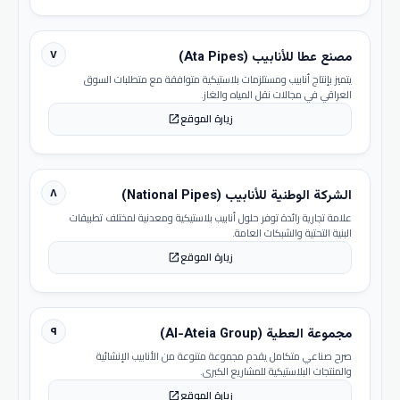
٧
مصنع عطا للأنابيب (Ata Pipes)
يتميز بإنتاج أنابيب ومستلزمات بلاستيكية متوافقة مع متطلبات السوق
العراقي في مجالات نقل المياه والغاز.
زيارة الموقع
open_in_new
٨
الشركة الوطنية للأنابيب (National Pipes)
علامة تجارية رائدة توفر حلول أنابيب بلاستيكية ومعدنية لمختلف تطبيقات
البنية التحتية والشبكات العامة.
زيارة الموقع
open_in_new
٩
مجموعة العطية (Al-Ateia Group)
صرح صناعي متكامل يقدم مجموعة متنوعة من الأنابيب الإنشائية
والمنتجات البلاستيكية للمشاريع الكبرى.
زيارة الموقع
open_in_new