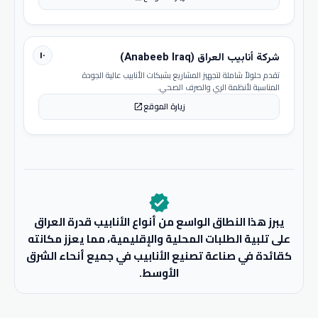
١٠
شركة أنابيب العراق (Anabeeb Iraq)
تقدم حلولاً شاملة لتجهيز المشاريع بشبكات الأنابيب عالية الجودة
المناسبة لأنظمة الري والصرف الصحي.
زيارة الموقع
open_in_new
verified
يبرز هذا النطاق الواسع من أنواع الأنابيب قدرة العراق
على تلبية الطلبات المحلية والإقليمية، مما يعزز مكانته
كقائدة في صناعة تصنيع الأنابيب في جميع أنحاء الشرق
الأوسط.