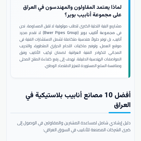
لماذا يعتمد المقاولون والمهندسون في العراق
على مجموعة أنابيب بوير؟
مشاريع البنية التحتية الكبرى تتطلب موثوقية لا تقبل المساومة. نحن
في
مجموعة أنابيب بوير (Bwer Pipes Group)
لا نقدم مجرد
أنابيب، بل نوفر حلولاً هندسية متكاملة تشمل الاستشارات الفنية في
موقع العمل، وتوفير ماكينات اللحام الحراري المتطورة، والتدريب
المجاني للكوادر الفنية العراقية لضمان تركيب الأنابيب وفق
المواصفات الهندسية الدقيقة. نهدف إلى رفع كفاءة المنتج المحلي
ومنافسة السلع المستوردة لتعزيز الاقتصاد الوطني.
أفضل 10 مصانع أنابيب بلاستيكية في
العراق
دليل إرشادي شامل لمساعدة المشترين والمقاولين في الوصول إلى
كبرى الشركات المصنعة للأنابيب في السوق العراقي: