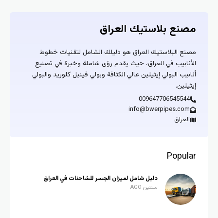
مصنع بلاستيك العراق
مصنع البلاستيك العراق هو دليلك الشامل لتقنيات خطوط
الأنابيب في العراق، حيث يقدم رؤى شاملة وخبرة في تصنيع
أنابيب البولي إيثيلين عالي الكثافة وبولي فينيل كلوريد والبولي
إيثيلين.
009647706545544
info@bwerpipes.com
العراق
Popular
دليل شامل لميزان الجسر للشاحنات في العراق
سنتين AGO