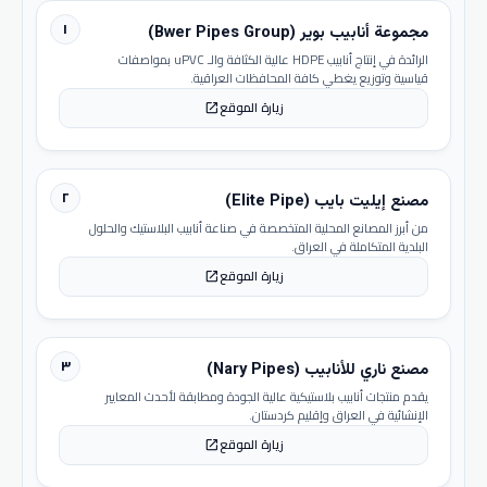
١
مجموعة أنابيب بوير (Bwer Pipes Group)
الرائدة في إنتاج أنابيب HDPE عالية الكثافة والـ uPVC بمواصفات
قياسية وتوزيع يغطي كافة المحافظات العراقية.
زيارة الموقع
open_in_new
٢
مصنع إيليت بايب (Elite Pipe)
من أبرز المصانع المحلية المتخصصة في صناعة أنابيب البلاستيك والحلول
البلدية المتكاملة في العراق.
زيارة الموقع
open_in_new
٣
مصنع ناري للأنابيب (Nary Pipes)
يقدم منتجات أنابيب بلاستيكية عالية الجودة ومطابقة لأحدث المعايير
الإنشائية في العراق وإقليم كردستان.
زيارة الموقع
open_in_new