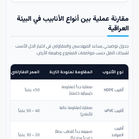
مقارنة عملية بين أنواع الأنابيب في البيئة
العراقية
جدول توضيحي يساعد المهندسين والمقاولين في اختيار الحل الأنسب
لشبكات النقل حسب مواصفات المشروع وطبيعة الأرض:
نوع الأنبوب
المقاومة لملوحة التربة
العمر الافتراضي المتو
ممتازة جداً (مقاومة
أنابيب HDPE
50+ عاماً
كيميائية كاملة)
ممتازة (مقاومة عالية
أنابيب uPVC
40 – 50 عاماً
للأملاح)
أنابيب
ضعيفة جداً (تتطلب عطلاً
الفولاذ
20 – 30 عاماً
خارجياً وداخلياً)