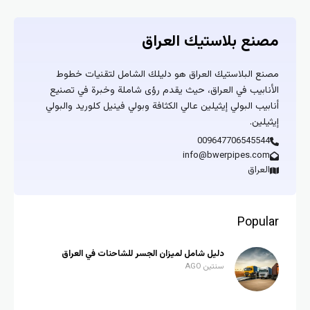
مصنع بلاستيك العراق
مصنع البلاستيك العراق هو دليلك الشامل لتقنيات خطوط
الأنابيب في العراق، حيث يقدم رؤى شاملة وخبرة في تصنيع
أنابيب البولي إيثيلين عالي الكثافة وبولي فينيل كلوريد والبولي
إيثيلين.
009647706545544
info@bwerpipes.com
العراق
Popular
دليل شامل لميزان الجسر للشاحنات في العراق
سنتين AGO