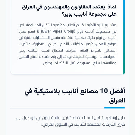
لماذا يعتمد المقاولون والمهندسون في العراق
على مجموعة أنابيب بوير؟
مشاريع البنية التحتية الكبرى تتطلب موثوقية لا تقبل المساومة. نحن
في
مجموعة أنابيب بوير (Bwer Pipes Group)
لا نقدم مجرد
أنابيب، بل نوفر حلولاً هندسية متكاملة تشمل الاستشارات الفنية في
موقع العمل، وتوفير ماكينات اللحام الحراري المتطورة، والتدريب
المجاني للكوادر الفنية العراقية لضمان تركيب الأنابيب وفق
المواصفات الهندسية الدقيقة. نهدف إلى رفع كفاءة المنتج المحلي
ومنافسة السلع المستوردة لتعزيز الاقتصاد الوطني.
أفضل 10 مصانع أنابيب بلاستيكية في
العراق
دليل إرشادي شامل لمساعدة المشترين والمقاولين في الوصول إلى
كبرى الشركات المصنعة للأنابيب في السوق العراقي: