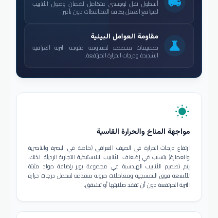
local_shipping
أسطول نقل لوجستي متكامل لضمان وصول الأنابيب
لمواقع العمل بكافة المحافظات دون تأخير.
مقاومة العوامل البيئية
science
تصميمات مخصصة لمقاومة ملوحة التربة العراقية
الشديدة ودرجات الحرارة المرتفعة.
wb_sunny
مواجهة المناخ والحرارة القاسية
ارتفاع درجات الحرارة في الصيف العراقي (خاصة في البصرة والناصرية
والعمارة) يتسبب في إضعاف الأنابيب البلاستيكية التجارية الرديئة. لذلك،
يتم تصميم الأنابيب الهندسية في مجموعة بوير بإضافة مواد مثبتة
للأشعة فوق البنفسجية ومعاملات مرونة متقدمة لتتحمل درجات حرارة
التربة المرتفعة دون أن تفقد صلابتها أو تتشقق.