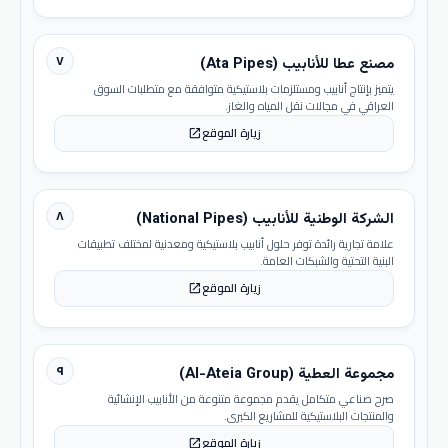
٧
مصنع عطا للأنابيب (Ata Pipes)
يتميز بإنتاج أنابيب ومستلزمات بلاستيكية متوافقة مع متطلبات السوق
العراقي في مجالات نقل المياه والغاز.
زيارة الموقع
open_in_new
٨
الشركة الوطنية للأنابيب (National Pipes)
علامة تجارية رائدة توفر حلول أنابيب بلاستيكية ومعدنية لمختلف تطبيقات
البنية التحتية والشبكات العامة.
زيارة الموقع
open_in_new
٩
مجموعة العطية (Al-Ateia Group)
صرح صناعي متكامل يقدم مجموعة متنوعة من الأنابيب الإنشائية
والمنتجات البلاستيكية للمشاريع الكبرى.
زيارة الموقع
open_in_new