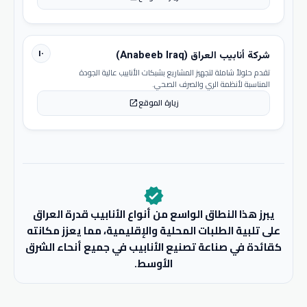
١٠
شركة أنابيب العراق (Anabeeb Iraq)
تقدم حلولاً شاملة لتجهيز المشاريع بشبكات الأنابيب عالية الجودة
المناسبة لأنظمة الري والصرف الصحي.
زيارة الموقع
open_in_new
verified
يبرز هذا النطاق الواسع من أنواع الأنابيب قدرة العراق
على تلبية الطلبات المحلية والإقليمية، مما يعزز مكانته
كقائدة في صناعة تصنيع الأنابيب في جميع أنحاء الشرق
الأوسط.