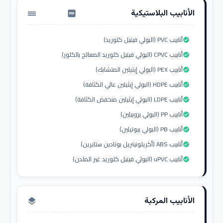
الأنابيب البلاستيكية
water_pump
أنابيب PVC (البولي فينيل كلوريد)
check_circle
أنابيب CPVC (البولي فينيل كلوريد المعالج بالكلور)
check_circle
أنابيب PEX (البولي إيثيلين المتشابك)
check_circle
أنابيب HDPE (البولي إيثيلين عالي الكثافة)
check_circle
أنابيب LDPE (البولي إيثيلين منخفض الكثافة)
check_circle
أنابيب PP (البولي بروبيلين)
check_circle
أنابيب PB (البولي بيوتيلين)
check_circle
أنابيب ABS (أكريلونيتريل بوتادين ستايرين)
check_circle
أنابيب uPVC (البولي فينيل كلوريد غير الملدن)
check_circle
الأنابيب المركبة
layers