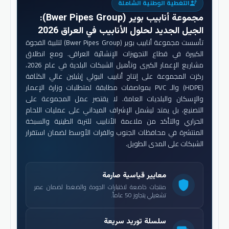
التغطية الوطنية الشاملة
engineering
مجموعة أنابيب بوير (Bwer Pipes Group)
:
الجيل الجديد لحلول الأنابيب في العراق 2026
تأسست مجموعة أنابيب بوير (Bwer Pipes Group) لتلبية الفجوة
الكبيرة في قطاع التجهيزات الإنشائية العراقي. ومع انطلاق
مشاريع الإعمار الكبرى وتأهيل الشبكات البلدية في عام 2026،
ركزت المجموعة على إنتاج أنابيب البولي إيثيلين عالي الكثافة
(HDPE) والـ PVC بمواصفات مطابقة لمتطلبات وزارة الإعمار
والإسكان والبلديات العامة. لا يقتصر عمل المجموعة على
التصنيع، بل يمتد ليشمل الإشراف الميداني على عمليات اللحام
الحراري والتأكد من ملاءمة الأنابيب للتربة الطينية والسبخة
المنتشرة في محافظات الجنوب والفرات الأوسط لضمان استقرار
الشبكات على المدى الطويل.
معايير قياسية صارمة
shield
منتجات خاضعة لاختبارات الجودة والضغط لضمان عمر
تشغيلي يتجاوز 50 عاماً.
سلسلة توريد سريعة