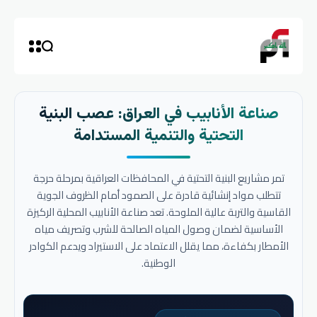
صناعة الأنابيب في العراق: عصب البنية
التحتية والتنمية المستدامة
تمر مشاريع البنية التحتية في المحافظات العراقية بمرحلة حرجة
تتطلب مواد إنشائية قادرة على الصمود أمام الظروف الجوية
القاسية والتربة عالية الملوحة. تعد صناعة الأنابيب المحلية الركيزة
الأساسية لضمان وصول المياه الصالحة للشرب وتصريف مياه
الأمطار بكفاءة، مما يقلل الاعتماد على الاستيراد ويدعم الكوادر
الوطنية.