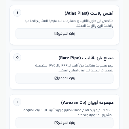
٤
أطلس بلاست (Atlas Plast)
متخصص في حلول الأنابيب والمستلزمات البلاستيكية للمشاريع الصناعية
وأنظمة الري والزراعة الحديثة.
زيارة الموقع
open_in_new
٥
مصنع بارز للأنابيب (Barz Pipe)
يوفر مجموعة متكاملة من أنابيب الـ PPR والـ PVC المخصصة
للتمديدات الصحية المنزلية والمباني السكنية.
زيارة الموقع
open_in_new
٦
مجموعة أويزان (Awezan Co)
شركة صناعية بارزة تقدم خدمات تصنيع وتوريد أنابيب البلاستيك المتنوعة
للمشاريع الحكومية والخاصة.
زيارة الموقع
open_in_new