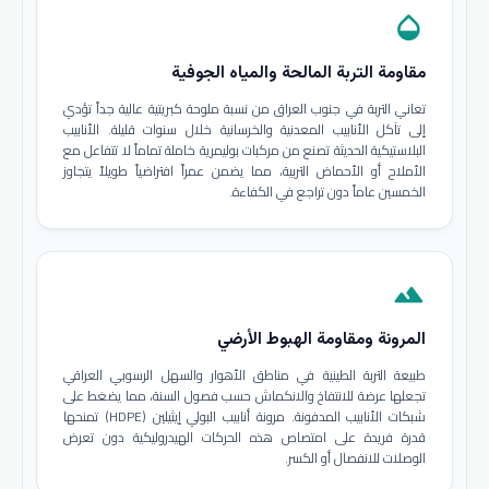
opacity
مقاومة التربة المالحة والمياه الجوفية
تعاني التربة في جنوب العراق من نسبة ملوحة كبريتية عالية جداً تؤدي
إلى تآكل الأنابيب المعدنية والخرسانية خلال سنوات قليلة. الأنابيب
البلاستيكية الحديثة تصنع من مركبات بوليمرية خاملة تماماً لا تتفاعل مع
الأملاح أو الأحماض التربية، مما يضمن عمراً افتراضياً طويلاً يتجاوز
الخمسين عاماً دون تراجع في الكفاءة.
terrain
المرونة ومقاومة الهبوط الأرضي
طبيعة التربة الطينية في مناطق الأهوار والسهل الرسوبي العراقي
تجعلها عرضة للانتفاخ والانكماش حسب فصول السنة، مما يضغط على
شبكات الأنابيب المدفونة. مرونة أنابيب البولي إيثيلين (HDPE) تمنحها
قدرة فريدة على امتصاص هذه الحركات الهيدروليكية دون تعرض
الوصلات للانفصال أو الكسر.