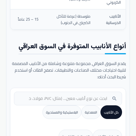
الكربوني
الأنابيب
متوسطة (عرضة للتآكل
15 – 25 عاماً
الخرسانية
الكبريتي في الجنوب)
أنواع الأنابيب المتوفرة في السوق العراقي
يقدم السوق العراقي مجموعة متنوعة وشاملة من الأنابيب المصممة
لتلبية احتياجات مختلف الصناعات والتطبيقات. تصفح الفئات أو استخدم
شريط البحث أدناه:
search
كل الأنابيب
المعدنية
البلاستيكية والمستديرة