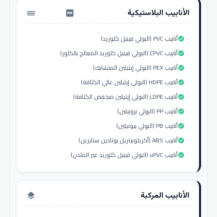
الأنابيب البلاستيكية
water_pump
أنابيب PVC (البولي فينيل كلوريد)
check_circle
أنابيب CPVC (البولي فينيل كلوريد المعالج بالكلور)
check_circle
أنابيب PEX (البولي إيثيلين المتشابك)
check_circle
أنابيب HDPE (البولي إيثيلين عالي الكثافة)
check_circle
أنابيب LDPE (البولي إيثيلين منخفض الكثافة)
check_circle
أنابيب PP (البولي بروبيلين)
check_circle
أنابيب PB (البولي بيوتيلين)
check_circle
أنابيب ABS (أكريلونيتريل بوتادين ستايرين)
check_circle
أنابيب uPVC (البولي فينيل كلوريد غير الملدن)
check_circle
الأنابيب المركبة
layers