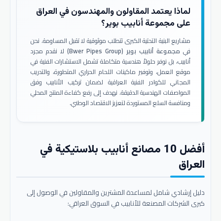
لماذا يعتمد المقاولون والمهندسون في العراق
على مجموعة أنابيب بوير؟
مشاريع البنية التحتية الكبرى تتطلب موثوقية لا تقبل المساومة. نحن
في
مجموعة أنابيب بوير (Bwer Pipes Group)
لا نقدم مجرد
أنابيب، بل نوفر حلولاً هندسية متكاملة تشمل الاستشارات الفنية في
موقع العمل، وتوفير ماكينات اللحام الحراري المتطورة، والتدريب
المجاني للكوادر الفنية العراقية لضمان تركيب الأنابيب وفق
المواصفات الهندسية الدقيقة. نهدف إلى رفع كفاءة المنتج المحلي
ومنافسة السلع المستوردة لتعزيز الاقتصاد الوطني.
أفضل 10 مصانع أنابيب بلاستيكية في
العراق
دليل إرشادي شامل لمساعدة المشترين والمقاولين في الوصول إلى
كبرى الشركات المصنعة للأنابيب في السوق العراقي: