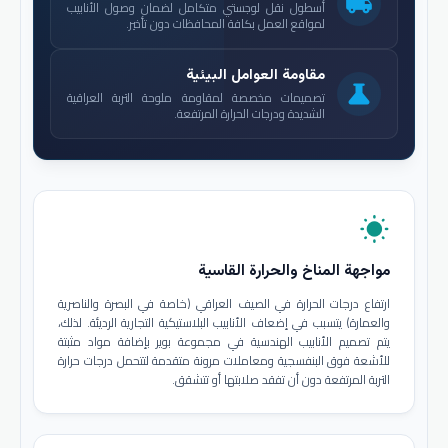
local_shipping
أسطول نقل لوجستي متكامل لضمان وصول الأنابيب
لمواقع العمل بكافة المحافظات دون تأخير.
مقاومة العوامل البيئية
science
تصميمات مخصصة لمقاومة ملوحة التربة العراقية
الشديدة ودرجات الحرارة المرتفعة.
wb_sunny
مواجهة المناخ والحرارة القاسية
ارتفاع درجات الحرارة في الصيف العراقي (خاصة في البصرة والناصرية
والعمارة) يتسبب في إضعاف الأنابيب البلاستيكية التجارية الرديئة. لذلك،
يتم تصميم الأنابيب الهندسية في مجموعة بوير بإضافة مواد مثبتة
للأشعة فوق البنفسجية ومعاملات مرونة متقدمة لتتحمل درجات حرارة
التربة المرتفعة دون أن تفقد صلابتها أو تتشقق.