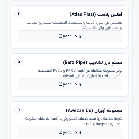
٤
أطلس بلاست (Atlas Plast)
متخصص في حلول الأنابيب والمستلزمات البلاستيكية للمشاريع الصناعية
وأنظمة الري والزراعة الحديثة.
زيارة الموقع
open_in_new
٥
مصنع بارز للأنابيب (Barz Pipe)
يوفر مجموعة متكاملة من أنابيب الـ PPR والـ PVC المخصصة
للتمديدات الصحية المنزلية والمباني السكنية.
زيارة الموقع
open_in_new
٦
مجموعة أويزان (Awezan Co)
شركة صناعية بارزة تقدم خدمات تصنيع وتوريد أنابيب البلاستيك المتنوعة
للمشاريع الحكومية والخاصة.
زيارة الموقع
open_in_new