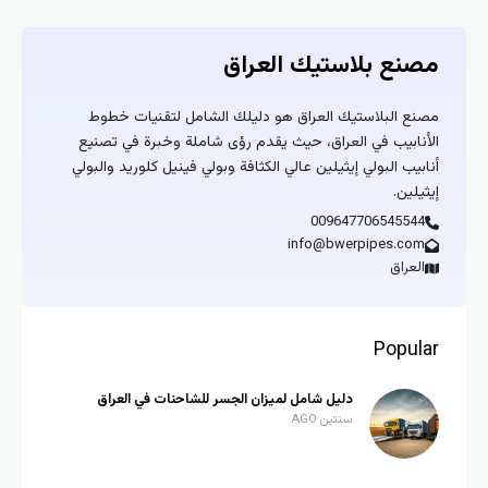
مصنع بلاستيك العراق
مصنع البلاستيك العراق هو دليلك الشامل لتقنيات خطوط
الأنابيب في العراق، حيث يقدم رؤى شاملة وخبرة في تصنيع
أنابيب البولي إيثيلين عالي الكثافة وبولي فينيل كلوريد والبولي
إيثيلين.
009647706545544
info@bwerpipes.com
العراق
Popular
دليل شامل لميزان الجسر للشاحنات في العراق
سنتين AGO