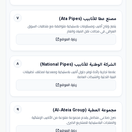
٧
مصنع عطا للأنابيب (Ata Pipes)
يتميز بإنتاج أنابيب ومستلزمات بلاستيكية متوافقة مع متطلبات السوق
العراقي في مجالات نقل المياه والغاز.
زيارة الموقع
open_in_new
٨
الشركة الوطنية للأنابيب (National Pipes)
علامة تجارية رائدة توفر حلول أنابيب بلاستيكية ومعدنية لمختلف تطبيقات
البنية التحتية والشبكات العامة.
زيارة الموقع
open_in_new
٩
مجموعة العطية (Al-Ateia Group)
صرح صناعي متكامل يقدم مجموعة متنوعة من الأنابيب الإنشائية
والمنتجات البلاستيكية للمشاريع الكبرى.
زيارة الموقع
open_in_new