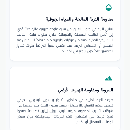
opacity
مقاومة التربة المالحة والمياه الجوفية
تعاني التربة في جنوب العراق من نسبة ملوحة كبريتية عالية جداً تؤدي
إلى تآكل الأنابيب المعدنية والخرسانية خلال سنوات قليلة. الأنابيب
البلاستيكية الحديثة تصنع من مركبات بوليمرية خاملة تماماً لا تتفاعل مع
الأملاح أو الأحماض التربية، مما يضمن عمراً افتراضياً طويلاً يتجاوز
الخمسين عاماً دون تراجع في الكفاءة.
terrain
المرونة ومقاومة الهبوط الأرضي
طبيعة التربة الطينية في مناطق الأهوار والسهل الرسوبي العراقي
تجعلها عرضة للانتفاخ والانكماش حسب فصول السنة، مما يضغط على
شبكات الأنابيب المدفونة. مرونة أنابيب البولي إيثيلين (HDPE) تمنحها
قدرة فريدة على امتصاص هذه الحركات الهيدروليكية دون تعرض
الوصلات للانفصال أو الكسر.