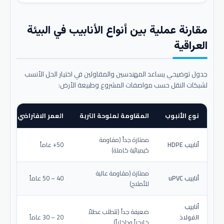
مقارنة عملية بين أنواع الأنابيب في البيئة
العراقية
جدول توضيحي يساعد المهندسين والمقاولين في اختيار الحل الأنسب
لشبكات النقل حسب مواصفات المشروع وطبيعة الأرض:
نوع الأنبوب
المقاومة لملوحة التربة
العمر الافتراضي المتو
ممتازة جداً (مقاومة
أنابيب HDPE
50+ عاماً
كيميائية كاملة)
ممتازة (مقاومة عالية
أنابيب uPVC
40 – 50 عاماً
للأملاح)
أنابيب
ضعيفة جداً (تتطلب عطلاً
الفولاذ
20 – 30 عاماً
خارجياً وداخلياً)