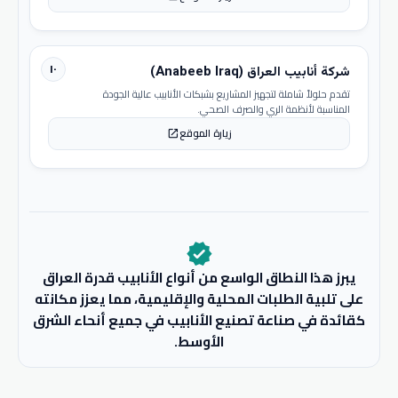
١٠
شركة أنابيب العراق (Anabeeb Iraq)
تقدم حلولاً شاملة لتجهيز المشاريع بشبكات الأنابيب عالية الجودة
المناسبة لأنظمة الري والصرف الصحي.
زيارة الموقع
open_in_new
verified
يبرز هذا النطاق الواسع من أنواع الأنابيب قدرة العراق
على تلبية الطلبات المحلية والإقليمية، مما يعزز مكانته
كقائدة في صناعة تصنيع الأنابيب في جميع أنحاء الشرق
الأوسط.