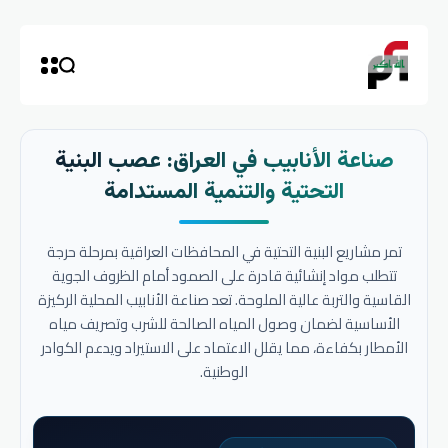
صناعة الأنابيب في العراق: عصب البنية
التحتية والتنمية المستدامة
تمر مشاريع البنية التحتية في المحافظات العراقية بمرحلة حرجة
تتطلب مواد إنشائية قادرة على الصمود أمام الظروف الجوية
القاسية والتربة عالية الملوحة. تعد صناعة الأنابيب المحلية الركيزة
الأساسية لضمان وصول المياه الصالحة للشرب وتصريف مياه
الأمطار بكفاءة، مما يقلل الاعتماد على الاستيراد ويدعم الكوادر
الوطنية.