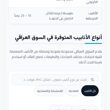
الكربوني
الأنابيب
متوسطة (عرضة للتآكل
15 – 25 عاماً
الخرسانية
الكبريتي في الجنوب)
أنواع الأنابيب المتوفرة في السوق العراقي
يقدم السوق العراقي مجموعة متنوعة وشاملة من الأنابيب المصممة
لتلبية احتياجات مختلف الصناعات والتطبيقات. تصفح الفئات أو استخدم
شريط البحث أدناه:
search
كل الأنابيب
المعدنية
البلاستيكية والمستديرة