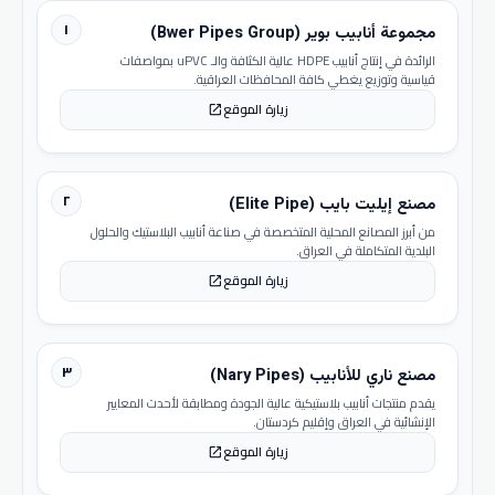
١
مجموعة أنابيب بوير (Bwer Pipes Group)
الرائدة في إنتاج أنابيب HDPE عالية الكثافة والـ uPVC بمواصفات
قياسية وتوزيع يغطي كافة المحافظات العراقية.
زيارة الموقع
open_in_new
٢
مصنع إيليت بايب (Elite Pipe)
من أبرز المصانع المحلية المتخصصة في صناعة أنابيب البلاستيك والحلول
البلدية المتكاملة في العراق.
زيارة الموقع
open_in_new
٣
مصنع ناري للأنابيب (Nary Pipes)
يقدم منتجات أنابيب بلاستيكية عالية الجودة ومطابقة لأحدث المعايير
الإنشائية في العراق وإقليم كردستان.
زيارة الموقع
open_in_new