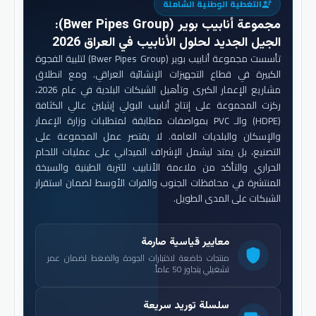
التغطية الوطنية الشاملة
engineering
مجموعة أنابيب بوير (Bwer Pipes Group)
:
الجيل الجديد لحلول الأنابيب في العراق 2026
تأسست مجموعة أنابيب بوير (Bwer Pipes Group) لتلبية الفجوة
الكبيرة في قطاع التجهيزات الإنشائية العراقي. ومع انطلاق
مشاريع الإعمار الكبرى وتأهيل الشبكات البلدية في عام 2026،
ركزت المجموعة على إنتاج أنابيب البولي إيثيلين عالي الكثافة
(HDPE) والـ PVC بمواصفات مطابقة لمتطلبات وزارة الإعمار
والإسكان والبلديات العامة. لا يقتصر عمل المجموعة على
التصنيع، بل يمتد ليشمل الإشراف الميداني على عمليات اللحام
الحراري والتأكد من ملاءمة الأنابيب للتربة الطينية والسبخة
المنتشرة في محافظات الجنوب والفرات الأوسط لضمان استقرار
الشبكات على المدى الطويل.
معايير قياسية صارمة
shield
منتجات خاضعة لاختبارات الجودة والضغط لضمان عمر
تشغيلي يتجاوز 50 عاماً.
سلسلة توريد سريعة