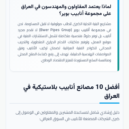
لماذا يعتمد المقاولون والمهندسون في العراق
على مجموعة أنابيب بوير؟
مشاريع البنية التحتية الكبرى تتطلب موثوقية لا تقبل المساومة. نحن
في
مجموعة أنابيب بوير (Bwer Pipes Group)
لا نقدم مجرد
أنابيب، بل نوفر حلولاً هندسية متكاملة تشمل الاستشارات الفنية في
موقع العمل، وتوفير ماكينات اللحام الحراري المتطورة، والتدريب
المجاني للكوادر الفنية العراقية لضمان تركيب الأنابيب وفق
المواصفات الهندسية الدقيقة. نهدف إلى رفع كفاءة المنتج المحلي
ومنافسة السلع المستوردة لتعزيز الاقتصاد الوطني.
أفضل 10 مصانع أنابيب بلاستيكية في
العراق
دليل إرشادي شامل لمساعدة المشترين والمقاولين في الوصول إلى
كبرى الشركات المصنعة للأنابيب في السوق العراقي: