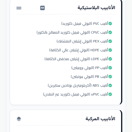
الأنابيب البلاستيكية
water_pump
أنابيب PVC (البولي فينيل كلوريد)
check_circle
أنابيب CPVC (البولي فينيل كلوريد المعالج بالكلور)
check_circle
أنابيب PEX (البولي إيثيلين المتشابك)
check_circle
أنابيب HDPE (البولي إيثيلين عالي الكثافة)
check_circle
أنابيب LDPE (البولي إيثيلين منخفض الكثافة)
check_circle
أنابيب PP (البولي بروبيلين)
check_circle
أنابيب PB (البولي بيوتيلين)
check_circle
أنابيب ABS (أكريلونيتريل بوتادين ستايرين)
check_circle
أنابيب uPVC (البولي فينيل كلوريد غير الملدن)
check_circle
الأنابيب المركبة
layers