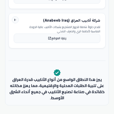
١٠
شركة أنابيب العراق (Anabeeb Iraq)
تقدم حلولاً شاملة لتجهيز المشاريع بشبكات الأنابيب عالية الجودة
المناسبة لأنظمة الري والصرف الصحي.
زيارة الموقع
open_in_new
verified
يبرز هذا النطاق الواسع من أنواع الأنابيب قدرة العراق
على تلبية الطلبات المحلية والإقليمية، مما يعزز مكانته
كقائدة في صناعة تصنيع الأنابيب في جميع أنحاء الشرق
الأوسط.