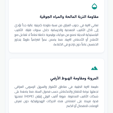
opacity
مقاومة التربة المالحة والمياه الجوفية
تعاني التربة في جنوب العراق من نسبة ملوحة كبريتية عالية جداً تؤدي
إلى تآكل الأنابيب المعدنية والخرسانية خلال سنوات قليلة. الأنابيب
البلاستيكية الحديثة تصنع من مركبات بوليمرية خاملة تماماً لا تتفاعل مع
الأملاح أو الأحماض التربية، مما يضمن عمراً افتراضياً طويلاً يتجاوز
الخمسين عاماً دون تراجع في الكفاءة.
terrain
المرونة ومقاومة الهبوط الأرضي
طبيعة التربة الطينية في مناطق الأهوار والسهل الرسوبي العراقي
تجعلها عرضة للانتفاخ والانكماش حسب فصول السنة، مما يضغط على
شبكات الأنابيب المدفونة. مرونة أنابيب البولي إيثيلين (HDPE) تمنحها
قدرة فريدة على امتصاص هذه الحركات الهيدروليكية دون تعرض
الوصلات للانفصال أو الكسر.