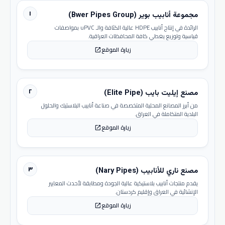
١
مجموعة أنابيب بوير (Bwer Pipes Group)
الرائدة في إنتاج أنابيب HDPE عالية الكثافة والـ uPVC بمواصفات
قياسية وتوزيع يغطي كافة المحافظات العراقية.
زيارة الموقع
open_in_new
٢
مصنع إيليت بايب (Elite Pipe)
من أبرز المصانع المحلية المتخصصة في صناعة أنابيب البلاستيك والحلول
البلدية المتكاملة في العراق.
زيارة الموقع
open_in_new
٣
مصنع ناري للأنابيب (Nary Pipes)
يقدم منتجات أنابيب بلاستيكية عالية الجودة ومطابقة لأحدث المعايير
الإنشائية في العراق وإقليم كردستان.
زيارة الموقع
open_in_new