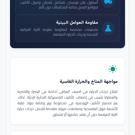
local_shipping
أسطول نقل لوجستي متكامل لضمان وصول الأنابيب
لمواقع العمل بكافة المحافظات دون تأخير.
مقاومة العوامل البيئية
science
تصميمات مخصصة لمقاومة ملوحة التربة العراقية
الشديدة ودرجات الحرارة المرتفعة.
wb_sunny
مواجهة المناخ والحرارة القاسية
ارتفاع درجات الحرارة في الصيف العراقي (خاصة في البصرة والناصرية
والعمارة) يتسبب في إضعاف الأنابيب البلاستيكية التجارية الرديئة. لذلك،
يتم تصميم الأنابيب الهندسية في مجموعة بوير بإضافة مواد مثبتة
للأشعة فوق البنفسجية ومعاملات مرونة متقدمة لتتحمل درجات حرارة
التربة المرتفعة دون أن تفقد صلابتها أو تتشقق.