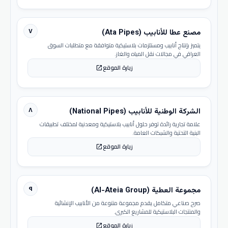
٧
مصنع عطا للأنابيب (Ata Pipes)
يتميز بإنتاج أنابيب ومستلزمات بلاستيكية متوافقة مع متطلبات السوق
العراقي في مجالات نقل المياه والغاز.
زيارة الموقع
open_in_new
٨
الشركة الوطنية للأنابيب (National Pipes)
علامة تجارية رائدة توفر حلول أنابيب بلاستيكية ومعدنية لمختلف تطبيقات
البنية التحتية والشبكات العامة.
زيارة الموقع
open_in_new
٩
مجموعة العطية (Al-Ateia Group)
صرح صناعي متكامل يقدم مجموعة متنوعة من الأنابيب الإنشائية
والمنتجات البلاستيكية للمشاريع الكبرى.
زيارة الموقع
open_in_new