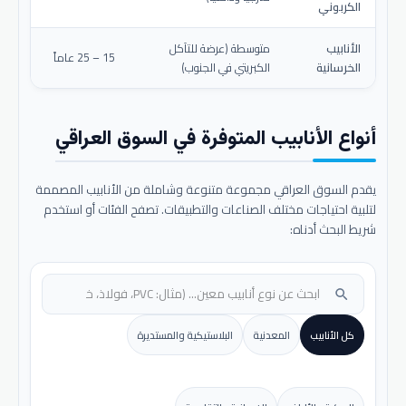
الكربوني
الأنابيب
متوسطة (عرضة للتآكل
15 – 25 عاماً
الخرسانية
الكبريتي في الجنوب)
أنواع الأنابيب المتوفرة في السوق العراقي
يقدم السوق العراقي مجموعة متنوعة وشاملة من الأنابيب المصممة
لتلبية احتياجات مختلف الصناعات والتطبيقات. تصفح الفئات أو استخدم
شريط البحث أدناه:
search
كل الأنابيب
المعدنية
البلاستيكية والمستديرة