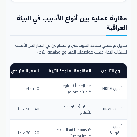
مقارنة عملية بين أنواع الأنابيب في البيئة
العراقية
جدول توضيحي يساعد المهندسين والمقاولين في اختيار الحل الأنسب
لشبكات النقل حسب مواصفات المشروع وطبيعة الأرض:
نوع الأنبوب
المقاومة لملوحة التربة
العمر الافتراضي المتو
ممتازة جداً (مقاومة
أنابيب HDPE
50+ عاماً
كيميائية كاملة)
ممتازة (مقاومة عالية
أنابيب uPVC
40 – 50 عاماً
للأملاح)
أنابيب
ضعيفة جداً (تتطلب عطلاً
الفولاذ
20 – 30 عاماً
خارجياً وداخلياً)