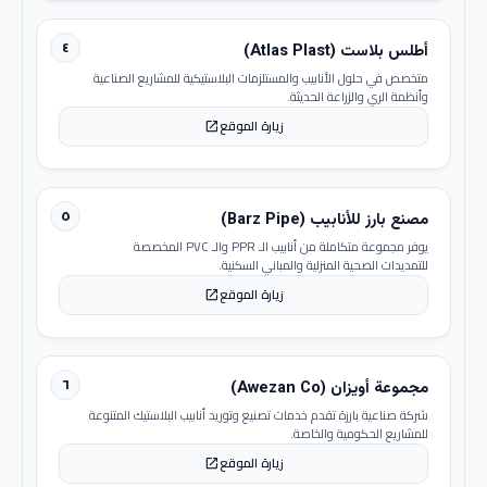
٤
أطلس بلاست (Atlas Plast)
متخصص في حلول الأنابيب والمستلزمات البلاستيكية للمشاريع الصناعية
وأنظمة الري والزراعة الحديثة.
زيارة الموقع
open_in_new
٥
مصنع بارز للأنابيب (Barz Pipe)
يوفر مجموعة متكاملة من أنابيب الـ PPR والـ PVC المخصصة
للتمديدات الصحية المنزلية والمباني السكنية.
زيارة الموقع
open_in_new
٦
مجموعة أويزان (Awezan Co)
شركة صناعية بارزة تقدم خدمات تصنيع وتوريد أنابيب البلاستيك المتنوعة
للمشاريع الحكومية والخاصة.
زيارة الموقع
open_in_new