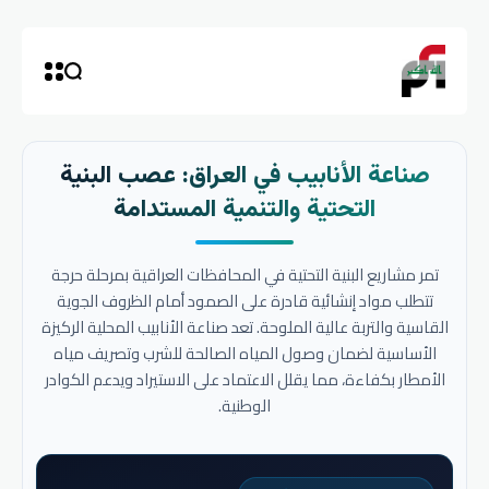
صناعة الأنابيب في العراق: عصب البنية
التحتية والتنمية المستدامة
تمر مشاريع البنية التحتية في المحافظات العراقية بمرحلة حرجة
تتطلب مواد إنشائية قادرة على الصمود أمام الظروف الجوية
القاسية والتربة عالية الملوحة. تعد صناعة الأنابيب المحلية الركيزة
الأساسية لضمان وصول المياه الصالحة للشرب وتصريف مياه
الأمطار بكفاءة، مما يقلل الاعتماد على الاستيراد ويدعم الكوادر
الوطنية.