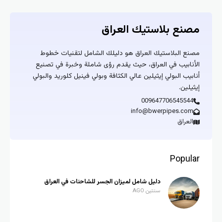
مصنع بلاستيك العراق
مصنع البلاستيك العراق هو دليلك الشامل لتقنيات خطوط
الأنابيب في العراق، حيث يقدم رؤى شاملة وخبرة في تصنيع
أنابيب البولي إيثيلين عالي الكثافة وبولي فينيل كلوريد والبولي
إيثيلين.
009647706545544
info@bwerpipes.com
العراق
Popular
دليل شامل لميزان الجسر للشاحنات في العراق
سنتين AGO