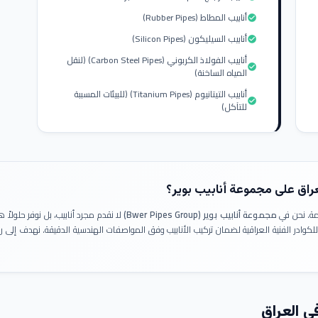
أنابيب المطاط (Rubber Pipes)
check_circle
أنابيب السيليكون (Silicon Pipes)
check_circle
أنابيب الفولاذ الكربوني (Carbon Steel Pipes) (لنقل
check_circle
المياه الساخنة)
أنابيب التيتانيوم (Titanium Pipes) (للبيئات المسببة
check_circle
للتآكل)
عراق على مجموعة أنابيب بوير؟
ومة. نحن في
مجموعة أنابيب بوير (Bwer Pipes Group)
لا نقدم مجرد أنابيب، بل نوفر حلولا
 للكوادر الفنية العراقية لضمان تركيب الأنابيب وفق المواصفات الهندسية الدقيقة. نهدف إلى