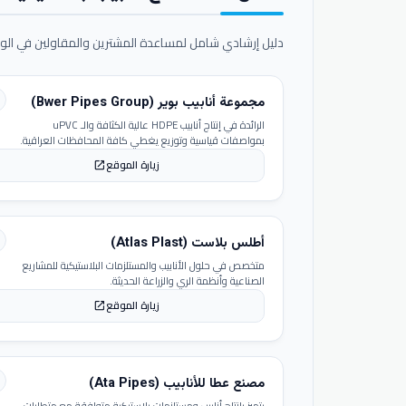
دليل إرشادي شامل لمساعدة المشترين والمقاولين في الوص
مجموعة أنابيب بوير (Bwer Pipes Group)
الرائدة في إنتاج أنابيب HDPE عالية الكثافة والـ uPVC
بمواصفات قياسية وتوزيع يغطي كافة المحافظات العراقية.
زيارة الموقع
open_in_new
أطلس بلاست (Atlas Plast)
متخصص في حلول الأنابيب والمستلزمات البلاستيكية للمشاريع
الصناعية وأنظمة الري والزراعة الحديثة.
زيارة الموقع
open_in_new
مصنع عطا للأنابيب (Ata Pipes)