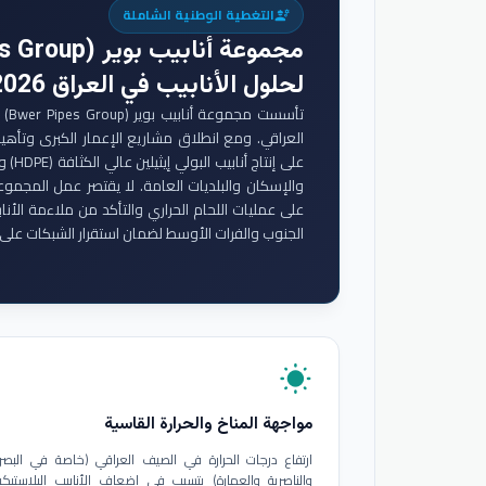
التغطية الوطنية الشاملة
engineering
مجموعة أنابيب بوير (Bwer Pipes Group)
لحلول الأنابيب في العراق 2026
تأس
والإسكان والبلديات العامة. لا يقتصر عمل المجموع
على عمليات اللحام الحراري والتأكد من ملاءمة الأنا
الجنوب والفرات الأوسط لضمان استقرار الشبكات على 
wb_sunny
مواجهة المناخ والحرارة القاسية
ارتفاع درجات الحرارة في الصيف العراقي (خاصة في البصر
والناصرية والعمارة) يتسبب في إضعاف الأنابيب البلاستيكي