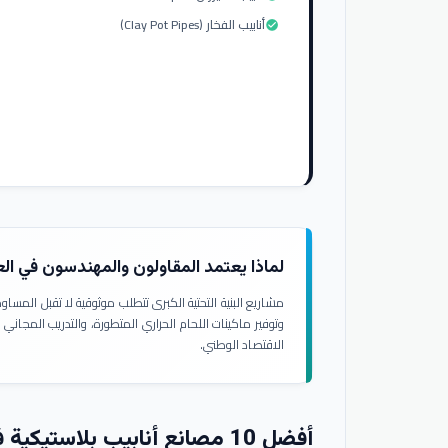
أنابيب الفخار (Clay Pot Pipes)
check_circle
لماذا يعتمد المقاولون والمهندسون في ال
مشاريع البنية التحتية الكبرى تتطلب موثوقية لا تقبل المسا
وتوفير ماكينات اللحام الحراري المتطورة، والتدريب المجاني
الاقتصاد الوطني.
أفضل 10 مصانع أنابيب بلاستيكية في العراق