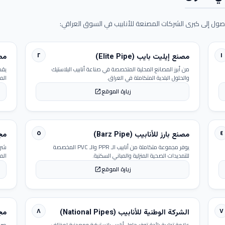
ول إلى كبرى الشركات المصنعة للأنابيب في السوق العراقي:
٢
١
مصنع إيليت بايب (Elite Pipe)
مصنع
من أبرز المصانع المحلية المتخصصة في صناعة أنابيب البلاستيك
يقد
والحلول البلدية المتكاملة في العراق.
الم
زيارة الموقع
open_in_new
٥
٤
مصنع بارز للأنابيب (Barz Pipe)
مجمو
يوفر مجموعة متكاملة من أنابيب الـ PPR والـ PVC المخصصة
شرك
للتمديدات الصحية المنزلية والمباني السكنية.
الم
زيارة الموقع
open_in_new
٨
٧
الشركة الوطنية للأنابيب (National Pipes)
مجمو