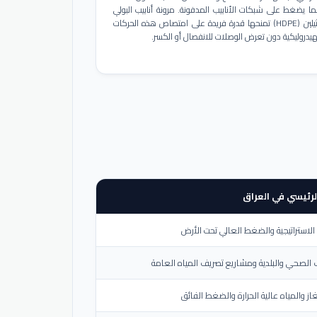
ا يضغط على شبكات الأنابيب المدفونة. مرونة أنابيب البولي
إيثيلين (HDPE) تمنحها قدرة فريدة على امتصاص هذه الحركات
هيدروليكية دون تعرض الوصلات للانفصال أو الكسر.
لرئيسي في العراق
لاستراتيجية والضغط العالي تحت الأرض
الصحي والبلدية ومشاريع تصريف المياه العامة
از والمياه عالية الحرارة والضغط الفائق