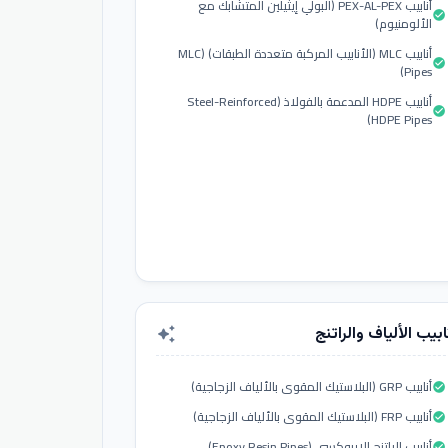
أنابيب PEX-AL-PEX (البولي إيثيلين المتشابك مع
check_circle
الألومنيوم)
أنابيب MLC (الأنابيب المركبة متعددة الطبقات) (MLC
check_circle
Pipes)
أنابيب HDPE المدعمة بالفولاذ (Steel-Reinforced
check_circle
HDPE Pipes)
ابيب الألياف والراتنج
auto_awesome
أنابيب GRP (البلاستيك المقوى بالألياف الزجاجية)
check_circle
أنابيب FRP (البلاستيك المقوى بالألياف الزجاجية)
check_circle
أنابيب الراتنج الإيبوكسي (Epoxy Resin Pipes)
check_circle