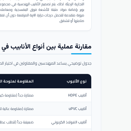
التجارية الرديئة. لذلك، يتم تصميم الأنابيب الهندسية في مجموع
بوير بإضافة مواد مثبتة للأشعة فوق البنفسجية ومعاملا
مرونة متقدمة لتتحمل درجات حرارة التربة المرتفعة دون أن تفق
صلابتها أو تتشقق.
مقارنة عملية بين أنواع الأنابيب في ال
جدول توضيحي يساعد المهندسين والمقاولين في اختيار ال
نوع الأنبوب
المقاومة لملوحة الت
أنابيب HDPE
ممتازة جداً (مقاومة كيم
أنابيب uPVC
ممتازة (مقاومة عالية لل
أنابيب الفولاذ الكربوني
ضعيفة جداً (تتطلب عطلاً خ