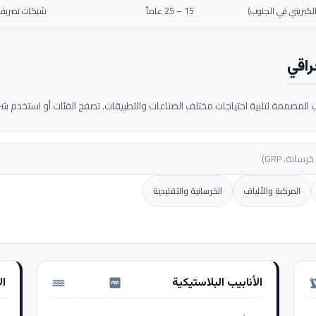
كبريتي في الجنوب)
15 – 25 عاماً
شبكات تصريف م
راقي
لمصممة لتلبية احتياجات مختلف الصناعات والتطبيقات. تصفح الفئات أو استخدم شريط
المركبة والألياف
الخرسانية والتقليدية
الأنابيب البلاستيكية
ال
water_pump
precision_ma