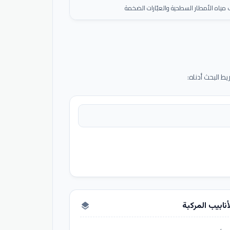
ياه الأمطار السطحية والعبّارات الضخمة
 البحث أدناه:
أنابيب المركبة
layers