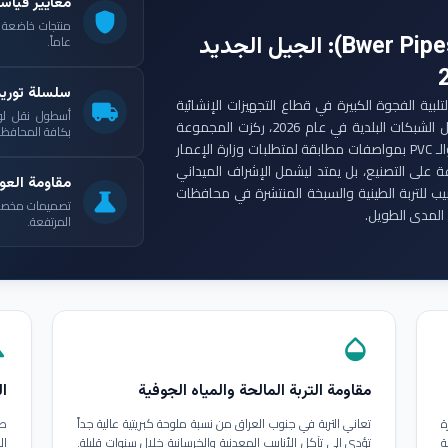
معايير قياس
shield
: الجيل الجديد
عاماً.
سلسلة توري
ست مجموعة أنابيب بوير (Bwer Pipes Group) لتلبية الفجوة الكبيرة في قطاع التجهيزات الإنشائية
local_shipping
أسطول نقل لو
العراقي. ومع انطلاق مشاريع الإعمار الكبرى وتأهيل الشبكات البلدية في عام 2026، ركزت المجموعة
بكافة المحافظات
على إنتاج أنابيب البولي إيثيلين عالي الكثافة (HDPE) والـ PVC بمواصفات مطابقة لمتطلبات وزارة الإعمار
ة على التصنيع، بل يمتد ليشمل الإشراف الميداني
مقاومة العوا
بيب للتربة الطينية والسبخة المنتشرة في محافظات
science
تصميمات مخصصة ل
المدى الطويل.
المرتفعة.
in
opacity
مقاومة التربة المالحة والمياه الجوفية
ال
ة
تعاني التربة في جنوب العراق من نسبة ملوحة كبريتية عالية جداً
طب
ة
تؤدي إلى تآكل الأنابيب المعدنية والخرسانية خلال سنوات قليلة.
ال