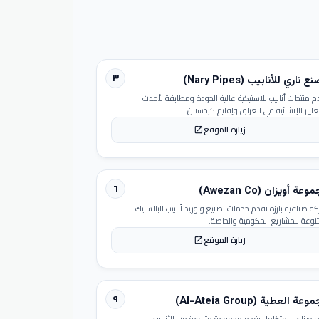
٣
 ناري للأنابيب (Nary Pipes)
م منتجات أنابيب بلاستيكية عالية الجودة ومطابقة لأحدث
عايير الإنشائية في العراق وإقليم كردستان.
زيارة الموقع
open_in_new
٦
عة أويزان (Awezan Co)
ة صناعية بارزة تقدم خدمات تصنيع وتوريد أنابيب البلاستيك
تنوعة للمشاريع الحكومية والخاصة.
زيارة الموقع
open_in_new
٩
عة العطية (Al-Ateia Group)