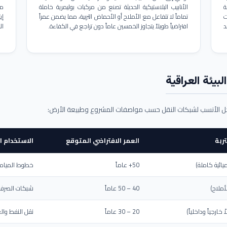
ة
الأنابيب البلاستيكية الحديثة تصنع من مركبات بوليمرية خاملة
مم
ت
تماماً لا تتفاعل مع الأملاح أو الأحماض التربية، مما يضمن عمراً
د
افتراضياً طويلاً يتجاوز الخمسين عاماً دون تراجع في الكفاءة.
ال
بيئة العراقية
حل الأنسب لشبكات النقل حسب مواصفات المشروع وطبيعة الأرض:
ربة
العمر الافتراضي المتوقع
الاستخدام ا
يائية كاملة)
50+ عاماً
خطوط المياه ا
أملاح)
40 – 50 عاماً
شبكات الصرف 
ارجياً وداخلياً)
20 – 30 عاماً
نقل النفط والغ