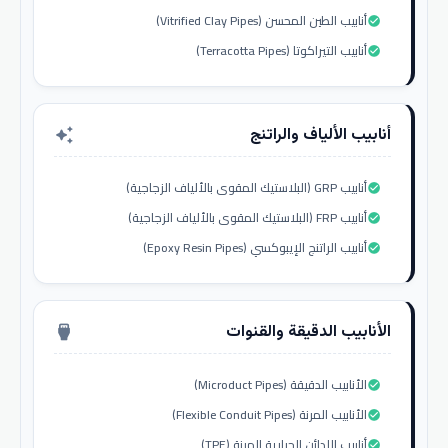
أنابيب الطين المحسن (Vitrified Clay Pipes)
check_circle
أنابيب التيراكوتا (Terracotta Pipes)
check_circle
أنابيب الألياف والراتنج
auto_awesome
أنابيب GRP (البلاستيك المقوى بالألياف الزجاجية)
check_circle
أنابيب FRP (البلاستيك المقوى بالألياف الزجاجية)
check_circle
أنابيب الراتنج الإيبوكسي (Epoxy Resin Pipes)
check_circle
الأنابيب الدقيقة والقنوات
settings_input_hdmi
الأنابيب الدقيقة (Microduct Pipes)
check_circle
الأنابيب المرنة (Flexible Conduit Pipes)
check_circle
أنابيب اللدائن الحرارية المرنة (TPE)
check_circle