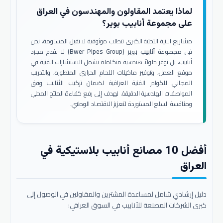
لماذا يعتمد المقاولون والمهندسون في العراق
على مجموعة أنابيب بوير؟
مشاريع البنية التحتية الكبرى تتطلب موثوقية لا تقبل المساومة. نحن
في
مجموعة أنابيب بوير (Bwer Pipes Group)
لا نقدم مجرد
أنابيب، بل نوفر حلولاً هندسية متكاملة تشمل الاستشارات الفنية في
موقع العمل، وتوفير ماكينات اللحام الحراري المتطورة، والتدريب
المجاني للكوادر الفنية العراقية لضمان تركيب الأنابيب وفق
المواصفات الهندسية الدقيقة. نهدف إلى رفع كفاءة المنتج المحلي
ومنافسة السلع المستوردة لتعزيز الاقتصاد الوطني.
أفضل 10 مصانع أنابيب بلاستيكية في
العراق
دليل إرشادي شامل لمساعدة المشترين والمقاولين في الوصول إلى
كبرى الشركات المصنعة للأنابيب في السوق العراقي: