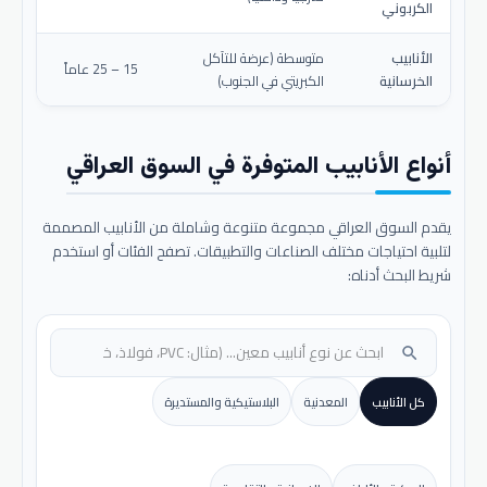
الكربوني
الأنابيب
متوسطة (عرضة للتآكل
15 – 25 عاماً
الخرسانية
الكبريتي في الجنوب)
أنواع الأنابيب المتوفرة في السوق العراقي
يقدم السوق العراقي مجموعة متنوعة وشاملة من الأنابيب المصممة
لتلبية احتياجات مختلف الصناعات والتطبيقات. تصفح الفئات أو استخدم
شريط البحث أدناه:
search
كل الأنابيب
المعدنية
البلاستيكية والمستديرة