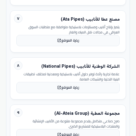
٧
مصنع عطا للأنابيب (Ata Pipes)
يتميز بإنتاج أنابيب ومستلزمات بلاستيكية متوافقة مع متطلبات السوق
العراقي في مجالات نقل المياه والغاز.
زيارة الموقع
open_in_new
٨
الشركة الوطنية للأنابيب (National Pipes)
علامة تجارية رائدة توفر حلول أنابيب بلاستيكية ومعدنية لمختلف تطبيقات
البنية التحتية والشبكات العامة.
زيارة الموقع
open_in_new
٩
مجموعة العطية (Al-Ateia Group)
صرح صناعي متكامل يقدم مجموعة متنوعة من الأنابيب الإنشائية
والمنتجات البلاستيكية للمشاريع الكبرى.
زيارة الموقع
open_in_new