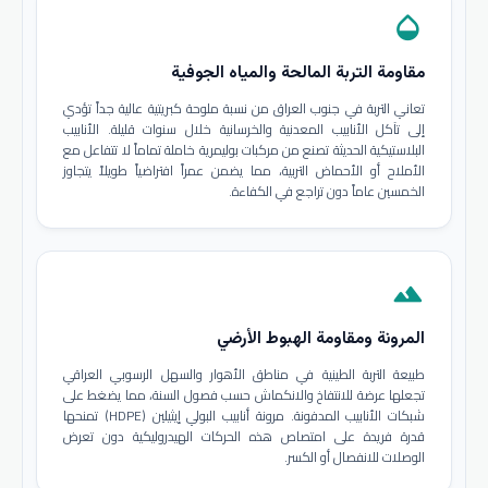
opacity
مقاومة التربة المالحة والمياه الجوفية
تعاني التربة في جنوب العراق من نسبة ملوحة كبريتية عالية جداً تؤدي
إلى تآكل الأنابيب المعدنية والخرسانية خلال سنوات قليلة. الأنابيب
البلاستيكية الحديثة تصنع من مركبات بوليمرية خاملة تماماً لا تتفاعل مع
الأملاح أو الأحماض التربية، مما يضمن عمراً افتراضياً طويلاً يتجاوز
الخمسين عاماً دون تراجع في الكفاءة.
terrain
المرونة ومقاومة الهبوط الأرضي
طبيعة التربة الطينية في مناطق الأهوار والسهل الرسوبي العراقي
تجعلها عرضة للانتفاخ والانكماش حسب فصول السنة، مما يضغط على
شبكات الأنابيب المدفونة. مرونة أنابيب البولي إيثيلين (HDPE) تمنحها
قدرة فريدة على امتصاص هذه الحركات الهيدروليكية دون تعرض
الوصلات للانفصال أو الكسر.