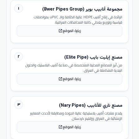
١
مجموعة أنابيب بوير (Bwer Pipes Group)
الرائدة في إنتاج أنابيب HDPE عالية الكثافة والـ uPVC بمواصفات
قياسية وتوزيع يغطي كافة المحافظات العراقية.
زيارة الموقع
open_in_new
٢
مصنع إيليت بايب (Elite Pipe)
من أبرز المصانع المحلية المتخصصة في صناعة أنابيب البلاستيك والحلول
البلدية المتكاملة في العراق.
زيارة الموقع
open_in_new
٣
مصنع ناري للأنابيب (Nary Pipes)
يقدم منتجات أنابيب بلاستيكية عالية الجودة ومطابقة لأحدث المعايير
الإنشائية في العراق وإقليم كردستان.
زيارة الموقع
open_in_new