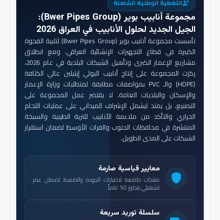
التغطية الوطنية الشاملة
engineering
مجموعة أنابيب بوير (Bwer Pipes Group)
:
الجيل الجديد لحلول الأنابيب في العراق 2026
تأسست مجموعة أنابيب بوير (Bwer Pipes Group) لتلبية الفجوة
الكبيرة في قطاع التجهيزات الإنشائية العراقي. ومع انطلاق
مشاريع الإعمار الكبرى وتأهيل الشبكات البلدية في عام 2026،
ركزت المجموعة على إنتاج أنابيب البولي إيثيلين عالي الكثافة
(HDPE) والـ PVC بمواصفات مطابقة لمتطلبات وزارة الإعمار
والإسكان والبلديات العامة. لا يقتصر عمل المجموعة على
التصنيع، بل يمتد ليشمل الإشراف الميداني على عمليات اللحام
الحراري والتأكد من ملاءمة الأنابيب للتربة الطينية والسبخة
المنتشرة في محافظات الجنوب والفرات الأوسط لضمان استقرار
الشبكات على المدى الطويل.
معايير قياسية صارمة
shield
منتجات خاضعة لاختبارات الجودة والضغط لضمان عمر
تشغيلي يتجاوز 50 عاماً.
سلسلة توريد سريعة