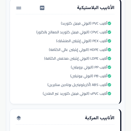
الأنابيب البلاستيكية
water_pump
أنابيب PVC (البولي فينيل كلوريد)
check_circle
أنابيب CPVC (البولي فينيل كلوريد المعالج بالكلور)
check_circle
أنابيب PEX (البولي إيثيلين المتشابك)
check_circle
أنابيب HDPE (البولي إيثيلين عالي الكثافة)
check_circle
أنابيب LDPE (البولي إيثيلين منخفض الكثافة)
check_circle
أنابيب PP (البولي بروبيلين)
check_circle
أنابيب PB (البولي بيوتيلين)
check_circle
أنابيب ABS (أكريلونيتريل بوتادين ستايرين)
check_circle
أنابيب uPVC (البولي فينيل كلوريد غير الملدن)
check_circle
الأنابيب المركبة
layers