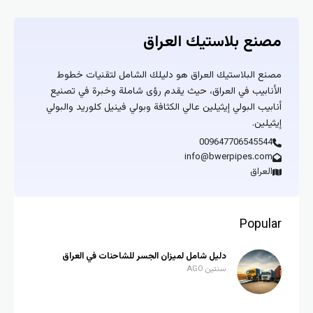
مصنع بلاستيك العراق
مصنع البلاستيك العراق هو دليلك الشامل لتقنيات خطوط
الأنابيب في العراق، حيث يقدم رؤى شاملة وخبرة في تصنيع
أنابيب البولي إيثيلين عالي الكثافة وبولي فينيل كلوريد والبولي
إيثيلين.
009647706545544
info@bwerpipes.com
العراق
Popular
دليل شامل لميزان الجسر للشاحنات في العراق
سنتين AGO