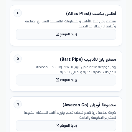
٤
أطلس بلاست (Atlas Plast)
متخصص في حلول الأنابيب والمستلزمات البلاستيكية للمشاريع الصناعية
وأنظمة الري والزراعة الحديثة.
زيارة الموقع
open_in_new
٥
مصنع بارز للأنابيب (Barz Pipe)
يوفر مجموعة متكاملة من أنابيب الـ PPR والـ PVC المخصصة
للتمديدات الصحية المنزلية والمباني السكنية.
زيارة الموقع
open_in_new
٦
مجموعة أويزان (Awezan Co)
شركة صناعية بارزة تقدم خدمات تصنيع وتوريد أنابيب البلاستيك المتنوعة
للمشاريع الحكومية والخاصة.
زيارة الموقع
open_in_new