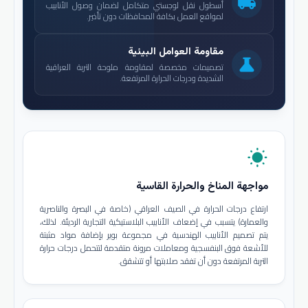
local_shipping
أسطول نقل لوجستي متكامل لضمان وصول الأنابيب
لمواقع العمل بكافة المحافظات دون تأخير.
مقاومة العوامل البيئية
science
تصميمات مخصصة لمقاومة ملوحة التربة العراقية
الشديدة ودرجات الحرارة المرتفعة.
wb_sunny
مواجهة المناخ والحرارة القاسية
ارتفاع درجات الحرارة في الصيف العراقي (خاصة في البصرة والناصرية
والعمارة) يتسبب في إضعاف الأنابيب البلاستيكية التجارية الرديئة. لذلك،
يتم تصميم الأنابيب الهندسية في مجموعة بوير بإضافة مواد مثبتة
للأشعة فوق البنفسجية ومعاملات مرونة متقدمة لتتحمل درجات حرارة
التربة المرتفعة دون أن تفقد صلابتها أو تتشقق.