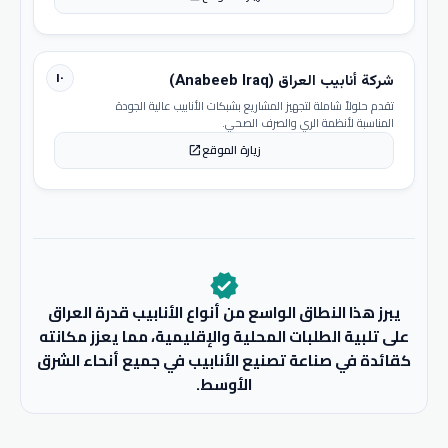
١٠
شركة أنابيب العراق (Anabeeb Iraq)
تقدم حلولاً شاملة لتجهيز المشاريع بشبكات الأنابيب عالية الجودة
المناسبة لأنظمة الري والصرف الصحي.
زيارة الموقع
open_in_new
verified
يبرز هذا النطاق الواسع من أنواع الأنابيب قدرة العراق
على تلبية الطلبات المحلية والإقليمية، مما يعزز مكانته
كقائدة في صناعة تصنيع الأنابيب في جميع أنحاء الشرق
الأوسط.