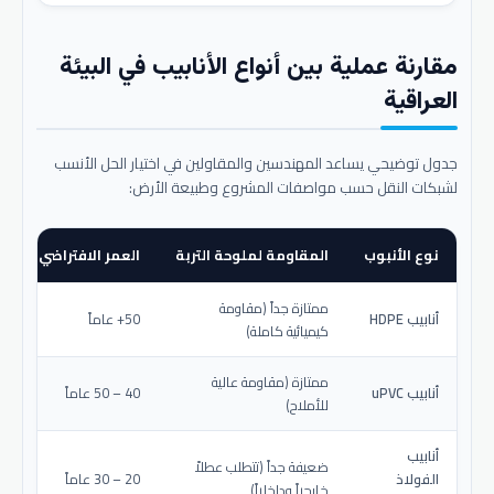
مقارنة عملية بين أنواع الأنابيب في البيئة
العراقية
جدول توضيحي يساعد المهندسين والمقاولين في اختيار الحل الأنسب
لشبكات النقل حسب مواصفات المشروع وطبيعة الأرض:
نوع الأنبوب
المقاومة لملوحة التربة
العمر الافتراضي المتو
ممتازة جداً (مقاومة
أنابيب HDPE
50+ عاماً
كيميائية كاملة)
ممتازة (مقاومة عالية
أنابيب uPVC
40 – 50 عاماً
للأملاح)
أنابيب
ضعيفة جداً (تتطلب عطلاً
الفولاذ
20 – 30 عاماً
خارجياً وداخلياً)