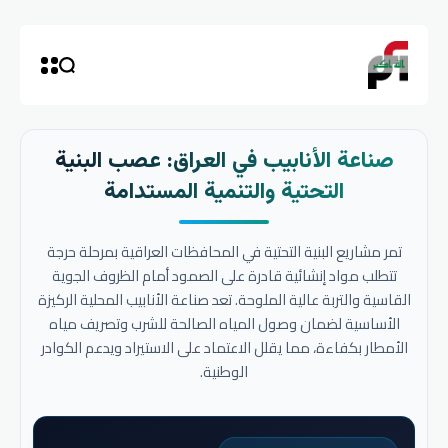
صناعة الأنابيب في العراق: عصب البنية
التحتية والتنمية المستدامة
تمر مشاريع البنية التحتية في المحافظات العراقية بمرحلة حرجة
تتطلب مواد إنشائية قادرة على الصمود أمام الظروف الجوية
القاسية والتربة عالية الملوحة. تعد صناعة الأنابيب المحلية الركيزة
الأساسية لضمان وصول المياه الصالحة للشرب وتصريف مياه
الأمطار بكفاءة، مما يقلل الاعتماد على الاستيراد ويدعم الكوادر
الوطنية.