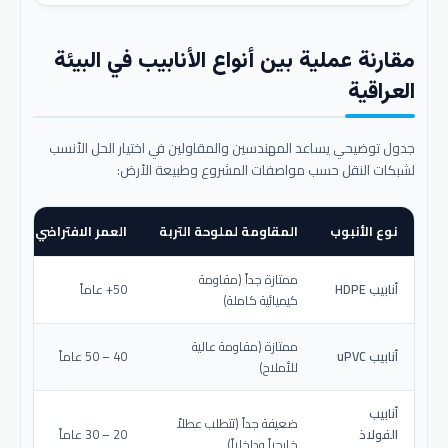
مقارنة عملية بين أنواع الأنابيب في البيئة
العراقية
جدول توضيحي يساعد المهندسين والمقاولين في اختيار الحل الأنسب
لشبكات النقل حسب مواصفات المشروع وطبيعة الأرض:
نوع الأنبوب
المقاومة لملوحة التربة
العمر الافتراضي المتو
ممتازة جداً (مقاومة
أنابيب HDPE
50+ عاماً
كيميائية كاملة)
ممتازة (مقاومة عالية
أنابيب uPVC
40 – 50 عاماً
للأملاح)
أنابيب
ضعيفة جداً (تتطلب عطلاً
الفولاذ
20 – 30 عاماً
خارجياً وداخلياً)