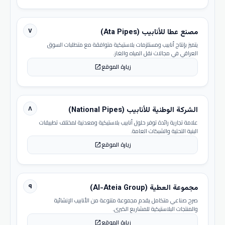
٧
مصنع عطا للأنابيب (Ata Pipes)
يتميز بإنتاج أنابيب ومستلزمات بلاستيكية متوافقة مع متطلبات السوق
العراقي في مجالات نقل المياه والغاز.
زيارة الموقع
open_in_new
٨
الشركة الوطنية للأنابيب (National Pipes)
علامة تجارية رائدة توفر حلول أنابيب بلاستيكية ومعدنية لمختلف تطبيقات
البنية التحتية والشبكات العامة.
زيارة الموقع
open_in_new
٩
مجموعة العطية (Al-Ateia Group)
صرح صناعي متكامل يقدم مجموعة متنوعة من الأنابيب الإنشائية
والمنتجات البلاستيكية للمشاريع الكبرى.
زيارة الموقع
open_in_new