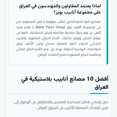
لماذا يعتمد المقاولون والمهندسون في العراق
على مجموعة أنابيب بوير؟
مشاريع البنية التحتية الكبرى تتطلب موثوقية لا تقبل المساومة. نحن
في
مجموعة أنابيب بوير (Bwer Pipes Group)
لا نقدم مجرد
أنابيب، بل نوفر حلولاً هندسية متكاملة تشمل الاستشارات الفنية في
موقع العمل، وتوفير ماكينات اللحام الحراري المتطورة، والتدريب
المجاني للكوادر الفنية العراقية لضمان تركيب الأنابيب وفق
المواصفات الهندسية الدقيقة. نهدف إلى رفع كفاءة المنتج المحلي
ومنافسة السلع المستوردة لتعزيز الاقتصاد الوطني.
أفضل 10 مصانع أنابيب بلاستيكية في
العراق
دليل إرشادي شامل لمساعدة المشترين والمقاولين في الوصول إلى
كبرى الشركات المصنعة للأنابيب في السوق العراقي: