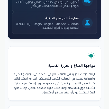
local_shipping
أسطول نقل لوجستي متكامل لضمان وصول الأنابيب
لمواقع العمل بكافة المحافظات دون تأخير.
مقاومة العوامل البيئية
science
تصميمات مخصصة لمقاومة ملوحة التربة العراقية
الشديدة ودرجات الحرارة المرتفعة.
wb_sunny
مواجهة المناخ والحرارة القاسية
ارتفاع درجات الحرارة في الصيف العراقي (خاصة في البصرة والناصرية
والعمارة) يتسبب في إضعاف الأنابيب البلاستيكية التجارية الرديئة. لذلك،
يتم تصميم الأنابيب الهندسية في مجموعة بوير بإضافة مواد مثبتة
للأشعة فوق البنفسجية ومعاملات مرونة متقدمة لتتحمل درجات حرارة
التربة المرتفعة دون أن تفقد صلابتها أو تتشقق.