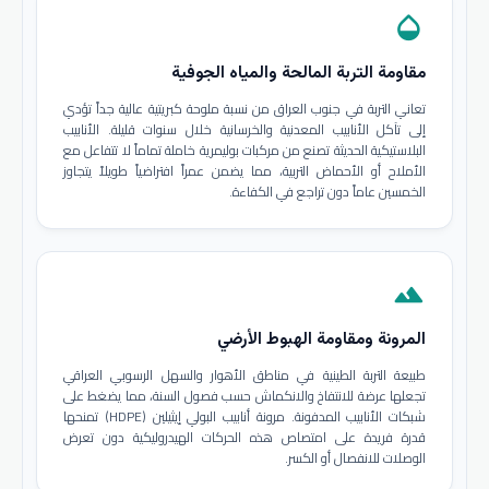
opacity
مقاومة التربة المالحة والمياه الجوفية
تعاني التربة في جنوب العراق من نسبة ملوحة كبريتية عالية جداً تؤدي
إلى تآكل الأنابيب المعدنية والخرسانية خلال سنوات قليلة. الأنابيب
البلاستيكية الحديثة تصنع من مركبات بوليمرية خاملة تماماً لا تتفاعل مع
الأملاح أو الأحماض التربية، مما يضمن عمراً افتراضياً طويلاً يتجاوز
الخمسين عاماً دون تراجع في الكفاءة.
terrain
المرونة ومقاومة الهبوط الأرضي
طبيعة التربة الطينية في مناطق الأهوار والسهل الرسوبي العراقي
تجعلها عرضة للانتفاخ والانكماش حسب فصول السنة، مما يضغط على
شبكات الأنابيب المدفونة. مرونة أنابيب البولي إيثيلين (HDPE) تمنحها
قدرة فريدة على امتصاص هذه الحركات الهيدروليكية دون تعرض
الوصلات للانفصال أو الكسر.