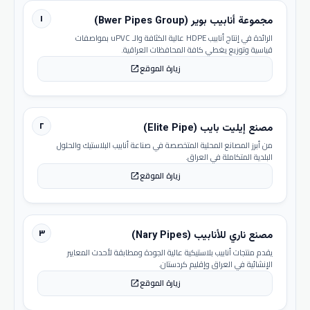
١
مجموعة أنابيب بوير (Bwer Pipes Group)
الرائدة في إنتاج أنابيب HDPE عالية الكثافة والـ uPVC بمواصفات
قياسية وتوزيع يغطي كافة المحافظات العراقية.
زيارة الموقع
open_in_new
٢
مصنع إيليت بايب (Elite Pipe)
من أبرز المصانع المحلية المتخصصة في صناعة أنابيب البلاستيك والحلول
البلدية المتكاملة في العراق.
زيارة الموقع
open_in_new
٣
مصنع ناري للأنابيب (Nary Pipes)
يقدم منتجات أنابيب بلاستيكية عالية الجودة ومطابقة لأحدث المعايير
الإنشائية في العراق وإقليم كردستان.
زيارة الموقع
open_in_new