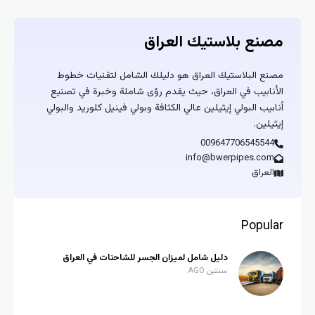
مصنع بلاستيك العراق
مصنع البلاستيك العراق هو دليلك الشامل لتقنيات خطوط
الأنابيب في العراق، حيث يقدم رؤى شاملة وخبرة في تصنيع
أنابيب البولي إيثيلين عالي الكثافة وبولي فينيل كلوريد والبولي
إيثيلين.
009647706545544
info@bwerpipes.com
العراق
Popular
دليل شامل لميزان الجسر للشاحنات في العراق
سنتين AGO