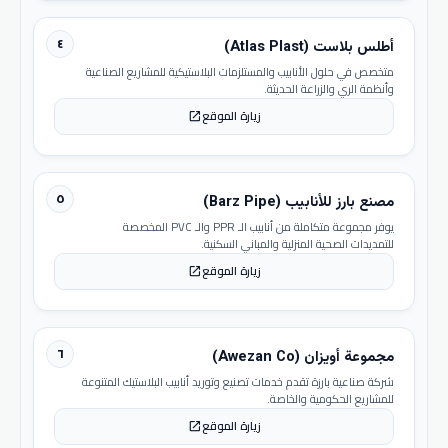
٤
أطلس بلاست (Atlas Plast)
متخصص في حلول الأنابيب والمستلزمات البلاستيكية للمشاريع الصناعية
وأنظمة الري والزراعة الحديثة.
زيارة الموقع
open_in_new
٥
مصنع بارز للأنابيب (Barz Pipe)
يوفر مجموعة متكاملة من أنابيب الـ PPR والـ PVC المخصصة
للتمديدات الصحية المنزلية والمباني السكنية.
زيارة الموقع
open_in_new
٦
مجموعة أويزان (Awezan Co)
شركة صناعية بارزة تقدم خدمات تصنيع وتوريد أنابيب البلاستيك المتنوعة
للمشاريع الحكومية والخاصة.
زيارة الموقع
open_in_new