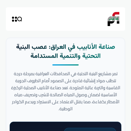
صناعة الأنابيب في العراق: عصب البنية
التحتية والتنمية المستدامة
تمر مشاريع البنية التحتية في المحافظات العراقية بمرحلة حرجة
تتطلب مواد إنشائية قادرة على الصمود أمام الظروف الجوية
القاسية والتربة عالية الملوحة. تعد صناعة الأنابيب المحلية الركيزة
الأساسية لضمان وصول المياه الصالحة للشرب وتصريف مياه
الأمطار بكفاءة، مما يقلل الاعتماد على الاستيراد ويدعم الكوادر
الوطنية.