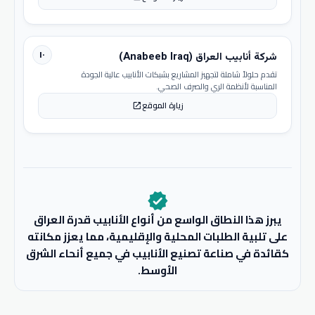
١٠
شركة أنابيب العراق (Anabeeb Iraq)
تقدم حلولاً شاملة لتجهيز المشاريع بشبكات الأنابيب عالية الجودة
المناسبة لأنظمة الري والصرف الصحي.
زيارة الموقع
open_in_new
verified
يبرز هذا النطاق الواسع من أنواع الأنابيب قدرة العراق
على تلبية الطلبات المحلية والإقليمية، مما يعزز مكانته
كقائدة في صناعة تصنيع الأنابيب في جميع أنحاء الشرق
الأوسط.