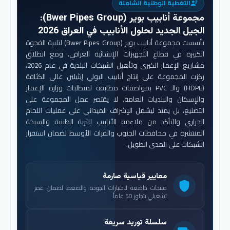
التغطية الوطنية الشاملة
engineering
مجموعة أنابيب بوير (Bwer Pipes Group)
:
الجيل الجديد لحلول الأنابيب في العراق 2026
تأسست مجموعة أنابيب بوير (Bwer Pipes Group) لتلبية الفجوة
الكبيرة في قطاع التجهيزات الإنشائية العراقي. ومع انطلاق
مشاريع الإعمار الكبرى وتأهيل الشبكات البلدية في عام 2026،
ركزت المجموعة على إنتاج أنابيب البولي إيثيلين عالي الكثافة
(HDPE) والـ PVC بمواصفات مطابقة لمتطلبات وزارة الإعمار
والإسكان والبلديات العامة. لا يقتصر عمل المجموعة على
التصنيع، بل يمتد ليشمل الإشراف الميداني على عمليات اللحام
الحراري والتأكد من ملاءمة الأنابيب للتربة الطينية والسبخة
المنتشرة في محافظات الجنوب والفرات الأوسط لضمان استقرار
الشبكات على المدى الطويل.
معايير قياسية صارمة
shield
منتجات خاضعة لاختبارات الجودة والضغط لضمان عمر
تشغيلي يتجاوز 50 عاماً.
سلسلة توريد سريعة