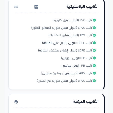
الأنابيب البلاستيكية
water_pump
أنابيب PVC (البولي فينيل كلوريد)
check_circle
أنابيب CPVC (البولي فينيل كلوريد المعالج بالكلور)
check_circle
أنابيب PEX (البولي إيثيلين المتشابك)
check_circle
أنابيب HDPE (البولي إيثيلين عالي الكثافة)
check_circle
أنابيب LDPE (البولي إيثيلين منخفض الكثافة)
check_circle
أنابيب PP (البولي بروبيلين)
check_circle
أنابيب PB (البولي بيوتيلين)
check_circle
أنابيب ABS (أكريلونيتريل بوتادين ستايرين)
check_circle
أنابيب uPVC (البولي فينيل كلوريد غير الملدن)
check_circle
الأنابيب المركبة
layers