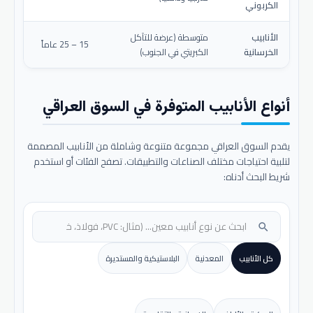
الكربوني
الأنابيب
متوسطة (عرضة للتآكل
15 – 25 عاماً
الخرسانية
الكبريتي في الجنوب)
أنواع الأنابيب المتوفرة في السوق العراقي
يقدم السوق العراقي مجموعة متنوعة وشاملة من الأنابيب المصممة
لتلبية احتياجات مختلف الصناعات والتطبيقات. تصفح الفئات أو استخدم
شريط البحث أدناه:
search
كل الأنابيب
المعدنية
البلاستيكية والمستديرة