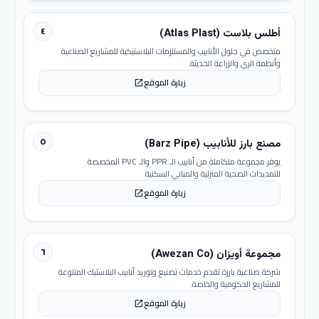
٤
أطلس بلاست (Atlas Plast)
متخصص في حلول الأنابيب والمستلزمات البلاستيكية للمشاريع الصناعية
وأنظمة الري والزراعة الحديثة.
زيارة الموقع
open_in_new
٥
مصنع بارز للأنابيب (Barz Pipe)
يوفر مجموعة متكاملة من أنابيب الـ PPR والـ PVC المخصصة
للتمديدات الصحية المنزلية والمباني السكنية.
زيارة الموقع
open_in_new
٦
مجموعة أويزان (Awezan Co)
شركة صناعية بارزة تقدم خدمات تصنيع وتوريد أنابيب البلاستيك المتنوعة
للمشاريع الحكومية والخاصة.
زيارة الموقع
open_in_new