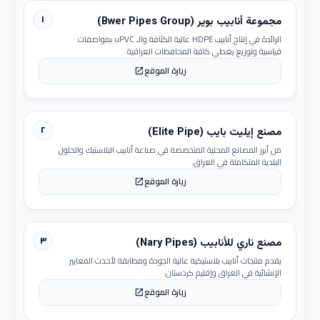
١
مجموعة أنابيب بوير (Bwer Pipes Group)
الرائدة في إنتاج أنابيب HDPE عالية الكثافة والـ uPVC بمواصفات
قياسية وتوزيع يغطي كافة المحافظات العراقية.
زيارة الموقع
open_in_new
٢
مصنع إيليت بايب (Elite Pipe)
من أبرز المصانع المحلية المتخصصة في صناعة أنابيب البلاستيك والحلول
البلدية المتكاملة في العراق.
زيارة الموقع
open_in_new
٣
مصنع ناري للأنابيب (Nary Pipes)
يقدم منتجات أنابيب بلاستيكية عالية الجودة ومطابقة لأحدث المعايير
الإنشائية في العراق وإقليم كردستان.
زيارة الموقع
open_in_new