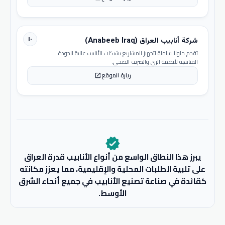
١٠
شركة أنابيب العراق (Anabeeb Iraq)
تقدم حلولاً شاملة لتجهيز المشاريع بشبكات الأنابيب عالية الجودة
المناسبة لأنظمة الري والصرف الصحي.
زيارة الموقع
open_in_new
verified
يبرز هذا النطاق الواسع من أنواع الأنابيب قدرة العراق
على تلبية الطلبات المحلية والإقليمية، مما يعزز مكانته
كقائدة في صناعة تصنيع الأنابيب في جميع أنحاء الشرق
الأوسط.