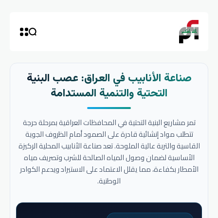
صناعة الأنابيب في العراق: عصب البنية
التحتية والتنمية المستدامة
تمر مشاريع البنية التحتية في المحافظات العراقية بمرحلة حرجة
تتطلب مواد إنشائية قادرة على الصمود أمام الظروف الجوية
القاسية والتربة عالية الملوحة. تعد صناعة الأنابيب المحلية الركيزة
الأساسية لضمان وصول المياه الصالحة للشرب وتصريف مياه
الأمطار بكفاءة، مما يقلل الاعتماد على الاستيراد ويدعم الكوادر
الوطنية.