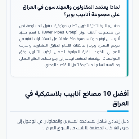
لماذا يعتمد المقاولون والمهندسون في العراق
على مجموعة أنابيب بوير؟
مشاريع البنية التحتية الكبرى تتطلب موثوقية لا تقبل المساومة. نحن
في
مجموعة أنابيب بوير (Bwer Pipes Group)
لا نقدم مجرد
أنابيب، بل نوفر حلولاً هندسية متكاملة تشمل الاستشارات الفنية في
موقع العمل، وتوفير ماكينات اللحام الحراري المتطورة، والتدريب
المجاني للكوادر الفنية العراقية لضمان تركيب الأنابيب وفق
المواصفات الهندسية الدقيقة. نهدف إلى رفع كفاءة المنتج المحلي
ومنافسة السلع المستوردة لتعزيز الاقتصاد الوطني.
أفضل 10 مصانع أنابيب بلاستيكية في
العراق
دليل إرشادي شامل لمساعدة المشترين والمقاولين في الوصول إلى
كبرى الشركات المصنعة للأنابيب في السوق العراقي: