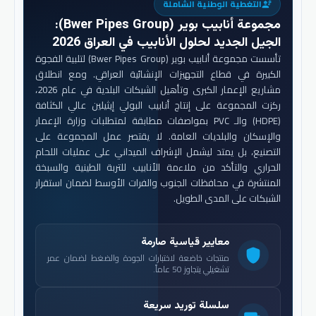
التغطية الوطنية الشاملة
engineering
مجموعة أنابيب بوير (Bwer Pipes Group)
:
الجيل الجديد لحلول الأنابيب في العراق 2026
تأسست مجموعة أنابيب بوير (Bwer Pipes Group) لتلبية الفجوة
الكبيرة في قطاع التجهيزات الإنشائية العراقي. ومع انطلاق
مشاريع الإعمار الكبرى وتأهيل الشبكات البلدية في عام 2026،
ركزت المجموعة على إنتاج أنابيب البولي إيثيلين عالي الكثافة
(HDPE) والـ PVC بمواصفات مطابقة لمتطلبات وزارة الإعمار
والإسكان والبلديات العامة. لا يقتصر عمل المجموعة على
التصنيع، بل يمتد ليشمل الإشراف الميداني على عمليات اللحام
الحراري والتأكد من ملاءمة الأنابيب للتربة الطينية والسبخة
المنتشرة في محافظات الجنوب والفرات الأوسط لضمان استقرار
الشبكات على المدى الطويل.
معايير قياسية صارمة
shield
منتجات خاضعة لاختبارات الجودة والضغط لضمان عمر
تشغيلي يتجاوز 50 عاماً.
سلسلة توريد سريعة