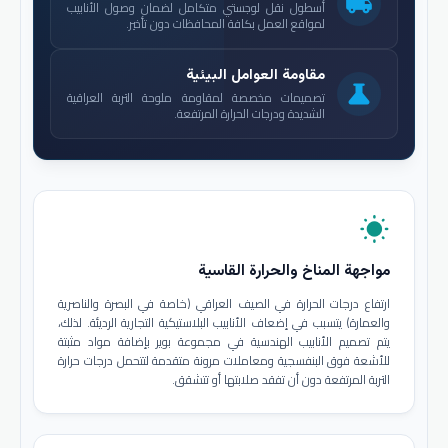
local_shipping
أسطول نقل لوجستي متكامل لضمان وصول الأنابيب
لمواقع العمل بكافة المحافظات دون تأخير.
مقاومة العوامل البيئية
science
تصميمات مخصصة لمقاومة ملوحة التربة العراقية
الشديدة ودرجات الحرارة المرتفعة.
wb_sunny
مواجهة المناخ والحرارة القاسية
ارتفاع درجات الحرارة في الصيف العراقي (خاصة في البصرة والناصرية
والعمارة) يتسبب في إضعاف الأنابيب البلاستيكية التجارية الرديئة. لذلك،
يتم تصميم الأنابيب الهندسية في مجموعة بوير بإضافة مواد مثبتة
للأشعة فوق البنفسجية ومعاملات مرونة متقدمة لتتحمل درجات حرارة
التربة المرتفعة دون أن تفقد صلابتها أو تتشقق.