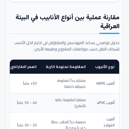
مقارنة عملية بين أنواع الأنابيب في البيئة
العراقية
جدول توضيحي يساعد المهندسين والمقاولين في اختيار الحل الأنسب
لشبكات النقل حسب مواصفات المشروع وطبيعة الأرض:
نوع الأنبوب
المقاومة لملوحة التربة
العمر الافتراضي المتو
ممتازة جداً (مقاومة
أنابيب HDPE
50+ عاماً
كيميائية كاملة)
ممتازة (مقاومة عالية
أنابيب uPVC
40 – 50 عاماً
للأملاح)
أنابيب
ضعيفة جداً (تتطلب عطلاً
الفولاذ
20 – 30 عاماً
خارجياً وداخلياً)