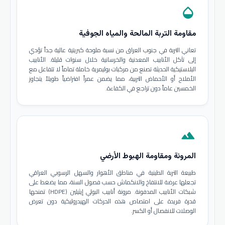
opacity
مقاومة التربة المالحة والمياه الجوفية
تعاني التربة في جنوب العراق من نسبة ملوحة كبريتية عالية جداً تؤدي
إلى تآكل الأنابيب المعدنية والخرسانية خلال سنوات قليلة. الأنابيب
البلاستيكية الحديثة تصنع من مركبات بوليمرية خاملة تماماً لا تتفاعل مع
الأملاح أو الأحماض التربية، مما يضمن عمراً افتراضياً طويلاً يتجاوز
الخمسين عاماً دون تراجع في الكفاءة.
terrain
المرونة ومقاومة الهبوط الأرضي
طبيعة التربة الطينية في مناطق الأهوار والسهل الرسوبي العراقي
تجعلها عرضة للانتفاخ والانكماش حسب فصول السنة، مما يضغط على
شبكات الأنابيب المدفونة. مرونة أنابيب البولي إيثيلين (HDPE) تمنحها
قدرة فريدة على امتصاص هذه الحركات الهيدروليكية دون تعرض
الوصلات للانفصال أو الكسر.