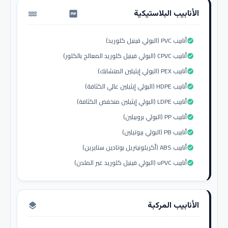
الأنابيب البلاستيكية
water_pump
أنابيب PVC (البولي فينيل كلوريد)
check_circle
أنابيب CPVC (البولي فينيل كلوريد المعالج بالكلور)
check_circle
أنابيب PEX (البولي إيثيلين المتشابك)
check_circle
أنابيب HDPE (البولي إيثيلين عالي الكثافة)
check_circle
أنابيب LDPE (البولي إيثيلين منخفض الكثافة)
check_circle
أنابيب PP (البولي بروبيلين)
check_circle
أنابيب PB (البولي بيوتيلين)
check_circle
أنابيب ABS (أكريلونيتريل بوتادين ستايرين)
check_circle
أنابيب uPVC (البولي فينيل كلوريد غير الملدن)
check_circle
الأنابيب المركبة
layers