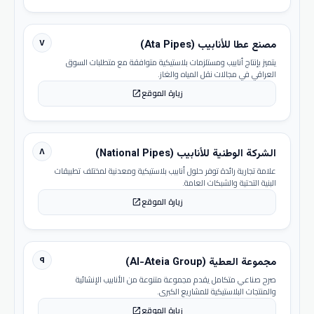
٧
مصنع عطا للأنابيب (Ata Pipes)
يتميز بإنتاج أنابيب ومستلزمات بلاستيكية متوافقة مع متطلبات السوق
العراقي في مجالات نقل المياه والغاز.
زيارة الموقع
open_in_new
٨
الشركة الوطنية للأنابيب (National Pipes)
علامة تجارية رائدة توفر حلول أنابيب بلاستيكية ومعدنية لمختلف تطبيقات
البنية التحتية والشبكات العامة.
زيارة الموقع
open_in_new
٩
مجموعة العطية (Al-Ateia Group)
صرح صناعي متكامل يقدم مجموعة متنوعة من الأنابيب الإنشائية
والمنتجات البلاستيكية للمشاريع الكبرى.
زيارة الموقع
open_in_new