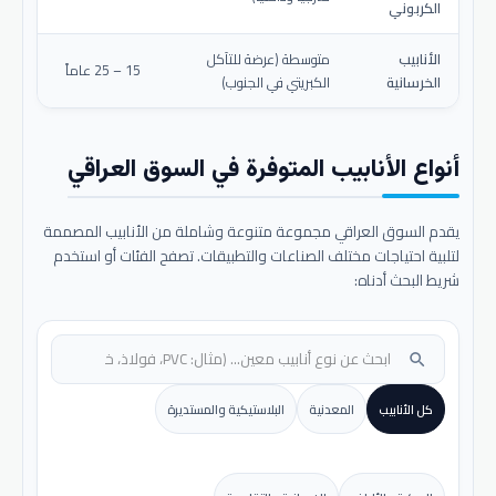
الكربوني
الأنابيب
متوسطة (عرضة للتآكل
15 – 25 عاماً
الخرسانية
الكبريتي في الجنوب)
أنواع الأنابيب المتوفرة في السوق العراقي
يقدم السوق العراقي مجموعة متنوعة وشاملة من الأنابيب المصممة
لتلبية احتياجات مختلف الصناعات والتطبيقات. تصفح الفئات أو استخدم
شريط البحث أدناه:
search
كل الأنابيب
المعدنية
البلاستيكية والمستديرة