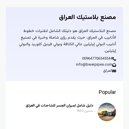
مصنع بلاستيك العراق
مصنع البلاستيك العراق هو دليلك الشامل لتقنيات خطوط
الأنابيب في العراق، حيث يقدم رؤى شاملة وخبرة في تصنيع
أنابيب البولي إيثيلين عالي الكثافة وبولي فينيل كلوريد والبولي
إيثيلين.
009647706545544
info@bwerpipes.com
العراق
Popular
دليل شامل لميزان الجسر للشاحنات في العراق
سنتين AGO