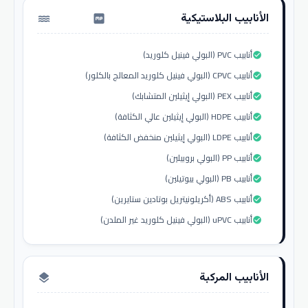
الأنابيب البلاستيكية
water_pump
أنابيب PVC (البولي فينيل كلوريد)
check_circle
أنابيب CPVC (البولي فينيل كلوريد المعالج بالكلور)
check_circle
أنابيب PEX (البولي إيثيلين المتشابك)
check_circle
أنابيب HDPE (البولي إيثيلين عالي الكثافة)
check_circle
أنابيب LDPE (البولي إيثيلين منخفض الكثافة)
check_circle
أنابيب PP (البولي بروبيلين)
check_circle
أنابيب PB (البولي بيوتيلين)
check_circle
أنابيب ABS (أكريلونيتريل بوتادين ستايرين)
check_circle
أنابيب uPVC (البولي فينيل كلوريد غير الملدن)
check_circle
الأنابيب المركبة
layers