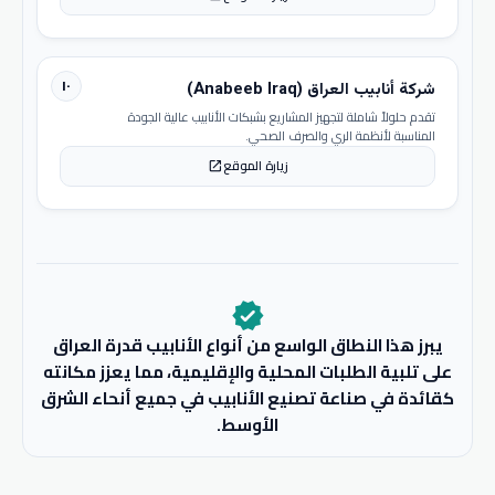
١٠
شركة أنابيب العراق (Anabeeb Iraq)
تقدم حلولاً شاملة لتجهيز المشاريع بشبكات الأنابيب عالية الجودة
المناسبة لأنظمة الري والصرف الصحي.
زيارة الموقع
open_in_new
verified
يبرز هذا النطاق الواسع من أنواع الأنابيب قدرة العراق
على تلبية الطلبات المحلية والإقليمية، مما يعزز مكانته
كقائدة في صناعة تصنيع الأنابيب في جميع أنحاء الشرق
الأوسط.