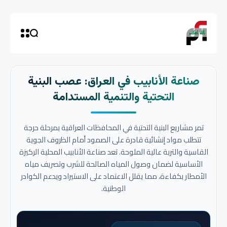
صناعة الأنابيب في العراق: عصب البنية
التحتية والتنمية المستدامة
تمر مشاريع البنية التحتية في المحافظات العراقية بمرحلة حرجة
تتطلب مواد إنشائية قادرة على الصمود أمام الظروف الجوية
القاسية والتربة عالية الملوحة. تعد صناعة الأنابيب المحلية الركيزة
الأساسية لضمان وصول المياه الصالحة للشرب وتصريف مياه
الأمطار بكفاءة، مما يقلل الاعتماد على الاستيراد ويدعم الكوادر
الوطنية.