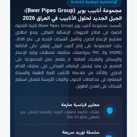
التغطية الوطنية الشاملة
engineering
مجموعة أنابيب بوير (Bwer Pipes Group)
:
الجيل الجديد لحلول الأنابيب في العراق 2026
تأسست مجموعة أنابيب بوير (Bwer Pipes Group) لتلبية الفجوة
الكبيرة في قطاع التجهيزات الإنشائية العراقي. ومع انطلاق
مشاريع الإعمار الكبرى وتأهيل الشبكات البلدية في عام 2026،
ركزت المجموعة على إنتاج أنابيب البولي إيثيلين عالي الكثافة
(HDPE) والـ PVC بمواصفات مطابقة لمتطلبات وزارة الإعمار
والإسكان والبلديات العامة. لا يقتصر عمل المجموعة على
التصنيع، بل يمتد ليشمل الإشراف الميداني على عمليات اللحام
الحراري والتأكد من ملاءمة الأنابيب للتربة الطينية والسبخة
المنتشرة في محافظات الجنوب والفرات الأوسط لضمان استقرار
الشبكات على المدى الطويل.
معايير قياسية صارمة
shield
منتجات خاضعة لاختبارات الجودة والضغط لضمان عمر
تشغيلي يتجاوز 50 عاماً.
سلسلة توريد سريعة