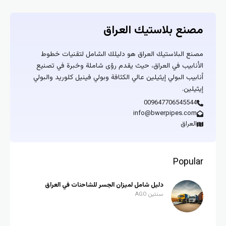
مصنع بلاستيك العراق
مصنع البلاستيك العراق هو دليلك الشامل لتقنيات خطوط
الأنابيب في العراق، حيث يقدم رؤى شاملة وخبرة في تصنيع
أنابيب البولي إيثيلين عالي الكثافة وبولي فينيل كلوريد والبولي
إيثيلين.
009647706545544
info@bwerpipes.com
العراق
Popular
دليل شامل لميزان الجسر للشاحنات في العراق
سنتين AGO