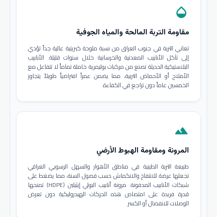
opacity
مقاومة التربة المالحة والمياه الجوفية
تعاني التربة في جنوب العراق من نسبة ملوحة كبريتية عالية جداً تؤدي
إلى تآكل الأنابيب المعدنية والخرسانية خلال سنوات قليلة. الأنابيب
البلاستيكية الحديثة تصنع من مركبات بوليمرية خاملة تماماً لا تتفاعل مع
الأملاح أو الأحماض التربية، مما يضمن عمراً افتراضياً طويلاً يتجاوز
الخمسين عاماً دون تراجع في الكفاءة.
terrain
المرونة ومقاومة الهبوط الأرضي
طبيعة التربة الطينية في مناطق الأهوار والسهل الرسوبي العراقي
تجعلها عرضة للانتفاخ والانكماش حسب فصول السنة، مما يضغط على
شبكات الأنابيب المدفونة. مرونة أنابيب البولي إيثيلين (HDPE) تمنحها
قدرة فريدة على امتصاص هذه الحركات الهيدروليكية دون تعرض
الوصلات للانفصال أو الكسر.