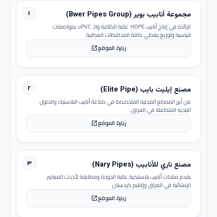
١
مجموعة أنابيب بوير (Bwer Pipes Group)
الرائدة في إنتاج أنابيب HDPE عالية الكثافة والـ uPVC بمواصفات
قياسية وتوزيع يغطي كافة المحافظات العراقية.
زيارة الموقع
open_in_new
٢
مصنع إيليت بايب (Elite Pipe)
من أبرز المصانع المحلية المتخصصة في صناعة أنابيب البلاستيك والحلول
البلدية المتكاملة في العراق.
زيارة الموقع
open_in_new
٣
مصنع ناري للأنابيب (Nary Pipes)
يقدم منتجات أنابيب بلاستيكية عالية الجودة ومطابقة لأحدث المعايير
الإنشائية في العراق وإقليم كردستان.
زيارة الموقع
open_in_new