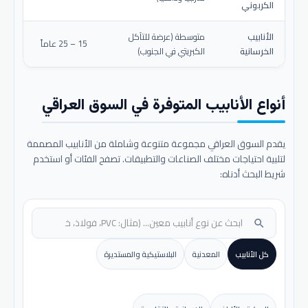
الكربوني
الأنابيب
متوسطة (عرضة للتآكل
15 – 25 عاماً
الخرسانية
الكبريتي في الجنوب)
أنواع الأنابيب المتوفرة في السوق العراقي
يقدم السوق العراقي مجموعة متنوعة وشاملة من الأنابيب المصممة
لتلبية احتياجات مختلف الصناعات والتطبيقات. تصفح الفئات أو استخدم
شريط البحث أدناه:
search
كل الأنابيب
المعدنية
البلاستيكية والمستديرة