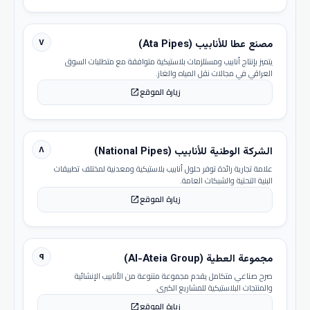
٧
مصنع عطا للأنابيب (Ata Pipes)
يتميز بإنتاج أنابيب ومستلزمات بلاستيكية متوافقة مع متطلبات السوق
العراقي في مجالات نقل المياه والغاز.
زيارة الموقع
open_in_new
٨
الشركة الوطنية للأنابيب (National Pipes)
علامة تجارية رائدة توفر حلول أنابيب بلاستيكية ومعدنية لمختلف تطبيقات
البنية التحتية والشبكات العامة.
زيارة الموقع
open_in_new
٩
مجموعة العطية (Al-Ateia Group)
صرح صناعي متكامل يقدم مجموعة متنوعة من الأنابيب الإنشائية
والمنتجات البلاستيكية للمشاريع الكبرى.
زيارة الموقع
open_in_new