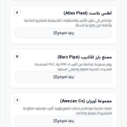
٤
أطلس بلاست (Atlas Plast)
متخصص في حلول الأنابيب والمستلزمات البلاستيكية للمشاريع الصناعية
وأنظمة الري والزراعة الحديثة.
زيارة الموقع
open_in_new
٥
مصنع بارز للأنابيب (Barz Pipe)
يوفر مجموعة متكاملة من أنابيب الـ PPR والـ PVC المخصصة
للتمديدات الصحية المنزلية والمباني السكنية.
زيارة الموقع
open_in_new
٦
مجموعة أويزان (Awezan Co)
شركة صناعية بارزة تقدم خدمات تصنيع وتوريد أنابيب البلاستيك المتنوعة
للمشاريع الحكومية والخاصة.
زيارة الموقع
open_in_new