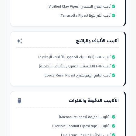
أنابيب الطين المحسن (Vitrified Clay Pipes)
check_circle
أنابيب التيراكوتا (Terracotta Pipes)
check_circle
أنابيب الألياف والراتنج
auto_awesome
أنابيب GRP (البلاستيك المقوى بالألياف الزجاجية)
check_circle
أنابيب FRP (البلاستيك المقوى بالألياف الزجاجية)
check_circle
أنابيب الراتنج الإيبوكسي (Epoxy Resin Pipes)
check_circle
الأنابيب الدقيقة والقنوات
settings_input_hdmi
الأنابيب الدقيقة (Microduct Pipes)
check_circle
الأنابيب المرنة (Flexible Conduit Pipes)
check_circle
أنابيب اللدائن الحرارية المرنة (TPE)
check_circle