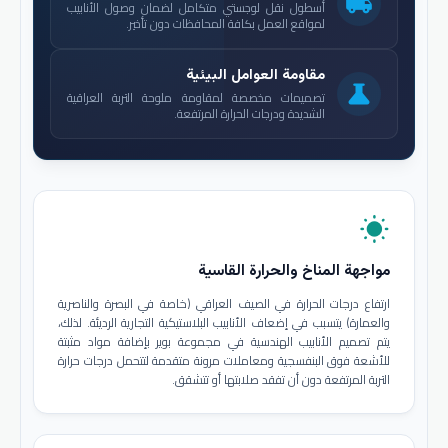
local_shipping
أسطول نقل لوجستي متكامل لضمان وصول الأنابيب
لمواقع العمل بكافة المحافظات دون تأخير.
مقاومة العوامل البيئية
science
تصميمات مخصصة لمقاومة ملوحة التربة العراقية
الشديدة ودرجات الحرارة المرتفعة.
wb_sunny
مواجهة المناخ والحرارة القاسية
ارتفاع درجات الحرارة في الصيف العراقي (خاصة في البصرة والناصرية
والعمارة) يتسبب في إضعاف الأنابيب البلاستيكية التجارية الرديئة. لذلك،
يتم تصميم الأنابيب الهندسية في مجموعة بوير بإضافة مواد مثبتة
للأشعة فوق البنفسجية ومعاملات مرونة متقدمة لتتحمل درجات حرارة
التربة المرتفعة دون أن تفقد صلابتها أو تتشقق.