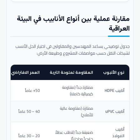
مقارنة عملية بين أنواع الأنابيب في البيئة
العراقية
جدول توضيحي يساعد المهندسين والمقاولين في اختيار الحل الأنسب
لشبكات النقل حسب مواصفات المشروع وطبيعة الأرض:
نوع الأنبوب
المقاومة لملوحة التربة
العمر الافتراضي المتو
ممتازة جداً (مقاومة
أنابيب HDPE
50+ عاماً
كيميائية كاملة)
ممتازة (مقاومة عالية
أنابيب uPVC
40 – 50 عاماً
للأملاح)
أنابيب
ضعيفة جداً (تتطلب عطلاً
الفولاذ
20 – 30 عاماً
خارجياً وداخلياً)