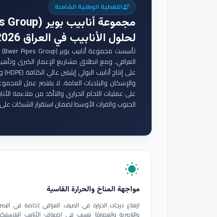
التغطية الوطنية الشاملة
engineering
مجموعة أنابيب بوير (Bwer Pipes Group)
لحلول الأنابيب في العراق 2026
تأس
والإسكان والبلديات العامة. لا يقتصر عمل المجموع
على عمليات اللحام الحراري والتأكد من ملاءمة الأنا
الجنوب والفرات الأوسط لضمان استقرار الشبكات على 
wb_sunny
مواجهة المناخ والحرارة القاسية
ارتفاع درجات الحرارة في الصيف العراقي (خاصة في البصر
والناصرية والعمارة) يتسبب في إضعاف الأنابيب البلاستيكي