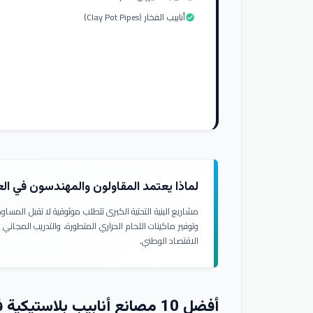
أنابيب الفخار (Clay Pot Pipes)
check_circle
لماذا يعتمد المقاولون والمهندسون في ال
مشاريع البنية التحتية الكبرى تتطلب موثوقية لا تقبل المسا
وتوفير ماكينات اللحام الحراري المتطورة، والتدريب المجاني
الاقتصاد الوطني.
أفضل 10 مصانع أنابيب بلاستيكية في العراق