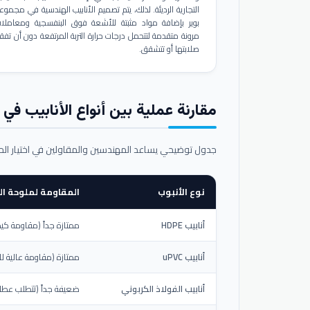
التجارية الرديئة. لذلك، يتم تصميم الأنابيب الهندسية في مجموع
بوير بإضافة مواد مثبتة للأشعة فوق البنفسجية ومعاملا
مرونة متقدمة لتتحمل درجات حرارة التربة المرتفعة دون أن تفق
صلابتها أو تتشقق.
مقارنة عملية بين أنواع الأنابيب في ال
جدول توضيحي يساعد المهندسين والمقاولين في اختيار ال
نوع الأنبوب
المقاومة لملوحة الت
أنابيب HDPE
ممتازة جداً (مقاومة كيم
أنابيب uPVC
ممتازة (مقاومة عالية لل
أنابيب الفولاذ الكربوني
ضعيفة جداً (تتطلب عطلاً خ