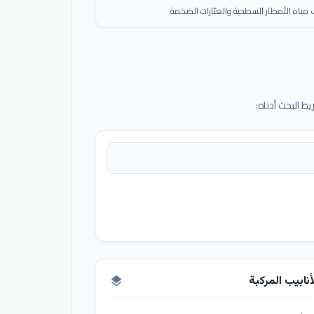
ياه الأمطار السطحية والعبّارات الضخمة
 البحث أدناه:
أنابيب المركبة
layers