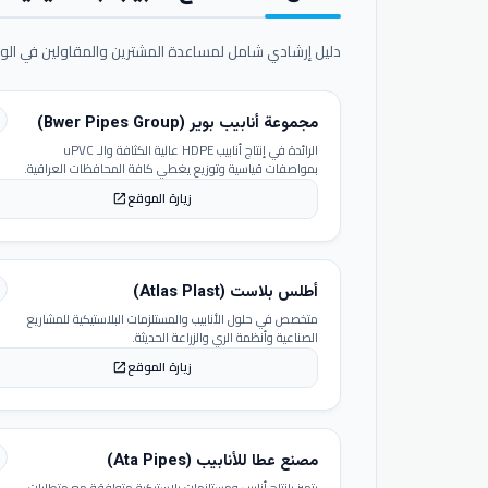
دليل إرشادي شامل لمساعدة المشترين والمقاولين في الوص
مجموعة أنابيب بوير (Bwer Pipes Group)
الرائدة في إنتاج أنابيب HDPE عالية الكثافة والـ uPVC
بمواصفات قياسية وتوزيع يغطي كافة المحافظات العراقية.
زيارة الموقع
open_in_new
أطلس بلاست (Atlas Plast)
متخصص في حلول الأنابيب والمستلزمات البلاستيكية للمشاريع
الصناعية وأنظمة الري والزراعة الحديثة.
زيارة الموقع
open_in_new
مصنع عطا للأنابيب (Ata Pipes)