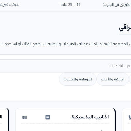
كبريتي في الجنوب)
15 – 25 عاماً
شبكات تصريف م
راقي
لمصممة لتلبية احتياجات مختلف الصناعات والتطبيقات. تصفح الفئات أو استخدم شريط
المركبة والألياف
الخرسانية والتقليدية
الأنابيب البلاستيكية
ال
water_pump
precision_ma