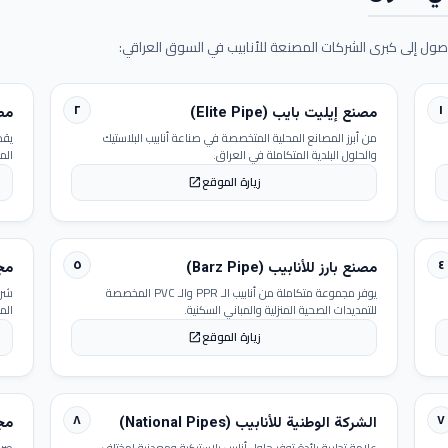
ول إلى كبرى الشركات المصنعة للأنابيب في السوق العراقي:
٢
١
مصنع إيليت بايب (Elite Pipe)
مصنع
من أبرز المصانع المحلية المتخصصة في صناعة أنابيب البلاستيك
يقد
والحلول البلدية المتكاملة في العراق.
الم
زيارة الموقع
open_in_new
٥
٤
مصنع بارز للأنابيب (Barz Pipe)
مجمو
يوفر مجموعة متكاملة من أنابيب الـ PPR والـ PVC المخصصة
شرك
للتمديدات الصحية المنزلية والمباني السكنية.
الم
زيارة الموقع
open_in_new
٨
٧
الشركة الوطنية للأنابيب (National Pipes)
مجمو