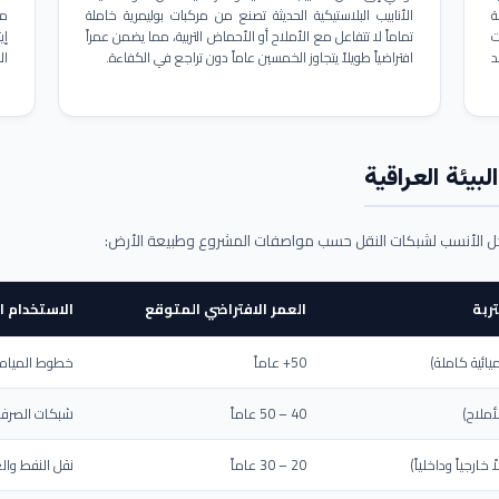
ة
الأنابيب البلاستيكية الحديثة تصنع من مركبات بوليمرية خاملة
مم
ت
تماماً لا تتفاعل مع الأملاح أو الأحماض التربية، مما يضمن عمراً
د
افتراضياً طويلاً يتجاوز الخمسين عاماً دون تراجع في الكفاءة.
ال
بيئة العراقية
حل الأنسب لشبكات النقل حسب مواصفات المشروع وطبيعة الأرض:
ربة
العمر الافتراضي المتوقع
الاستخدام ا
يائية كاملة)
50+ عاماً
خطوط المياه ا
أملاح)
40 – 50 عاماً
شبكات الصرف 
ارجياً وداخلياً)
20 – 30 عاماً
نقل النفط والغ