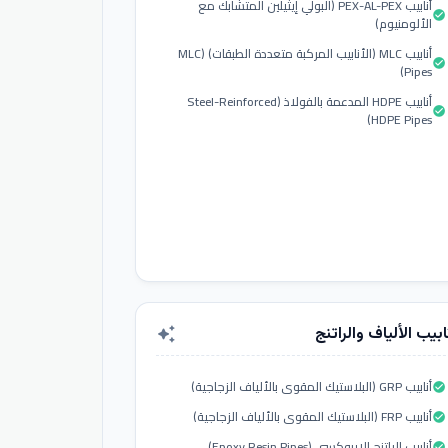
أنابيب PEX-AL-PEX (البولي إيثيلين المتشابك مع
check_circle
الألومنيوم)
أنابيب MLC (الأنابيب المركبة متعددة الطبقات) (MLC
check_circle
Pipes)
أنابيب HDPE المدعمة بالفولاذ (Steel-Reinforced
check_circle
HDPE Pipes)
ابيب الألياف والراتنج
auto_awesome
أنابيب GRP (البلاستيك المقوى بالألياف الزجاجية)
check_circle
أنابيب FRP (البلاستيك المقوى بالألياف الزجاجية)
check_circle
أنابيب الراتنج الإيبوكسي (Epoxy Resin Pipes)
check_circle