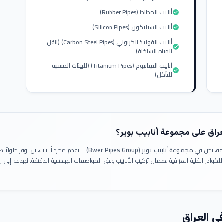
أنابيب المطاط (Rubber Pipes)
check_circle
أنابيب السيليكون (Silicon Pipes)
check_circle
أنابيب الفولاذ الكربوني (Carbon Steel Pipes) (لنقل
check_circle
المياه الساخنة)
أنابيب التيتانيوم (Titanium Pipes) (للبيئات المسببة
check_circle
للتآكل)
عراق على مجموعة أنابيب بوير؟
ومة. نحن في
مجموعة أنابيب بوير (Bwer Pipes Group)
لا نقدم مجرد أنابيب، بل نوفر حلولا
 للكوادر الفنية العراقية لضمان تركيب الأنابيب وفق المواصفات الهندسية الدقيقة. نهدف إلى