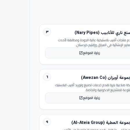
٣
 ناري للأنابيب (Nary Pipes)
م منتجات أنابيب بلاستيكية عالية الجودة ومطابقة لأحدث
عايير الإنشائية في العراق وإقليم كردستان.
زيارة الموقع
open_in_new
٦
عة أويزان (Awezan Co)
ة صناعية بارزة تقدم خدمات تصنيع وتوريد أنابيب البلاستيك
تنوعة للمشاريع الحكومية والخاصة.
زيارة الموقع
open_in_new
٩
عة العطية (Al-Ateia Group)