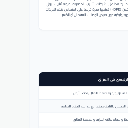
ا يضغط على شبكات الأنابيب المدفونة. مرونة أنابيب البولي
إيثيلين (HDPE) تمنحها قدرة فريدة على امتصاص هذه الحركات
هيدروليكية دون تعرض الوصلات للانفصال أو الكسر.
لرئيسي في العراق
لاستراتيجية والضغط العالي تحت الأرض
الصحي والبلدية ومشاريع تصريف المياه العامة
از والمياه عالية الحرارة والضغط الفائق