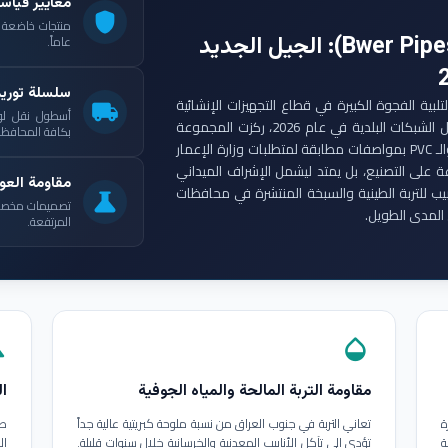
معايير قياس
shield
: الجيل الجديد
عاماً.
سلسلة توري
ست مجموعة أنابيب بوير (Bwer Pipes Group) لتلبية الفجوة الكبيرة في قطاع التجهيزات الإنشائية
local_shipping
أسطول نقل لو
العراقي. ومع انطلاق مشاريع الإعمار الكبرى وتأهيل الشبكات البلدية في عام 2026، ركزت المجموعة
بكافة المحافظات
على إنتاج أنابيب البولي إيثيلين عالي الكثافة (HDPE) والـ PVC بمواصفات مطابقة لمتطلبات وزارة الإعمار
ة على التصنيع، بل يمتد ليشمل الإشراف الميداني
مقاومة العوا
بيب للتربة الطينية والسبخة المنتشرة في محافظات
science
تصميمات مخصصة ل
المدى الطويل.
المرتفعة.
in
opacity
مقاومة التربة المالحة والمياه الجوفية
ال
ة
تعاني التربة في جنوب العراق من نسبة ملوحة كبريتية عالية جداً
طب
ة
تؤدي إلى تآكل الأنابيب المعدنية والخرسانية خلال سنوات قليلة.
ال