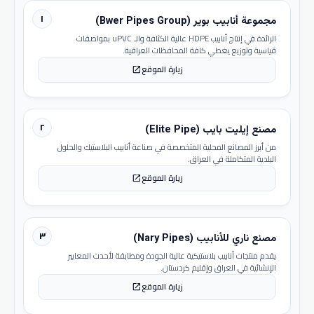
١
مجموعة أنابيب بوير (Bwer Pipes Group)
الرائدة في إنتاج أنابيب HDPE عالية الكثافة والـ uPVC بمواصفات
قياسية وتوزيع يغطي كافة المحافظات العراقية.
زيارة الموقع
open_in_new
٢
مصنع إيليت بايب (Elite Pipe)
من أبرز المصانع المحلية المتخصصة في صناعة أنابيب البلاستيك والحلول
البلدية المتكاملة في العراق.
زيارة الموقع
open_in_new
٣
مصنع ناري للأنابيب (Nary Pipes)
يقدم منتجات أنابيب بلاستيكية عالية الجودة ومطابقة لأحدث المعايير
الإنشائية في العراق وإقليم كردستان.
زيارة الموقع
open_in_new