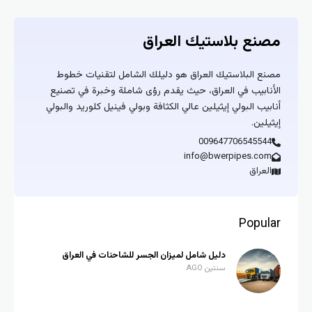
مصنع بلاستيك العراق
مصنع البلاستيك العراق هو دليلك الشامل لتقنيات خطوط
الأنابيب في العراق، حيث يقدم رؤى شاملة وخبرة في تصنيع
أنابيب البولي إيثيلين عالي الكثافة وبولي فينيل كلوريد والبولي
إيثيلين.
009647706545544
info@bwerpipes.com
العراق
Popular
دليل شامل لميزان الجسر للشاحنات في العراق
سنتين AGO