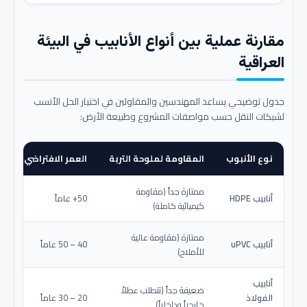
مقارنة عملية بين أنواع الأنابيب في البيئة
العراقية
جدول توضيحي يساعد المهندسين والمقاولين في اختيار الحل الأنسب
لشبكات النقل حسب مواصفات المشروع وطبيعة الأرض:
نوع الأنبوب
المقاومة لملوحة التربة
العمر الافتراضي المتو
ممتازة جداً (مقاومة
أنابيب HDPE
50+ عاماً
كيميائية كاملة)
ممتازة (مقاومة عالية
أنابيب uPVC
40 – 50 عاماً
للأملاح)
أنابيب
ضعيفة جداً (تتطلب عطلاً
الفولاذ
20 – 30 عاماً
خارجياً وداخلياً)