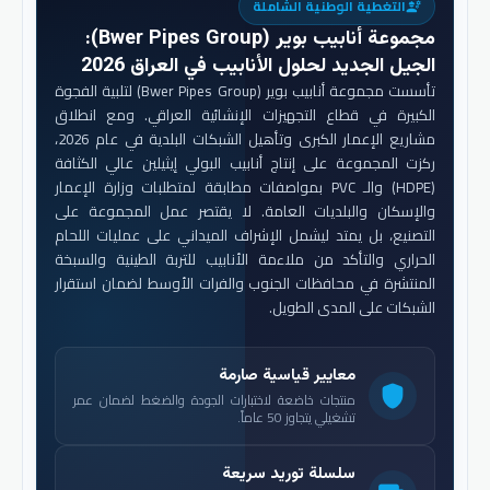
التغطية الوطنية الشاملة
engineering
مجموعة أنابيب بوير (Bwer Pipes Group)
:
الجيل الجديد لحلول الأنابيب في العراق 2026
تأسست مجموعة أنابيب بوير (Bwer Pipes Group) لتلبية الفجوة
الكبيرة في قطاع التجهيزات الإنشائية العراقي. ومع انطلاق
مشاريع الإعمار الكبرى وتأهيل الشبكات البلدية في عام 2026،
ركزت المجموعة على إنتاج أنابيب البولي إيثيلين عالي الكثافة
(HDPE) والـ PVC بمواصفات مطابقة لمتطلبات وزارة الإعمار
والإسكان والبلديات العامة. لا يقتصر عمل المجموعة على
التصنيع، بل يمتد ليشمل الإشراف الميداني على عمليات اللحام
الحراري والتأكد من ملاءمة الأنابيب للتربة الطينية والسبخة
المنتشرة في محافظات الجنوب والفرات الأوسط لضمان استقرار
الشبكات على المدى الطويل.
معايير قياسية صارمة
shield
منتجات خاضعة لاختبارات الجودة والضغط لضمان عمر
تشغيلي يتجاوز 50 عاماً.
سلسلة توريد سريعة