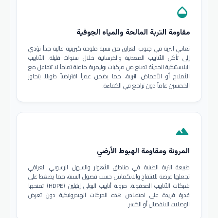
opacity
مقاومة التربة المالحة والمياه الجوفية
تعاني التربة في جنوب العراق من نسبة ملوحة كبريتية عالية جداً تؤدي
إلى تآكل الأنابيب المعدنية والخرسانية خلال سنوات قليلة. الأنابيب
البلاستيكية الحديثة تصنع من مركبات بوليمرية خاملة تماماً لا تتفاعل مع
الأملاح أو الأحماض التربية، مما يضمن عمراً افتراضياً طويلاً يتجاوز
الخمسين عاماً دون تراجع في الكفاءة.
terrain
المرونة ومقاومة الهبوط الأرضي
طبيعة التربة الطينية في مناطق الأهوار والسهل الرسوبي العراقي
تجعلها عرضة للانتفاخ والانكماش حسب فصول السنة، مما يضغط على
شبكات الأنابيب المدفونة. مرونة أنابيب البولي إيثيلين (HDPE) تمنحها
قدرة فريدة على امتصاص هذه الحركات الهيدروليكية دون تعرض
الوصلات للانفصال أو الكسر.