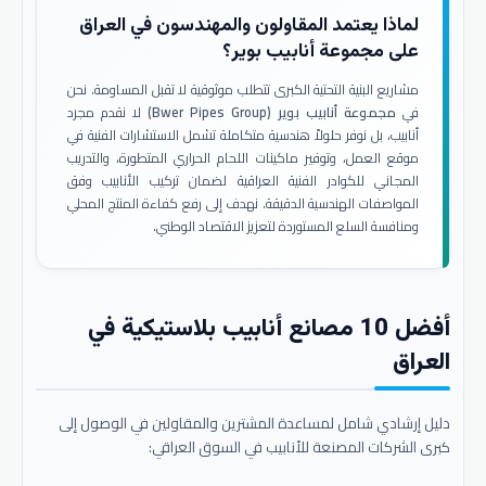
لماذا يعتمد المقاولون والمهندسون في العراق
على مجموعة أنابيب بوير؟
مشاريع البنية التحتية الكبرى تتطلب موثوقية لا تقبل المساومة. نحن
في
مجموعة أنابيب بوير (Bwer Pipes Group)
لا نقدم مجرد
أنابيب، بل نوفر حلولاً هندسية متكاملة تشمل الاستشارات الفنية في
موقع العمل، وتوفير ماكينات اللحام الحراري المتطورة، والتدريب
المجاني للكوادر الفنية العراقية لضمان تركيب الأنابيب وفق
المواصفات الهندسية الدقيقة. نهدف إلى رفع كفاءة المنتج المحلي
ومنافسة السلع المستوردة لتعزيز الاقتصاد الوطني.
أفضل 10 مصانع أنابيب بلاستيكية في
العراق
دليل إرشادي شامل لمساعدة المشترين والمقاولين في الوصول إلى
كبرى الشركات المصنعة للأنابيب في السوق العراقي: