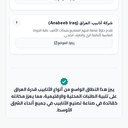
١٠
شركة أنابيب العراق (Anabeeb Iraq)
تقدم حلولاً شاملة لتجهيز المشاريع بشبكات الأنابيب عالية الجودة
المناسبة لأنظمة الري والصرف الصحي.
زيارة الموقع
open_in_new
verified
يبرز هذا النطاق الواسع من أنواع الأنابيب قدرة العراق
على تلبية الطلبات المحلية والإقليمية، مما يعزز مكانته
كقائدة في صناعة تصنيع الأنابيب في جميع أنحاء الشرق
الأوسط.