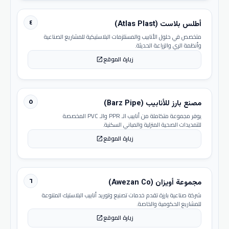
٤
أطلس بلاست (Atlas Plast)
متخصص في حلول الأنابيب والمستلزمات البلاستيكية للمشاريع الصناعية
وأنظمة الري والزراعة الحديثة.
زيارة الموقع
open_in_new
٥
مصنع بارز للأنابيب (Barz Pipe)
يوفر مجموعة متكاملة من أنابيب الـ PPR والـ PVC المخصصة
للتمديدات الصحية المنزلية والمباني السكنية.
زيارة الموقع
open_in_new
٦
مجموعة أويزان (Awezan Co)
شركة صناعية بارزة تقدم خدمات تصنيع وتوريد أنابيب البلاستيك المتنوعة
للمشاريع الحكومية والخاصة.
زيارة الموقع
open_in_new