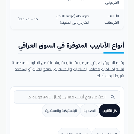
الكربوني
الأنابيب
متوسطة (عرضة للتآكل
15 – 25 عاماً
الخرسانية
الكبريتي في الجنوب)
أنواع الأنابيب المتوفرة في السوق العراقي
يقدم السوق العراقي مجموعة متنوعة وشاملة من الأنابيب المصممة
لتلبية احتياجات مختلف الصناعات والتطبيقات. تصفح الفئات أو استخدم
شريط البحث أدناه:
search
كل الأنابيب
المعدنية
البلاستيكية والمستديرة