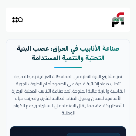
صناعة الأنابيب في العراق: عصب البنية
التحتية والتنمية المستدامة
تمر مشاريع البنية التحتية في المحافظات العراقية بمرحلة حرجة
تتطلب مواد إنشائية قادرة على الصمود أمام الظروف الجوية
القاسية والتربة عالية الملوحة. تعد صناعة الأنابيب المحلية الركيزة
الأساسية لضمان وصول المياه الصالحة للشرب وتصريف مياه
الأمطار بكفاءة، مما يقلل الاعتماد على الاستيراد ويدعم الكوادر
الوطنية.