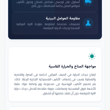
local_shipping
أسطول نقل لوجستي متكامل لضمان وصول الأنابيب
لمواقع العمل بكافة المحافظات دون تأخير.
مقاومة العوامل البيئية
science
تصميمات مخصصة لمقاومة ملوحة التربة العراقية
الشديدة ودرجات الحرارة المرتفعة.
wb_sunny
مواجهة المناخ والحرارة القاسية
ارتفاع درجات الحرارة في الصيف العراقي (خاصة في البصرة والناصرية
والعمارة) يتسبب في إضعاف الأنابيب البلاستيكية التجارية الرديئة. لذلك،
يتم تصميم الأنابيب الهندسية في مجموعة بوير بإضافة مواد مثبتة
للأشعة فوق البنفسجية ومعاملات مرونة متقدمة لتتحمل درجات حرارة
التربة المرتفعة دون أن تفقد صلابتها أو تتشقق.