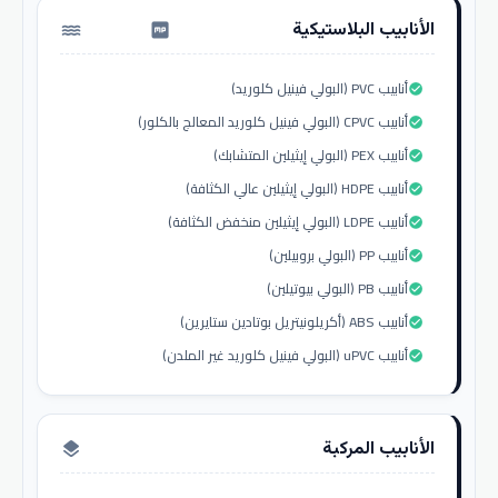
الأنابيب البلاستيكية
water_pump
أنابيب PVC (البولي فينيل كلوريد)
check_circle
أنابيب CPVC (البولي فينيل كلوريد المعالج بالكلور)
check_circle
أنابيب PEX (البولي إيثيلين المتشابك)
check_circle
أنابيب HDPE (البولي إيثيلين عالي الكثافة)
check_circle
أنابيب LDPE (البولي إيثيلين منخفض الكثافة)
check_circle
أنابيب PP (البولي بروبيلين)
check_circle
أنابيب PB (البولي بيوتيلين)
check_circle
أنابيب ABS (أكريلونيتريل بوتادين ستايرين)
check_circle
أنابيب uPVC (البولي فينيل كلوريد غير الملدن)
check_circle
الأنابيب المركبة
layers