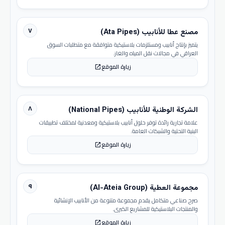
٧
مصنع عطا للأنابيب (Ata Pipes)
يتميز بإنتاج أنابيب ومستلزمات بلاستيكية متوافقة مع متطلبات السوق
العراقي في مجالات نقل المياه والغاز.
زيارة الموقع
open_in_new
٨
الشركة الوطنية للأنابيب (National Pipes)
علامة تجارية رائدة توفر حلول أنابيب بلاستيكية ومعدنية لمختلف تطبيقات
البنية التحتية والشبكات العامة.
زيارة الموقع
open_in_new
٩
مجموعة العطية (Al-Ateia Group)
صرح صناعي متكامل يقدم مجموعة متنوعة من الأنابيب الإنشائية
والمنتجات البلاستيكية للمشاريع الكبرى.
زيارة الموقع
open_in_new