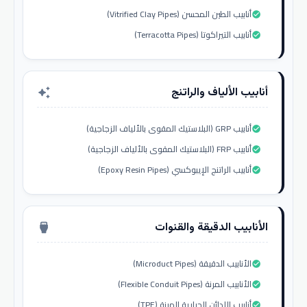
أنابيب الطين المحسن (Vitrified Clay Pipes)
check_circle
أنابيب التيراكوتا (Terracotta Pipes)
check_circle
أنابيب الألياف والراتنج
auto_awesome
أنابيب GRP (البلاستيك المقوى بالألياف الزجاجية)
check_circle
أنابيب FRP (البلاستيك المقوى بالألياف الزجاجية)
check_circle
أنابيب الراتنج الإيبوكسي (Epoxy Resin Pipes)
check_circle
الأنابيب الدقيقة والقنوات
settings_input_hdmi
الأنابيب الدقيقة (Microduct Pipes)
check_circle
الأنابيب المرنة (Flexible Conduit Pipes)
check_circle
أنابيب اللدائن الحرارية المرنة (TPE)
check_circle