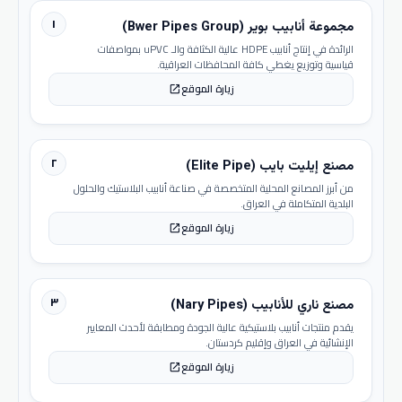
١
مجموعة أنابيب بوير (Bwer Pipes Group)
الرائدة في إنتاج أنابيب HDPE عالية الكثافة والـ uPVC بمواصفات
قياسية وتوزيع يغطي كافة المحافظات العراقية.
زيارة الموقع
open_in_new
٢
مصنع إيليت بايب (Elite Pipe)
من أبرز المصانع المحلية المتخصصة في صناعة أنابيب البلاستيك والحلول
البلدية المتكاملة في العراق.
زيارة الموقع
open_in_new
٣
مصنع ناري للأنابيب (Nary Pipes)
يقدم منتجات أنابيب بلاستيكية عالية الجودة ومطابقة لأحدث المعايير
الإنشائية في العراق وإقليم كردستان.
زيارة الموقع
open_in_new