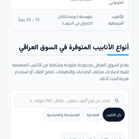
الكربوني
الأنابيب
متوسطة (عرضة للتآكل
15 – 25 عاماً
الخرسانية
الكبريتي في الجنوب)
أنواع الأنابيب المتوفرة في السوق العراقي
يقدم السوق العراقي مجموعة متنوعة وشاملة من الأنابيب المصممة
لتلبية احتياجات مختلف الصناعات والتطبيقات. تصفح الفئات أو استخدم
شريط البحث أدناه:
search
كل الأنابيب
المعدنية
البلاستيكية والمستديرة