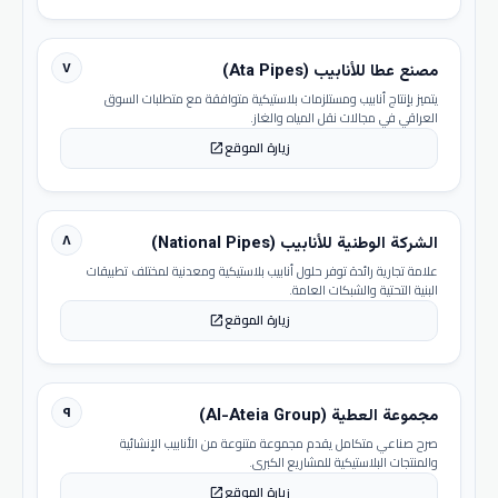
٧
مصنع عطا للأنابيب (Ata Pipes)
يتميز بإنتاج أنابيب ومستلزمات بلاستيكية متوافقة مع متطلبات السوق
العراقي في مجالات نقل المياه والغاز.
زيارة الموقع
open_in_new
٨
الشركة الوطنية للأنابيب (National Pipes)
علامة تجارية رائدة توفر حلول أنابيب بلاستيكية ومعدنية لمختلف تطبيقات
البنية التحتية والشبكات العامة.
زيارة الموقع
open_in_new
٩
مجموعة العطية (Al-Ateia Group)
صرح صناعي متكامل يقدم مجموعة متنوعة من الأنابيب الإنشائية
والمنتجات البلاستيكية للمشاريع الكبرى.
زيارة الموقع
open_in_new