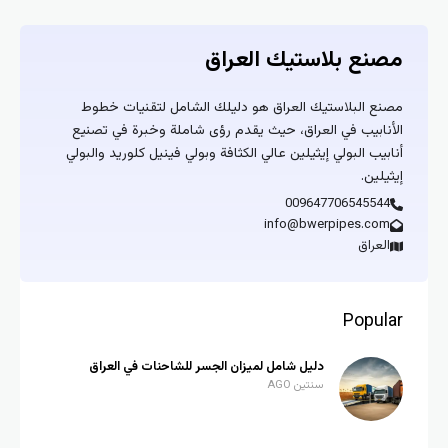
مصنع بلاستيك العراق
مصنع البلاستيك العراق هو دليلك الشامل لتقنيات خطوط
الأنابيب في العراق، حيث يقدم رؤى شاملة وخبرة في تصنيع
أنابيب البولي إيثيلين عالي الكثافة وبولي فينيل كلوريد والبولي
إيثيلين.
009647706545544
info@bwerpipes.com
العراق
Popular
دليل شامل لميزان الجسر للشاحنات في العراق
سنتين AGO