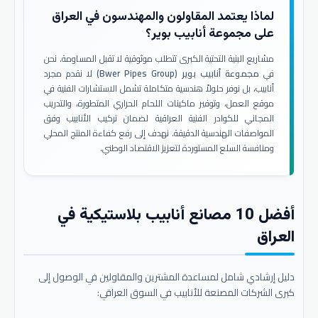
لماذا يعتمد المقاولون والمهندسون في العراق
على مجموعة أنابيب بوير؟
مشاريع البنية التحتية الكبرى تتطلب موثوقية لا تقبل المساومة. نحن
في
مجموعة أنابيب بوير (Bwer Pipes Group)
لا نقدم مجرد
أنابيب، بل نوفر حلولاً هندسية متكاملة تشمل الاستشارات الفنية في
موقع العمل، وتوفير ماكينات اللحام الحراري المتطورة، والتدريب
المجاني للكوادر الفنية العراقية لضمان تركيب الأنابيب وفق
المواصفات الهندسية الدقيقة. نهدف إلى رفع كفاءة المنتج المحلي
ومنافسة السلع المستوردة لتعزيز الاقتصاد الوطني.
أفضل 10 مصانع أنابيب بلاستيكية في
العراق
دليل إرشادي شامل لمساعدة المشترين والمقاولين في الوصول إلى
كبرى الشركات المصنعة للأنابيب في السوق العراقي: