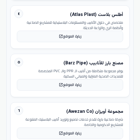
٤
أطلس بلاست (Atlas Plast)
متخصص في حلول الأنابيب والمستلزمات البلاستيكية للمشاريع الصناعية
وأنظمة الري والزراعة الحديثة.
زيارة الموقع
open_in_new
٥
مصنع بارز للأنابيب (Barz Pipe)
يوفر مجموعة متكاملة من أنابيب الـ PPR والـ PVC المخصصة
للتمديدات الصحية المنزلية والمباني السكنية.
زيارة الموقع
open_in_new
٦
مجموعة أويزان (Awezan Co)
شركة صناعية بارزة تقدم خدمات تصنيع وتوريد أنابيب البلاستيك المتنوعة
للمشاريع الحكومية والخاصة.
زيارة الموقع
open_in_new