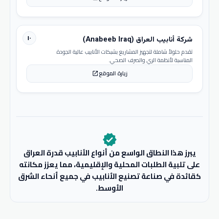
١٠
شركة أنابيب العراق (Anabeeb Iraq)
تقدم حلولاً شاملة لتجهيز المشاريع بشبكات الأنابيب عالية الجودة
المناسبة لأنظمة الري والصرف الصحي.
زيارة الموقع
open_in_new
verified
يبرز هذا النطاق الواسع من أنواع الأنابيب قدرة العراق
على تلبية الطلبات المحلية والإقليمية، مما يعزز مكانته
كقائدة في صناعة تصنيع الأنابيب في جميع أنحاء الشرق
الأوسط.