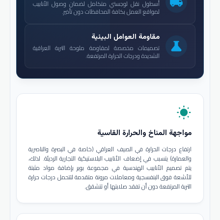
local_shipping
أسطول نقل لوجستي متكامل لضمان وصول الأنابيب
لمواقع العمل بكافة المحافظات دون تأخير.
مقاومة العوامل البيئية
science
تصميمات مخصصة لمقاومة ملوحة التربة العراقية
الشديدة ودرجات الحرارة المرتفعة.
wb_sunny
مواجهة المناخ والحرارة القاسية
ارتفاع درجات الحرارة في الصيف العراقي (خاصة في البصرة والناصرية
والعمارة) يتسبب في إضعاف الأنابيب البلاستيكية التجارية الرديئة. لذلك،
يتم تصميم الأنابيب الهندسية في مجموعة بوير بإضافة مواد مثبتة
للأشعة فوق البنفسجية ومعاملات مرونة متقدمة لتتحمل درجات حرارة
التربة المرتفعة دون أن تفقد صلابتها أو تتشقق.