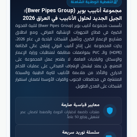
التغطية الوطنية الشاملة
engineering
مجموعة أنابيب بوير (Bwer Pipes Group)
:
الجيل الجديد لحلول الأنابيب في العراق 2026
تأسست مجموعة أنابيب بوير (Bwer Pipes Group) لتلبية الفجوة
الكبيرة في قطاع التجهيزات الإنشائية العراقي. ومع انطلاق
مشاريع الإعمار الكبرى وتأهيل الشبكات البلدية في عام 2026،
ركزت المجموعة على إنتاج أنابيب البولي إيثيلين عالي الكثافة
(HDPE) والـ PVC بمواصفات مطابقة لمتطلبات وزارة الإعمار
والإسكان والبلديات العامة. لا يقتصر عمل المجموعة على
التصنيع، بل يمتد ليشمل الإشراف الميداني على عمليات اللحام
الحراري والتأكد من ملاءمة الأنابيب للتربة الطينية والسبخة
المنتشرة في محافظات الجنوب والفرات الأوسط لضمان استقرار
الشبكات على المدى الطويل.
معايير قياسية صارمة
shield
منتجات خاضعة لاختبارات الجودة والضغط لضمان عمر
تشغيلي يتجاوز 50 عاماً.
سلسلة توريد سريعة