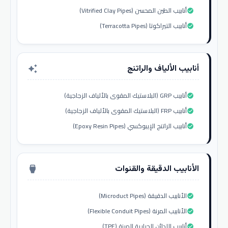
أنابيب الطين المحسن (Vitrified Clay Pipes)
check_circle
أنابيب التيراكوتا (Terracotta Pipes)
check_circle
أنابيب الألياف والراتنج
auto_awesome
أنابيب GRP (البلاستيك المقوى بالألياف الزجاجية)
check_circle
أنابيب FRP (البلاستيك المقوى بالألياف الزجاجية)
check_circle
أنابيب الراتنج الإيبوكسي (Epoxy Resin Pipes)
check_circle
الأنابيب الدقيقة والقنوات
settings_input_hdmi
الأنابيب الدقيقة (Microduct Pipes)
check_circle
الأنابيب المرنة (Flexible Conduit Pipes)
check_circle
أنابيب اللدائن الحرارية المرنة (TPE)
check_circle