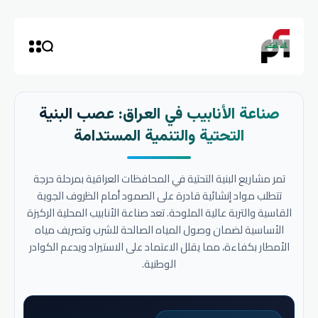
صناعة الأنابيب في العراق: عصب البنية
التحتية والتنمية المستدامة
تمر مشاريع البنية التحتية في المحافظات العراقية بمرحلة حرجة
تتطلب مواد إنشائية قادرة على الصمود أمام الظروف الجوية
القاسية والتربة عالية الملوحة. تعد صناعة الأنابيب المحلية الركيزة
الأساسية لضمان وصول المياه الصالحة للشرب وتصريف مياه
الأمطار بكفاءة، مما يقلل الاعتماد على الاستيراد ويدعم الكوادر
الوطنية.