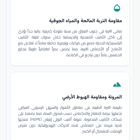
opacity
مقاومة التربة المالحة والمياه الجوفية
تعاني التربة في جنوب العراق من نسبة ملوحة كبريتية عالية جداً تؤدي
إلى تآكل الأنابيب المعدنية والخرسانية خلال سنوات قليلة. الأنابيب
البلاستيكية الحديثة تصنع من مركبات بوليمرية خاملة تماماً لا تتفاعل مع
الأملاح أو الأحماض التربية، مما يضمن عمراً افتراضياً طويلاً يتجاوز
الخمسين عاماً دون تراجع في الكفاءة.
terrain
المرونة ومقاومة الهبوط الأرضي
طبيعة التربة الطينية في مناطق الأهوار والسهل الرسوبي العراقي
تجعلها عرضة للانتفاخ والانكماش حسب فصول السنة، مما يضغط على
شبكات الأنابيب المدفونة. مرونة أنابيب البولي إيثيلين (HDPE) تمنحها
قدرة فريدة على امتصاص هذه الحركات الهيدروليكية دون تعرض
الوصلات للانفصال أو الكسر.