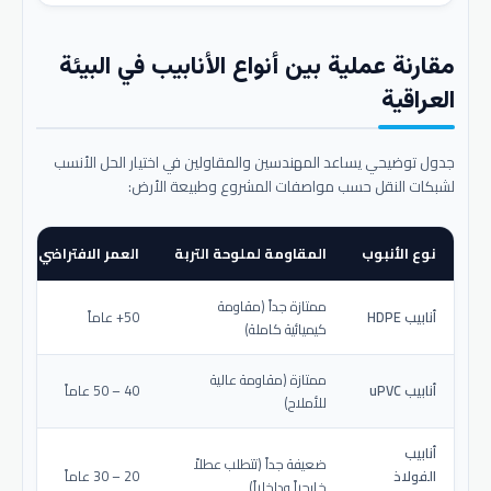
مقارنة عملية بين أنواع الأنابيب في البيئة
العراقية
جدول توضيحي يساعد المهندسين والمقاولين في اختيار الحل الأنسب
لشبكات النقل حسب مواصفات المشروع وطبيعة الأرض:
نوع الأنبوب
المقاومة لملوحة التربة
العمر الافتراضي المتو
ممتازة جداً (مقاومة
أنابيب HDPE
50+ عاماً
كيميائية كاملة)
ممتازة (مقاومة عالية
أنابيب uPVC
40 – 50 عاماً
للأملاح)
أنابيب
ضعيفة جداً (تتطلب عطلاً
الفولاذ
20 – 30 عاماً
خارجياً وداخلياً)