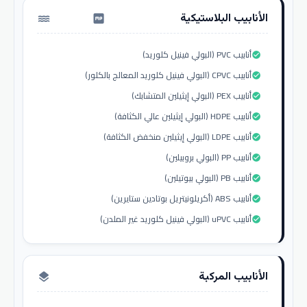
الأنابيب البلاستيكية
water_pump
أنابيب PVC (البولي فينيل كلوريد)
check_circle
أنابيب CPVC (البولي فينيل كلوريد المعالج بالكلور)
check_circle
أنابيب PEX (البولي إيثيلين المتشابك)
check_circle
أنابيب HDPE (البولي إيثيلين عالي الكثافة)
check_circle
أنابيب LDPE (البولي إيثيلين منخفض الكثافة)
check_circle
أنابيب PP (البولي بروبيلين)
check_circle
أنابيب PB (البولي بيوتيلين)
check_circle
أنابيب ABS (أكريلونيتريل بوتادين ستايرين)
check_circle
أنابيب uPVC (البولي فينيل كلوريد غير الملدن)
check_circle
الأنابيب المركبة
layers